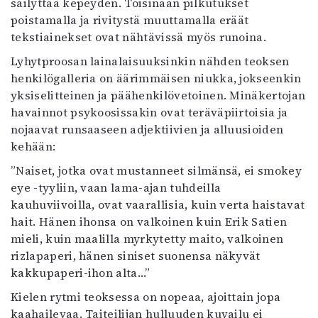
säilyttää kepeyden. Toisinaan pilkutukset
poistamalla ja rivitystä muuttamalla eräät
tekstiainekset ovat nähtävissä myös runoina.
Lyhytproosan lainalaisuuksinkin nähden teoksen
henkilögalleria on äärimmäisen niukka, jokseenkin
yksiselitteinen ja päähenkilövetoinen. Minäkertojan
havainnot psykoosissakin ovat teräväpiirtoisia ja
nojaavat runsaaseen adjektiivien ja alluusioiden
kehään:
”Naiset, jotka ovat mustanneet silmänsä, ei smokey
eye -tyyliin, vaan lama-ajan tuhdeilla
kauhuviivoilla, ovat vaarallisia, kuin verta haistavat
hait. Hänen ihonsa on valkoinen kuin Erik Satien
mieli, kuin maalilla myrkytetty maito, valkoinen
rizlapaperi, hänen siniset suonensa näkyvät
kakkupaperi-ihon alta…”
Kielen rytmi teoksessa on nopeaa, ajoittain jopa
kaahailevaa. Taiteilijan hulluuden kuvailu ei