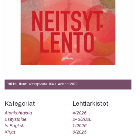
Riikka Ulanto:
Neitsytlento
. 104 s. Aviador 2022.
Kategoriat
Lehtiarkistot
Ajankohtaista
4/2026
Esitystaide
2–3/2026
In English
1/2026
Kirjat
6/2025