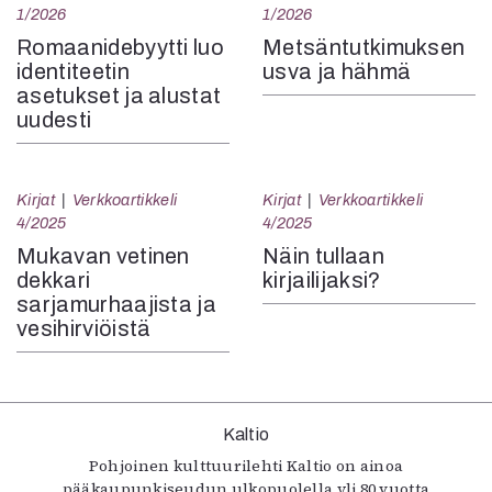
1/2026
1/2026
Romaanidebyytti luo
Metsäntutkimuksen
identiteetin
usva ja hähmä
asetukset ja alustat
uudesti
Kirjat
Verkkoartikkeli
Kirjat
Verkkoartikkeli
4/2025
4/2025
Mukavan vetinen
Näin tullaan
dekkari
kirjailijaksi?
sarjamurhaajista ja
vesihirviöistä
Kaltio
Pohjoinen kulttuurilehti Kaltio on ainoa
pääkaupunkiseudun ulkopuolella yli 80 vuotta