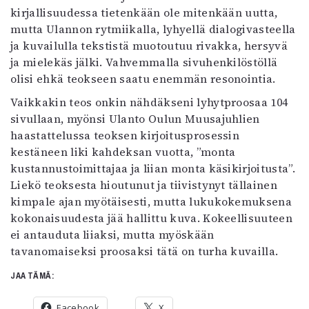
kirjallisuudessa tietenkään ole mitenkään uutta,
mutta Ulannon rytmiikalla, lyhyellä dialogivasteella
ja kuvailulla tekstistä muotoutuu rivakka, hersyvä
ja mielekäs jälki. Vahvemmalla sivuhenkilöstöllä
olisi ehkä teokseen saatu enemmän resonointia.
Vaikkakin teos onkin nähdäkseni lyhytproosaa 104
sivullaan, myönsi Ulanto Oulun Muusajuhlien
haastattelussa teoksen kirjoitusprosessin
kestäneen liki kahdeksan vuotta, ”monta
kustannustoimittajaa ja liian monta käsikirjoitusta”.
Liekö teoksesta hioutunut ja tiivistynyt tällainen
kimpale ajan myötäisesti, mutta lukukokemuksena
kokonaisuudesta jää hallittu kuva. Kokeellisuuteen
ei antauduta liiaksi, mutta myöskään
tavanomaiseksi proosaksi tätä on turha kuvailla.
JAA TÄMÄ:
Facebook
X