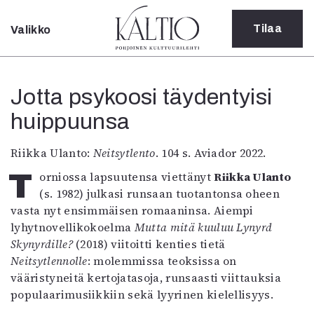
Tilaa
Valikko
Sulje
Kategoriat
Jotta psykoosi täydentyisi
Verkkoartikkeli
huippuunsa
Teatteri
Tanssi
Tanssi
Riikka Ulanto:
Neitsytlento
. 104 s. Aviador 2022.
Sarjakuva
Torniossa lapsuutensa viettänyt
Riikka Ulanto
Sámegillii
(s. 1982) julkasi runsaan tuotantonsa oheen
Pääkirjoitus
vasta nyt ensimmäisen romaaninsa. Aiempi
Paperilehdestä
lyhytnovellikokoelma
Mutta mitä kuuluu Lynyrd
Oulu2026
Skynyrdille?
(2018) viitoitti kenties tietä
Näyttelyt
Neitsytlennolle
: molemmissa teoksissa on
Musiikki
vääristyneitä kertojatasoja, runsaasti viittauksia
Levyt
populaarimusiikkiin sekä lyyrinen kielellisyys.
Kuvataide