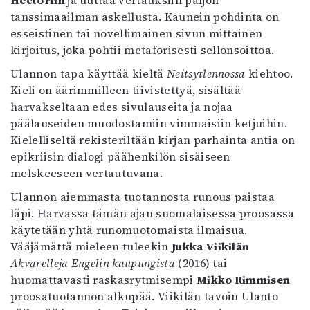
Hectoriin
ja uuttaa vertauksiin paljon
Mediatiedot
tanssimaailman askellusta. Kaunein pohdinta on
Kaltio ry
esseistinen tai novellimainen sivun mittainen
kirjoitus, joka pohtii metaforisesti sellonsoittoa.
Ulannon tapa käyttää kieltä
Neitsytlennossa
kiehtoo.
Kieli on äärimmilleen tiivistettyä, sisältää
harvakseltaan edes sivulauseita ja nojaa
päälauseiden muodostamiin vimmaisiin ketjuihin.
Kielelliseltä rekisteriltään kirjan parhainta antia on
epikriisin dialogi päähenkilön sisäiseen
melskeeseen vertautuvana.
Ulannon aiemmasta tuotannosta runous paistaa
läpi. Harvassa tämän ajan suomalaisessa proosassa
käytetään yhtä runomuotomaista ilmaisua.
Vääjämättä mieleen tuleekin
Jukka Viikilän
Akvarelleja Engelin kaupungista
(2016) tai
huomattavasti raskasrytmisempi
Mikko Rimmisen
proosatuotannon alkupää. Viikilän tavoin Ulanto