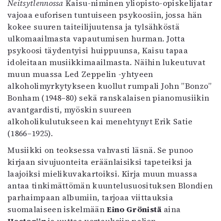
Neitsytlennossa
Kaisu-niminen yliopisto-opiskelijatar
Kirjat
vajoaa euforisen tuntuiseen psykoosiin, jossa hän
In English
kokee suuren taiteilijuutensa ja tylsähköstä
Esitystaide
ulkomaailmasta vapautumisen hurman. Jotta
Arkisto
psykoosi täydentyisi huippuunsa, Kaisu tapaa
idoleitaan musiikkimaailmasta. Näihin lukeutuvat
Lehdet
muun muassa Led Zeppelin -yhtyeen
4/2026
alkoholimyrkytykseen kuollut rumpali John ”Bonzo”
2–3/2026
Bonham (1948–80) sekä ranskalaisen pianomusiikin
1/2026
avantgardisti, myöskin suureen
6/2025
alkoholikulutukseen kai menehtynyt Erik Satie
5/2025 saame
(1866–1925).
5/2025
Musiikki on teoksessa vahvasti läsnä. Se punoo
Lehtiarkisto
kirjaan sivujuonteita eräänlaisiksi tapeteiksi ja
laajoiksi mielikuvakartoiksi. Kirja muun muassa
Info
antaa tinkimättömän kuuntelusuosituksen Blondien
Tilaus ja irtonumerot
parhaimpaan albumiin, tarjoaa viittauksia
Yhteistyössä
suomalaiseen iskelmään
Eino Grönistä
aina
Toimitus