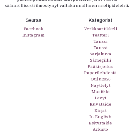
säännöllisesti ilmestynyt valtakunnallinen mielipidelehti.
Seuraa
Kategoriat
Facebook
Verkkoartikkeli
Instagram
Teatteri
Tanssi
Tanssi
Sarjakuva
Sámegillii
Pääkirjoitus
Paperilehdestä
Oulu2026
Näyttelyt
Musiikki
Levyt
Kuvataide
Kirjat
In English
Esitystaide
Arkisto