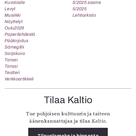
Kuvataide
5/2025 saame
Levyt
5/2025
Musiikki
Lehtiarkisto
Näyttelyt
Oulu2026
Paperilehdestä
Pääkirjoitus
Sámegillii
Sarjakuva
Tanssi
Tanssi
Teatteri
Verkkoartikkeli
Tilaa Kaltio
Tue pohjoisen kulttuurin ja taiteen
äänenkannattajaa ja tilaa
Kaltio
.
Tilauslomake ja hinnasto