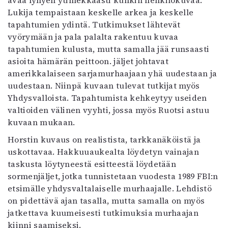
avaa lyhyen ytimekkäästi kunkin henkilökuvaa.
Mediatiedot
Lukija tempaistaan keskelle arkea ja keskelle
Kaltio ry
tapahtumien ydintä. Tutkimukset lähtevät
vyörymään ja pala palalta rakentuu kuvaa
tapahtumien kulusta, mutta samalla jää runsaasti
asioita hämärän peittoon. jäljet johtavat
amerikkalaiseen sarjamurhaajaan yhä uudestaan ja
uudestaan. Niinpä kuvaan tulevat tutkijat myös
Yhdysvalloista. Tapahtumista kehkeytyy useiden
valtioiden välinen vyyhti, jossa myös Ruotsi astuu
kuvaan mukaan.
Horstin kuvaus on realistista, tarkkanäköistä ja
uskottavaa. Hakkuuaukealta löydetyn vainajan
taskusta löytyneestä esitteestä löydetään
sormenjäljet, jotka tunnistetaan vuodesta 1989 FBI:n
etsimälle yhdysvaltalaiselle murhaajalle. Lehdistö
on pidettävä ajan tasalla, mutta samalla on myös
jatkettava kuumeisesti tutkimuksia murhaajan
kiinni saamiseksi.