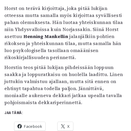
Horst on terävä kirjoittaja, joka pitää lukijan
otteessa mutta samalla myös kirjoittaa syvällisesti
pahan olemuksesta. Hän luotaa yhteiskunnan tilaa
niin Yhdysvalloissa kuin Norjassakin. Siinä Horst
asettuu
Henning Mankellin
jalanjälkiin pohtien
rikoksen ja yhteiskunnan tilaa, mutta samalla hän
luo psykologisella tasollaan omaäänisen
rikoskirjallisuuden perinnettä.
Horstin teos pitää lukijan pihdeissään loppuun
saakka ja loppuratkaisu on huolella laadittu. Linen
juttukin valmistuu ajallaan, mutta sitä ennen on
ehtinyt tapahtua todella paljon. Jännittävä,
moniaalle aukeneva dekkari jatkaa upealla tavalla
pohjoismaista dekkariperinnettä.
JAA TÄMÄ:
Facebook
X