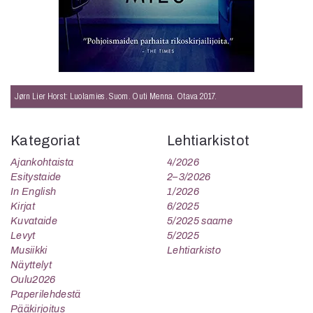
Jørn Lier Horst: Luolamies. Suom. Outi Menna. Otava 2017.
Kategoriat
Lehtiarkistot
Ajankohtaista
4/2026
Esitystaide
2–3/2026
In English
1/2026
Kirjat
6/2025
Kuvataide
5/2025 saame
Levyt
5/2025
Musiikki
Lehtiarkisto
Näyttelyt
Oulu2026
Paperilehdestä
Pääkirjoitus