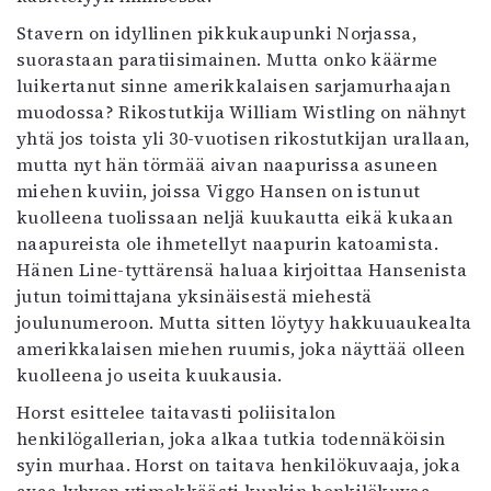
Kirjat
Stavern on idyllinen pikkukaupunki Norjassa,
In English
suorastaan paratiisimainen. Mutta onko käärme
Esitystaide
luikertanut sinne amerikkalaisen sarjamurhaajan
Arkisto
muodossa? Rikostutkija William Wistling on nähnyt
yhtä jos toista yli 30-vuotisen rikostutkijan urallaan,
Lehdet
mutta nyt hän törmää aivan naapurissa asuneen
4/2026
miehen kuviin, joissa Viggo Hansen on istunut
2–3/2026
kuolleena tuolissaan neljä kuukautta eikä kukaan
1/2026
naapureista ole ihmetellyt naapurin katoamista.
6/2025
Hänen Line-tyttärensä haluaa kirjoittaa Hansenista
5/2025 saame
jutun toimittajana yksinäisestä miehestä
5/2025
joulunumeroon. Mutta sitten löytyy hakkuuaukealta
Lehtiarkisto
amerikkalaisen miehen ruumis, joka näyttää olleen
kuolleena jo useita kuukausia.
Info
Horst esittelee taitavasti poliisitalon
Tilaus ja irtonumerot
henkilögallerian, joka alkaa tutkia todennäköisin
Yhteistyössä
syin murhaa. Horst on taitava henkilökuvaaja, joka
Toimitus