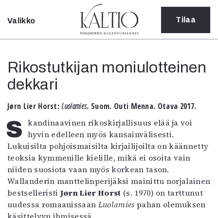
Tilaa
Valikko
Sulje
Kategoriat
Rikostutkijan moniulotteinen
Verkkoartikkeli
dekkari
Teatteri
Tanssi
Tanssi
Jørn Lier Horst:
Luolamies
. Suom. Outi Menna. Otava 2017.
Sarjakuva
Skandinaavinen rikoskirjallisuus elää ja voi
Sámegillii
hyvin edelleen myös kansainvälisesti.
Pääkirjoitus
Lukuisilta pohjoismaisilta kirjailijoilta on käännetty
Paperilehdestä
teoksia kymmenille kielille, mikä ei osoita vain
Oulu2026
niiden suosiota vaan myös korkean tason.
Näyttelyt
Wallanderin manttelinperijäksi mainittu norjalainen
Musiikki
bestselleristi
Jørn Lier Horst
(s. 1970) on tarttunut
Levyt
uudessa romaanissaan
Luolamies
pahan olemuksen
Kuvataide
käsittelyyn ihmisessä.