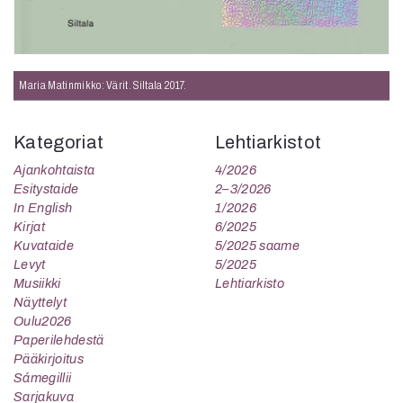
Maria Matinmikko: Värit. Siltala 2017.
Kategoriat
Lehtiarkistot
Ajankohtaista
4/2026
Esitystaide
2–3/2026
In English
1/2026
Kirjat
6/2025
Kuvataide
5/2025 saame
Levyt
5/2025
Musiikki
Lehtiarkisto
Näyttelyt
Oulu2026
Paperilehdestä
Pääkirjoitus
Sámegillii
Sarjakuva