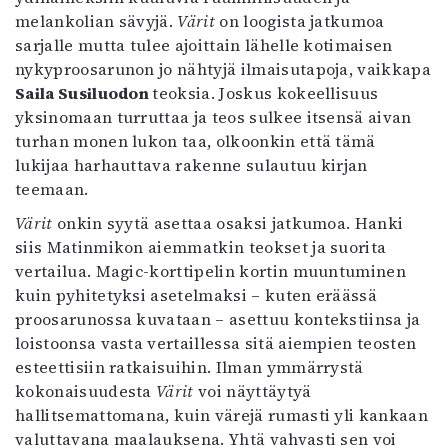
melankolian sävyjä.
Värit
on loogista jatkumoa
sarjalle mutta tulee ajoittain lähelle kotimaisen
nykyproosarunon jo nähtyjä ilmaisutapoja, vaikkapa
Saila Susiluodon
teoksia. Joskus kokeellisuus
yksinomaan turruttaa ja teos sulkee itsensä aivan
turhan monen lukon taa, olkoonkin että tämä
lukijaa harhauttava rakenne sulautuu kirjan
teemaan.
Värit
onkin syytä asettaa osaksi jatkumoa. Hanki
siis Matinmikon aiemmatkin teokset ja suorita
vertailua. Magic-korttipelin kortin muuntuminen
kuin pyhitetyksi asetelmaksi – kuten eräässä
proosarunossa kuvataan – asettuu kontekstiinsa ja
loistoonsa vasta vertaillessa sitä aiempien teosten
esteettisiin ratkaisuihin. Ilman ymmärrystä
kokonaisuudesta
Värit
voi näyttäytyä
hallitsemattomana, kuin värejä rumasti yli kankaan
valuttavana maalauksena. Yhtä vahvasti sen voi