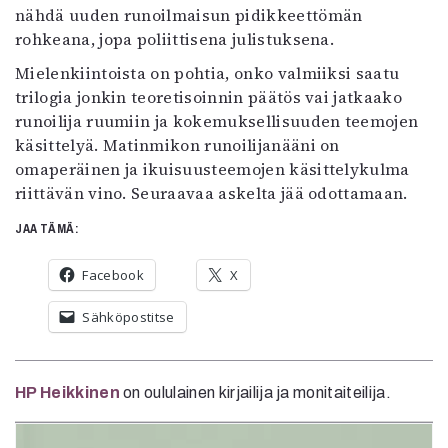
nähdä uuden runoilmaisun pidikkeettömän
rohkeana, jopa poliittisena julistuksena.
Mielenkiintoista on pohtia, onko valmiiksi saatu
trilogia jonkin teoretisoinnin päätös vai jatkaako
runoilija ruumiin ja kokemuksellisuuden teemojen
käsittelyä. Matinmikon runoilijanääni on
omaperäinen ja ikuisuusteemojen käsittelykulma
riittävän vino. Seuraavaa askelta jää odottamaan.
JAA TÄMÄ:
Facebook
X
Sähköpostitse
HP Heikkinen
on oululainen kirjailija ja monitaiteilija.