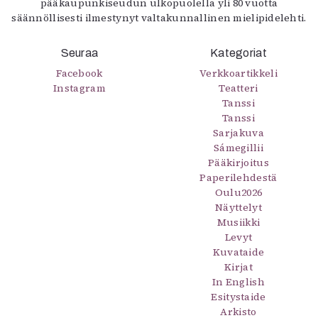
pääkaupunkiseudun ulkopuolella yli 80 vuotta
säännöllisesti ilmestynyt valtakunnallinen mielipidelehti.
Seuraa
Kategoriat
Facebook
Verkkoartikkeli
Instagram
Teatteri
Tanssi
Tanssi
Sarjakuva
Sámegillii
Pääkirjoitus
Paperilehdestä
Oulu2026
Näyttelyt
Musiikki
Levyt
Kuvataide
Kirjat
In English
Esitystaide
Arkisto