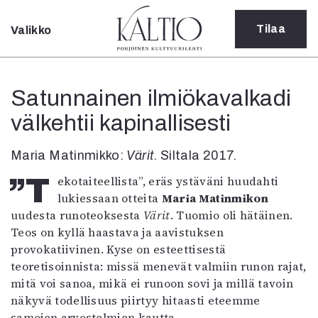
Tilaa
Valikko
Sulje
Kategoriat
Satunnainen ilmiökavalkadi
Verkkoartikkeli
välkehtii kapinallisesti
Teatteri
Tanssi
Tanssi
Maria Matinmikko:
Värit
. Siltala 2017.
Sarjakuva
”Tekotaiteellista”, eräs ystäväni huudahti
Sámegillii
lukiessaan otteita
Maria Matinmikon
Pääkirjoitus
uudesta runoteoksesta
Värit
. Tuomio oli hätäinen.
Paperilehdestä
Teos on kyllä haastava ja aavistuksen
Oulu2026
provokatiivinen. Kyse on esteettisestä
Näyttelyt
teoretisoinnista: missä menevät valmiin runon rajat,
Musiikki
mitä voi sanoa, mikä ei runoon sovi ja millä tavoin
Levyt
näkyvä todellisuus piirtyy hitaasti eteemme
Kuvataide
samojen arvostelmien kautta.