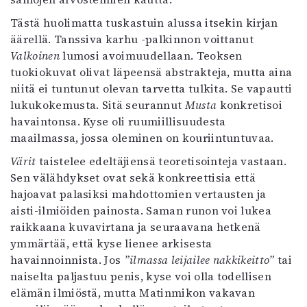
Kirjat
In English
Tästä huolimatta tuskastuin alussa itsekin kirjan
Esitystaide
äärellä. Tanssiva karhu -palkinnon voittanut
Arkisto
Valkoinen
lumosi avoimuudellaan. Teoksen
tuokiokuvat olivat läpeensä abstrakteja, mutta aina
niitä ei tuntunut olevan tarvetta tulkita. Se vapautti
Lehdet
lukukokemusta. Sitä seurannut
Musta
konkretisoi
4/2026
havaintonsa. Kyse oli ruumiillisuudesta
2–3/2026
maailmassa, jossa oleminen on kouriintuntuvaa.
1/2026
Värit
taistelee edeltäjiensä teoretisointeja vastaan.
6/2025
Sen välähdykset ovat sekä konkreettisia että
5/2025 saame
hajoavat palasiksi mahdottomien vertausten ja
5/2025
aisti-ilmiöiden painosta. Saman runon voi lukea
Lehtiarkisto
raikkaana kuvavirtana ja seuraavana hetkenä
ymmärtää, että kyse lienee arkisesta
Info
havainnoinnista. Jos
”ilmassa leijailee nakkikeitto”
tai
Tilaus ja irtonumerot
naiselta paljastuu penis, kyse voi olla todellisen
Yhteistyössä
elämän ilmiöstä, mutta Matinmikon vakavan
Toimitus