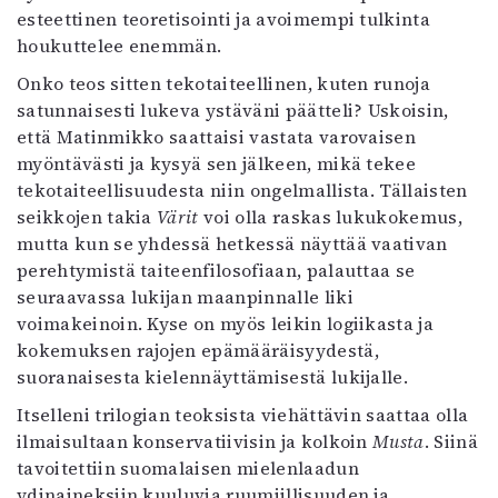
esteettinen teoretisointi ja avoimempi tulkinta
houkuttelee enemmän.
Onko teos sitten tekotaiteellinen, kuten runoja
satunnaisesti lukeva ystäväni päätteli? Uskoisin,
että Matinmikko saattaisi vastata varovaisen
myöntävästi ja kysyä sen jälkeen, mikä tekee
tekotaiteellisuudesta niin ongelmallista. Tällaisten
seikkojen takia
Värit
voi olla raskas lukukokemus,
mutta kun se yhdessä hetkessä näyttää vaativan
perehtymistä taiteenfilosofiaan, palauttaa se
seuraavassa lukijan maanpinnalle liki
voimakeinoin. Kyse on myös leikin logiikasta ja
kokemuksen rajojen epämääräisyydestä,
suoranaisesta kielennäyttämisestä lukijalle.
Itselleni trilogian teoksista viehättävin saattaa olla
ilmaisultaan konservatiivisin ja kolkoin
Musta
. Siinä
tavoitettiin suomalaisen mielenlaadun
ydinaineksiin kuuluvia ruumiillisuuden ja