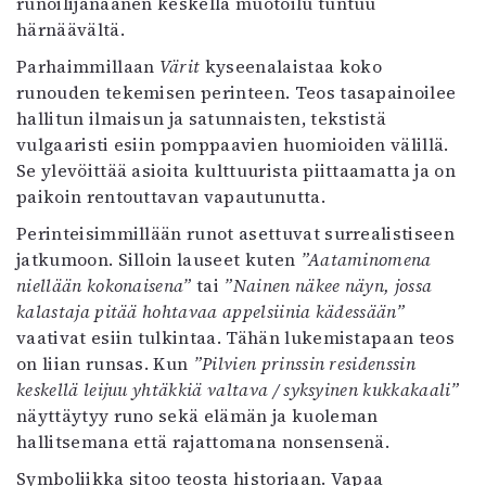
runoilijanäänen keskellä muotoilu tuntuu
Mediatiedot
härnäävältä.
Kaltio ry
Parhaimmillaan
Värit
kyseenalaistaa koko
runouden tekemisen perinteen. Teos tasapainoilee
hallitun ilmaisun ja satunnaisten, tekstistä
vulgaaristi esiin pomppaavien huomioiden välillä.
Se ylevöittää asioita kulttuurista piittaamatta ja on
paikoin rentouttavan vapautunutta.
Perinteisimmillään runot asettuvat surrealistiseen
jatkumoon. Silloin lauseet kuten
”Aataminomena
niellään kokonaisena”
tai
”Nainen näkee näyn, jossa
kalastaja pitää hohtavaa appelsiinia kädessään”
vaativat esiin tulkintaa. Tähän lukemistapaan teos
on liian runsas. Kun
”Pilvien prinssin residenssin
keskellä leijuu yhtäkkiä valtava / syksyinen kukkakaali”
näyttäytyy runo sekä elämän ja kuoleman
hallitsemana että rajattomana nonsensenä.
Symboliikka sitoo teosta historiaan. Vapaa