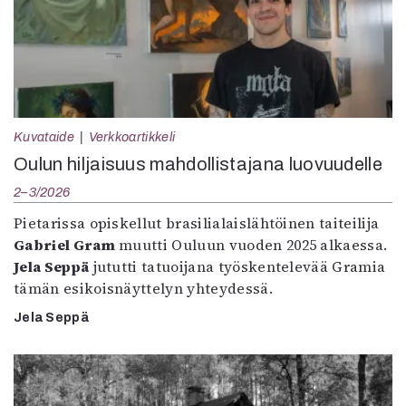
Kuvataide
Verkkoartikkeli
Oulun hiljaisuus mahdollistajana luovuudelle
2–3/2026
Pietarissa opiskellut brasilialaislähtöinen taiteilija
Gabriel Gram
muutti Ouluun vuoden 2025 alkaessa.
Jela Seppä
jututti tatuoijana työskentelevää Gramia
tämän esikoisnäyttelyn yhteydessä.
Jela Seppä