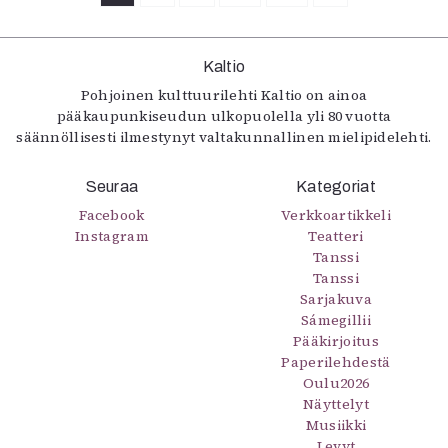
Kaltio
Pohjoinen kulttuurilehti Kaltio on ainoa
pääkaupunkiseudun ulkopuolella yli 80 vuotta
säännöllisesti ilmestynyt valtakunnallinen mielipidelehti.
Seuraa
Kategoriat
Facebook
Verkkoartikkeli
Instagram
Teatteri
Tanssi
Tanssi
Sarjakuva
Sámegillii
Pääkirjoitus
Paperilehdestä
Oulu2026
Näyttelyt
Musiikki
Levyt