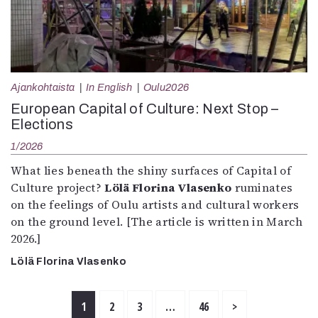
Ajankohtaista
In English
Oulu2026
European Capital of Culture: Next Stop –
Elections
1/2026
What lies beneath the shiny surfaces of Capital of
Culture project?
Lölä Florina Vlasenko
ruminates
on the feelings of Oulu artists and cultural workers
on the ground level. [The article is written in March
2026.]
Lölä Florina Vlasenko
1
2
3
…
46
>