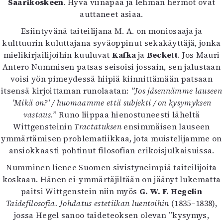
Saarikoskeen
. Hyvä viinapää ja lehmän hermot ovat
auttaneet asiaa.
Esiintyvänä taiteilijana M. A. on moniosaaja ja
kulttuurin kuluttajana syväoppinut sekakäyttäjä, jonka
mielikirjailijoihin kuuluvat
Kafka
ja
Beckett
. Jos Mauri
Antero Nummisen patsas seisoisi jossain, sen jalustaan
voisi yön pimeydessä hiipiä kiinnittämään patsaan
itsensä kirjoittaman runolaatan:
”Jos jäsennämme lauseen
’Mikä on?’ / huomaamme että subjekti / on kysymyksen
vastaus.”
Runo liippaa hienostuneesti läheltä
Wittgensteinin
Tractatuksen
ensimmäisen lauseen
ymmärtämisen problematiikkaa, jota muistelijamme on
ansiokkaasti pohtinut filosofian erikoisjulkaisuissa.
Numminen lienee Suomen sivistyneimpiä taiteilijoita
koskaan. Hänen ei-ymmärtäjiltään on jäänyt lukematta
paitsi Wittgenstein niin myös
G. W. F. Hegelin
Taidefilosofia. Johdatus estetiikan luentoihin
(1835–1838),
jossa Hegel sanoo taideteoksen olevan ”kysymys,