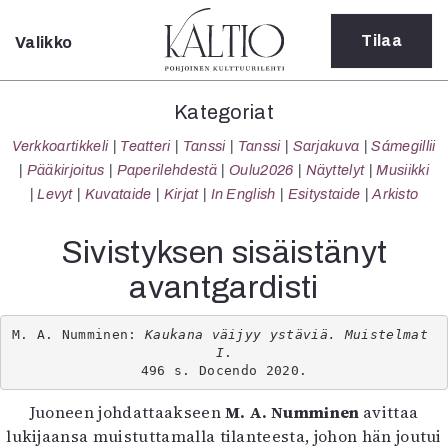
Tilaa
Valikko
Sulje
Kategoriat
Kategoriat
Verkkoartikkeli
Verkkoartikkeli
Teatteri
Tanssi
Tanssi
Sarjakuva
Sámegillii
Teatteri
Pääkirjoitus
Paperilehdestä
Oulu2026
Näyttelyt
Musiikki
Tanssi
Levyt
Kuvataide
Kirjat
In English
Esitystaide
Arkisto
Tanssi
Sarjakuva
Sivistyksen sisäistänyt
Sámegillii
avantgardisti
Pääkirjoitus
Paperilehdestä
Oulu2026
M. A. Numminen: 
Kaukana väijyy ystäviä. Muistelmat 
I
.

Näyttelyt
496 s. Docendo 2020.
Musiikki
Levyt
Juoneen johdattaakseen
M. A. Numminen
avittaa
Kuvataide
lukijaansa muistuttamalla tilanteesta, johon hän joutui