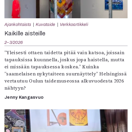
Ajankohtaista
Kuvataide
Verkkoartikkeli
Kaikille aisteille
2–3/2026
”Yleisesti ottaen taidetta pitää vain katsoa, joissain
tapauksissa kuunnella, joskus jopa haistella, mutta
ei missään tapauksessa koskea.” Kuinka
”saamelaisen nykytaiteen suurnäyttely” Helsingissä
vertautuu Oulun taidemuseossa alkuvuodesta 2026
nähtyyn?
Jenny Kangasvuo