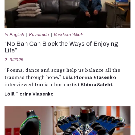
In English
Kuvataide
Verkkoartikkeli
”No Ban Can Block the Ways of Enjoying
Life”
2–3/2026
”Poems, dance and songs help us balance all the
traumas through hope.”
Lölä Florina Vlasenko
interviewed Iranian-born artist
Shima Salehi
.
Lölä Florina Vlasenko