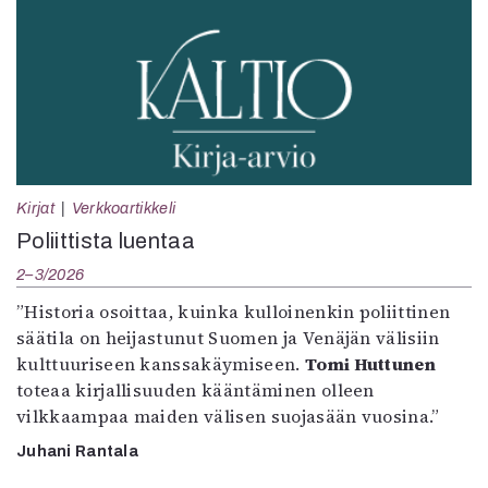
Kirjat
Verkkoartikkeli
Poliittista luentaa
2–3/2026
”Historia osoittaa, kuinka kulloinenkin poliittinen
säätila on heijastunut Suomen ja Venäjän välisiin
kulttuuriseen kanssakäymiseen.
Tomi Huttunen
toteaa kirjallisuuden kääntäminen olleen
vilkkaampaa maiden välisen suojasään vuosina.”
Juhani Rantala