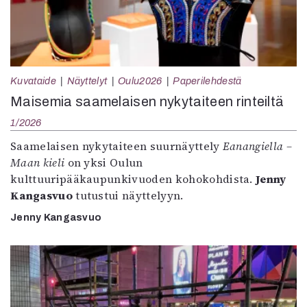
Kuvataide
Näyttelyt
Oulu2026
Paperilehdestä
Maisemia saamelaisen nykytaiteen rinteiltä
1/2026
Saamelaisen nykytaiteen suurnäyttely
Eanangiella –
Maan kieli
on yksi Oulun
kulttuuripääkaupunkivuoden kohokohdista.
Jenny
Kangasvuo
tutustui näyttelyyn.
Jenny Kangasvuo