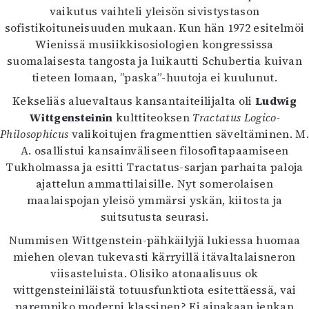
vaikutus vaihteli yleisön sivistystason
Mediatiedot
sofistikoituneisuuden mukaan. Kun hän 1972 esitelmöi
Kaltio ry
Wienissä musiikkisosiologien kongressissa
suomalaisesta tangosta ja luikautti Schubertia kuivan
tieteen lomaan, ”paska”-huutoja ei kuulunut.
Kekseliäs aluevaltaus kansantaiteilijalta oli
Ludwig
Wittgensteinin
kulttiteoksen
Tractatus Logico-
Philosophicus
valikoitujen fragmenttien säveltäminen. M.
A. osallistui kansainväliseen filosofitapaamiseen
Tukholmassa ja esitti Tractatus-sarjan parhaita paloja
ajattelun ammattilaisille. Nyt somerolaisen
maalaispojan yleisö ymmärsi yskän, kiitosta ja
suitsutusta seurasi.
Nummisen Wittgenstein-pähkäilyjä lukiessa huomaa
miehen olevan tukevasti kärryillä itävaltalaisneron
viisasteluista. Olisiko atonaalisuus ok
wittgensteiniläistä totuusfunktiota esitettäessä, vai
parempiko moderni klassinen? Ei ainakaan jenkan