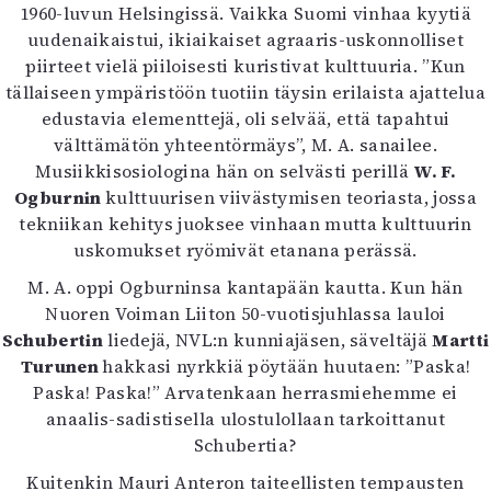
Kirjat
1960-luvun Helsingissä. Vaikka Suomi vinhaa kyytiä
In English
uudenaikaistui, ikiaikaiset agraaris-uskonnolliset
Esitystaide
piirteet vielä piiloisesti kuristivat kulttuuria. ”Kun
Arkisto
tällaiseen ympäristöön tuotiin täysin erilaista ajattelua
edustavia elementtejä, oli selvää, että tapahtui
välttämätön yhteentörmäys”, M. A. sanailee.
Lehdet
Musiikkisosiologina hän on selvästi perillä
W. F.
4/2026
Ogburnin
kulttuurisen viivästymisen teoriasta, jossa
2–3/2026
tekniikan kehitys juoksee vinhaan mutta kulttuurin
1/2026
uskomukset ryömivät etanana perässä.
6/2025
M. A. oppi Ogburninsa kantapään kautta. Kun hän
5/2025 saame
Nuoren Voiman Liiton 50-vuotisjuhlassa lauloi
5/2025
Schubertin
liedejä, NVL:n kunniajäsen, säveltäjä
Lehtiarkisto
Martti
Turunen
hakkasi nyrkkiä pöytään huutaen: ”Paska!
Paska! Paska!” Arvatenkaan herrasmiehemme ei
Info
anaalis-sadistisella ulostulollaan tarkoittanut
Tilaus ja irtonumerot
Schubertia?
Yhteistyössä
Kuitenkin Mauri Anteron taiteellisten tempausten
Toimitus