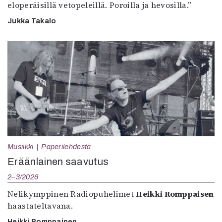
eloperäisillä vetopeleillä. Poroilla ja hevosilla.”
Jukka Takalo
Musiikki
Paperilehdestä
Eräänlainen saavutus
2–3/2026
Nelikymppinen Radiopuhelimet
Heikki Romppaisen
haastateltavana.
Heikki Romppainen