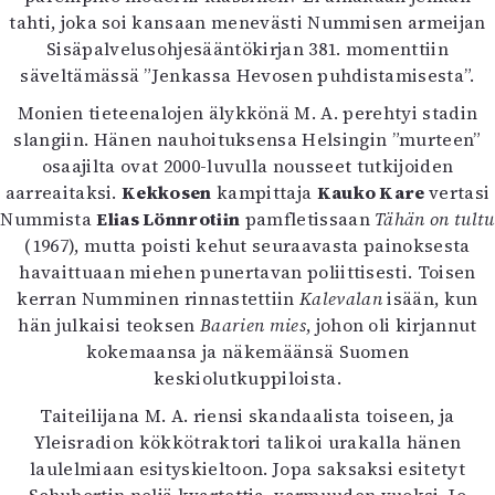
tahti, joka soi kansaan menevästi Nummisen armeijan
Sisäpalvelusohjesääntökirjan 381. momenttiin
säveltämässä ”Jenkassa Hevosen puhdistamisesta”.
Monien tieteenalojen älykkönä M. A. perehtyi stadin
slangiin. Hänen nauhoituksensa Helsingin ”murteen”
osaajilta ovat 2000-luvulla nousseet tutkijoiden
aarreaitaksi.
Kekkosen
kampittaja
Kauko Kare
vertasi
Nummista
Elias Lönnrotiin
pamfletissaan
Tähän on tultu
(1967), mutta poisti kehut seuraavasta painoksesta
havaittuaan miehen punertavan poliittisesti. Toisen
kerran Numminen rinnastettiin
Kalevalan
isään, kun
hän julkaisi teoksen
Baarien mies
, johon oli kirjannut
kokemaansa ja näkemäänsä Suomen
keskiolutkuppiloista.
Taiteilijana M. A. riensi skandaalista toiseen, ja
Yleisradion kökkötraktori talikoi urakalla hänen
laulelmiaan esityskieltoon. Jopa saksaksi esitetyt