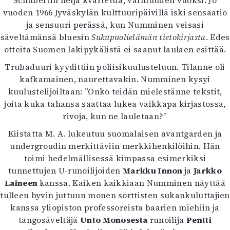
Schubertin neljä kvartettia, varmuuden vuoksi. Jo
vuoden 1966 Jyväskylän kulttuuripäivillä iski sensaatio
ja sensuuri perässä, kun Numminen veisasi
säveltämänsä bluesin
Sukupuolielämän tietokirjasta
. Edes
otteita Suomen lakipykälistä ei saanut laulaen esittää.
Trubaduuri kyydittiin poliisikuulusteluun. Tilanne oli
kafkamainen, naurettavakin. Numminen kysyi
kuulustelijoiltaan: ”Onko teidän mielestänne tekstit,
joita kuka tahansa saattaa lukea vaikkapa kirjastossa,
rivoja, kun ne lauletaan?”
Kiistatta M. A. lukeutuu suomalaisen avantgarden ja
undergroudin merkittäviin merkkihenkilöihin. Hän
toimi hedelmällisessä kimpassa esimerkiksi
tunnettujen U-runoilijoiden
Markku Innon
ja
Jarkko
Laineen
kanssa. Kaiken kaikkiaan Numminen näyttää
tulleen hyvin juttuun monen sorttisten sukankuluttajien
kanssa yliopiston professoreista baarien miehiin ja
tangosäveltäjä
Unto Monosesta
runoilija
Pentti