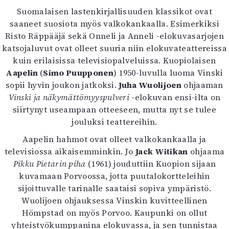
Kirjat
Suomalaisen lastenkirjallisuuden klassikot ovat
In English
saaneet suosiota myös valkokankaalla. Esimerkiksi
Esitystaide
Risto Räppääjä sekä Onneli ja Anneli -elokuvasarjojen
Arkisto
katsojaluvut ovat olleet suuria niin elokuvateattereissa
kuin erilaisissa televisiopalveluissa. Kuopiolaisen
Lehdet
Aapelin
(
Simo Puupponen
) 1950-luvulla luoma Vinski
sopii hyvin joukon jatkoksi.
4/2026
Juha Wuolijoen
ohjaaman
Vinski ja näkymättömyyspulveri
2–3/2026
-elokuvan ensi-ilta on
siirtynyt useampaan otteeseen, mutta nyt se tulee
1/2026
jouluksi teattereihin.
6/2025
5/2025 saame
Aapelin hahmot ovat olleet valkokankaalla ja
5/2025
televisiossa aikaisemminkin. Jo
Jack Witikan
ohjaama
Lehtiarkisto
Pikku Pietarin piha
(1961) jouduttiin Kuopion sijaan
kuvamaan Porvoossa, jotta puutalokortteleihin
Info
sijoittuvalle tarinalle saataisi sopiva ympäristö.
Wuolijoen ohjauksessa Vinskin kuvitteellinen
Tilaus ja irtonumerot
Hömpstad on myös Porvoo. Kaupunki on ollut
Yhteistyössä
yhteistyökumppanina elokuvassa, ja sen tunnistaa
Toimitus