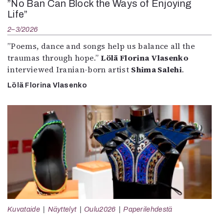
”No Ban Can Block the Ways of Enjoying
Life”
2–3/2026
”Poems, dance and songs help us balance all the
traumas through hope.”
Lölä Florina Vlasenko
interviewed Iranian-born artist
Shima Salehi
.
Lölä Florina Vlasenko
Kuvataide
Näyttelyt
Oulu2026
Paperilehdestä