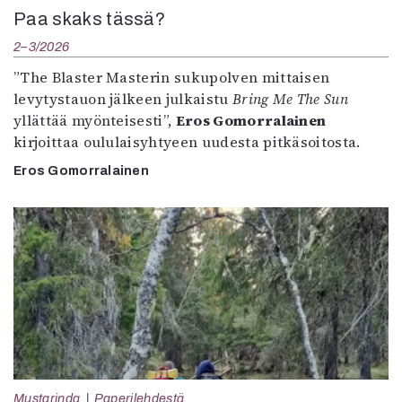
Paa skaks tässä?
2–3/2026
”The Blaster Masterin sukupolven mittaisen
levytystauon jälkeen julkaistu
Bring Me The Sun
yllättää myönteisesti”,
Eros Gomorralainen
kirjoittaa oululaisyhtyeen uudesta pitkäsoitosta.
Eros Gomorralainen
Mustarinda
Paperilehdestä