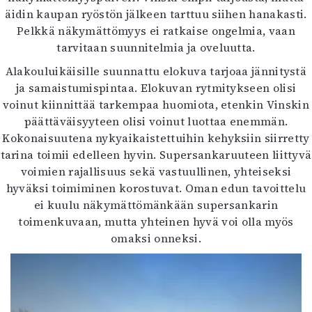
äidin kaupan ryöstön jälkeen tarttuu siihen hanakasti.
Pelkkä näkymättömyys ei ratkaise ongelmia, vaan
tarvitaan suunnitelmia ja oveluutta.
Alakouluikäisille suunnattu elokuva tarjoaa jännitystä
ja samaistumispintaa. Elokuvan rytmitykseen olisi
voinut kiinnittää tarkempaa huomiota, etenkin Vinskin
päättäväisyyteen olisi voinut luottaa enemmän.
Kokonaisuutena nykyaikaistettuihin kehyksiin siirretty
tarina toimii edelleen hyvin. Supersankaruuteen liittyvä
voimien rajallisuus sekä vastuullinen, yhteiseksi
hyväksi toimiminen korostuvat. Oman edun tavoittelu
ei kuulu näkymättömänkään supersankarin
toimenkuvaan, mutta yhteinen hyvä voi olla myös
omaksi onneksi.