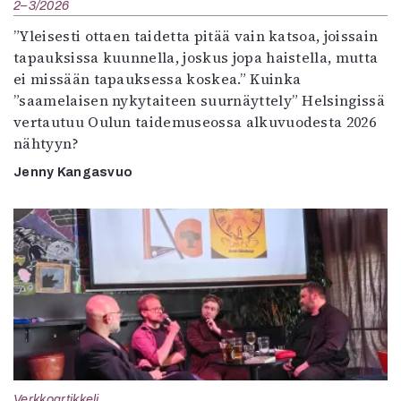
2–3/2026
”Yleisesti ottaen taidetta pitää vain katsoa, joissain
tapauksissa kuunnella, joskus jopa haistella, mutta
ei missään tapauksessa koskea.” Kuinka
”saamelaisen nykytaiteen suurnäyttely” Helsingissä
vertautuu Oulun taidemuseossa alkuvuodesta 2026
nähtyyn?
Jenny Kangasvuo
Verkkoartikkeli