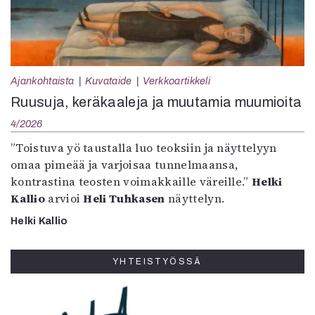
Ajankohtaista
Kuvataide
Verkkoartikkeli
Ruusuja, keräkaaleja ja muutamia muumioita
4/2026
”Toistuva yö taustalla luo teoksiin ja näyttelyyn
omaa pimeää ja varjoisaa tunnelmaansa,
kontrastina teosten voimakkaille väreille.”
Helki
Kallio
arvioi
Heli Tuhkasen
näyttelyn.
Helki Kallio
YHTEISTYÖSSÄ