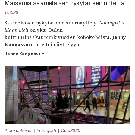
Maisemia saamelaisen nykytaiteen rinteiltä
1/2026
Saamelaisen nykytaiteen suurnäyttely
Eanangiella –
Maan kieli
on yksi Oulun
kulttuuripääkaupunkivuoden kohokohdista.
Jenny
Kangasvuo
tutustui näyttelyyn.
Jenny Kangasvuo
Ajankohtaista
In English
Oulu2026