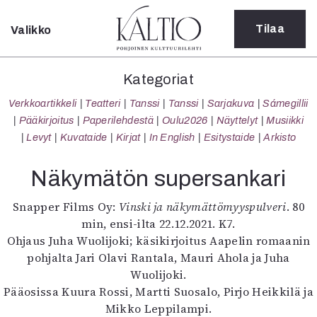
Tilaa
Valikko
Sulje
Kategoriat
Kategoriat
Verkkoartikkeli
Verkkoartikkeli
Teatteri
Tanssi
Tanssi
Sarjakuva
Sámegillii
Teatteri
Pääkirjoitus
Paperilehdestä
Oulu2026
Näyttelyt
Musiikki
Tanssi
Levyt
Kuvataide
Kirjat
In English
Esitystaide
Arkisto
Tanssi
Sarjakuva
Näkymätön supersankari
Sámegillii
Pääkirjoitus
Snapper Films Oy:
Vinski ja näkymättömyyspulveri
. 80
Paperilehdestä
min, ensi-ilta 22.12.2021. K7.
Oulu2026
Ohjaus Juha Wuolijoki; käsikirjoitus Aapelin romaanin
Näyttelyt
pohjalta Jari Olavi Rantala, Mauri Ahola ja Juha
Musiikki
Wuolijoki.
Levyt
Pääosissa Kuura Rossi, Martti Suosalo, Pirjo Heikkilä ja
Kuvataide
Mikko Leppilampi.