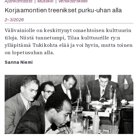
Ajankohtaista
Musiikki
Verkkoartikkeli
Korjaamontien treenikset purku-uhan alla
2–3/2026
Välivainiolle on keskittynyt omaehtoisen kulttuurin
tiloja. Niistä tunnetumpi, Tilaa kulttuurille ry:n
ylläpitämä Tukikohta elää ja voi hyvin, mutta toinen
on lopetusuhan alla.
Sanna Niemi