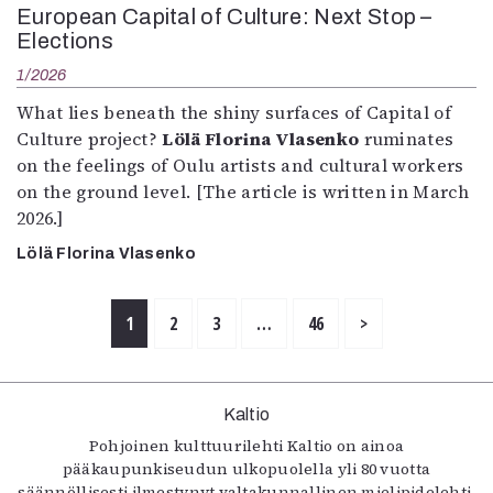
European Capital of Culture: Next Stop –
Elections
1/2026
What lies beneath the shiny surfaces of Capital of
Culture project?
Lölä Florina Vlasenko
ruminates
on the feelings of Oulu artists and cultural workers
on the ground level. [The article is written in March
2026.]
Lölä Florina Vlasenko
1
2
3
…
46
>
Kaltio
Pohjoinen kulttuurilehti Kaltio on ainoa
pääkaupunkiseudun ulkopuolella yli 80 vuotta
säännöllisesti ilmestynyt valtakunnallinen mielipidelehti.