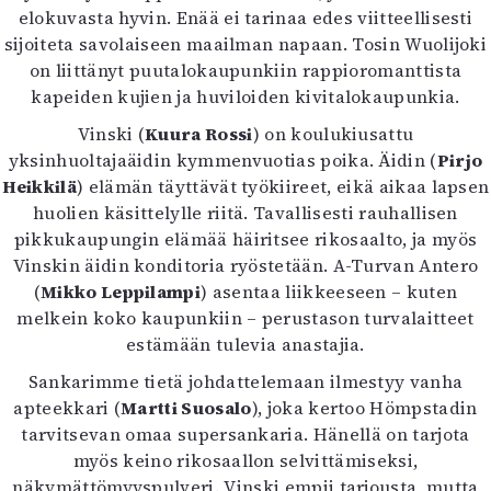
elokuvasta hyvin. Enää ei tarinaa edes viitteellisesti
Mediatiedot
sijoiteta savolaiseen maailman napaan. Tosin Wuolijoki
Kaltio ry
on liittänyt puutalokaupunkiin rappioromanttista
kapeiden kujien ja huviloiden kivitalokaupunkia.
Vinski (
Kuura Rossi
) on koulukiusattu
yksinhuoltajaäidin kymmenvuotias poika. Äidin (
Pirjo
Heikkilä
) elämän täyttävät työkiireet, eikä aikaa lapsen
huolien käsittelylle riitä. Tavallisesti rauhallisen
pikkukaupungin elämää häiritsee rikosaalto, ja myös
Vinskin äidin konditoria ryöstetään. A-Turvan Antero
(
Mikko Leppilampi
) asentaa liikkeeseen – kuten
melkein koko kaupunkiin – perustason turvalaitteet
estämään tulevia anastajia.
Sankarimme tietä johdattelemaan ilmestyy vanha
apteekkari (
Martti Suosalo
), joka kertoo Hömpstadin
tarvitsevan omaa supersankaria. Hänellä on tarjota
myös keino rikosaallon selvittämiseksi,
näkymättömyyspulveri. Vinski empii tarjousta, mutta