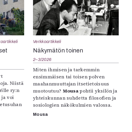
oartikkeli
Verkkoartikkeli
set
Näkymätön toinen
2–3/2026
Miten ihmisen ja tarkemmin
yt
ensimmäisen tai toisen polven
oja. Niistä
maahanmuuttajan itsetietoisuus
ille ry:n
muotoutuu?
Mousa
pohtii yksilön ja
ja voi
yhteiskunnan suhdetta filosofien ja
petusuhan
sosiologien näkökulmien valossa.
Mousa