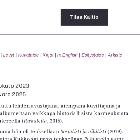
Tilaa
Kaltio
a
Levyt
Kuvataide
Kirjat
In English
Esitystaide
Arkisto
rot
ssä
s
dot
Pokuto 2023
y
 Nord 2025.
 tuttu lehden avustajana, aiempana kuvittajana ja
a-albumeitaan vaikkapa historiallisista karmeuksista
ntereella (
Riekaleita
, 2015).
ana hän oli teoksellaan
Sosialisti ja nihilisti
(2019).
miota Kukko sai myös teoksellaan
Puhumalla paras