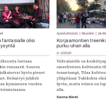
eli
Ajankohtaista
Musiikki
Verkk
 fantasialle olisi
Korjaamontien treenik
kysyntä
purku-uhan alla
2–3/2026
llisuutta luetaan
Välivainiolle on keskittyn
in runsaasti. Suuren
omaehtoisen kulttuurin til
 julkaisevat hyvin pienet
tunnetumpi, Tilaa kulttuur
ot. Helmivyö juhlisti
ylläpitämä Tukikohta elää 
ssa kymmenen vuoden
hyvin, mutta toinen on lo
toimintaansa.
alla.
Sanna Niemi