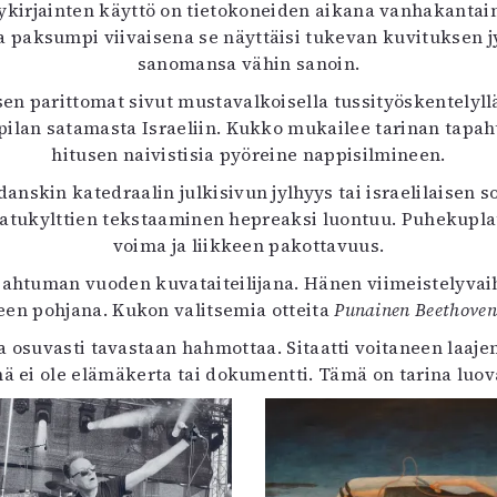
irjainten käyttö on tietokoneiden aikana vanhakantainen
aksumpi viivaisena se näyttäisi tukevan kuvituksen jyl
sanomansa vähin sanoin.
n parittomat sivut mustavalkoisella tussityöskentelyll
ilan satamasta Israeliin. Kukko mukailee tarinan tapah
hitusen naivistisia pyöreine nappisilmineen.
nskin katedraalin julkisivun jylhyys tai israelilaisen
i. Katukylttien tekstaaminen hepreaksi luontuu. Puheku
voima ja liikkeen pakottavuus.
pahtuman vuoden kuvataiteilijana. Hänen viimeistelyva
meen pohjana. Kukon valitsemia otteita
Punainen Beethove
 osuvasti tavastaan hahmottaa. Sitaatti voitaneen laa
ä ei ole elämäkerta tai dokumentti. Tämä on tarina luov