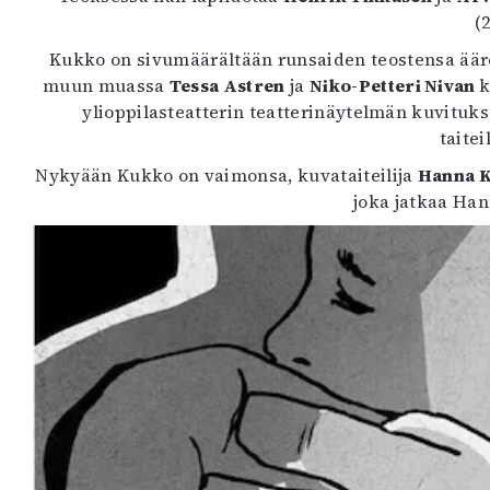
K
(
Kukko on sivumäärältään runsaiden teostensa ääre
I
muun muassa
Tessa Astren
ja
Niko-Petteri Nivan
k
E
ylioppilasteatterin teatterinäytelmän kuvituk
taite
Nykyään Kukko on vaimonsa, kuvataiteilija
Hanna 
joka jatkaa Ha