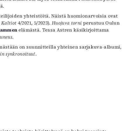
ä.
lijoiden yhteistöitä. Näistä huomionarvoisia ovat
.
Kaltiot
4/2021, 5/2023).
Huojuva torni
perustuu Oulun
 Lammen
elämästä. Tessa Astren käsikirjoittama
auneus
.
mästään on suunnitteilla yhteinen sarjakuva-albumi,
in synkronoituu!
.