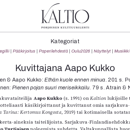
tegoriat
Lehdet
Info
Kategoriat
koartikkeli
4/2026
Tilaus j
illii
Pääkirjoitus
Paperilehdestä
Oulu2026
Näyttelyt
Musiikki
Teatteri
2–3/2026
irtonume
Tanssi
1/2026
Yhteistyö
Kuvittajana Aapo Kukko
Tanssi
6/2025
Toimitu
arjakuva
5/2025 saame
Mediatie
nen & Aapo Kukko:
Ethän kuole ennen minua
. 201 s. 
ámegillii
5/2025
Kaltio r
anen:
Pienen pojan suuri meriseikkailu
. 79 s. Atrain &
äkirjoitus
Lehtiarkisto
akuvataiteilija
Aapo Kukko
(s. 1991) on
Kaltion
lukijoille
erilehdestä
otteliaasti käsikirjoittanut ja kuvittanut omia sarjakuv
Oulu2026
 Tarina: Kertomus Kongosta
, 2019) tai kotimaisella sotata
Näyttelyt
Musiikki
a-aineksia taiteilijoista. Sarjakuva-Finlandiaehdokka
Levyt
o Turtiaisen
poleemista suhdetta. Valtakunnallista huo