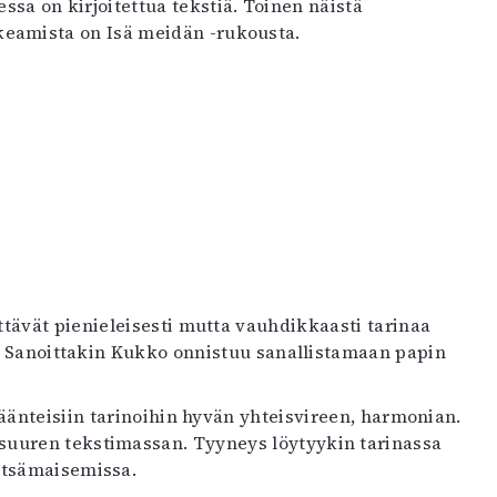
ssa on kirjoitettua tekstiä. Toinen näistä
eamista on Isä meidän -rukousta.
tävät pienieleisesti mutta vauhdikkaasti tarinaa
tä. Sanoittakin Kukko onnistuu sanallistamaan papin
äänteisiin tarinoihin hyvän yhteisvireen, harmonian.
uuren tekstimassan. Tyyneys löytyykin tarinassa
etsämaisemissa.