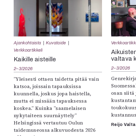
Ajankohtaista
Kuvataide
Verkkoartikk
Verkkoartikkeli
Aikuisten
valtava 
Kaikille aisteille
2–3/2026
2–3/2026
Genrekirja
”Yleisesti ottaen taidetta pitää vain
Suomessak
katsoa, joissain tapauksissa
osan siitä
kuunnella, joskus jopa haistella,
kustantam
mutta ei missään tapauksessa
toukokuu
koskea.” Kuinka ”saamelaisen
kustannus
nykytaiteen suurnäyttely”
Helsingissä vertautuu Oulun
Reijo Valta
taidemuseossa alkuvuodesta 2026