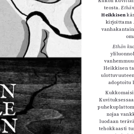
Kukon kuvittam
teosta.
Ethän
Heikkisen
kä
kirjoittama
vanhakantain
oma
Ethän ku
yliluonnol
vanhemmuus,
Heikkisen ta
ulottuvuuteen
adoptoitu
Kukkomaisin
Kuvituksessaa
puhekuplattom
nojaa vankk
luodaan teräväp
tehokkaasti tu