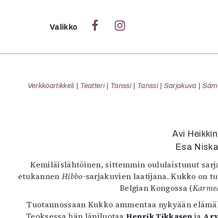
Sulje
Valikko
Ka
Verk
Verkkoartikkeli
Teatteri
Tanssi
Tanssi
Sarjakuva
Sámeg
S
Avi Heikki
S
Esa Nisk
Pä
Kemiläislähtöinen, sittemmin oululaistunut sarj
Pap
etukannen
Hibbo
-sarjakuvien laatijana. Kukko on tu
Belgian Kongossa (
Karmea
Tuotannossaan Kukko ammentaa nykyään elämäkert
Teoksessa hän läpiluotaa
Henrik Tikkasen
ja
Arv