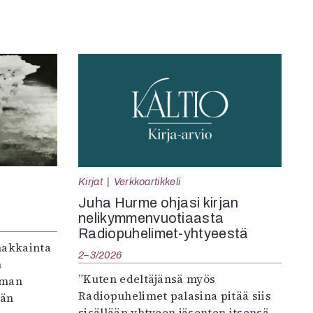
Kirjat
Verkkoartikkeli
Juha Hurme ohjasi kirjan
nelikymmenvuotiaasta
Radiopuhelimet-yhtyeestä
makkainta
2–3/2026
n
”Kuten edeltäjänsä myös
iman
Radiopuhelimet palasina pitää siis
vän
sisällään yhtyeen jäsenten itsensä