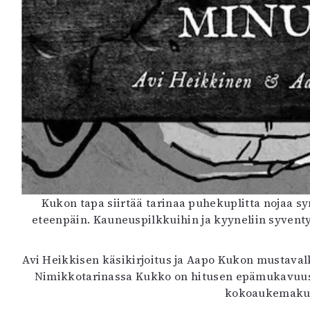
Kukon tapa siirtää tarinaa puhekuplitta nojaa s
eteenpäin. Kauneuspilkkuihin ja kyyneliin syventyy
Avi Heikkisen käsikirjoitus ja Aapo Kukon mustavalk
Nimikkotarinassa Kukko on hitusen epämukavuusa
kokoaukemakuvi