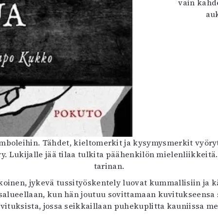
vain kahde
auk
ymboleihin. Tähdet, kieltomerkit ja kysymysmerkit vyöryt
. Lukijalle jää tilaa tulkita päähenkilön mielenliikkei
tarinan.
oinen, jykevä tussityöskentely luovat kummallisiin ja k
lueellaan, kun hän joutuu sovittamaan kuvitukseensa s
tuksista, jossa seikkaillaan puhekuplitta kauniissa m