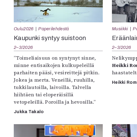
Oulu2026
Paperilehdestä
Musiikki
P
Kaupunki syntyy suistoon
Eräänlai
2–3/2026
2–3/2026
”Toimeliaisuus on syntynyt sinne,
Nelikympp
minne entisaikojen kulkupeleillä
Heikki R
parhaiten pääsi, vesireittejä pitkin.
haastatel
Jokea ja merta. Veneillä, ruuhilla,
Heikki Ro
tukkilautoilla, laivoilla. Talvella
hiihtäen tai eloperäisillä
vetopeleillä. Poroilla ja hevosilla.”
Jukka Takalo