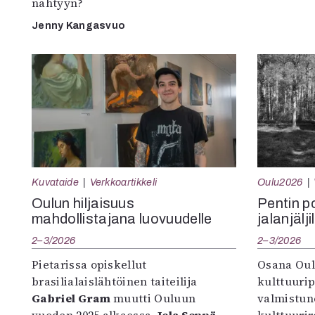
nähtyyn?
Jenny Kangasvuo
Kuvataide
Verkkoartikkeli
Oulu2026
Oulun hiljaisuus
Pentin pol
mahdollistajana luovuudelle
jalanjälji
2–3/2026
2–3/2026
Pietarissa opiskellut
Osana Oul
brasilialaislähtöinen taiteilija
kulttuuri
Gabriel Gram
muutti Ouluun
valmistun