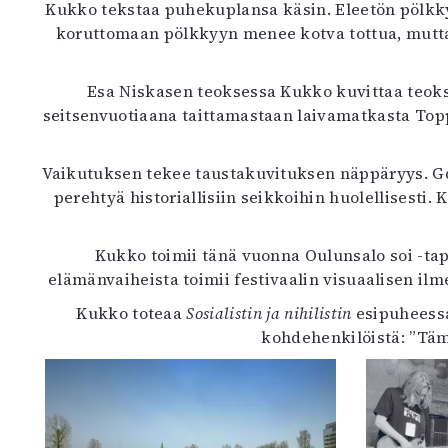
Kukko tekstaa puhekuplansa käsin. Eleetön pölkkyk
koruttomaan pölkkyyn menee kotva tottua, mutta p
Esa Niskasen teoksessa Kukko kuvittaa teokse
seitsenvuotiaana taittamastaan laivamatkasta Topp
Vaikutuksen tekee taustakuvituksen näppäryys. Gda
perehtyä historiallisiin seikkoihin huolellisest
Kukko toimii tänä vuonna Oulunsalo soi -ta
elämänvaiheista toimii festivaalin visuaalisen il
Kukko toteaa
Sosialistin ja nihilistin
esipuheessa
kohdehenkilöistä: ”Täm