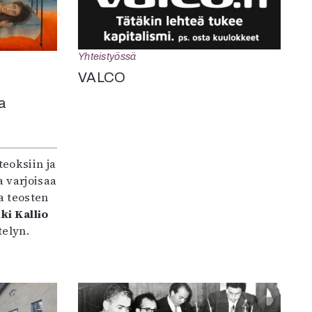
Yhteistyössä
VALCO
a
teoksiin ja
 varjoisaa
a teosten
ki Kallio
elyn.