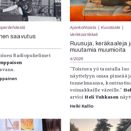
aperilehdestä
Ajankohtaista
Kuvataide
Verkkoartikkeli
nen saavutus
Ruusuja, keräkaaleja j
muutamia muumioita
inen Radiopuhelimet
4/2026
omppaisen
”Toistuva yö taustalla luo 
tavana.
näyttelyyn omaa pimeää ja
mppainen
tunnelmaansa, kontrastin
voimakkaille väreille.”
Hel
arvioi
Heli Tuhkasen
näytt
Helki Kallio