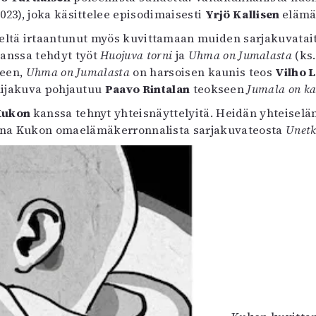
uvataide
2023), joka käsittelee episodimaisesti
Yrjö Kallisen
elämä
Kirjat
ltä irtaantunut myös kuvittamaan muiden sarjakuvataitei
n English
anssa tehdyt työt
Huojuva torni
ja
Uhma on Jumalasta
(ks
sitystaide
seen,
Uhma on Jumalasta
on harsoisen kaunis teos
Vilho
Arkisto
ilijakuva pohjautuu
Paavo Rintalan
teokseen
Jumala on k
Kukon
kanssa tehnyt yhteisnäyttelyitä. Heidän yhteiselä
nna Kukon omaelämäkerronnalista sarjakuvateosta
Unetk