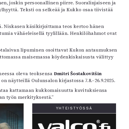
, joskin persoonallinen piirre. Suoralinjaiseen ja
hyyttä. Teksti on selkeää ja Kukko osaa tiivistää
ä. Niskasen käsikirjoittama teos kertoo hänen
tumia vähäeleisellä tyylillään. Henkilöhahmot ovat
 sotalaivan lipuminen osoittavat Kukon antaumuksen
plattomassa maisemassa köydenkiskaisusta välittyy
iheessa oleva teoksensa
Dmitri Šostakovitšin
n
on näytteillä Oulunsalon kirjastossa 7.8.–26.9.2025.
jentaa kattamaan kukkomaisuutta kuvituksiensa
an työn merkityksestä.”
YHTEISTYÖSSÄ