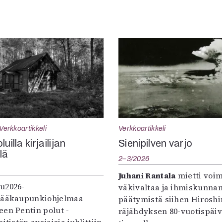
Verkkoartikkeli
Verkkoartikkeli
uilla kirjailijan
Sienipilven varjo
llä
2–3/2026
Juhani Rantala
mietti voi
u2026-
väkivaltaa ja ihmiskunna
pääkaupunkiohjelmaa
päätymistä siihen Hirosh
een Pentin polut -
räjähdyksen 80-vuotispäi