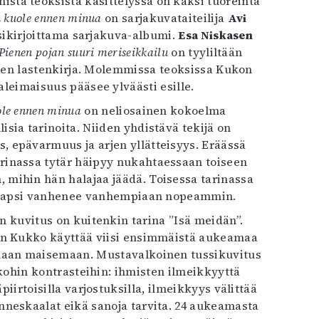
ista teoksista käsittelyssä on kaksi tuoreinta
 kuole ennen minua
on sarjakuvataiteilija
Avi
sikirjoittama sarjakuva-albumi.
Esa Niskasen
Pienen pojan suuri meriseikkailu
on tyyliltään
en lastenkirja. Molemmissa teoksissa Kukon
leimaisuus pääsee ylväästi esille.
ole ennen minua
on neliosainen kokoelma
lisia tarinoita. Niiden yhdistävä tekijä on
 epävarmuus ja arjen yllätteisyys. Eräässä
rinassa tytär häipyy nukahtaessaan toiseen
, mihin hän halajaa jäädä. Toisessa tarinassa
 lapsi vanhenee vanhempiaan nopeammin.
 kuvitus on kuitenkin tarina ”Isä meidän”.
n Kukko käyttää viisi ensimmäistä aukeamaa
aan maisemaan. Mustavalkoinen tussikuvitus
ohin kontrasteihin: ihmisten ilmeikkyyttä
iirtoisilla varjostuksilla, ilmeikkyys välittää
nneskaalat eikä sanoja tarvita. 24 aukeamasta