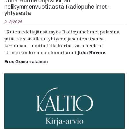
Juha Hurme ohjasi kirjan
nelikymmenvuotiaasta Radiopuhelimet-
yhtyeestä
2–3/2026
”Kuten edeltäjänsä myös Radiopuhelimet palasina
pitää siis sisällään yhtyeen jäsenten itsensä
kertomaa – mutta tällä kertaa vain heidän.”
Tämänkin kirjan on toimittanut
Juha Hurme
.
Eros Gomorralainen