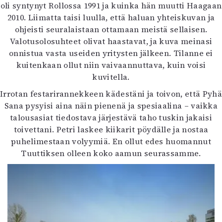
oli syntynyt Rollossa 1991 ja kuinka hän muutti Haagaan
2010. Liimatta taisi luulla, että haluan yhteiskuvan ja
ohjeisti seuralaistaan ottamaan meistä sellaisen.
Valotusolosuhteet olivat haastavat, ja kuva meinasi
onnistua vasta useiden yritysten jälkeen. Tilanne ei
kuitenkaan ollut niin vaivaannuttava, kuin voisi
kuvitella.
Irrotan festarirannekkeen kädestäni ja toivon, että Pyhä
Sana pysyisi aina näin pienenä ja spesiaalina – vaikka
talousasiat tiedostava järjestävä taho tuskin jakaisi
toivettani. Petri laskee kiikarit pöydälle ja nostaa
puhelimestaan volyymiä. En ollut edes huomannut
Tuuttiksen olleen koko aamun seurassamme.