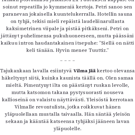
soinut repeatilla jo kymmeniä kertoja. Petri sanoo sen
paranevan jokaisella kuuntelukerralla. Hotellin sauna
on tyhjä, tekisi mieli repäistä laudeliinarullasta
kaksimetrinen viipale ja pistää pitkäkseni. Petri on
jättänyt puhelimensa pukuhuoneeseen, mutta päässäni
kaikuu intron haudantakainen itsepuhe: ”Siellä on nätti
keli tänään. Hyvin menee Tuuttiz.”
– – – –
Tajukankaan lavalla esiintyvä
Vilma Jää
kertoo olevansa
häkeltynyt siitä, kuinka kaunista täällä on. Olen samaa
mieltä. Pimentynyt ilta on päästänyt ruskan levolle,
mutta katsomon takana pystysuorasti nouseva
kallioseinä on valaistu näyttävästi. Yleisöstä kerrotaan
Vilmalle revontulista, jotka roikkuvat hänen
yläpuolellaan mustalla taivaalla. Hän säntää yleisön
sekaan ja kääntää katseensa tyhjäksi jääneen lavan
yläpuolelle.