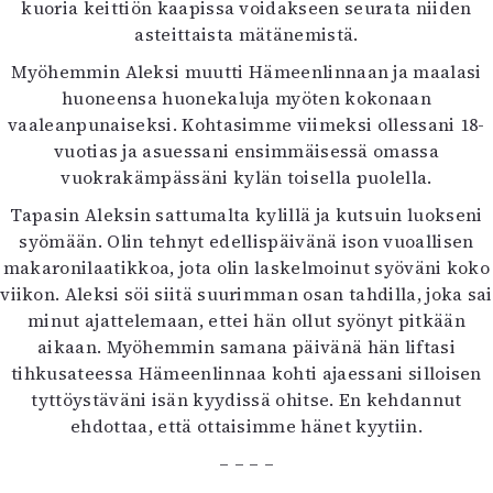
kuoria keittiön kaapissa voidakseen seurata niiden
asteittaista mätänemistä.
Myöhemmin Aleksi muutti Hämeenlinnaan ja maalasi
huoneensa huonekaluja myöten kokonaan
vaaleanpunaiseksi. Kohtasimme viimeksi ollessani 18-
vuotias ja asuessani ensimmäisessä omassa
vuokrakämpässäni kylän toisella puolella.
Tapasin Aleksin sattumalta kylillä ja kutsuin luokseni
syömään. Olin tehnyt edellispäivänä ison vuoallisen
makaronilaatikkoa, jota olin laskelmoinut syöväni koko
viikon. Aleksi söi siitä suurimman osan tahdilla, joka sai
minut ajattelemaan, ettei hän ollut syönyt pitkään
aikaan. Myöhemmin samana päivänä hän liftasi
tihkusateessa Hämeenlinnaa kohti ajaessani silloisen
tyttöystäväni isän kyydissä ohitse. En kehdannut
ehdottaa, että ottaisimme hänet kyytiin.
– – – –