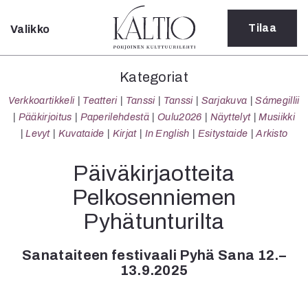
Tilaa
Valikko
Sulje
Kategoriat
Kategoriat
Verkkoartikkeli
Verkkoartikkeli
Teatteri
Tanssi
Tanssi
Sarjakuva
Sámegillii
Teatteri
Pääkirjoitus
Paperilehdestä
Oulu2026
Näyttelyt
Musiikki
Tanssi
Levyt
Kuvataide
Kirjat
In English
Esitystaide
Arkisto
Tanssi
Sarjakuva
Päiväkirjaotteita
Sámegillii
Pelkosenniemen
Pääkirjoitus
Paperilehdestä
Pyhätunturilta
Oulu2026
Näyttelyt
Sanataiteen festivaali Pyhä Sana 12.–
Musiikki
13.9.2025
Levyt
Kuvataide