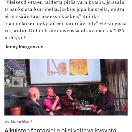
”Yleisesti ottaen taidetta pitää vain katsoa, joissain
tapauksissa kuunnella, joskus jopa haistella, mutta
ei missään tapauksessa koskea.” Kuinka
”saamelaisen nykytaiteen suurnäyttely” Helsingissä
vertautuu Oulun taidemuseossa alkuvuodesta 2026
nähtyyn?
Jenny Kangasvuo
Verkkoartikkeli
Aikuisten fantasialle olisi valtava kysyntä