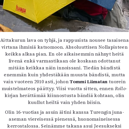
Aittakurun lava on tyhjä, ja rappusista nousee tasaisena
virtana ihmisiä katsomoon. Absoluuttisen Nollapisteen
keikka alkaa pian. En ole aikaisemmin nähnyt heitä
livenä enkä varmastikaan ole koskaan odottanut
mitään keikkaa näin innoissani. Tiedän bändistä
enemmän kuin yhdestäkään muusta bändistä, mutta
vain vuoteen 2010 asti, johon
Tommi Liimatan
tuorein
muistelmateos päättyy. Viisi vuotta sitten, ennen
Rollo
-
kirjan herättämää kiinnostusta bändiä kohtaan, olin
kuullut heiltä vain yhden biisin.
Olin 16-vuotias ja asuin äitini kanssa Turengin juna-
aseman viereisessä pienessä, huonomaineisessa
kerrostalossa. Seinämme takana asui Jeesukseksi