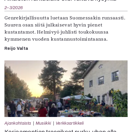
2–3/2026
Genrekirjallisuutta luetaan Suomessakin runsaasti.
Suuren osan siitä julkaisevat hyvin pienet
kustantamot. Helmivyö juhlisti toukokuussa
kymmenen vuoden kustannustoimintaansa.
Reijo Valta
Ajankohtaista
Musiikki
Verkkoartikkeli
Korjaamontien treenikset purku-uhan alla