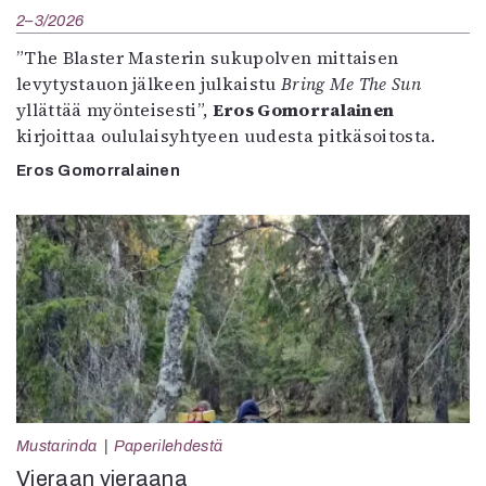
2–3/2026
”The Blaster Masterin sukupolven mittaisen
levytystauon jälkeen julkaistu
Bring Me The Sun
yllättää myönteisesti”,
Eros Gomorralainen
kirjoittaa oululaisyhtyeen uudesta pitkäsoitosta.
Eros Gomorralainen
Mustarinda
Paperilehdestä
Vieraan vieraana