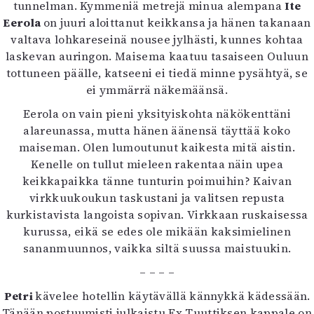
tunnelman. Kymmeniä metrejä minua alempana
Ite
Mediatiedot
Eerola
on juuri aloittanut keikkansa ja hänen takanaan
Kaltio ry
valtava lohkareseinä nousee jylhästi, kunnes kohtaa
laskevan auringon. Maisema kaatuu tasaiseen Ouluun
tottuneen päälle, katseeni ei tiedä minne pysähtyä, se
ei ymmärrä näkemäänsä.
Eerola on vain pieni yksityiskohta näkökenttäni
alareunassa, mutta hänen äänensä täyttää koko
maiseman. Olen lumoutunut kaikesta mitä aistin.
Kenelle on tullut mieleen rakentaa näin upea
keikkapaikka tänne tunturin poimuihin? Kaivan
virkkuukoukun taskustani ja valitsen repusta
kurkistavista langoista sopivan. Virkkaan ruskaisessa
kurussa, eikä se edes ole mikään kaksimielinen
sananmuunnos, vaikka siltä suussa maistuukin.
– – – –
Petri
kävelee hotellin käytävällä kännykkä kädessään.
Tänään postuumisti julkaistu Ex Tuuttiksen kappale on