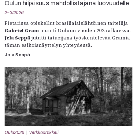
Oulun hiljaisuus mahdollistajana luovuudelle
2–3/2026
Pietarissa opiskellut brasilialaislähtöinen taiteilija
Gabriel Gram
muutti Ouluun vuoden 2025 alkaessa.
Jela Seppä
jututti tatuoijana työskentelevää Gramia
tämän esikoisnäyttelyn yhteydessä.
Jela Seppä
Oulu2026
Verkkoartikkeli