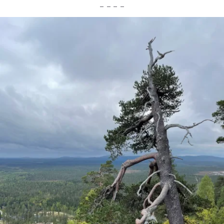
– – – –