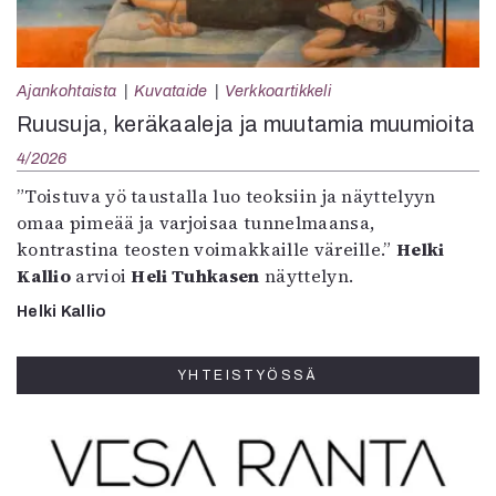
Ajankohtaista
Kuvataide
Verkkoartikkeli
Ruusuja, keräkaaleja ja muutamia muumioita
4/2026
”Toistuva yö taustalla luo teoksiin ja näyttelyyn
omaa pimeää ja varjoisaa tunnelmaansa,
kontrastina teosten voimakkaille väreille.”
Helki
Kallio
arvioi
Heli Tuhkasen
näyttelyn.
Helki Kallio
YHTEISTYÖSSÄ