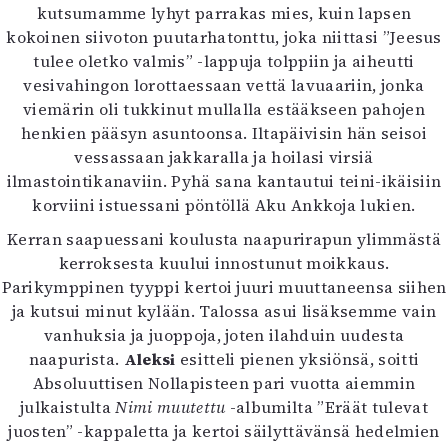
kutsumamme lyhyt parrakas mies, kuin lapsen
kokoinen siivoton puutarhatonttu, joka niittasi ”Jeesus
tulee oletko valmis” -lappuja tolppiin ja aiheutti
vesivahingon lorottaessaan vettä lavuaariin, jonka
viemärin oli tukkinut mullalla estääkseen pahojen
henkien pääsyn asuntoonsa. Iltapäivisin hän seisoi
vessassaan jakkaralla ja hoilasi virsiä
ilmastointikanaviin. Pyhä sana kantautui teini-ikäisiin
korviini istuessani pöntöllä Aku Ankkoja lukien.
Kerran saapuessani koulusta naapurirapun ylimmästä
kerroksesta kuului innostunut moikkaus.
Parikymppinen tyyppi kertoi juuri muuttaneensa siihen
ja kutsui minut kylään. Talossa asui lisäksemme vain
vanhuksia ja juoppoja, joten ilahduin uudesta
naapurista.
Aleksi
esitteli pienen yksiönsä, soitti
Absoluuttisen Nollapisteen pari vuotta aiemmin
julkaistulta
Nimi muutettu
-albumilta ”Eräät tulevat
juosten” -kappaletta ja kertoi säilyttävänsä hedelmien