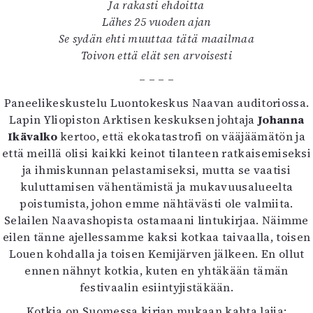
Ja rakasti ehdoitta
Lähes 25 vuoden ajan
Se sydän ehti muuttaa tätä maailmaa
Toivon että elät sen arvoisesti
– – – –
Paneelikeskustelu Luontokeskus Naavan auditoriossa.
Lapin Yliopiston Arktisen keskuksen johtaja
Johanna
Ikävalko
kertoo, että ekokatastrofi on vääjäämätön ja
että meillä olisi kaikki keinot tilanteen ratkaisemiseksi
ja ihmiskunnan pelastamiseksi, mutta se vaatisi
kuluttamisen vähentämistä ja mukavuusalueelta
poistumista, johon emme nähtävästi ole valmiita.
Selailen Naavashopista ostamaani lintukirjaa. Näimme
eilen tänne ajellessamme kaksi kotkaa taivaalla, toisen
Louen kohdalla ja toisen Kemijärven jälkeen. En ollut
ennen nähnyt kotkia, kuten en yhtäkään tämän
festivaalin esiintyjistäkään.
Kotkia on Suomessa kirjan mukaan kahta lajia: