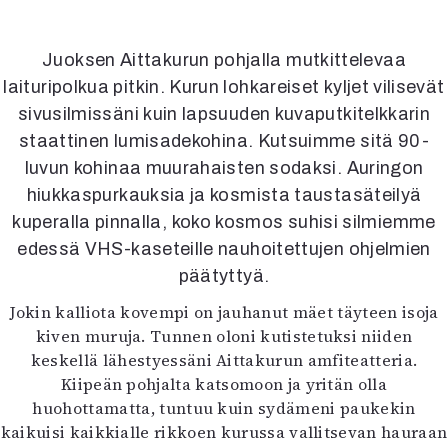
Kirjat
In English
Esitystaide
Juoksen Aittakurun pohjalla mutkittelevaa
Arkisto
laituripolkua pitkin. Kurun lohkareiset kyljet vilisevät
sivusilmissäni kuin lapsuuden kuvaputkitelkkarin
Lehdet
staattinen lumisadekohina. Kutsuimme sitä 90-
4/2026
luvun kohinaa muurahaisten sodaksi. Auringon
2–3/2026
hiukkaspurkauksia ja kosmista taustasäteilyä
1/2026
kuperalla pinnalla, koko kosmos suhisi silmiemme
6/2025
edessä VHS-kaseteille nauhoitettujen ohjelmien
5/2025 saame
päätyttyä.
5/2025
Lehtiarkisto
Jokin kalliota kovempi on jauhanut mäet täyteen isoja
kiven muruja. Tunnen oloni kutistetuksi niiden
keskellä lähestyessäni Aittakurun amfiteatteria.
Info
Kiipeän pohjalta katsomoon ja yritän olla
Tilaus ja irtonumerot
huohottamatta, tuntuu kuin sydämeni paukekin
Yhteistyössä
kaikuisi kaikkialle rikkoen kurussa vallitsevan hauraan
Toimitus