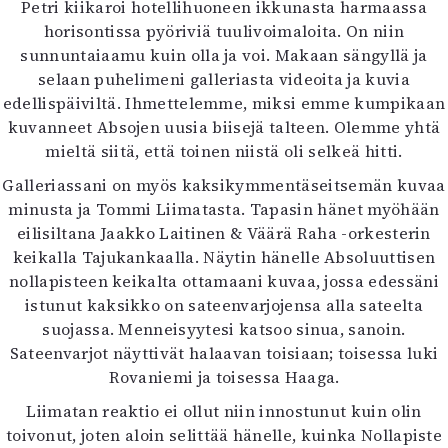
Petri kiikaroi hotellihuoneen ikkunasta harmaassa
horisontissa pyöriviä tuulivoimaloita. On niin
sunnuntaiaamu kuin olla ja voi. Makaan sängyllä ja
selaan puhelimeni galleriasta videoita ja kuvia
edellispäiviltä. Ihmettelemme, miksi emme kumpikaan
kuvanneet Absojen uusia biisejä talteen. Olemme yhtä
mieltä siitä, että toinen niistä oli selkeä hitti.
Galleriassani on myös kaksikymmentäseitsemän kuvaa
minusta ja Tommi Liimatasta. Tapasin hänet myöhään
eilisiltana Jaakko Laitinen & Väärä Raha -orkesterin
keikalla Tajukankaalla. Näytin hänelle Absoluuttisen
nollapisteen keikalta ottamaani kuvaa, jossa edessäni
istunut kaksikko on sateenvarjojensa alla sateelta
suojassa. Menneisyytesi katsoo sinua, sanoin.
Sateenvarjot näyttivät halaavan toisiaan; toisessa luki
Rovaniemi ja toisessa Haaga.
Liimatan reaktio ei ollut niin innostunut kuin olin
toivonut, joten aloin selittää hänelle, kuinka Nollapiste