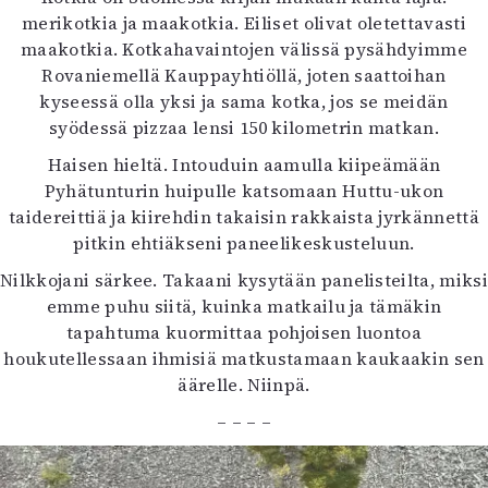
merikotkia ja maakotkia. Eiliset olivat oletettavasti
maakotkia. Kotkahavaintojen välissä pysähdyimme
Rovaniemellä Kauppayhtiöllä, joten saattoihan
kyseessä olla yksi ja sama kotka, jos se meidän
syödessä pizzaa lensi 150 kilometrin matkan.
Haisen hieltä. Intouduin aamulla kiipeämään
Pyhätunturin huipulle katsomaan Huttu-ukon
taidereittiä ja kiirehdin takaisin rakkaista jyrkännettä
pitkin ehtiäkseni paneelikeskusteluun.
Nilkkojani särkee. Takaani kysytään panelisteilta, miksi
emme puhu siitä, kuinka matkailu ja tämäkin
tapahtuma kuormittaa pohjoisen luontoa
houkutellessaan ihmisiä matkustamaan kaukaakin sen
äärelle. Niinpä.
– – – –