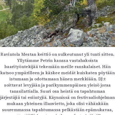
Ravintola Mestan keittiö on sulkeutunut yli tunti sitten.
Yllytämme Petrin kanssa vastahakoista
baarityöntekijää tekemään meille ranskalaiset. Hän
katsoo ympärilleen ja käskee meidät kuiskaten pöytään
istumaan ja odottamaan hänen merkkiään. DJ:t
soittavat levyjään ja parikymmenpäinen yleisö joraa
tanssilattialla. Suuri osa heistä on tapahtuman
järjestäjiä tai esiintyjiä. Käynnissä on festivaaliohjelman
mukaan yhteinen illanvietto, joka olisi vähänkään
suuremmassa tapahtumassa pelkästään epämukavaa,