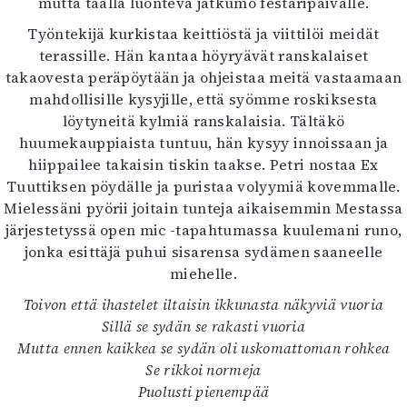
mutta täällä luonteva jatkumo festaripäivälle.
Työntekijä kurkistaa keittiöstä ja viittilöi meidät
terassille. Hän kantaa höyryävät ranskalaiset
takaovesta peräpöytään ja ohjeistaa meitä vastaamaan
mahdollisille kysyjille, että syömme roskiksesta
löytyneitä kylmiä ranskalaisia. Tältäkö
huumekauppiaista tuntuu, hän kysyy innoissaan ja
hiippailee takaisin tiskin taakse. Petri nostaa Ex
Tuuttiksen pöydälle ja puristaa volyymiä kovemmalle.
Mielessäni pyörii joitain tunteja aikaisemmin Mestassa
järjestetyssä open mic -tapahtumassa kuulemani runo,
jonka esittäjä puhui sisarensa sydämen saaneelle
miehelle.
Toivon että ihastelet iltaisin ikkunasta näkyviä vuoria
Sillä se sydän se rakasti vuoria
Mutta ennen kaikkea se sydän oli uskomattoman rohkea
Se rikkoi normeja
Puolusti pienempää