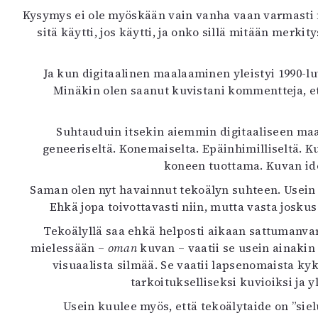
Kysymys ei ole myöskään vain vanha vaan varmasti my
sitä käytti, jos käytti, ja onko sillä mitään merki
Ja kun digitaalinen maalaaminen yleistyi 1990-lu
Minäkin olen saanut kuvistani kommentteja, ett
Suhtauduin itsekin aiemmin digitaaliseen maa
geneeriseltä. Konemaiselta. Epäinhimilliseltä. Ku
koneen tuottama. Kuvan id
Saman olen nyt havainnut tekoälyn suhteen. Usein ku
Ehkä jopa toivottavasti niin, mutta vasta josk
Tekoälyllä saa ehkä helposti aikaan sattumanvara
mielessään –
oman
kuvan – vaatii se usein ainakin kä
visuaalista silmää. Se vaatii lapsenomaista kyk
tarkoitukselliseksi kuvioiksi ja
Usein kuulee myös, että tekoälytaide on ”sielu