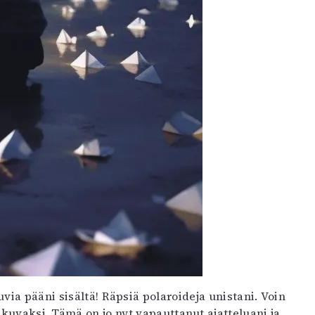
via pääni sisältä! Räpsiä polaroideja unistani. Voin
 kuvaksi. Tämä on jo nyt vapauttanut ajatteluani ja