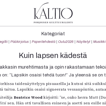
tegoriat
Lehdet
Info
Kategoriat
koartikkeli
4/2026
Tilaus j
illii
Pääkirjoitus
Paperilehdestä
Oulu2026
Näyttelyt
Musiikki
Teatteri
2–3/2026
irtonume
Tanssi
1/2026
Yhteistyö
Kuin lapsen kädestä
Tanssi
6/2025
Toimitu
arjakuva
5/2025 saame
Mediatie
 lakkasin murehtimasta ja opin rakastamaan teko
ámegillii
5/2025
Kaltio r
 on: ”Lapsikin osaisi tehdä tuon!” Ja yleensä se on t
äkirjoitus
Lehtiarkisto
erilehdestä
rkissa taidenäyttelyyn pisuaarilla ja kutsui sitä suihkuläh
Oulu2026
stä taitoa. Lapsikin osaisi signeerata vessanpöntön, antaa 
Näyttelyt
teilija
Beatrice Wood
kirjoitti: ”se, onko herra Mutt 
Musiikki
litsi
sen. Hän otti tavallisen esineen ja asetti sen esille 
Levyt