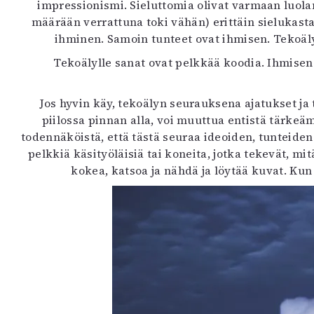
impressionismi. Sieluttomia olivat varmaan luolam
määrään verrattuna toki vähän) erittäin sielukasta 
ihminen. Samoin tunteet ovat ihmisen. Tekoäly
Tekoälylle sanat ovat pelkkää koodia. Ihmisen 
Jos hyvin käy, tekoälyn seurauksena ajatukset ja
piilossa pinnan alla, voi muuttua entistä tärkeä
todennäköistä, että tästä seuraa ideoiden, tunteiden
pelkkiä käsityöläisiä tai koneita, jotka tekevät, mit
kokea, katsoa ja nähdä ja löytää kuvat. Kun 