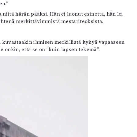
en.”
 niitä härän pääksi. Hän ei luonut esinettä, hän loi
yhtenä merkittävimmistä mestariteoksista.
ä kuvastaakin ihmisen merkillistä kykyä vapaaseen
le onkin, että se on ”kuin lapsen tekemä”.