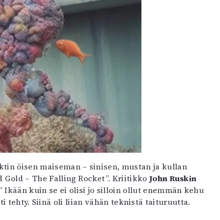
ktin öisen maiseman – sinisen, mustan ja kullan
 Gold – The Falling Rocket”. Kriitikko
John Ruskin
Ikään kuin se ei olisi jo silloin ollut enemmän kehu
tehty. Siinä oli liian vähän teknistä taituruutta.