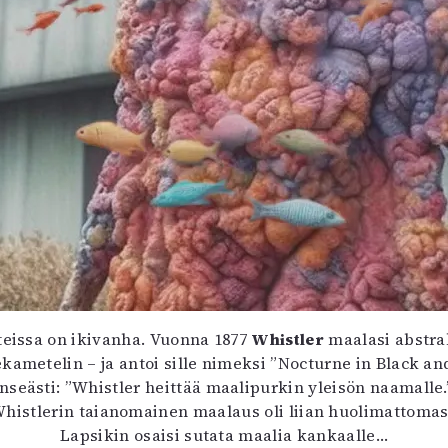
eissa on ikivanha. Vuonna 1877
Whistler
maalasi abstra
ametelin – ja antoi sille nimeksi ”Nocturne in Black and
seästi: ”Whistler heittää maalipurkin yleisön naamalle.” 
Whistlerin taianomainen maalaus oli liian huolimattomasti 
Lapsikin osaisi sutata maalia kankaalle…