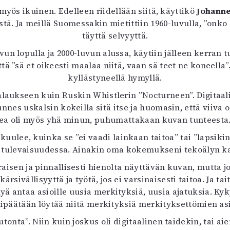
ös ikuinen. Edelleen riidellään siitä, käyttikö
Johann
tystä. Ja meillä Suomessakin mietittiin 1960-luvulla, ”onk
täyttä selvyyttä.
vun lopulla ja 2000-luvun alussa, käytiin jälleen kerran
ä ”sä et oikeesti maalaa niitä, vaan sä teet ne koneell
kyllästyneellä hymyllä.
laukseen kuin Ruskin Whistlerin ”Nocturneen”. Digitaali
nnes uskalsin kokeilla sitä itse ja huomasin, että viiva 
ea oli myös yhä minun, puhumattakaan kuvan tunteesta. 
ulee, kuinka se ”ei vaadi lainkaan taitoa” tai ”lapsikin o
us tulevaisuudessa. Ainakin oma kokemukseni tekoälyn ka
isen ja pinnallisesti hienolta näyttävän kuvan, mutta jos
rsivällisyyttä ja työtä, jos ei varsinaisesti taitoa. Ja ta
yä antaa asioille uusia merkityksiä, uusia ajatuksia. Ky
 ylipäätään löytää niitä merkityksiä merkityksettömien a
tonta”. Niin kuin joskus oli digitaalinen taidekin, tai a