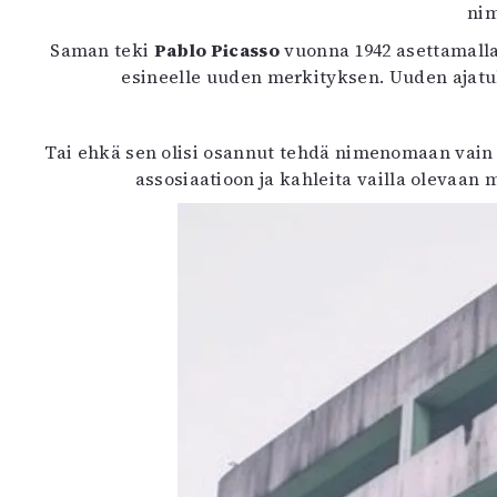
nim
K
Saman teki
Pablo Picasso
vuonna 1942 asettamalla 
I
esineelle uuden merkityksen. Uuden ajatu
E
Tai ehkä sen olisi osannut tehdä nimenomaan vain
assosiaatioon ja kahleita vailla olevaan 