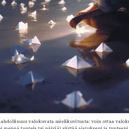
mahdollisuus valokuvata mielikuvitusta: voin ottaa valoku
mennä tunteja tai päiviä) siirtää ajatukseni ja tunteeni