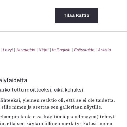
Tilaa
Kaltio
a
Levyt
Kuvataide
Kirjat
In English
Esitystaide
Arkisto
rot
ssä
s
dot
älytaidetta
y
arkoitettu moitteeksi, eikä kehuksi.
teeksi, yleinen reaktio oli, että se ei ole taidetta.
sille nimen ja asettaa sen galleriaan näytille.
(Duchampin teoksessa käyttämä pseudonyymi) tehnyt
niin, että sen käytännöllinen merkitys katosi uuden