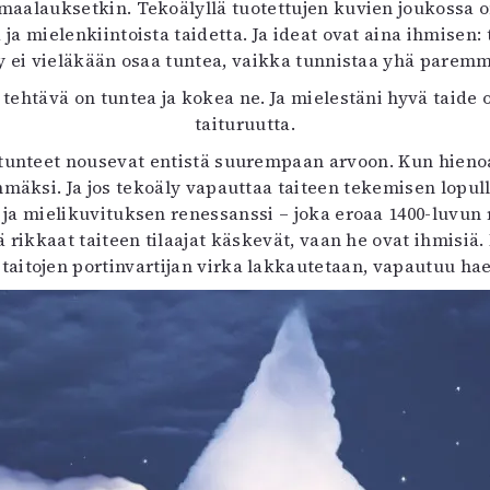
aalauksetkin. Tekoälyllä tuotettujen kuvien joukossa on
ja mielenkiintoista taidetta. Ja ideat ovat aina ihmisen: 
 ei vieläkään osaa tuntea, vaikka tunnistaa yhä paremmin
tehtävä on tuntea ja kokea ne. Ja mielestäni hyvä taide
taituruutta.
 tunteet nousevat entistä suurempaan arvoon. Kun hienoa 
mmäksi. Ja jos tekoäly vapauttaa taiteen tekemisen lopull
 ja mielikuvituksen renessanssi – joka eroaa 1400-luvun r
ä rikkaat taiteen tilaajat käskevät, vaan he ovat ihmisiä.
taitojen portinvartijan virka lakkautetaan, vapautuu haett