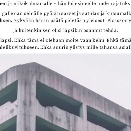
en ja näkökulman alle – hän loi esineelle uuden ajatuks
uvataide
Kirjat
gallerian seinälle pyörän sarvet ja satulan ja kutsumalla
n English
ksen. Nykyään härän päätä pidetään yleisesti Picasson 
sitystaide
Ja kuitenkin sen olisi lapsikin osannut tehdä.
Arkisto
 lapsi. Ehkä tämä ei olekaan moite vaan kehu. Ehkä täm
mielikuvitukseen. Ehkä suurin ylistys mille tahansa asial