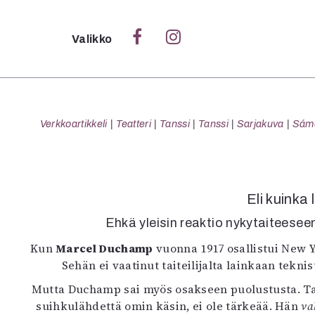
Sulje
Valikko
Ka
Verk
Verkkoartikkeli
Teatteri
Tanssi
Tanssi
Sarjakuva
Sámeg
S
Eli kuinka
S
Ehkä yleisin reaktio nykytaiteeseen
Pä
Pap
Kun
Marcel Duchamp
vuonna 1917 osallistui New Yo
Sehän ei vaatinut taiteilijalta lainkaan tekni
Mutta Duchamp sai myös osakseen puolustusta. Tai
suihkulähdettä omin käsin, ei ole tärkeää. Hän
va