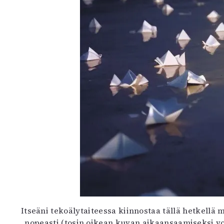
Itseäni tekoälytaiteessa kiinnostaa tällä hetkellä 
nopeasti (tosin oikean kuvan aikaansaamiseksi voi 