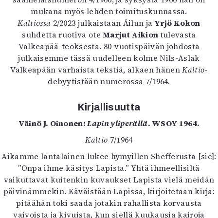
Kirjat
mukana myös lehden toimituskunnassa.
In English
Kaltiossa
2/2023 julkaistaan Áilun ja
Yrjö Kokon
Esitystaide
suhdetta ruotiva ote
Marjut Aikion
tulevasta
Arkisto
Valkeapää-teoksesta. 80-vuotispäivän johdosta
julkaisemme tässä uudelleen kolme Nils-Aslak
Lehdet
Valkeapään varhaista tekstiä, alkaen hänen
Kaltio
-
4/2026
debyytistään numerossa 7/1964.
2–3/2026
1/2026
Kirjallisuutta
6/2025
Väinö J. Oinonen:
Lapin yliperällä
. WSOY 1964.
5/2025 saame
5/2025
Kaltio
7/1964
Lehtiarkisto
Aikamme lantalainen lukee hymyillen Shefferusta [sic]:
”Onpa ihme käsitys Lapista.” Yhtä ihmeellisiltä
Info
vaikuttavat kuitenkin kuvaukset Lapista vielä meidän
päivinämmekin. Käväistään Lapissa, kirjoitetaan kirja:
Tilaus ja irtonumerot
pitäähän toki saada jotakin rahallista korvausta
Yhteistyössä
vaivoista ja kivuista, kun siellä kuukausia kairoja
Toimitus