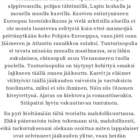
alppiruusulla, pohjan tähtimöllä, Lapin lauhalla ja
monella muulla kasvilla. Kasvien esiintymiseen
Euroopan luoteiskolkassa ja vielä arktisilla alueilla ei
ole muuta luontevaa selitystä kuin ettei mannerjää
peittänytkään koko Pohjois-Eurooppaa, vaan jätti osan
Jäämeren ja Atlantin rannikkoa sulaksi. Tunturisopulia
ei tavata missään muualla maailmassa, sen lähin
sukulainen, obinsopuli asuu Vienanmeren tuolla
puolella. Tunturisopulin on täytynyt kehittyä omaksi
lajikseen täällä ennen jääkautta. Kasvit ja eläimet
viihtyivät täällä jääkauden vaivoista ja vastuksista
huolimatta, miksi ei siis ihminen. Näin siis Oinonen
kiteytettynä. Ajatus on kiehtova ja romanttinenkin.
Sitäpaitsi hyvin vakuuttavan tuntuinen.
En pyri kieltämään tältä teorialta mahdollisuuttansa.
Ehkä päinvastoin tulen tukemaan sitä, mahdollisesti,
eikä tarkoituksenani olekaan osoittaa miten lappalaiset
ovat selvinneet jääkauden ylitse, vaan heidän