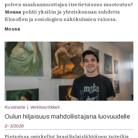
polven maahanmuuttajan itsetietoisuus muotoutuu?
Mousa
pohtii yksilön ja yhteiskunnan suhdetta
filosofien ja sosiologien näkökulmien valossa.
Mousa
Kuvataide
Verkkoartikkeli
Oulun hiljaisuus mahdollistajana luovuudelle
2–3/2026
Pietarissa opiskellut brasilialaislähtöinen taiteilija