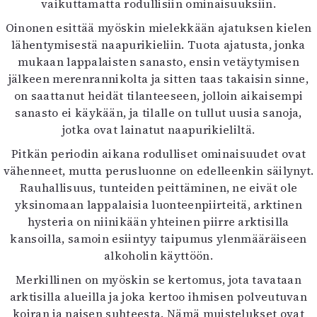
vaikuttamatta rodullisiin ominaisuuksiin.
Oinonen esittää myöskin mielekkään ajatuksen kielen
lähentymisestä naapurikieliin. Tuota ajatusta, jonka
mukaan lappalaisten sanasto, ensin vetäytymisen
jälkeen merenrannikolta ja sitten taas takaisin sinne,
on saattanut heidät tilanteeseen, jolloin aikaisempi
sanasto ei käykään, ja tilalle on tullut uusia sanoja,
jotka ovat lainatut naapurikieliltä.
Pitkän periodin aikana rodulliset ominaisuudet ovat
vähenneet, mutta perusluonne on edelleenkin säilynyt.
Rauhallisuus, tunteiden peittäminen, ne eivät ole
yksinomaan lappalaisia luonteenpiirteitä, arktinen
hysteria on niinikään yhteinen piirre arktisilla
kansoilla, samoin esiintyy taipumus ylenmääräiseen
alkoholin käyttöön.
Merkillinen on myöskin se kertomus, jota tavataan
arktisilla alueilla ja joka kertoo ihmisen polveutuvan
koiran ja naisen suhteesta. Nämä muistelukset ovat