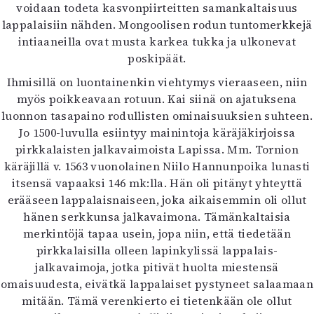
voidaan todeta kasvonpiirteitten samankaltaisuus
lappalaisiin nähden. Mongoolisen rodun tuntomerkkejä
intiaaneilla ovat musta karkea tukka ja ulkonevat
poskipäät.
Ihmisillä on luontainenkin viehtymys vieraaseen, niin
myös poikkeavaan rotuun. Kai siinä on ajatuksena
luonnon tasapaino rodullisten ominaisuuksien suhteen.
Jo 1500-luvulla esiintyy mainintoja käräjäkirjoissa
pirkkalaisten jalkavaimoista Lapissa. Mm. Tornion
käräjillä v. 1563 vuonolainen Niilo Hannunpoika lunasti
itsensä vapaaksi 146 mk:lla. Hän oli pitänyt yhteyttä
erääseen lappalaisnaiseen, joka aikaisemmin oli ollut
hänen serkkunsa jalkavaimona. Tämänkaltaisia
merkintöjä tapaa usein, jopa niin, että tiedetään
pirkkalaisilla olleen lapinkylissä lappalais-
jalkavaimoja, jotka pitivät huolta miestensä
omaisuudesta, eivätkä lappalaiset pystyneet salaamaan
mitään. Tämä verenkierto ei tietenkään ole ollut