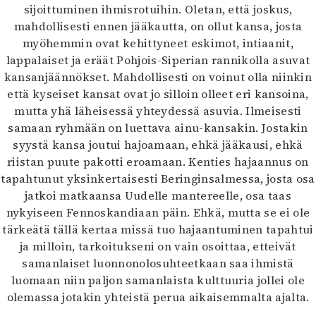
sijoittuminen ihmisrotuihin. Oletan, että joskus,
mahdollisesti ennen jääkautta, on ollut kansa, josta
myöhemmin ovat kehittyneet eskimot, intiaanit,
lappalaiset ja eräät Pohjois-Siperian rannikolla asuvat
kansanjäännökset. Mahdollisesti on voinut olla niinkin
että kyseiset kansat ovat jo silloin olleet eri kansoina,
mutta yhä läheisessä yhteydessä asuvia. Ilmeisesti
samaan ryhmään on luettava ainu-kansakin. Jostakin
syystä kansa joutui hajoamaan, ehkä jääkausi, ehkä
riistan puute pakotti eroamaan. Kenties hajaannus on
tapahtunut yksinkertaisesti Beringinsalmessa, josta osa
jatkoi matkaansa Uudelle mantereelle, osa taas
nykyiseen Fennoskandiaan päin. Ehkä, mutta se ei ole
tärkeätä tällä kertaa missä tuo hajaantuminen tapahtui
ja milloin, tarkoitukseni on vain osoittaa, etteivät
samanlaiset luonnonolosuhteetkaan saa ihmistä
luomaan niin paljon samanlaista kulttuuria jollei ole
olemassa jotakin yhteistä perua aikaisemmalta ajalta.