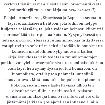
kertovat täysin samanlaisista esim. ornamentiikasta
(esimerkkejä runsaasti kirjassa
Acta Arctica II
).
Pohjois-Amerikassa, Siperiassa ja Lapissa asetetaan
lapsi eräänlaiseen kehtoon, jota äidin on helppo
kuljettaa selässään, tai joka voidaan helposti kiinnittää
poronselkään tai ripustaa kotaan. Kysymyksessä on
tietenkin
komsio
. Yleisesti ruumiinmuotoja tutkittaessa
rotupiirteitten selvittämiseksi, jätetään huomioimatta
komsion mahdollinen kyky muovata kalloa.
Kirjallisuudessa vain todetaan ruumiinmuotojen
poikkeavan yleiseurooppalaisista rotuominaisuuksista.
Kun lapsi heti synnyttyään joutuu komsioon, on
luonnollista, että lapsen pehmeät luut siinä
muovautuvat. Mitä taas tulee lappalaisten pieneen
kokoon, sekin lienee laskettavissa ulkoisten
olosuhteiden tiliin, ainakin osaksi. Ankarat
elämänvaatimukset ja huono ravinto eivät voi olla
jättämättä jälkiään. Jos ajatellaan intiaaneja, niin