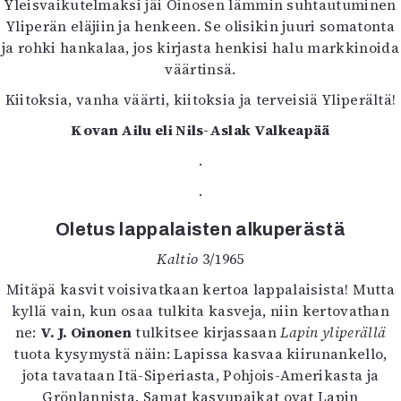
Yleisvaikutelmaksi jäi Oinosen lämmin suhtautuminen
Yliperän eläjiin ja henkeen. Se olisikin juuri somatonta
ja rohki hankalaa, jos kirjasta henkisi halu markkinoida
väärtinsä.
Kiitoksia, vanha väärti, kiitoksia ja terveisiä Yliperältä!
Kovan Ailu eli Nils-Aslak Valkeapää
.
.
Oletus lappalaisten alkuperästä
Kaltio
3/1965
Mitäpä kasvit voisivatkaan kertoa lappalaisista! Mutta
kyllä vain, kun osaa tulkita kasveja, niin kertovathan
ne:
V. J. Oinonen
tulkitsee kirjassaan
Lapin yliperällä
tuota kysymystä näin: Lapissa kasvaa kiirunankello,
jota tavataan Itä-Siperiasta, Pohjois-Amerikasta ja
Grönlannista. Samat kasvupaikat ovat Lapin