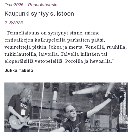
Oulu2026
Paperilehdestä
Kaupunki syntyy suistoon
2–3/2026
”Toimeliaisuus on syntynyt sinne, minne
entisaikojen kulkupeleillä parhaiten pääsi,
vesireittejä pitkin. Jokea ja merta. Veneillä, ruuhilla,
tukkilautoilla, laivoilla. Talvella hiihtäen tai
eloperäisillä vetopeleillä. Poroilla ja hevosilla.”
Jukka Takalo