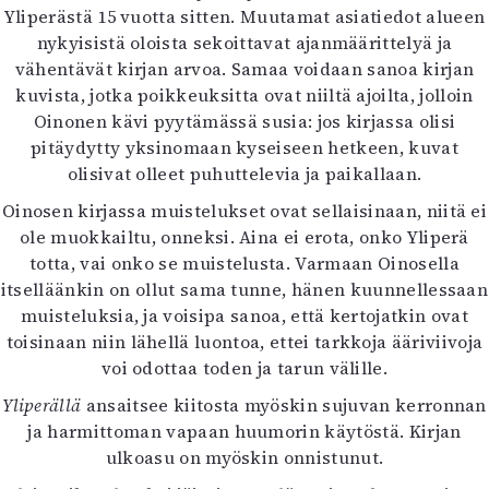
Yliperästä 15 vuotta sitten. Muutamat asiatiedot alueen
nykyisistä oloista sekoittavat ajanmäärittelyä ja
vähentävät kirjan arvoa. Samaa voidaan sanoa kirjan
kuvista, jotka poikkeuksitta ovat niiltä ajoilta, jolloin
Oinonen kävi pyytämässä susia: jos kirjassa olisi
pitäydytty yksinomaan kyseiseen hetkeen, kuvat
olisivat olleet puhuttelevia ja paikallaan.
Oinosen kirjassa muistelukset ovat sellaisinaan, niitä ei
ole muokkailtu, onneksi. Aina ei erota, onko Yliperä
totta, vai onko se muistelusta. Varmaan Oinosella
itselläänkin on ollut sama tunne, hänen kuunnellessaan
muisteluksia, ja voisipa sanoa, että kertojatkin ovat
toisinaan niin lähellä luontoa, ettei tarkkoja ääriviivoja
voi odottaa toden ja tarun välille.
Yliperällä
ansaitsee kiitosta myöskin sujuvan kerronnan
ja harmittoman vapaan huumorin käytöstä. Kirjan
ulkoasu on myöskin onnistunut.