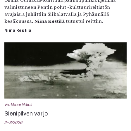
Osana Oulu2026-kulttuuripääkaupunkiohjelmaa
valmistuneen Pentin polut -kulttuurireitistön
avajaisia juhlittiin Siikalatvalla ja Pyhännällä
kesäkuussa.
Niina Kestilä
tutustui reittiin.
Niina Kestilä
Verkkoartikkeli
Sienipilven varjo
2–3/2026