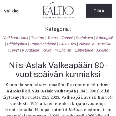
Tilaa
Valikko
Sulje
Kategoriat
Kategoriat
Verkkoartikkeli
Verkkoartikkeli
Teatteri
Tanssi
Tanssi
Sarjakuva
Sámegillii
Teatteri
Pääkirjoitus
Paperilehdestä
Oulu2026
Näyttelyt
Musiikki
Tanssi
Levyt
Kuvataide
Kirjat
In English
Esitystaide
Arkisto
Tanssi
Sarjakuva
Nils-Aslak Valkeapään 80-
Sámegillii
vuotispäivän kunniaksi
Pääkirjoitus
Paperilehdestä
Saamelaisen taiteen maailmalla tunnetuksi tehnyt
Oulu2026
Áillohaš
eli
Nils-Aslak Valkeapää
(1943–2001) olisi
Näyttelyt
täyttänyt 80 vuotta 23.3.2023. Valkeapää avusti
Kaltiota
Musiikki
vuodesta 1964 alkaen etenkin kirja-arvosteluja
Levyt
kirjoittamalla. Hän päätoimitti
Kaltion
ensimmäisen
Kuvataide
saamelaisnumeron 4/1966, ja syksystä 1966 hän oli