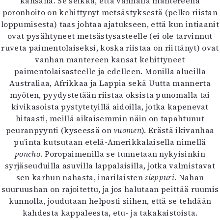
kansalla. Se seikka, että vanhalla mantereella
poronhoito on kehittynyt metsästyksestä (pelko riistan
loppumisesta) taas johtaa ajatukseen, että kun intiaanit
ovat pysähtyneet metsästysasteelle (ei ole tarvinnut
ruveta paimentolaiseksi, koska riistaa on riittänyt) ovat
vanhan mantereen kansat kehittyneet
paimentolaisasteelle ja edelleen. Monilla alueilla
Australiaa, Afrikkaa ja Lappia sekä Uutta mannerta
myöten, pyydystetään riistaa oksista punomalla tai
kivikasoista pystytetyillä aidoilla, jotka kapenevat
hitaasti, meillä aikaisemmin näin on tapahtunut
peuranpyynti (kyseessä on
vuomen
). Erästä ikivanhaa
pu’inta kutsutaan etelä-Amerikkalaisella nimellä
poncho
. Poropaimenilla se tunnetaan nykyisinkin
syrjäseuduilla asuvilla lappalaisilla, jotka valmistavat
sen karhun nahasta, inarilaisten
sieppuri
. Nahan
suuruushan on rajoitettu, ja jos halutaan peittää ruumis
kunnolla, joudutaan helposti siihen, että se tehdään
kahdesta kappaleesta, etu- ja takakaistoista.