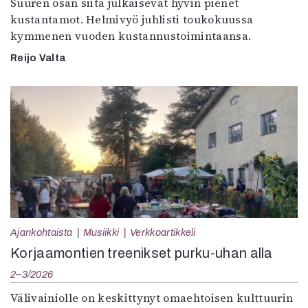
Suuren osan siitä julkaisevat hyvin pienet
kustantamot. Helmivyö juhlisti toukokuussa
kymmenen vuoden kustannustoimintaansa.
Reijo Valta
Ajankohtaista
Musiikki
Verkkoartikkeli
Korjaamontien treenikset purku-uhan alla
2–3/2026
Välivainiolle on keskittynyt omaehtoisen kulttuurin