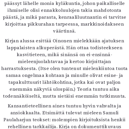
päässyt lähelle monia kyläkuntia, johon paikalliselle
ihmiselle olisi ennakkoluulojen takia mahdotonta
päästä, ja mikä parasta, kenraaliluutnantin ei tarvitse
kirjoittaa pikkurahan tarpeessa, markkinoidakseen
väärtinsä.
Kirjan alussa esittää Oinonen mielekkään ajatuksen
lappalaisten alkuperästä. Hän ottaa todisteekseen
kasvitieteen, mikä sinänsä on ei-ensinnä-
mieleenjuolahtavaa ja kertoo kirjoittajan
harrastuksesta. (Itse olen tuntenut mielenkiintoa tuota
samaa ongelmaa kohtaan ja minulle olivat esine- ja
tapakulttuurit lähtökohtina, jotka kai ovat paljon
enemmän näkyviä ulospäin.) Teoria tuntuu aika
todennäköiseltä, mutta sietäisi enemmän tutkimusta.
Kansantieteellinen aines tuntuu hyvin vahvalta ja
ansiokkaalta. Etsimättä tulevat mieleen Samuli
Paulaharjun teokset: molempien kirjoituksista henkii
rehellinen tarkkailija. Kirja on dokumenttikuvaus