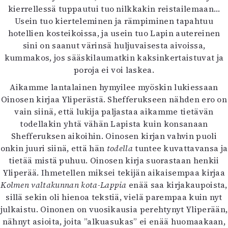
kierrellessä tuppautui tuo nilkkakin reistailemaan…
Mediatiedot
Usein tuo kierteleminen ja rämpiminen tapahtuu
Kaltio ry
hotellien kosteikoissa, ja usein tuo Lapin autereinen
sini on saanut värinsä huljuvaisesta aivoissa,
kummakos, jos sääskilaumatkin kaksinkertaistuvat ja
poroja ei voi laskea.
Aikamme lantalainen hymyilee myöskin lukiessaan
Oinosen kirjaa Yliperästä. Shefferukseen nähden ero on
vain siinä, että lukija paljastaa aikamme tietävän
todellakin yhtä vähän Lapista kuin konsanaan
Shefferuksen aikoihin. Oinosen kirjan vahvin puoli
onkin juuri siinä, että hän
todella
tuntee kuvattavansa ja
tietää mistä puhuu. Oinosen kirja suorastaan henkii
Yliperää. Ihmetellen miksei tekijän aikaisempaa kirjaa
Kolmen valtakunnan kota-Lappia
enää saa kirjakaupoista,
sillä sekin oli hienoa tekstiä, vielä parempaa kuin nyt
julkaistu. Oinonen on vuosikausia perehtynyt Yliperään,
nähnyt asioita, joita ”alkuasukas” ei enää huomaakaan,