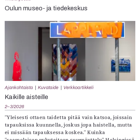
Oulun museo- ja tiedekeskus
Ajankohtaista
Kuvataide
Verkkoartikkeli
Kaikille aisteille
2–3/2026
”Yleisesti ottaen taidetta pitää vain katsoa, joissain
tapauksissa kuunnella, joskus jopa haistella, mutta
ei missään tapauksessa koskea.” Kuinka
”saamelaisen nykytaiteen suurnäyttely” Helsingissä