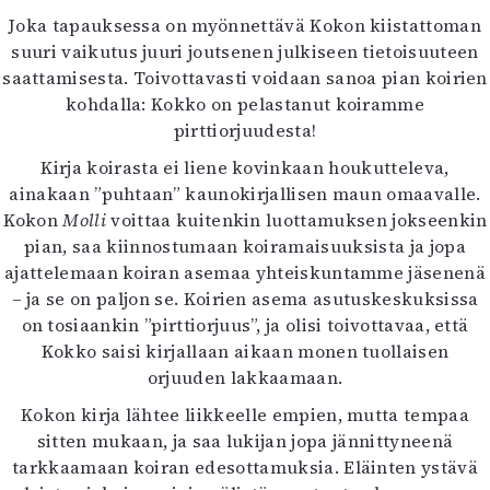
Joka tapauksessa on myönnettävä Kokon kiistattoman
suuri vaikutus juuri joutsenen julkiseen tietoisuuteen
saattamisesta. Toivottavasti voidaan sanoa pian koirien
kohdalla: Kokko on pelastanut koiramme
pirttiorjuudesta!
Kirja koirasta ei liene kovinkaan houkutteleva,
ainakaan ”puhtaan” kaunokirjallisen maun omaavalle.
Kokon
Molli
voittaa kuitenkin luottamuksen jokseenkin
pian, saa kiinnostumaan koiramaisuuksista ja jopa
ajattelemaan koiran asemaa yhteiskuntamme jäsenenä
– ja se on paljon se. Koirien asema asutuskeskuksissa
on tosiaankin ”pirttiorjuus”, ja olisi toivottavaa, että
Kokko saisi kirjallaan aikaan monen tuollaisen
orjuuden lakkaamaan.
Kokon kirja lähtee liikkeelle empien, mutta tempaa
sitten mukaan, ja saa lukijan jopa jännittyneenä
tarkkaamaan koiran edesottamuksia. Eläinten ystävä