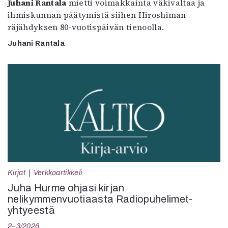
Juhani Rantala
mietti voimakkainta väkivaltaa ja
ihmiskunnan päätymistä siihen Hiroshiman
räjähdyksen 80-vuotispäivän tienoolla.
Juhani Rantala
Kirjat
Verkkoartikkeli
Juha Hurme ohjasi kirjan
nelikymmenvuotiaasta Radiopuhelimet-
yhtyeestä
2–3/2026