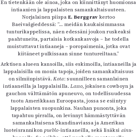
En tietenkään ole ainoa, joka on kiinnittänyt huomionsa
intiaanien ja lappalaisten samankaltaisuuteen.
Norjalainen piispa
E. Berggrav
kertoo
Baeivašgieddessä: ”… meidän kaukaisimmassa
tunturikappelissa, näen edessäni joukon ruskeaksi
paahtuneita, partaisia kotkankasvoja – he todella
muistuttavat intiaaneja – poropaimenia, jotka ovat
kiitäneet pulkissaan sinne tuntureiltaan.”
Arktisen alueen kansoilla, siis eskimoilla, intiaaneilla ja
lappalaisilla on monia tapoja, joiden samankaltaisuus
on silmiinpistävä.
Kota
: suunnilleen samanlainen
intiaaneilla ja lappalaisilla.
Lasso
, jokaisen cowboyn ja
gauchon välttämätön apuneuvo, on todellisuudessa
tuotu Amerikkaan Euroopasta, jossa se esiintyy
lappalaisten suopunkina. Nauhan punonta, joka
tapahtuu pirralla, on levinnyt hämmästyttävän
samankaltaisena Skandinaviassa ja Amerikan
luoteisrannikon
pueblo
-intiaaneilla, sekä lisäksi
ainu
-