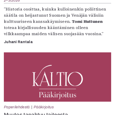
2–3/2026
”Historia osoittaa, kuinka kulloinenkin poliittinen
säätila on heijastunut Suomen ja Venäjän välisiin
kulttuuriseen kanssakäymiseen.
Tomi Huttunen
toteaa kirjallisuuden kääntäminen olleen
vilkkaampaa maiden välisen suojasään vuosina.”
Juhani Rantala
Paperilehdestä
Pääkirjoitus
Muutos tapahtuu taiteesta