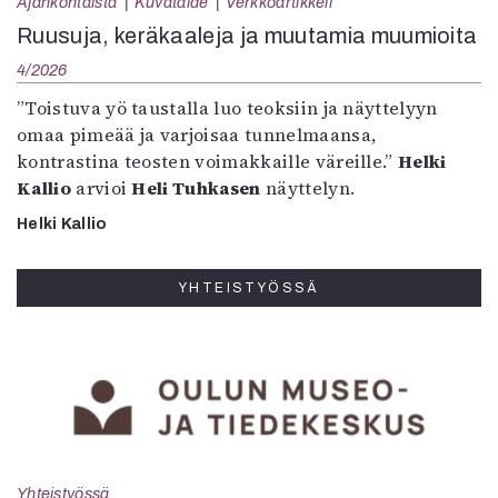
Ajankohtaista
Kuvataide
Verkkoartikkeli
Ruusuja, keräkaaleja ja muutamia muumioita
4/2026
”Toistuva yö taustalla luo teoksiin ja näyttelyyn
omaa pimeää ja varjoisaa tunnelmaansa,
kontrastina teosten voimakkaille väreille.”
Helki
Kallio
arvioi
Heli Tuhkasen
näyttelyn.
Helki Kallio
YHTEISTYÖSSÄ
Yhteistyössä