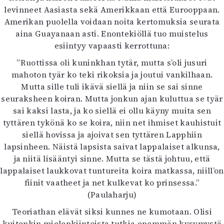
levinneet Aasiasta sekä Amerikkaan että Eurooppaan.
Amerikan puolella voidaan noita kertomuksia seurata
aina Guayanaan asti. Enontekiöllä tuo muistelus
esiintyy vapaasti kerrottuna:
”Ruottissa oli kuninkhan tytär, mutta s’oli jusuri
mahoton tyär ko teki rikoksia ja joutui vankilhaan.
Mutta sille tuli ikävä siellä ja niin se sai sinne
seuraksheen koiran. Mutta jonkun ajan kuluttua se tyär
sai kaksi lasta, ja ko siellä ei ollu käyny muita sen
tyttären tykönä ko se koira, niin net ihmiset kauhistuit
siellä hovissa ja ajoivat sen tyttären Lapphiin
lapsinheen. Näistä lapsista saivat lappalaiset alkunsa,
ja niitä lisääntyi sinne. Mutta se tästä johtuu, että
lappalaiset laukkovat tuntureita koira matkassa, niill’on
fiinit vaatheet ja net kulkevat ko prinsessa.”
(Paulaharju)
Teoriathan elävät siksi kunnes ne kumotaan. Olisi
kuitenkin mielenkiintoista tutkia enemmän kysymystä