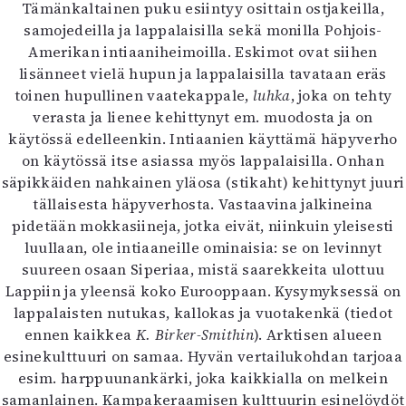
Tämänkaltainen puku esiintyy osittain ostjakeilla,
samojedeilla ja lappalaisilla sekä monilla Pohjois-
Amerikan intiaaniheimoilla. Eskimot ovat siihen
lisänneet vielä hupun ja lappalaisilla tavataan eräs
toinen hupullinen vaatekappale,
luhka
, joka on tehty
verasta ja lienee kehittynyt em. muodosta ja on
käytössä edelleenkin. Intiaanien käyttämä häpyverho
on käytössä itse asiassa myös lappalaisilla. Onhan
säpikkäiden nahkainen yläosa (stikaht) kehittynyt juuri
tällaisesta häpyverhosta. Vastaavina jalkineina
pidetään mokkasiineja, jotka eivät, niinkuin yleisesti
luullaan, ole intiaaneille ominaisia: se on levinnyt
suureen osaan Siperiaa, mistä saarekkeita ulottuu
Lappiin ja yleensä koko Eurooppaan. Kysymyksessä on
lappalaisten nutukas, kallokas ja vuotakenkä (tiedot
ennen kaikkea
K. Birker-Smithin
). Arktisen alueen
esinekulttuuri on samaa. Hyvän vertailukohdan tarjoaa
esim. harppuunankärki, joka kaikkialla on melkein
samanlainen. Kampakeraamisen kulttuurin esinelöydöt