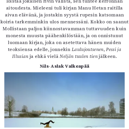
loistaa jokaisen rivin välistä, sen tuntee kerronnan
aitoudesta. Mieleeni tuli kirjan Manu Hetan raitilla
aivan elävänä, ja jostakin syystä rupesin katsomaan
koiria tarkemminkin ulos mennessäni. Kokko on saanut
Mollistaan paljon kiinnostavamman tuttavuuden kuin
monesta muusta päähenkilöstään, ja on onnistunut
luomaan kirjan, joka on asetettava hänen muiden
teoksiensa edelle, jonnekin
Laulujoutsenen
,
Pessi ja
Illusian
ja ehkä vielä
Neljän tuulen tien
jälkeen.
Nils-Aslak Valkeapää