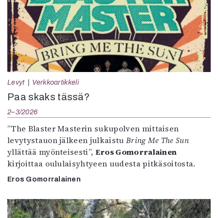
Levyt
Verkkoartikkeli
Paa skaks tässä?
2–3/2026
”The Blaster Masterin sukupolven mittaisen
levytystauon jälkeen julkaistu
Bring Me The Sun
yllättää myönteisesti”,
Eros Gomorralainen
kirjoittaa oululaisyhtyeen uudesta pitkäsoitosta.
Eros Gomorralainen