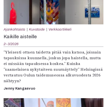
Ajankohtaista
Kuvataide
Verkkoartikkeli
Kaikille aisteille
2–3/2026
”Yleisesti ottaen taidetta pitää vain katsoa, joissain
tapauksissa kuunnella, joskus jopa haistella, mutta
ei missään tapauksessa koskea.” Kuinka
”saamelaisen nykytaiteen suurnäyttely” Helsingissä
vertautuu Oulun taidemuseossa alkuvuodesta 2026
nähtyyn?
Jenny Kangasvuo