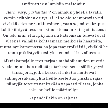
amfiteatterin lumisiin maisemiin.
Mediatiedot
Kaltio ry
Harh, varp, parhaillaan!
on ainakin yhdellä tavalla
varsin erikoinen esitys. Ei, ei se ole se improvisointi,
eivätkä edes ne pinkit esineet, vaan se, miten loppua
kohti kiihtyvä teos onnistuu sitomaan katsojat itseensä.
On toki niin, että nykytanssia katsomaan tulevat ovat
yleensä valmiita kohtaamaan melkoisia haasteita,
mutta nyt katsomossa on jopa taaperoikäisiä, eivätkä he
tunnu pitkästyvän esitykseen missään vaiheessa.
Aikuiskatsojalle teos tarjoaa mahdollisuuden miettiä
vaaleanpunaista neliötä ja tarkasti sen sisällä pysyviä
tanssijoita, jotka keksivät liikettä mutteivät
vahingossakaan ylitä heille asetettua pinkkiä rajaa.
Esiintyjät toteuttavat itseään vapaasti tilassa, jonka
joku on heille määritellyt.
Vapaudellakin on rajansa.