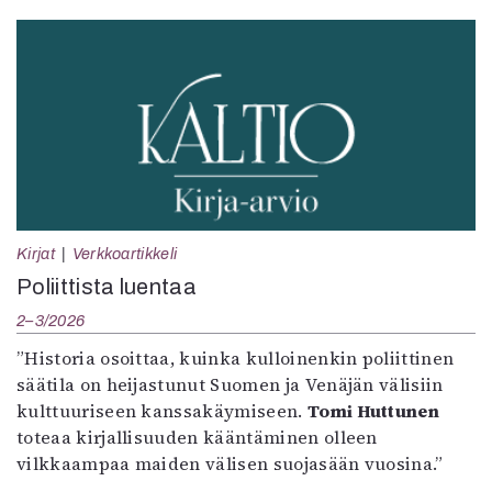
Kirjat
Verkkoartikkeli
Poliittista luentaa
2–3/2026
”Historia osoittaa, kuinka kulloinenkin poliittinen
säätila on heijastunut Suomen ja Venäjän välisiin
kulttuuriseen kanssakäymiseen.
Tomi Huttunen
toteaa kirjallisuuden kääntäminen olleen
vilkkaampaa maiden välisen suojasään vuosina.”