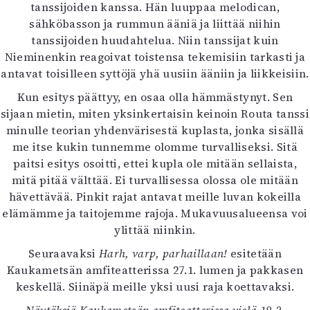
tanssijoiden kanssa. Hän luuppaa melodican,
sähköbasson ja rummun ääniä ja liittää niihin
tanssijoiden huudahtelua. Niin tanssijat kuin
Nieminenkin reagoivat toistensa tekemisiin tarkasti ja
antavat toisilleen syttöjä yhä uusiin ääniin ja liikkeisiin.
Kun esitys päättyy, en osaa olla hämmästynyt. Sen
sijaan mietin, miten yksinkertaisin keinoin Routa tanssi
minulle teorian yhdenvärisestä kuplasta, jonka sisällä
me itse kukin tunnemme olomme turvalliseksi. Sitä
paitsi esitys osoitti, ettei kupla ole mitään sellaista,
mitä pitää välttää. Ei turvallisessa olossa ole mitään
hävettävää. Pinkit rajat antavat meille luvan kokeilla
elämämme ja taitojemme rajoja. Mukavuusalueensa voi
ylittää niinkin.
Seuraavaksi
Harh, varp, parhaillaan!
esitetään
Kaukametsän amfiteatterissa 27.1. lumen ja pakkasen
keskellä. Siinäpä meille yksi uusi raja koettavaksi.
Näytöksiä Kaukametsän amfiteatterissa vielä 19.2.