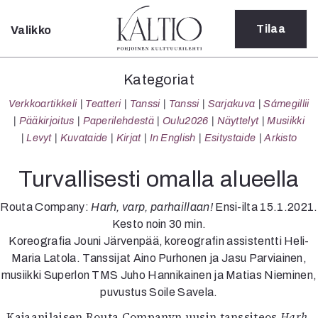
Tilaa
Valikko
Sulje
Kategoriat
Kategoriat
Verkkoartikkeli
Verkkoartikkeli
Teatteri
Tanssi
Tanssi
Sarjakuva
Sámegillii
Teatteri
Pääkirjoitus
Paperilehdestä
Oulu2026
Näyttelyt
Musiikki
Tanssi
Levyt
Kuvataide
Kirjat
In English
Esitystaide
Arkisto
Tanssi
Sarjakuva
Turvallisesti omalla alueella
Sámegillii
Pääkirjoitus
Routa Company:
Harh, varp, parhaillaan!
Ensi-ilta 15.1.2021.
Paperilehdestä
Kesto noin 30 min.
Oulu2026
Koreografia Jouni Järvenpää, koreografin assistentti Heli-
Näyttelyt
Maria Latola. Tanssijat Aino Purhonen ja Jasu Parviainen,
Musiikki
musiikki Superlon TMS Juho Hannikainen ja Matias Nieminen,
Levyt
puvustus Soile Savela.
Kuvataide
Kajaanilaisen Routa Companyn uusin tanssiteos
Harh,