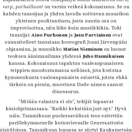
Kirjat
varp, parhaillaan!
on varsin veikeä kokonaisuus. Se on
In English
kahden tanssijan ja yhden lavalla soittavan muusikon
Esitystaide
yhteinen puolituntinen, josta suurin osa on
Arkisto
improvisoitua, niin liike kuin musiikkikin. Toki
tanssijat
Aino Purhonen
ja
Jasu Parviainen
ovat
Lehdet
suunnitelleet tanssiaan koreografi Jouni Järvenpään
ohjaamina, ja muusikko
4/2026
Matias Nieminen
on luonut
teoksen äänimaailmaa yhdessä
2–3/2026
Juho Hannikaisen
kanssa. Kokonaisuus tapahtuu vaaleanpunaisten
1/2026
teippien muodostamassa neliössä, jota koristaa
6/2025
kymmenkunta vaaleanpunaista esinettä, joista ehkä
5/2025 saame
tärkein on pienin, muovinen Dude-nimen saanut
5/2025
Lehtiarkisto
dinosaurus.
”Mitään valmista ei ole”, tekijät lupaavat
Info
käsiohjelmassaan. ”Kaikki keksitään just nyt.” Hyvä
näin. Tammikuun puolessavälissä teos esitettiin
Tilaus ja irtonumerot
parillekymmenelle kutsuvieraalle Generaattorin
Yhteistyössä
sisätiloissa. Tammikuun lopussa se siirtyi Kaukametsän
Toimitus