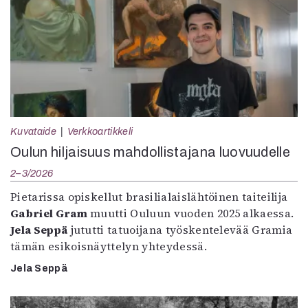
Kuvataide
Verkkoartikkeli
Oulun hiljaisuus mahdollistajana luovuudelle
2–3/2026
Pietarissa opiskellut brasilialaislähtöinen taiteilija
Gabriel Gram
muutti Ouluun vuoden 2025 alkaessa.
Jela Seppä
jututti tatuoijana työskentelevää Gramia
tämän esikoisnäyttelyn yhteydessä.
Jela Seppä