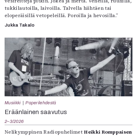
vesireittejä pitkin. Jokea ja merta. Veneillä, ruuhilla,
tukkilautoilla, laivoilla. Talvella hiihtäen tai
eloperäisillä vetopeleillä. Poroilla ja hevosilla.”
Jukka Takalo
Musiikki
Paperilehdestä
Eräänlainen saavutus
2–3/2026
Nelikymppinen Radiopuhelimet
Heikki Romppaisen