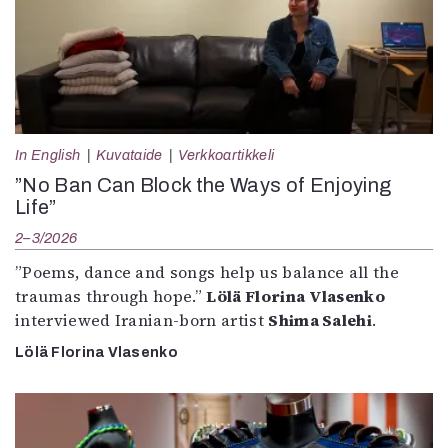
In English
Kuvataide
Verkkoartikkeli
”No Ban Can Block the Ways of Enjoying
Life”
2–3/2026
”Poems, dance and songs help us balance all the
traumas through hope.”
Lölä Florina Vlasenko
interviewed Iranian-born artist
Shima Salehi
.
Lölä Florina Vlasenko