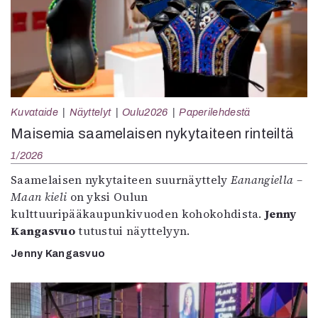
Kuvataide
Näyttelyt
Oulu2026
Paperilehdestä
Maisemia saamelaisen nykytaiteen rinteiltä
1/2026
Saamelaisen nykytaiteen suurnäyttely
Eanangiella –
Maan kieli
on yksi Oulun
kulttuuripääkaupunkivuoden kohokohdista.
Jenny
Kangasvuo
tutustui näyttelyyn.
Jenny Kangasvuo