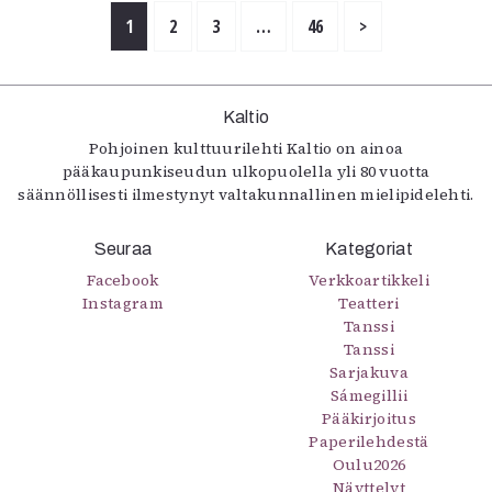
1
2
3
…
46
>
Kaltio
Pohjoinen kulttuurilehti Kaltio on ainoa
pääkaupunkiseudun ulkopuolella yli 80 vuotta
säännöllisesti ilmestynyt valtakunnallinen mielipidelehti.
Seuraa
Kategoriat
Facebook
Verkkoartikkeli
Instagram
Teatteri
Tanssi
Tanssi
Sarjakuva
Sámegillii
Pääkirjoitus
Paperilehdestä
Oulu2026
Näyttelyt