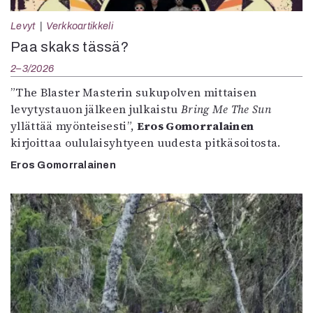
Levyt
Verkkoartikkeli
Paa skaks tässä?
2–3/2026
”The Blaster Masterin sukupolven mittaisen
levytystauon jälkeen julkaistu
Bring Me The Sun
yllättää myönteisesti”,
Eros Gomorralainen
kirjoittaa oululaisyhtyeen uudesta pitkäsoitosta.
Eros Gomorralainen