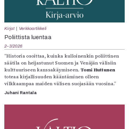
Kirjat
Verkkoartikkeli
Poliittista luentaa
2–3/2026
”Historia osoittaa, kuinka kulloinenkin poliittinen
säätila on heijastunut Suomen ja Venäjän välisiin
kulttuuriseen kanssakäymiseen.
Tomi Huttunen
toteaa kirjallisuuden kääntäminen olleen
vilkkaampaa maiden välisen suojasään vuosina.”
Juhani Rantala