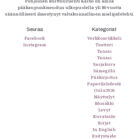
Pohjoinen kulttuurilehti Kaltio on ainoa
pääkaupunkiseudun ulkopuolella yli 80 vuotta
säännöllisesti ilmestynyt valtakunnallinen mielipidelehti.
Seuraa
Kategoriat
Facebook
Verkkoartikkeli
Instagram
Teatteri
Tanssi
Tanssi
Sarjakuva
Sámegillii
Pääkirjoitus
Paperilehdestä
Oulu2026
Näyttelyt
Musiikki
Levyt
Kuvataide
Kirjat
In English
Esitystaide