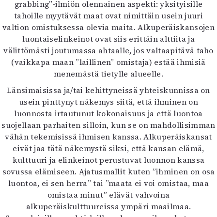
grabbing”-ilmiön olennainen aspekti: yksityisille
Mediatiedot
tahoille myytävät maat ovat nimittäin usein juuri
Kaltio ry
valtion omistuksessa olevia maita. Alkuperäiskansojen
luontaiselinkeinot ovat siis erittäin alttiita ja
välittömästi joutumassa ahtaalle, jos valtaapitävä taho
(vaikkapa maan ”laillinen” omistaja) estää ihmisiä
menemästä tietylle alueelle.
Länsimaisissa ja/tai kehittyneissä yhteiskunnissa on
usein pinttynyt näkemys siitä, että ihminen on
luonnosta irtautunut kokonaisuus ja että luontoa
suojellaan parhaiten silloin, kun se on mahdollisimman
vähän tekemisissä ihmisen kanssa. Alkuperäiskansat
eivät jaa tätä näkemystä siksi, että kansan elämä,
kulttuuri ja elinkeinot perustuvat luonnon kanssa
sovussa elämiseen. Ajatusmallit kuten ”ihminen on osa
luontoa, ei sen herra” tai ”maata ei voi omistaa, maa
omistaa minut” elävät vahvoina
alkuperäiskulttuureissa ympäri maailmaa.