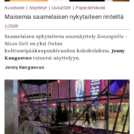
Kuvataide
Näyttelyt
Oulu2026
Paperilehdestä
Maisemia saamelaisen nykytaiteen rinteiltä
1/2026
Saamelaisen nykytaiteen suurnäyttely
Eanangiella –
Maan kieli
on yksi Oulun
kulttuuripääkaupunkivuoden kohokohdista.
Jenny
Kangasvuo
tutustui näyttelyyn.
Jenny Kangasvuo