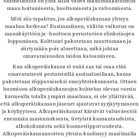
Saamelaisilla on yhtä lailla vahva maailmankatsomus
maan hoitamisesta, huoltamisesta ja valvomisesta.
Mitä siis tapahtuu, jos alkuperäiskansan yhteys
maahan katkeaa? Ensimmäinen, välitön vaikutus on
maankäyttöön ja -huoltoon perustuvien elinkeinojen
loppuminen. Kulttuuri pakotetaan muuttumaan ja
siirtymään pois alueeltaan, mikä johtaa
omavaraisuuden taidon katoamiseen.
Kun alkuperäiskansa ei enää saa tai osaa elää
omavaraisesti perinteisillä asuinalueillaan, kansa
pakotetaan riippuvaiseksi emoyhteiskunnasta. Ottaen
huomioon alkuperäiskansojen kohtelun olevan varsin
karmealla tolalla ympäri maailmaa, ei ole yllättävää,
että alkuperäiskansan jäsenet ajautuvat syrjäytymiseen
ja köyhyyteen. Alkuperäiskansat kärsivät valtaväestöä
enemmän masennuksesta, tietyistä kansantaudeista,
alkoholismista sekä huumeriippuvuudesta.
Alkuperäiskansanuorten yleisin kuolinsyy maailmalla