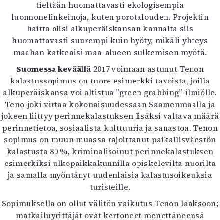
tieltään huomattavasti ekologisempia
luonnonelinkeinoja, kuten porotalouden. Projektin
haitta olisi alkuperäiskansan kannalta siis
huomattavasti suurempi kuin hyöty, mikäli yhteys
maahan katkeaisi maa-alueen sulkemisen myötä.
Suomessa keväällä
2017 voimaan astunut Tenon
kalastussopimus on tuore esimerkki tavoista, joilla
alkuperäiskansa voi altistua ”green grabbing”-ilmiölle.
Teno-joki virtaa kokonaisuudessaan Saamenmaalla ja
jokeen liittyy perinnekalastuksen lisäksi valtava määrä
perinnetietoa, sosiaalista kulttuuria ja sanastoa. Tenon
sopimus on muun muassa rajoittanut paikallisväestön
kalastusta 80 %, kriminalisoinut perinnekalastuksen
esimerkiksi ulkopaikkakunnilla opiskelevilta nuorilta
ja samalla myöntänyt uudenlaisia kalastusoikeuksia
turisteille.
Sopimuksella on ollut välitön vaikutus Tenon laaksoon;
matkailuyrittäjät ovat kertoneet menettäneensä