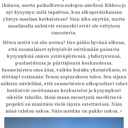
ikäinen, mutta paikallisten sukujen mielissä liikkuu jo
nyt kysymys: mitä tapahtuu, kun alkuperäiskansan
yhteys maahan katkaistaan? Vain aika näyttää, mutta
maailmalla nähtävät esimerkit eivät ole erityisen
innostavia.
Miten meitä voi siis auttaa? Itse pidän hyvänä alkuna,
että suomalaiset ryhtyisivät esittämään painavia
kysymyksiä omien ystäväpiiriensä, yhdistystensä,
puolueidensa ja päättäjiensä keskuudessa.
Saamelaisten oma ääni, vaikka kuinka yksimielinen, ei
riittänyt estämään Tenon sopimuksen tuloa. Sen sijaan
näkisin mielelläni, että saamelaisten ulkopuoliset tahot
heräisivät osoittamaan keskustelut ja kysymykset
oikeille tahoille. Moni maan menetystä merkitsevä
projekti on nimittäin vielä täysin estettävissä. Näin
minä tahdon uskoa. Näin meidän on pakko uskoa.
<