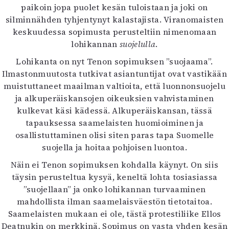
paikoin jopa puolet kesän tuloistaan ja joki on
silminnähden tyhjentynyt kalastajista. Viranomaisten
keskuudessa sopimusta perusteltiin nimenomaan
lohikannan
suojelulla
.
Lohikanta on nyt Tenon sopimuksen ”suojaama”.
Ilmastonmuutosta tutkivat asiantuntijat ovat vastikään
muistuttaneet maailman valtioita, että luonnonsuojelu
ja alkuperäiskansojen oikeuksien vahvistaminen
kulkevat käsi kädessä. Alkuperäiskansan, tässä
tapauksessa saamelaisten huomioiminen ja
osallistuttaminen olisi siten paras tapa Suomelle
suojella ja hoitaa pohjoisen luontoa.
Näin ei Tenon sopimuksen kohdalla käynyt. On siis
täysin perusteltua kysyä, keneltä lohta tosiasiassa
”suojellaan” ja onko lohikannan turvaaminen
mahdollista ilman saamelaisväestön tietotaitoa.
Saamelaisten mukaan ei ole, tästä protestiliike Ellos
Deatnukin on merkkinä. Sopimus on vasta yhden kesän