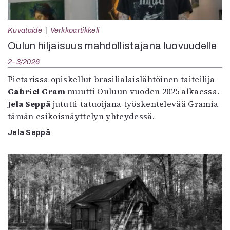
Kuvataide
Verkkoartikkeli
Oulun hiljaisuus mahdollistajana luovuudelle
2–3/2026
Pietarissa opiskellut brasilialaislähtöinen taiteilija
Gabriel Gram
muutti Ouluun vuoden 2025 alkaessa.
Jela Seppä
jututti tatuoijana työskentelevää Gramia
tämän esikoisnäyttelyn yhteydessä.
Jela Seppä