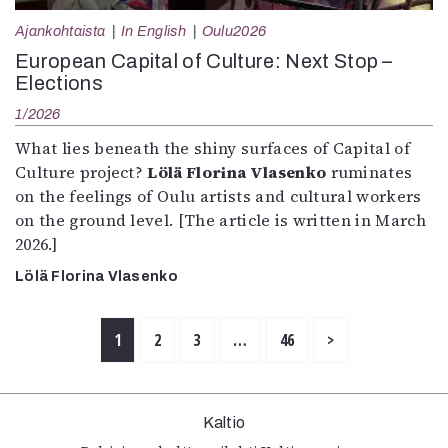
Ajankohtaista
In English
Oulu2026
European Capital of Culture: Next Stop –
Elections
1/2026
What lies beneath the shiny surfaces of Capital of
Culture project?
Lölä Florina Vlasenko
ruminates
on the feelings of Oulu artists and cultural workers
on the ground level. [The article is written in March
2026.]
Lölä Florina Vlasenko
1
2
3
…
46
>
Kaltio