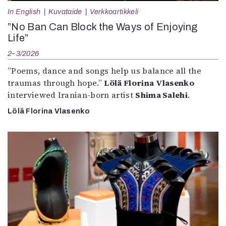
In English
Kuvataide
Verkkoartikkeli
”No Ban Can Block the Ways of Enjoying
Life”
2–3/2026
”Poems, dance and songs help us balance all the
traumas through hope.”
Lölä Florina Vlasenko
interviewed Iranian-born artist
Shima Salehi
.
Lölä Florina Vlasenko