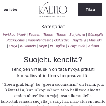
Tilaa
Valikko
Sulje
Kategoriat
Kategoriat
Verkkoartikkeli
Verkkoartikkeli
Teatteri
Tanssi
Tanssi
Sarjakuva
Sámegillii
Teatteri
Pääkirjoitus
Paperilehdestä
Oulu2026
Näyttelyt
Musiikki
Tanssi
Levyt
Kuvataide
Kirjat
In English
Esitystaide
Arkisto
Tanssi
Sarjakuva
Suojeltu keneltä?
Sámegillii
Pääkirjoitus
Tenojoen virtauskin on tätä nykyä pitkälti
Paperilehdestä
kansallisvaltioitten viherpesuvettä.
Oulu2026
”Green grabbing” tai ”green colonialism” on termi, jota
Näyttelyt
käytetään, kun ulkopuolinen taho hallitsee aluetta
Musiikki
omien alueellisten rajojensa ulkopuolella
Levyt
tarkoituksenaan suojella ja säilyttää maa-alueen luonto
Kuvataide