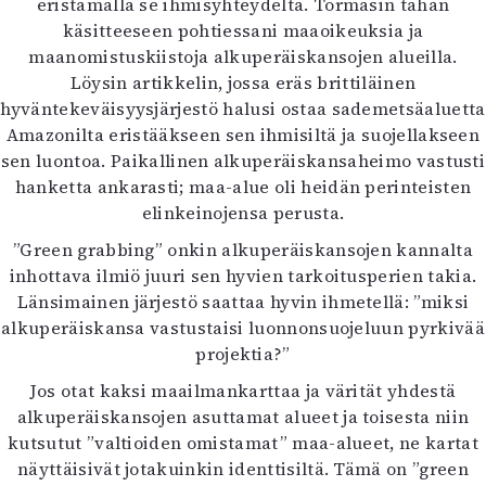
eristämällä se ihmisyhteydeltä. Törmäsin tähän
Kirjat
käsitteeseen pohtiessani maaoikeuksia ja
In English
maanomistuskiistoja alkuperäiskansojen alueilla.
Esitystaide
Löysin artikkelin, jossa eräs brittiläinen
Arkisto
hyväntekeväisyysjärjestö halusi ostaa sademetsäaluetta
Amazonilta eristääkseen sen ihmisiltä ja suojellakseen
Lehdet
sen luontoa. Paikallinen alkuperäiskansaheimo vastusti
4/2026
hanketta ankarasti; maa-alue oli heidän perinteisten
2–3/2026
elinkeinojensa perusta.
1/2026
”Green grabbing” onkin alkuperäiskansojen kannalta
6/2025
inhottava ilmiö juuri sen hyvien tarkoitusperien takia.
5/2025 saame
Länsimainen järjestö saattaa hyvin ihmetellä: ”miksi
5/2025
alkuperäiskansa vastustaisi luonnonsuojeluun pyrkivää
Lehtiarkisto
projektia?”
Jos otat kaksi maailmankarttaa ja värität yhdestä
Info
alkuperäiskansojen asuttamat alueet ja toisesta niin
Tilaus ja irtonumerot
kutsutut ”valtioiden omistamat” maa-alueet, ne kartat
Yhteistyössä
näyttäisivät jotakuinkin identtisiltä. Tämä on ”green
Toimitus