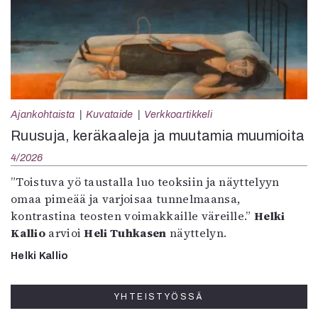
Ajankohtaista
Kuvataide
Verkkoartikkeli
Ruusuja, keräkaaleja ja muutamia muumioita
4/2026
”Toistuva yö taustalla luo teoksiin ja näyttelyyn
omaa pimeää ja varjoisaa tunnelmaansa,
kontrastina teosten voimakkaille väreille.”
Helki
Kallio
arvioi
Heli Tuhkasen
näyttelyn.
Helki Kallio
YHTEISTYÖSSÄ