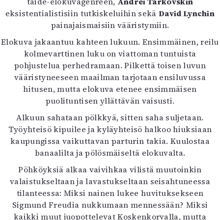
taide-elokuvagenreen,
Andrei Tarkovskin
Mediatiedot
eksistentialistisiin tutkiskeluihin sekä
David Lynchin
Kaltio ry
painajaismaisiin vääristymiin.
Elokuva jakaantuu kahteen lukuun. Ensimmäinen, reilu
kolmevarttinen luku on viattoman tuntuista
pohjustelua perhedramaan. Pilkettä toisen luvun
vääristyneeseen maailman tarjotaan ensiluvussa
hitusen, mutta elokuva etenee ensimmäisen
puolituntisen yllättävän vaisusti.
Alkuun sahataan pölkkyä, sitten saha suljetaan.
Työyhteisö kipuilee ja kyläyhteisö halkoo hiuksiaan
kaupungissa vaikuttavan parturin takia. Kuulostaa
banaalilta ja pölösmäiseltä elokuvalta.
Pöhköyksiä alkaa vaivihkaa vilistä muutoinkin
valaistukseltaan ja lavastukseltaan seisahtuneessa
tilanteessa: Miksi nainen lukee huvituksekseen
Sigmund Freudia nukkumaan mennessään? Miksi
kaikki muut juopottelevat Koskenkorvalla, mutta