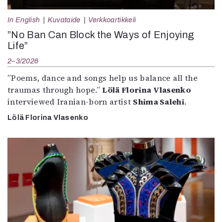
In English
Kuvataide
Verkkoartikkeli
”No Ban Can Block the Ways of Enjoying
Life”
2–3/2026
”Poems, dance and songs help us balance all the
traumas through hope.”
Lölä Florina Vlasenko
interviewed Iranian-born artist
Shima Salehi
.
Lölä Florina Vlasenko