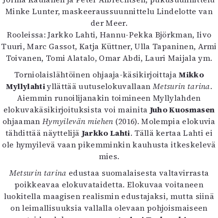
Kirjat
Minke Lunter, maskeeraussuunnittelu Lindelotte van
In English
der Meer.
Esitystaide
Rooleissa: Jarkko Lahti, Hannu-Pekka Björkman, Iivo
Arkisto
Tuuri, Marc Gassot, Katja Küttner, Ulla Tapaninen, Armi
Toivanen, Tomi Alatalo, Omar Abdi, Lauri Maijala ym.
Lehdet
Torniolaislähtöinen ohjaaja-käsikirjoittaja
Mikko
4/2026
Myllylahti
yllättää uutuselokuvallaan
Metsurin tarina
.
2–3/2026
Aiemmin runoilijanakin toimineen Myllylahden
1/2026
elokuvakäsikirjoituksista voi mainita
Juho Kuosmasen
6/2025
ohjaaman
Hymyilevän miehen
(2016). Molempia elokuvia
5/2025 saame
tähdittää näyttelijä
Jarkko Lahti
. Tällä kertaa Lahti ei
5/2025
ole hymyilevä vaan pikemminkin kauhusta itkeskelevä
Lehtiarkisto
mies.
Metsurin tarina
edustaa suomalaisesta valtavirrasta
Info
poikkeavaa elokuvataidetta. Elokuvaa voitaneen
Tilaus ja irtonumerot
luokitella maagisen realismin edustajaksi, mutta siinä
Yhteistyössä
on leimallisuuksia vallalla olevaan pohjoismaiseen
Toimitus