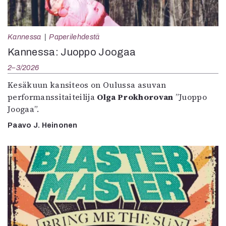
Kannessa
Paperilehdestä
Kannessa: Juoppo Joogaa
2–3/2026
Kesäkuun kansiteos on Oulussa asuvan
performanssitaiteilija
Olga Prokhorovan
”Juoppo
Joogaa”.
Paavo J. Heinonen