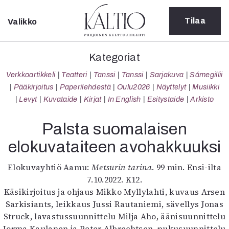
Tilaa
Valikko
Sulje
Kategoriat
Kategoriat
Verkkoartikkeli
Verkkoartikkeli
Teatteri
Tanssi
Tanssi
Sarjakuva
Sámegillii
Teatteri
Pääkirjoitus
Paperilehdestä
Oulu2026
Näyttelyt
Musiikki
Tanssi
Levyt
Kuvataide
Kirjat
In English
Esitystaide
Arkisto
Tanssi
Sarjakuva
Palsta suomalaisen
Sámegillii
elokuvataiteen avohakkuuksi
Pääkirjoitus
Paperilehdestä
Elokuvayhtiö Aamu:
Metsurin tarina
. 99 min. Ensi-ilta
Oulu2026
7.10.2022. K12.
Näyttelyt
Käsikirjoitus ja ohjaus Mikko Myllylahti, kuvaus Arsen
Musiikki
Sarkisiants, leikkaus Jussi Rautaniemi, sävellys Jonas
Levyt
Struck, lavastussuunnittelu Milja Aho, äänisuunnittelu
Kuvataide
Jorma Kaulanen ja Peter Albrechtsen, pukusuunnittelu