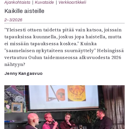
Ajankohtaista
Kuvataide
Verkkoartikkeli
Kaikille aisteille
2–3/2026
”Yleisesti ottaen taidetta pitää vain katsoa, joissain
tapauksissa kuunnella, joskus jopa haistella, mutta
ei missään tapauksessa koskea.” Kuinka
”saamelaisen nykytaiteen suurnäyttely” Helsingissä
vertautuu Oulun taidemuseossa alkuvuodesta 2026
nähtyyn?
Jenny Kangasvuo