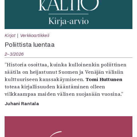
Kirjat
Verkkoartikkeli
Poliittista luentaa
2–3/2026
”Historia osoittaa, kuinka kulloinenkin poliittinen
säätila on heijastunut Suomen ja Venäjän välisiin
kulttuuriseen kanssakäymiseen.
Tomi Huttunen
toteaa kirjallisuuden kääntäminen olleen
vilkkaampaa maiden välisen suojasään vuosina.”
Juhani Rantala