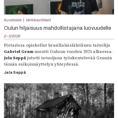
Kuvataide
Verkkoartikkeli
Oulun hiljaisuus mahdollistajana luovuudelle
2–3/2026
Pietarissa opiskellut brasilialaislähtöinen taiteilija
Gabriel Gram
muutti Ouluun vuoden 2025 alkaessa.
Jela Seppä
jututti tatuoijana työskentelevää Gramia
tämän esikoisnäyttelyn yhteydessä.
Jela Seppä