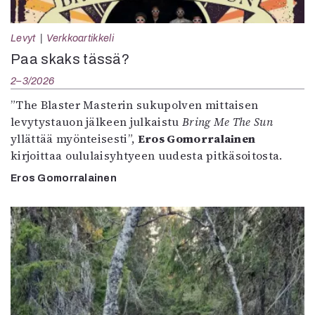
Levyt
Verkkoartikkeli
Paa skaks tässä?
2–3/2026
”The Blaster Masterin sukupolven mittaisen
levytystauon jälkeen julkaistu
Bring Me The Sun
yllättää myönteisesti”,
Eros Gomorralainen
kirjoittaa oululaisyhtyeen uudesta pitkäsoitosta.
Eros Gomorralainen