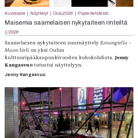
Kuvataide
Näyttelyt
Oulu2026
Paperilehdestä
Maisemia saamelaisen nykytaiteen rinteiltä
1/2026
Saamelaisen nykytaiteen suurnäyttely
Eanangiella –
Maan kieli
on yksi Oulun
kulttuuripääkaupunkivuoden kohokohdista.
Jenny
Kangasvuo
tutustui näyttelyyn.
Jenny Kangasvuo