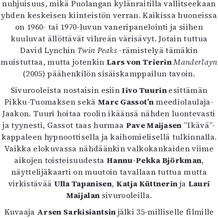
nuhjuisuus, mikä Puolangan kylänraitilla vallitseekaan
yhden keskeisen kiinteistön verran. Kaikissa huoneissa
on 1960- tai 1970-luvun vaneripanelointi ja siihen
kuuluvat ällöttävät vihreän värisävyt. Jotain tuttua
David Lynchin
Twin Peaks
-rämistelyä tämäkin
muistuttaa, mutta jotenkin
Lars von Trierin
Manderlayn
(2005) päähenkilön sisäiskamppailun tavoin.
Sivurooleista nostaisin esiin
Iivo Tuurin
esittämän
Pikku-Tuomaksen sekä
Marc Gassot’n
meediolaulaja-
Jaakon. Tuuri hoitaa roolin ikäänsä nähden luontevasti
ja tyynesti, Gassot taas hurmaa
Pave Maijasen
”Ikävä”-
kappaleen hypnoottisella ja kaihomielisellä tulkinnalla.
Vaikka elokuvassa nähdäänkin valkokankaiden viime
aikojen toisteisuudesta
Hannu-Pekka Björkman
,
näyttelijäkaarti on muutoin tavallaan tuttua mutta
virkistävää
Ulla Tapanisen
,
Katja Küttnerin
ja
Lauri
Maijalan
sivurooleilla.
Kuvaaja
Arsen Sarkisiantsin
jälki 35-milliselle filmille