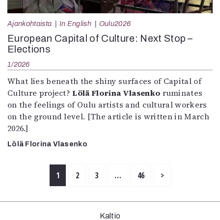
Ajankohtaista
In English
Oulu2026
European Capital of Culture: Next Stop –
Elections
1/2026
What lies beneath the shiny surfaces of Capital of
Culture project?
Lölä Florina Vlasenko
ruminates
on the feelings of Oulu artists and cultural workers
on the ground level. [The article is written in March
2026.]
Lölä Florina Vlasenko
1
2
3
…
46
>
Kaltio