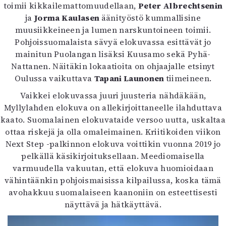
toimii kikkailemattomuudellaan,
Peter Albrechtsenin
ja
Jorma Kaulasen
äänityöstö kummallisine
muusiikkeineen ja lumen narskuntoineen toimii.
Pohjoissuomalaista sävyä elokuvassa esittävät jo
mainitun Puolangan lisäksi Kuusamo sekä Pyhä-
Nattanen. Näitäkin lokaatioita on ohjaajalle etsinyt
Oulussa vaikuttava
Tapani Launonen
tiimeineen.
Vaikkei elokuvassa juuri juusteria nähdäkään,
Myllylahden elokuva on allekirjoittaneelle ilahduttava
kaato. Suomalainen elokuvataide versoo uutta, uskaltaa
ottaa riskejä ja olla omaleimainen. Kriitikoiden viikon
Next Step -palkinnon elokuva voittikin vuonna 2019 jo
pelkällä käsikirjoituksellaan. Meediomaisella
varmuudella vakuutan, että elokuva huomioidaan
vähintäänkin pohjoismaisissa kilpailussa, koska tämä
avohakkuu suomalaiseen kaanoniin on esteettisesti
näyttävä ja hätkäyttävä.