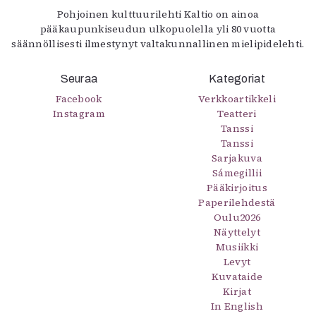
Pohjoinen kulttuurilehti Kaltio on ainoa
pääkaupunkiseudun ulkopuolella yli 80 vuotta
säännöllisesti ilmestynyt valtakunnallinen mielipidelehti.
Seuraa
Kategoriat
Facebook
Verkkoartikkeli
Instagram
Teatteri
Tanssi
Tanssi
Sarjakuva
Sámegillii
Pääkirjoitus
Paperilehdestä
Oulu2026
Näyttelyt
Musiikki
Levyt
Kuvataide
Kirjat
In English