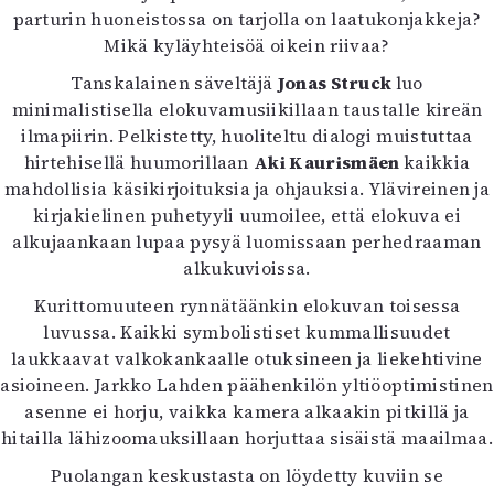
parturin huoneistossa on tarjolla on laatukonjakkeja?
Mikä kyläyhteisöä oikein riivaa?
Tanskalainen säveltäjä
Jonas Struck
luo
minimalistisella elokuvamusiikillaan taustalle kireän
ilmapiirin. Pelkistetty, huoliteltu dialogi muistuttaa
hirtehisellä huumorillaan
Aki Kaurismäen
kaikkia
mahdollisia käsikirjoituksia ja ohjauksia. Ylävireinen ja
kirjakielinen puhetyyli uumoilee, että elokuva ei
alkujaankaan lupaa pysyä luomissaan perhedraaman
alkukuvioissa.
Kurittomuuteen rynnätäänkin elokuvan toisessa
luvussa. Kaikki symbolistiset kummallisuudet
laukkaavat valkokankaalle otuksineen ja liekehtivine
asioineen. Jarkko Lahden päähenkilön yltiöoptimistinen
asenne ei horju, vaikka kamera alkaakin pitkillä ja
hitailla lähizoomauksillaan horjuttaa sisäistä maailmaa.
Puolangan keskustasta on löydetty kuviin se