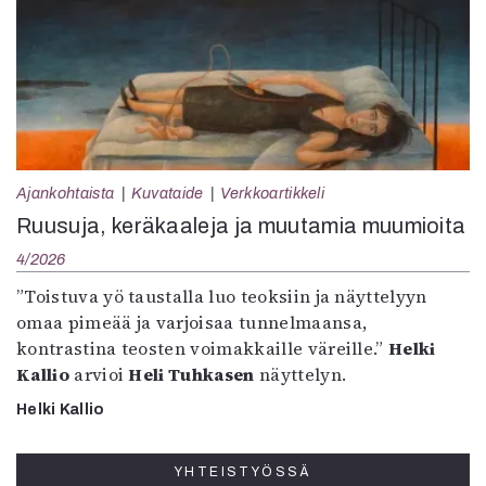
Ajankohtaista
Kuvataide
Verkkoartikkeli
Ruusuja, keräkaaleja ja muutamia muumioita
4/2026
”Toistuva yö taustalla luo teoksiin ja näyttelyyn
omaa pimeää ja varjoisaa tunnelmaansa,
kontrastina teosten voimakkaille väreille.”
Helki
Kallio
arvioi
Heli Tuhkasen
näyttelyn.
Helki Kallio
YHTEISTYÖSSÄ