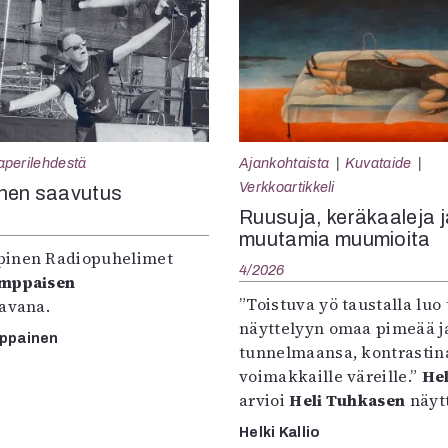
aperilehdestä
Ajankohtaista
Kuvataide
Verkkoartikkeli
nen saavutus
Ruusuja, keräkaaleja j
muutamia muumioita
inen Radiopuhelimet
4/2026
omppaisen
”Toistuva yö taustalla luo 
tavana.
näyttelyyn omaa pimeää ja
mppainen
tunnelmaansa, kontrastin
voimakkaille väreille.”
Hel
arvioi
Heli Tuhkasen
näytt
Helki Kallio