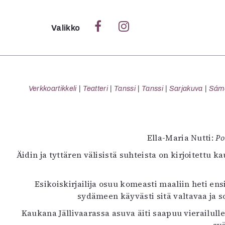
Sulje
Valikko
Ka
Verk
Verkkoartikkeli
Teatteri
Tanssi
Tanssi
Sarjakuva
Sámeg
S
Ella-Maria Nutti:
Po
S
Äidin ja tyttären välisistä suhteista on kirjoitettu 
Pä
Pap
Esikoiskirjailija osuu komeasti maaliin heti ens
sydämeen käyvästi sitä valtavaa ja sot
Kaukana Jällivaarassa asuva äiti saapuu vierailul