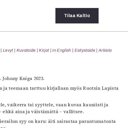
Tilaa
Kaltio
a
Levyt
Kuvataide
Kirjat
In English
Esitystaide
Arkisto
rot
ssä
s
dot
s. Johnny Kniga 2023.
y
een ja teemaan tarttuu kirjallaan myös Ruotsin Lapista
le, vaikerra tai syyttele, vaan kuvaa kauniisti ja
– ehkä aina ja väistämättä – vallitsee.
erailun syy on karu: äiti sairastaa parantumatonta