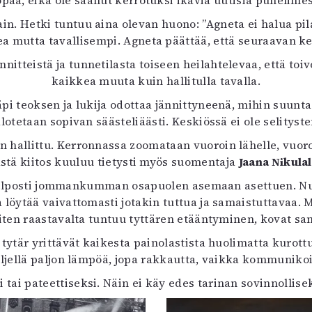
pää, eikä ole saanut kerrotuksi ikäviä uutisia puhelime
uvataide
n. Hetki tuntuu aina olevan huono: ”Agneta ei halua pil
Kirjat
pea mutta tavallisempi. Agneta päättää, että seuraavan ker
n English
sitystaide
itteistä ja tunnetilasta toiseen heilahtelevaa, että toivo
Arkisto
kaikkea muuta kuin hallitulla tavalla.
pi teoksen ja lukija odottaa jännittyneenä, mihin suunta
valotetaan sopivan säästeliäästi. Keskiössä ei ole selitys
hallittu. Kerronnassa zoomataan vuoroin lähelle, vuoroin
stä kiitos kuuluu tietysti myös suomentaja
Jaana Nikulal
ee helposti jommankumman osapuolen asemaan asettuen. 
ta löytää vaivattomasti jotakin tuttua ja samaistuttavaa.
 Miten raastavalta tuntuu tyttären etääntyminen, kovat san
 tytär yrittävät kaikesta painolastista huolimatta kurot
äljellä paljon lämpöä, jopa rakkautta, vaikka kommunikoi
 tai pateettiseksi. Näin ei käy edes tarinan sovinnollise