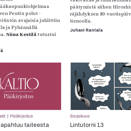
pääkaupunkiohjelmaa
päätymistä siihen Hirosh
een Pentin polut -
räjähdyksen 80-vuotispäi
itistön avajaisia juhlittiin
tienoolla.
lla ja Pyhännällä
Juhani Rantala
sa.
Niina Kestilä
tutustui
lä
Sarjakuva
stä
Pääkirjoitus
Lintutorni 13
apahtuu taiteesta