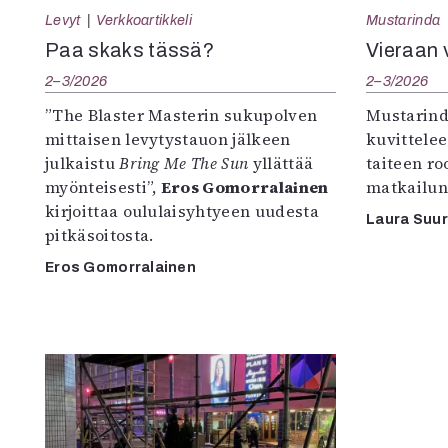
Levyt
Verkkoartikkeli
Mustarinda
Paa skaks tässä?
Vieraan 
2–3/2026
2–3/2026
”The Blaster Masterin sukupolven
Mustarind
mittaisen levytystauon jälkeen
kuvittele
julkaistu
Bring Me The Sun
yllättää
taiteen r
myönteisesti”,
Eros Gomorralainen
matkailun
kirjoittaa oululaisyhtyeen uudesta
Laura Suu
pitkäsoitosta.
Eros Gomorralainen