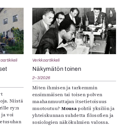
oartikkeli
Verkkoartikkeli
set
Näkymätön toinen
2–3/2026
Miten ihmisen ja tarkemmin
yt
ensimmäisen tai toisen polven
oja. Niistä
maahanmuuttajan itsetietoisuus
ille ry:n
muotoutuu?
Mousa
pohtii yksilön ja
ja voi
yhteiskunnan suhdetta filosofien ja
petusuhan
sosiologien näkökulmien valossa.