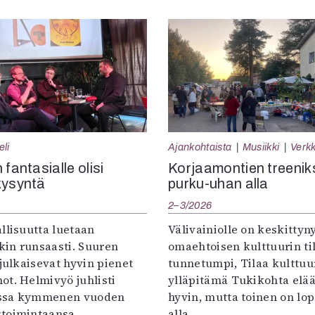
eli
Ajankohtaista
Musiikki
Verkk
 fantasialle olisi
Korjaamontien treenik
kysyntä
purku-uhan alla
2–3/2026
llisuutta luetaan
Välivainiolle on keskittyn
in runsaasti. Suuren
omaehtoisen kulttuurin til
 julkaisevat hyvin pienet
tunnetumpi, Tilaa kulttuur
ot. Helmivyö juhlisti
ylläpitämä Tukikohta elää 
ssa kymmenen vuoden
hyvin, mutta toinen on lo
toimintaansa.
alla.