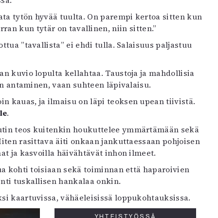
ssa.
ata tytön hyvää tuulta. On parempi kertoa sitten kun
ran kun tytär on tavallinen, niin sitten.”
ttua ”tavallista” ei ehdi tulla. Salaisuus paljastuu
an kuvio lopulta kellahtaa. Taustoja ja mahdollisia
ten antaminen, vaan suhteen läpivalaisu.
 kauas, ja ilmaisu on läpi teoksen upean tiivistä.
le
.
Nutin teos kuitenkin houkuttelee ymmärtämään sekä
 Miten rasittava äiti onkaan jankuttaessaan pohjoisen
at ja kasvoilla häivähtävät inhon ilmeet.
tua kohti toisiaan sekä toiminnan että haparoivien
nti tuskallisen hankalaa onkin.
ksi kaartuvissa, vähäeleisissä loppukohtauksissa.
YHTEISTYÖSSÄ