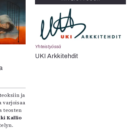
Yhteistyössä
UKI Arkkitehdit
a
teoksiin ja
 varjoisaa
a teosten
ki Kallio
elyn.