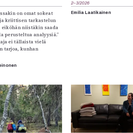
2–3/2026
:ssakin on omat sokeat
Emilia Laatikainen
ja kriittisen tarkastelun
a eiköhän niistäkin saada
la perusteltua analyysiä.”
ja ei tällaista vielä
n tarjoa, kunhan
einonen