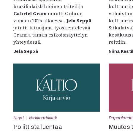
brasilialaislähtöinen taiteilija
kulttuuri
Gabriel Gram
muutti Ouluun
valmistun
vuoden 2025 alkaessa.
Jela Seppä
kulttuurire
jututti tatuoijana työskentelevää
Siikalatva
Gramia tämän esikoisnäyttelyn
kesäkuus
yhteydessä.
reittiin.
Jela Seppä
Niina Kesti
Kirjat
Verkkoartikkeli
Paperilehde
Poliittista luentaa
Muutos t