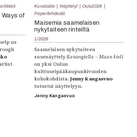
rtikkeli
Kuvataide
Näyttelyt
Oulu2026
Paperilehdestä
e Ways of
Maisemia saamelaisen
nykytaiteen rinteiltä
1/2026
help us
hrough
Saamelaisen nykytaiteen
nko
suurnäyttely
Eanangiella – Maan kieli
rtist
on yksi Oulun
kulttuuripääkaupunkivuoden
kohokohdista.
Jenny Kangasvuo
tutustui näyttelyyn.
Jenny Kangasvuo