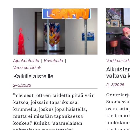
Ajankohtaista
Kuvataide
Verkkoartikk
Verkkoartikkeli
Aikuisten
valtava 
Kaikille aisteille
2–3/2026
2–3/2026
Genrekirja
”Yleisesti ottaen taidetta pitää vain
Suomessak
katsoa, joissain tapauksissa
osan siitä
kuunnella, joskus jopa haistella,
kustantam
mutta ei missään tapauksessa
toukokuu
koskea.” Kuinka ”saamelaisen
kustannus