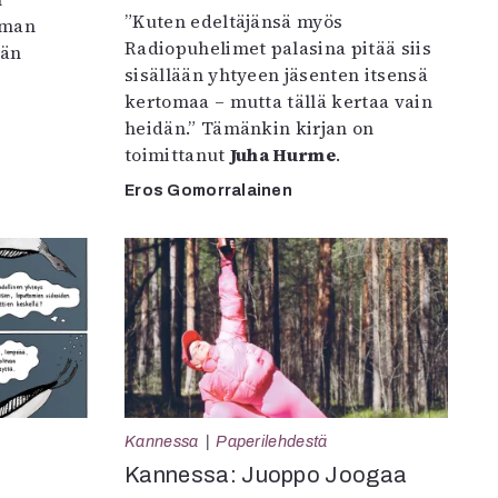
”Kuten edeltäjänsä myös
iman
Radiopuhelimet palasina pitää siis
vän
sisällään yhtyeen jäsenten itsensä
kertomaa – mutta tällä kertaa vain
heidän.” Tämänkin kirjan on
toimittanut
Juha Hurme
.
Eros Gomorralainen
Kannessa
Paperilehdestä
Kannessa: Juoppo Joogaa