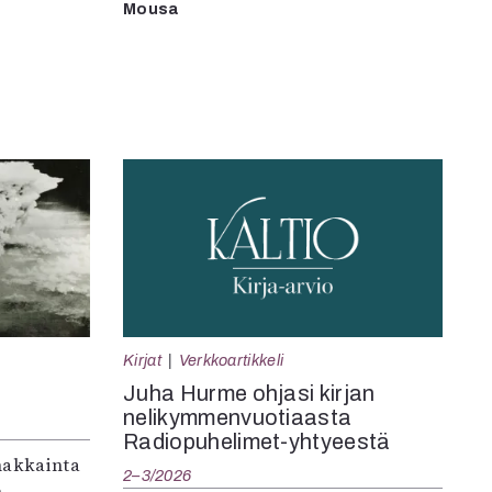
Mousa
Kirjat
Verkkoartikkeli
Juha Hurme ohjasi kirjan
nelikymmenvuotiaasta
Radiopuhelimet-yhtyeestä
makkainta
2–3/2026
n