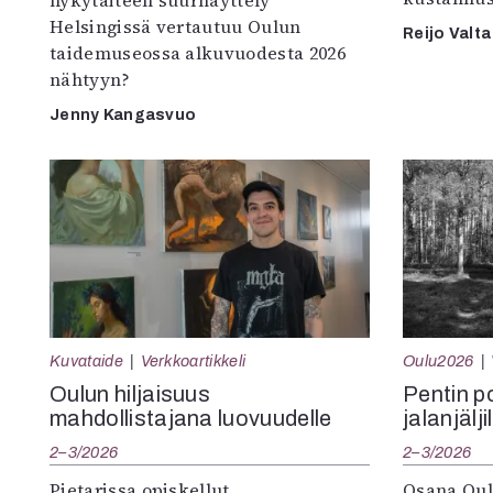
nykytaiteen suurnäyttely”
Helsingissä vertautuu Oulun
Reijo Valta
taidemuseossa alkuvuodesta 2026
nähtyyn?
Jenny Kangasvuo
Kuvataide
Verkkoartikkeli
Oulu2026
Oulun hiljaisuus
Pentin pol
mahdollistajana luovuudelle
jalanjälji
2–3/2026
2–3/2026
Pietarissa opiskellut
Osana Oul