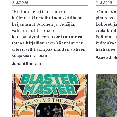
2–3/2026
2–3/2026
”Historia osoittaa, kuinka
”Oulu2026
kulloinenkin poliittinen säätila on
pisteensä 
heijastunut Suomen ja Venäjän
kohteet, j
välisiin kulttuuriseen
vielä kuul
kanssakäymiseen.
Tomi Huttunen
Päätoimitta
toteaa kirjallisuuden kääntäminen
kuitenkaa
olleen vilkkaampaa maiden välisen
harhailee.
suojasään vuosina.”
Paavo J. H
Juhani Rantala