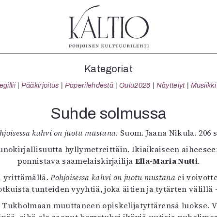
tegoriat
Lehdet
Info
Kategoriat
koartikkeli
4/2026
Tilaus j
illii
Pääkirjoitus
Paperilehdestä
Oulu2026
Näyttelyt
Musiikki
Teatteri
2–3/2026
irtonume
Tanssi
1/2026
Yhteistyö
Suhde solmussa
Tanssi
6/2025
Toimitu
arjakuva
5/2025 saame
Mediatie
hjoisessa kahvi on juotu mustana
. Suom. Jaana Nikula. 206 
ámegillii
5/2025
Kaltio r
kaunokirjallisuutta hyllymetreittäin. Ikiaikaiseen aihees
äkirjoitus
Lehtiarkisto
ponnistava saamelaiskirjailija
Ella-Maria Nutti
.
erilehdestä
i yrittämällä.
Oulu2026
Pohjoisessa kahvi on juotu mustana
ei voivotte
kuista tunteiden vyyhtiä, joka äitien ja tytärten välillä 
Näyttelyt
Musiikki
le Tukholmaan muuttaneen opiskelijatyttärensä luokse. Vi
Levyt