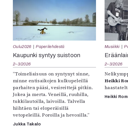
Oulu2026
Paperilehdestä
Musiikki
P
Kaupunki syntyy suistoon
Eräänlai
2–3/2026
2–3/2026
”Toimeliaisuus on syntynyt sinne,
Nelikympp
minne entisaikojen kulkupeleillä
Heikki R
parhaiten pääsi, vesireittejä pitkin.
haastatel
Jokea ja merta. Veneillä, ruuhilla,
Heikki Ro
tukkilautoilla, laivoilla. Talvella
hiihtäen tai eloperäisillä
vetopeleillä. Poroilla ja hevosilla.”
Jukka Takalo