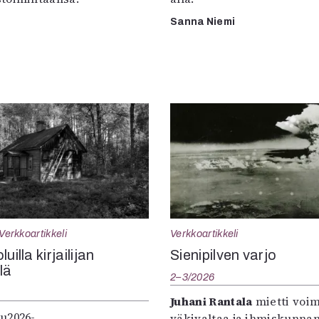
Sanna Niemi
Verkkoartikkeli
Verkkoartikkeli
uilla kirjailijan
Sienipilven varjo
llä
2–3/2026
Juhani Rantala
mietti voi
u2026-
väkivaltaa ja ihmiskunna