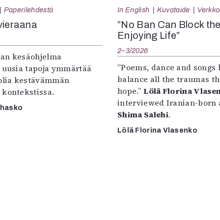
Paperilehdestä
In English
Kuvataide
Verkkoa
vieraana
”No Ban Can Block th
Enjoying Life”
2–3/2026
an kesäohjelma
”Poems, dance and songs 
e uusia tapoja ymmärtää
balance all the traumas t
oolia kestävämmän
hope.”
Lölä Florina Vlase
 kontekstissa.
interviewed Iranian-born a
rhasko
Shima Salehi
.
Lölä Florina Vlasenko