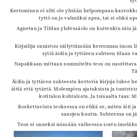
syö
K
Kertominen ei silti ole yhtään helpompaan kasvokkai
tyttö on jo valmiiksi apea, tai ei ehkä a
I
E
Agnetan ja Tildan yhdessäolo on kuitenkin niin jänn
Kirjailija onnistuu säilyttämään kerronnan imun lä
syitä äidin ja tyttären suhteen tilaan 
Napakkaan mittaan sommiteltu teos on nautittavan 
Tä
Äidin ja tyttären suhteesta kertovia kirjoja luk
äitiä että tytärtä. Molempien ajatuksista ja tunteis
kotitalon kohtalosta. Ja toisaalta taas:
Koskettavinta teoksessa on ehkä se, miten äiti ja
sanojen kautta. Suhteessa on j
Teos ei onneksi missään vaiheessa sorru imeläksi