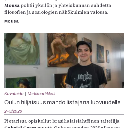
Mousa
pohtii yksilön ja yhteiskunnan suhdetta
filosofien ja sosiologien näkökulmien valossa.
Mousa
Kuvataide
Verkkoartikkeli
Oulun hiljaisuus mahdollistajana luovuudelle
2–3/2026
Pietarissa opiskellut brasilialaislähtöinen taiteilija
Gabriel Gram
muutti Ouluun vuoden 2025 alkaessa.