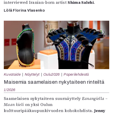
interviewed Iranian-born artist
Shima Salehi
.
Lölä Florina Vlasenko
Kuvataide
Näyttelyt
Oulu2026
Paperilehdestä
Maisemia saamelaisen nykytaiteen rinteiltä
1/2026
Saamelaisen nykytaiteen suurnäyttely
Eanangiella –
Maan kieli
on yksi Oulun
kulttuuripääkaupunkivuoden kohokohdista.
Jenny