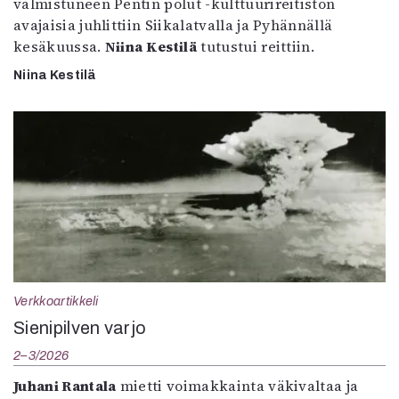
valmistuneen Pentin polut -kulttuurireitistön
avajaisia juhlittiin Siikalatvalla ja Pyhännällä
kesäkuussa.
Niina Kestilä
tutustui reittiin.
Niina Kestilä
Verkkoartikkeli
Sienipilven varjo
2–3/2026
Juhani Rantala
mietti voimakkainta väkivaltaa ja