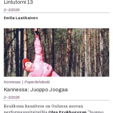
Lintutorni 13
2–3/2026
Emilia Laatikainen
Kannessa
Paperilehdestä
Kannessa: Juoppo Joogaa
2–3/2026
Kesäkuun kansiteos on Oulussa asuvan
performanssitaiteilija
Olga Prokhorovan
”Juoppo