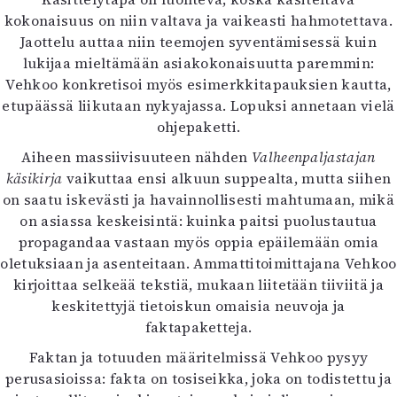
Mediatiedot
kokonaisuus on niin valtava ja vaikeasti hahmotettava.
Kaltio ry
Jaottelu auttaa niin teemojen syventämisessä kuin
lukijaa mieltämään asiakokonaisuutta paremmin:
Vehkoo konkretisoi myös esimerkkitapauksien kautta,
etupäässä liikutaan nykyajassa. Lopuksi annetaan vielä
ohjepaketti.
Aiheen massiivisuuteen nähden
Valheenpaljastajan
käsikirja
vaikuttaa ensi alkuun suppealta, mutta siihen
on saatu iskevästi ja havainnollisesti mahtumaan, mikä
on asiassa keskeisintä: kuinka paitsi puolustautua
propagandaa vastaan myös oppia epäilemään omia
oletuksiaan ja asenteitaan. Ammattitoimittajana Vehkoo
kirjoittaa selkeää tekstiä, mukaan liitetään tiiviitä ja
keskitettyjä tietoiskun omaisia neuvoja ja
faktapaketteja.
Faktan ja totuuden määritelmissä Vehkoo pysyy
perusasioissa: fakta on tosiseikka, joka on todistettu ja