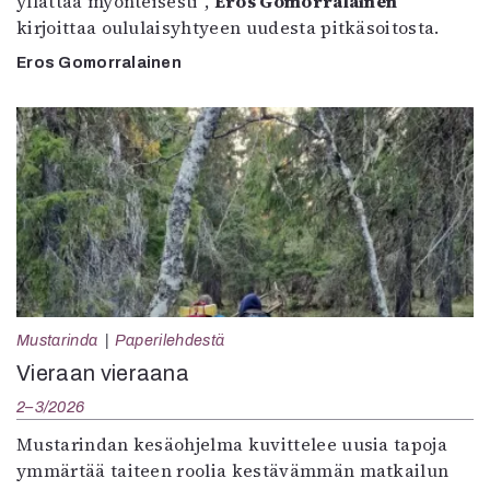
yllättää myönteisesti”,
Eros Gomorralainen
kirjoittaa oululaisyhtyeen uudesta pitkäsoitosta.
Eros Gomorralainen
Mustarinda
Paperilehdestä
Vieraan vieraana
2–3/2026
Mustarindan kesäohjelma kuvittelee uusia tapoja
ymmärtää taiteen roolia kestävämmän matkailun