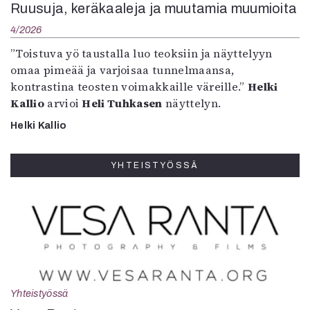
Ruusuja, keräkaaleja ja muutamia muumioita
4/2026
”Toistuva yö taustalla luo teoksiin ja näyttelyyn
omaa pimeää ja varjoisaa tunnelmaansa,
kontrastina teosten voimakkaille väreille.”
Helki
Kallio
arvioi
Heli Tuhkasen
näyttelyn.
Helki Kallio
YHTEISTYÖSSÄ
Yhteistyössä