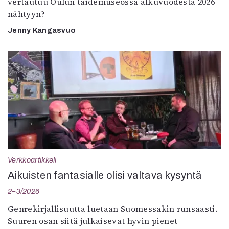
vertautuu Oulun taidemuseossa alkuvuodesta 2026
nähtyyn?
Jenny Kangasvuo
Verkkoartikkeli
Aikuisten fantasialle olisi valtava kysyntä
2–3/2026
Genrekirjallisuutta luetaan Suomessakin runsaasti.
Suuren osan siitä julkaisevat hyvin pienet