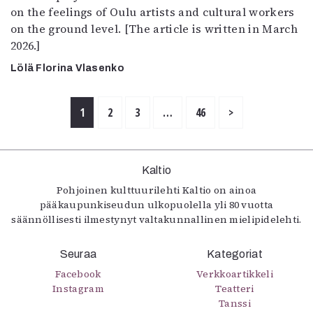
on the feelings of Oulu artists and cultural workers
on the ground level. [The article is written in March
2026.]
Lölä Florina Vlasenko
1
2
3
…
46
>
Kaltio
Pohjoinen kulttuurilehti Kaltio on ainoa
pääkaupunkiseudun ulkopuolella yli 80 vuotta
säännöllisesti ilmestynyt valtakunnallinen mielipidelehti.
Seuraa
Kategoriat
Facebook
Verkkoartikkeli
Instagram
Teatteri
Tanssi