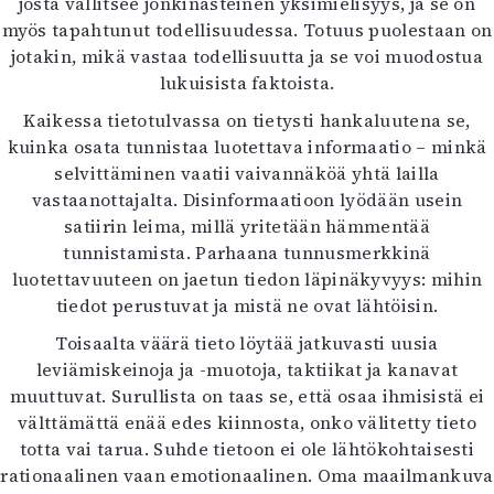
josta vallitsee jonkinasteinen yksimielisyys, ja se on
myös tapahtunut todellisuudessa. Totuus puolestaan on
jotakin, mikä vastaa todellisuutta ja se voi muodostua
lukuisista faktoista.
Kaikessa tietotulvassa on tietysti hankaluutena se,
kuinka osata tunnistaa luotettava informaatio – minkä
selvittäminen vaatii vaivannäköä yhtä lailla
vastaanottajalta. Disinformaatioon lyödään usein
satiirin leima, millä yritetään hämmentää
tunnistamista. Parhaana tunnusmerkkinä
luotettavuuteen on jaetun tiedon läpinäkyvyys: mihin
tiedot perustuvat ja mistä ne ovat lähtöisin.
Toisaalta väärä tieto löytää jatkuvasti uusia
leviämiskeinoja ja -muotoja, taktiikat ja kanavat
muuttuvat. Surullista on taas se, että osaa ihmisistä ei
välttämättä enää edes kiinnosta, onko välitetty tieto
totta vai tarua. Suhde tietoon ei ole lähtökohtaisesti
rationaalinen vaan emotionaalinen. Oma maailmankuva