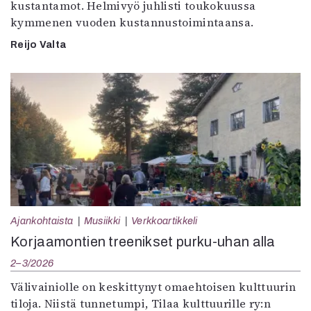
kustantamot. Helmivyö juhlisti toukokuussa
kymmenen vuoden kustannustoimintaansa.
Reijo Valta
Ajankohtaista
Musiikki
Verkkoartikkeli
Korjaamontien treenikset purku-uhan alla
2–3/2026
Välivainiolle on keskittynyt omaehtoisen kulttuurin
tiloja. Niistä tunnetumpi, Tilaa kulttuurille ry:n