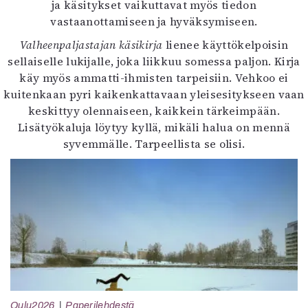
ja käsitykset vaikuttavat myös tiedon
vastaanottamiseen ja hyväksymiseen.
Valheenpaljastajan käsikirja
lienee käyttökelpoisin
sellaiselle lukijalle, joka liikkuu somessa paljon. Kirja
käy myös ammatti-ihmisten tarpeisiin. Vehkoo ei
kuitenkaan pyri kaikenkattavaan yleisesitykseen vaan
keskittyy olennaiseen, kaikkein tärkeimpään.
Lisätyökaluja löytyy kyllä, mikäli halua on mennä
syvemmälle. Tarpeellista se olisi.
Oulu2026
Paperilehdestä