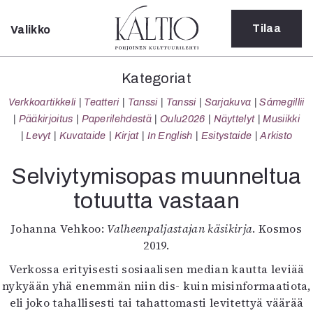
Tilaa
Valikko
Sulje
Kategoriat
Kategoriat
Verkkoartikkeli
Verkkoartikkeli
Teatteri
Tanssi
Tanssi
Sarjakuva
Sámegillii
Teatteri
Pääkirjoitus
Paperilehdestä
Oulu2026
Näyttelyt
Musiikki
Tanssi
Levyt
Kuvataide
Kirjat
In English
Esitystaide
Arkisto
Tanssi
Sarjakuva
Selviytymisopas muunneltua
Sámegillii
totuutta vastaan
Pääkirjoitus
Paperilehdestä
Johanna Vehkoo:
Valheenpaljastajan käsikirja
. Kosmos
Oulu2026
2019.
Näyttelyt
Musiikki
Verkossa erityisesti sosiaalisen median kautta leviää
Levyt
nykyään yhä enemmän niin dis- kuin misinformaatiota,
Kuvataide
eli joko tahallisesti tai tahattomasti levitettyä väärää