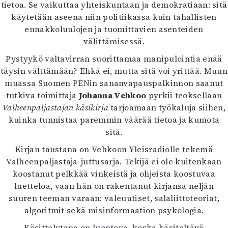
Kirjat
tietoa. Se vaikuttaa yhteiskuntaan ja demokratiaan: sitä
In English
käytetään aseena niin politiikassa kuin tahallisten
Esitystaide
ennakkoluulojen ja tuomittavien asenteiden
Arkisto
välittämisessä.
Pystyykö valtavirran suorittamaa manipulointia enää
Lehdet
täysin välttämään? Ehkä ei, mutta sitä voi yrittää. Muun
muassa Suomen PENin sananvapauspalkinnon saanut
4/2026
tutkiva toimittaja
Johanna Vehkoo
pyrkii teoksellaan
2–3/2026
Valheenpaljastajan käsikirja
tarjoamaan työkaluja siihen,
1/2026
kuinka tunnistaa paremmin väärää tietoa ja kumota
6/2025
sitä.
5/2025 saame
5/2025
Kirjan taustana on Vehkoon Yleisradiolle tekemä
Lehtiarkisto
Valheenpaljastaja-juttusarja. Tekijä ei ole kuitenkaan
koostanut pelkkää vinkeistä ja ohjeista koostuvaa
Info
luetteloa, vaan hän on rakentanut kirjansa neljän
suuren teeman varaan: valeuutiset, salaliittoteoriat,
Tilaus ja irtonumerot
algoritmit sekä misinformaation psykologia.
Yhteistyössä
Toimitus
Käsittelytapa on luonteva, koska käsiteltävä