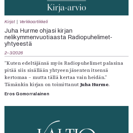
Kirjat
Verkkoartikkeli
Juha Hurme ohjasi kirjan
nelikymmenvuotiaasta Radiopuhelimet-
yhtyeestä
2–3/2026
”Kuten edeltäjänsä myös Radiopuhelimet palasina
pitää siis sisällään yhtyeen jäsenten itsensä
kertomaa – mutta tällä kertaa vain heidän.”
Tämänkin kirjan on toimittanut
Juha Hurme
.
Eros Gomorralainen