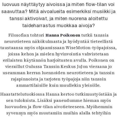
Kirjat
luovuus näyttäytyy aivoissa ja miten flow-tilan voi
In English
saavuttaa? Mitä aivoalueita esimerkiksi musiikki ja
Esitystaide
tanssi aktivoivat, ja miten nuorena aloitettu
Arkisto
taideharrastus muokkaa aivoja?
Lehdet
Filosofian tohtori
Hanna Poikonen
tutkii tanssia
neurotieteen näkökulmasta ja hyödyntää tieteellistä
4/2026
taustaansa myös ohjaamissaan WiseMotion-työpajoissa,
2–3/2026
joissa kehon ja mielen hyvinvointia vahvistetaan
1/2026
erilaisten käytännön harjoitusten avulla. Poikonen on
6/2025
vieraillut Oulussa Tanssin Keskus JoJon vieraana jo
5/2025 saame
useamman kerran luennoiden neurotieteen ja tanssin
5/2025
rajapinnoista ja tarjoten työpajoja niin tanssin
Lehtiarkisto
ammattilaisille kuin muullekin yleisölle.
Haastattelutuokiossa Hanna kertoo tutkimustyöstään ja
Info
sen tuloksista. Lisäksi paneudumme hieman myös
Tilaus ja irtonumerot
luovuuden ja flow-tilan aivotieteeseen. Myöhemmin
Yhteistyössä
syvennyn myös muutamiin muihin alalla tehtyihin
Toimitus