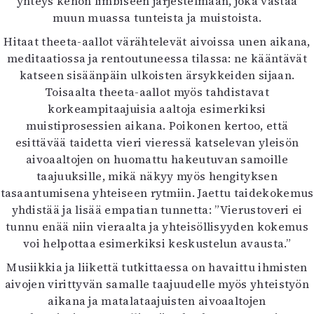
yhteys kehon limbiseen järjestelmään, joka vastaa
muun muassa tunteista ja muistoista.
Hitaat theeta-aallot värähtelevät aivoissa unen aikana,
meditaatiossa ja rentoutuneessa tilassa: ne kääntävät
katseen sisäänpäin ulkoisten ärsykkeiden sijaan.
Toisaalta theeta-aallot myös tahdistavat
korkeampitaajuisia aaltoja esimerkiksi
muistiprosessien aikana. Poikonen kertoo, että
esittävää taidetta vieri vieressä katselevan yleisön
aivoaaltojen on huomattu hakeutuvan samoille
taajuuksille, mikä näkyy myös hengityksen
tasaantumisena yhteiseen rytmiin. Jaettu taidekokemus
yhdistää ja lisää empatian tunnetta: ”Vierustoveri ei
tunnu enää niin vieraalta ja yhteisöllisyyden kokemus
voi helpottaa esimerkiksi keskustelun avausta.”
Musiikkia ja liikettä tutkittaessa on havaittu ihmisten
aivojen virittyvän samalle taajuudelle myös yhteistyön
aikana ja matalataajuisten aivoaaltojen