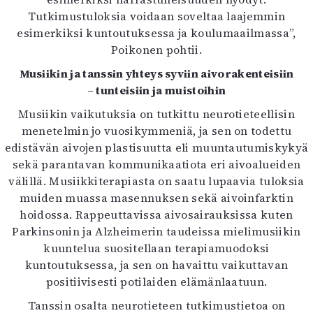
Tutkimustuloksia voidaan soveltaa laajemmin
esimerkiksi kuntoutuksessa ja koulumaailmassa”,
Poikonen pohtii.
Musiikin ja tanssin yhteys syviin aivorakenteisiin
– tunteisiin ja muistoihin
Musiikin vaikutuksia on tutkittu neurotieteellisin
menetelmin jo vuosikymmeniä, ja sen on todettu
edistävän aivojen plastisuutta eli muuntautumiskykyä
sekä parantavan kommunikaatiota eri aivoalueiden
välillä. Musiikkiterapiasta on saatu lupaavia tuloksia
muiden muassa masennuksen sekä aivoinfarktin
hoidossa. Rappeuttavissa aivosairauksissa kuten
Parkinsonin ja Alzheimerin taudeissa mielimusiikin
kuuntelua suositellaan terapiamuodoksi
kuntoutuksessa, ja sen on havaittu vaikuttavan
positiivisesti potilaiden elämänlaatuun.
Tanssin osalta neurotieteen tutkimustietoa on