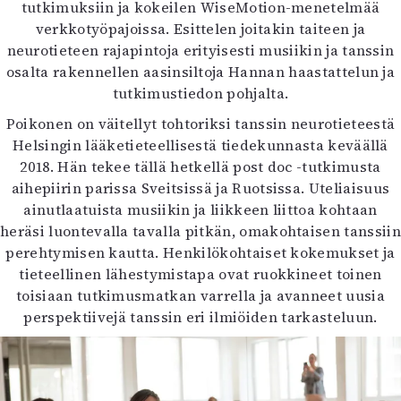
tutkimuksiin ja kokeilen WiseMotion-menetelmää
Mediatiedot
verkkotyöpajoissa. Esittelen joitakin taiteen ja
Kaltio ry
neurotieteen rajapintoja erityisesti musiikin ja tanssin
osalta rakennellen aasinsiltoja Hannan haastattelun ja
tutkimustiedon pohjalta.
Poikonen on väitellyt tohtoriksi tanssin neurotieteestä
Helsingin lääketieteellisestä tiedekunnasta keväällä
2018. Hän tekee tällä hetkellä post doc -tutkimusta
aihepiirin parissa Sveitsissä ja Ruotsissa. Uteliaisuus
ainutlaatuista musiikin ja liikkeen liittoa kohtaan
heräsi luontevalla tavalla pitkän, omakohtaisen tanssiin
perehtymisen kautta. Henkilökohtaiset kokemukset ja
tieteellinen lähestymistapa ovat ruokkineet toinen
toisiaan tutkimusmatkan varrella ja avanneet uusia
perspektiivejä tanssin eri ilmiöiden tarkasteluun.