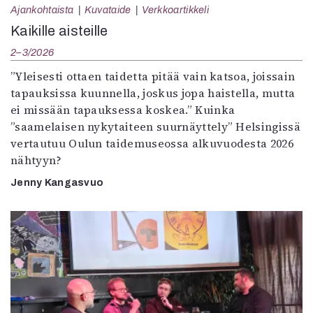
Ajankohtaista
Kuvataide
Verkkoartikkeli
Kaikille aisteille
2–3/2026
”Yleisesti ottaen taidetta pitää vain katsoa, joissain
tapauksissa kuunnella, joskus jopa haistella, mutta
ei missään tapauksessa koskea.” Kuinka
”saamelaisen nykytaiteen suurnäyttely” Helsingissä
vertautuu Oulun taidemuseossa alkuvuodesta 2026
nähtyyn?
Jenny Kangasvuo