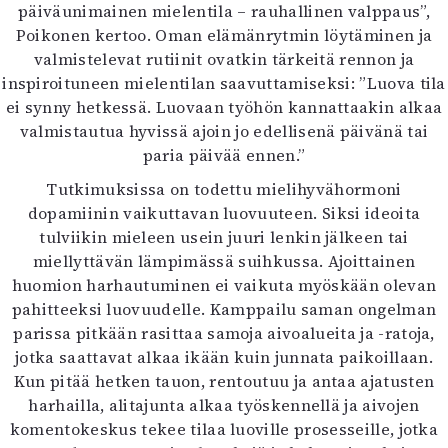
päiväunimainen mielentila – rauhallinen valppaus”,
Poikonen kertoo. Oman elämänrytmin löytäminen ja
valmistelevat rutiinit ovatkin tärkeitä rennon ja
inspiroituneen mielentilan saavuttamiseksi: ”Luova tila
ei synny hetkessä. Luovaan työhön kannattaakin alkaa
valmistautua hyvissä ajoin jo edellisenä päivänä tai
paria päivää ennen.”
Tutkimuksissa on todettu mielihyvähormoni
dopamiinin vaikuttavan luovuuteen. Siksi ideoita
tulviikin mieleen usein juuri lenkin jälkeen tai
miellyttävän lämpimässä suihkussa. Ajoittainen
huomion harhautuminen ei vaikuta myöskään olevan
pahitteeksi luovuudelle. Kamppailu saman ongelman
parissa pitkään rasittaa samoja aivoalueita ja -ratoja,
jotka saattavat alkaa ikään kuin junnata paikoillaan.
Kun pitää hetken tauon, rentoutuu ja antaa ajatusten
harhailla, alitajunta alkaa työskennellä ja aivojen
komentokeskus tekee tilaa luoville prosesseille, jotka