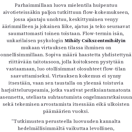
Parhaimmillaan luova mielentila huipentuu
aivotieteissäkin paljon tutkittuun flow-kokemukseen,
jossa ajantaju unohtuu, keskittyminen venyy
äärimmilleen ja jokainen liike, ajatus ja teko seuraavat
saumattomasti toinen toistaan. Flow-termin isän,
unkarilaisen psykologin
Mihály Csíkszentmihályin
mukaan virtauksen tilassa ihminen on
onnellisimmillaan. Sopiva määrä haastetta yhdistettynä
riittävään taitotasoon, jolla koitokseen pystytään
vastaamaan, luo otollisimmat olosuhteet flow-tilan
saavuttamiseksi. Virtauksen kokemus ei synny
itsestään, vaan sen taustalla on yleensä toistuvia
harjoittelurupeamia, jotka vaativat periksiantamatonta
asennetta, uteliasta suhtautumista ongelmanratkaisuun
sekä tekemisen arvostamista itsessään eikä ulkoisten
päämäärien vuoksi.
”Tutkimusten perusteella luovuuden kannalta
hedelmällisimmältä vaikuttaa levollinen,