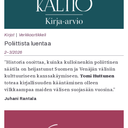
Kirjat
Verkkoartikkeli
Poliittista luentaa
2–3/2026
”Historia osoittaa, kuinka kulloinenkin poliittinen
säätila on heijastunut Suomen ja Venäjän välisiin
kulttuuriseen kanssakäymiseen.
Tomi Huttunen
toteaa kirjallisuuden kääntäminen olleen
vilkkaampaa maiden välisen suojasään vuosina.”
Juhani Rantala