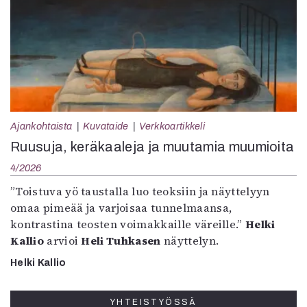
Ajankohtaista
Kuvataide
Verkkoartikkeli
Ruusuja, keräkaaleja ja muutamia muumioita
4/2026
”Toistuva yö taustalla luo teoksiin ja näyttelyyn
omaa pimeää ja varjoisaa tunnelmaansa,
kontrastina teosten voimakkaille väreille.”
Helki
Kallio
arvioi
Heli Tuhkasen
näyttelyn.
Helki Kallio
YHTEISTYÖSSÄ