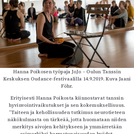
Hanna Poikosen työpaja JoJo – Oulun Tanssin
Keskuksen Oudance-festivaalilla 14.9.2019. Kuva Jaani
Föhr.
Erityisesti Hanna Poikosta kiinnostavat tanssin
hyvinvointivaikutukset ja sen kokemuksellisuus.
”Taiteen ja kehollisuuden tutkimus neurotieteen
näkökulmasta on tärkeää, jotta huomataan niiden
merkitys aivojen kehitykseen ja ymmärretään
esimerkiksi harrastuneisuuden hyödyt.