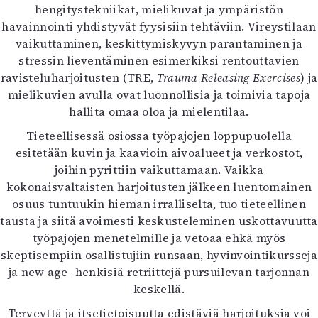
hengitystekniikat, mielikuvat ja ympäristön
havainnointi yhdistyvät fyysisiin tehtäviin. Vireystilaan
vaikuttaminen, keskittymiskyvyn parantaminen ja
stressin lieventäminen esimerkiksi rentouttavien
ravisteluharjoitusten (TRE,
Trauma Releasing Exercises
) ja
mielikuvien avulla ovat luonnollisia ja toimivia tapoja
hallita omaa oloa ja mielentilaa.
Tieteellisessä osiossa työpajojen loppupuolella
esitetään kuvin ja kaavioin aivoalueet ja verkostot,
joihin pyrittiin vaikuttamaan. Vaikka
kokonaisvaltaisten harjoitusten jälkeen luentomainen
osuus tuntuukin hieman irralliselta, tuo tieteellinen
tausta ja siitä avoimesti keskusteleminen uskottavuutta
työpajojen menetelmille ja vetoaa ehkä myös
skeptisempiin osallistujiin runsaan, hyvinvointikursseja
ja new age -henkisiä retriittejä pursuilevan tarjonnan
keskellä.
Terveyttä ja itsetietoisuutta edistäviä harjoituksia voi