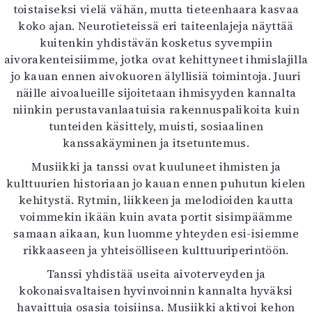
toistaiseksi vielä vähän, mutta tieteenhaara kasvaa
koko ajan. Neurotieteissä eri taiteenlajeja näyttää
kuitenkin yhdistävän kosketus syvempiin
aivorakenteisiimme, jotka ovat kehittyneet ihmislajilla
jo kauan ennen aivokuoren älyllisiä toimintoja. Juuri
näille aivoalueille sijoitetaan ihmisyyden kannalta
niinkin perustavanlaatuisia rakennuspalikoita kuin
tunteiden käsittely, muisti, sosiaalinen
kanssakäyminen ja itsetuntemus.
Musiikki ja tanssi ovat kuuluneet ihmisten ja
kulttuurien historiaan jo kauan ennen puhutun kielen
kehitystä. Rytmin, liikkeen ja melodioiden kautta
voimmekin ikään kuin avata portit sisimpäämme
samaan aikaan, kun luomme yhteyden esi-isiemme
rikkaaseen ja yhteisölliseen kulttuuriperintöön.
Tanssi yhdistää useita aivoterveyden ja
kokonaisvaltaisen hyvinvoinnin kannalta hyväksi
havaittuja osasia toisiinsa. Musiikki aktivoi kehon