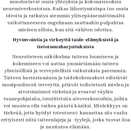
muodostavat uusia yhteyksiä ja kokonaisuuksia
neuroniverkostoissa. Raikas lähestymistapa tuo uusia
ideoita ja ratkaisu aiemmin ylitsepääsemättömältä
vaikuttaneeseen ongelmaan saattaakin pulpahtaa
mieleen silloin, kun sitä vähiten odottaa.
Hyvinvointia ja virkeyttä taide-elämyksistä ja
tietoisuusharjoituksista
Neurotieteen näkökulma taiteen luomiseen ja
kokemiseen voi auttaa ymmärtämään taiteen
yhteisöllisiä ja terveydellisiä vaikutuksia paremmin.
Taiteen harrastaminen ja taidekokemukset edistävät
monipuolisesti terveyttä, pitävät todistetusti mielen ja
aivotoiminnot virkeinä ja avaavat väylän
tunnepohjaisiin, intuitiivisiin aivoverkostoihin, joihin
voi muuten olla vaikea päästä käsiksi. Mielekkyys on
tärkeää, jotta hyödyt toteutuvat: kannattaa siis vaalia
erityisesti niitä taiteenlajeja ja -tyylejä, jotka tuovat iloa
ja nautintoa elämään.