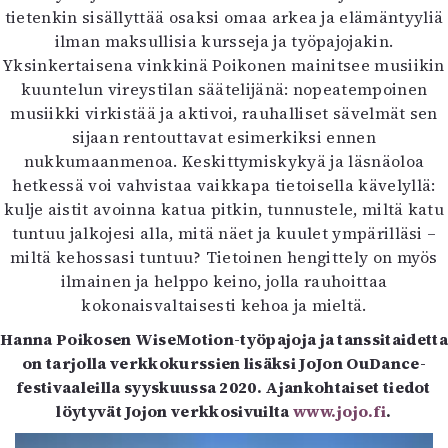
tietenkin sisällyttää osaksi omaa arkea ja elämäntyyliä
ilman maksullisia kursseja ja työpajojakin.
Yksinkertaisena vinkkinä Poikonen mainitsee musiikin
kuuntelun vireystilan säätelijänä: nopeatempoinen
musiikki virkistää ja aktivoi, rauhalliset sävelmät sen
sijaan rentouttavat esimerkiksi ennen
nukkumaanmenoa. Keskittymiskykyä ja läsnäoloa
hetkessä voi vahvistaa vaikkapa tietoisella kävelyllä:
kulje aistit avoinna katua pitkin, tunnustele, miltä katu
tuntuu jalkojesi alla, mitä näet ja kuulet ympärilläsi –
miltä kehossasi tuntuu? Tietoinen hengittely on myös
ilmainen ja helppo keino, jolla rauhoittaa
kokonaisvaltaisesti kehoa ja mieltä.
Hanna Poikosen WiseMotion-työpajoja ja tanssitaidetta
on tarjolla verkkokurssien lisäksi JoJon OuDance-
festivaaleilla syyskuussa 2020. Ajankohtaiset tiedot
löytyvät Jojon verkkosivuilta
www.jojo.fi
.