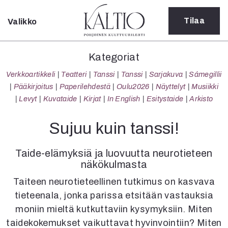
Tilaa
Valikko
Sulje
Kategoriat
Kategoriat
Verkkoartikkeli
Verkkoartikkeli
Teatteri
Tanssi
Tanssi
Sarjakuva
Sámegillii
Teatteri
Pääkirjoitus
Paperilehdestä
Oulu2026
Näyttelyt
Musiikki
Tanssi
Levyt
Kuvataide
Kirjat
In English
Esitystaide
Arkisto
Tanssi
Sarjakuva
Sujuu kuin tanssi!
Sámegillii
Pääkirjoitus
Taide-elämyksiä ja luovuutta neurotieteen
Paperilehdestä
näkökulmasta
Oulu2026
Taiteen neurotieteellinen tutkimus on kasvava
Näyttelyt
Musiikki
tieteenala, jonka parissa etsitään vastauksia
Levyt
moniin mieltä kutkuttaviin kysymyksiin. Miten
Kuvataide
taidekokemukset vaikuttavat hyvinvointiin? Miten