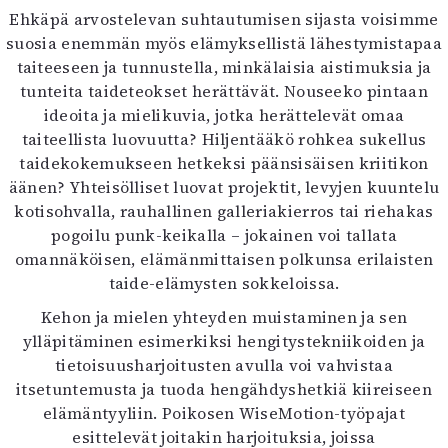
Ehkäpä arvostelevan suhtautumisen sijasta voisimme
suosia enemmän myös elämyksellistä lähestymistapaa
taiteeseen ja tunnustella, minkälaisia aistimuksia ja
tunteita taideteokset herättävät. Nouseeko pintaan
ideoita ja mielikuvia, jotka herättelevät omaa
taiteellista luovuutta? Hiljentääkö rohkea sukellus
taidekokemukseen hetkeksi päänsisäisen kriitikon
äänen? Yhteisölliset luovat projektit, levyjen kuuntelu
kotisohvalla, rauhallinen galleriakierros tai riehakas
pogoilu punk-keikalla – jokainen voi tallata
omannäköisen, elämänmittaisen polkunsa erilaisten
taide-elämysten sokkeloissa.
Kehon ja mielen yhteyden muistaminen ja sen
ylläpitäminen esimerkiksi hengitystekniikoiden ja
tietoisuusharjoitusten avulla voi vahvistaa
itsetuntemusta ja tuoda hengähdyshetkiä kiireiseen
elämäntyyliin. Poikosen WiseMotion-työpajat
esittelevät joitakin harjoituksia, joissa