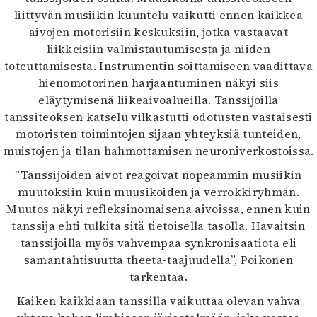
liittyvän musiikin kuuntelu vaikutti ennen kaikkea
aivojen motorisiin keskuksiin, jotka vastaavat
liikkeisiin valmistautumisesta ja niiden
toteuttamisesta. Instrumentin soittamiseen vaadittava
hienomotorinen harjaantuminen näkyi siis
eläytymisenä liikeaivoalueilla. Tanssijoilla
tanssiteoksen katselu vilkastutti odotusten vastaisesti
motoristen toimintojen sijaan yhteyksiä tunteiden,
muistojen ja tilan hahmottamisen neuroniverkostoissa.
”Tanssijoiden aivot reagoivat nopeammin musiikin
muutoksiin kuin muusikoiden ja verrokkiryhmän.
Muutos näkyi refleksinomaisena aivoissa, ennen kuin
tanssija ehti tulkita sitä tietoisella tasolla. Havaitsin
tanssijoilla myös vahvempaa synkronisaatiota eli
samantahtisuutta theeta-taajuudella”, Poikonen
tarkentaa.
Kaiken kaikkiaan tanssilla vaikuttaa olevan vahva