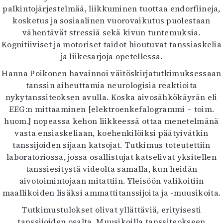
palkintojärjestelmää, liikkuminen tuottaa endorfiineja,
kosketus ja sosiaalinen vuorovaikutus puolestaan
vähentävät stressiä sekä kivun tuntemuksia.
Kognitiiviset ja motoriset taidot hioutuvat tanssiaskelia
ja liikesarjoja opetellessa.
Hanna Poikonen havainnoi väitöskirjatutkimuksessaan
tanssin aiheuttamia neurologisia reaktioita
nykytanssiteoksen avulla. Koska aivosähkökäyrän eli
EEG:n mittaaminen [elektroenkefalogrammi – toim.
huom.] nopeassa kehon liikkeessä ottaa menetelmänä
vasta ensiaskeliaan, koehenkilöiksi päätyivätkin
tanssijoiden sijaan katsojat. Tutkimus toteutettiin
laboratoriossa, jossa osallistujat katselivat yksitellen
tanssiesitystä videolta samalla, kun heidän
aivotoimintojaan mitattiin. Yleisöön valikoitiin
maallikoiden lisäksi ammattitanssijoita ja -muusikoita.
Tutkimustulokset olivat yllättäviä, erityisesti
tanssijoiden osalta. Muusikoilla tanssiteokseen