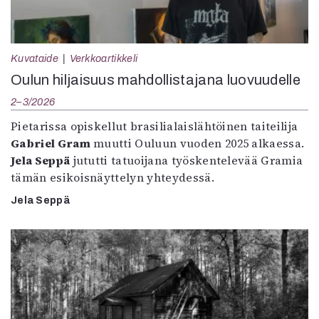
Kuvataide
Verkkoartikkeli
Oulun hiljaisuus mahdollistajana luovuudelle
2–3/2026
Pietarissa opiskellut brasilialaislähtöinen taiteilija
Gabriel Gram
muutti Ouluun vuoden 2025 alkaessa.
Jela Seppä
jututti tatuoijana työskentelevää Gramia
tämän esikoisnäyttelyn yhteydessä.
Jela Seppä