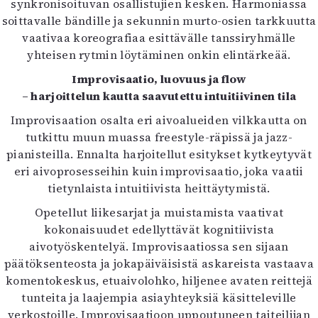
synkronisoituvan osallistujien kesken. Harmoniassa
soittavalle bändille ja sekunnin murto-osien tarkkuutta
vaativaa koreografiaa esittävälle tanssiryhmälle
yhteisen rytmin löytäminen onkin elintärkeää.
Improvisaatio, luovuus ja flow
– harjoittelun kautta saavutettu intuitiivinen tila
Improvisaation osalta eri aivoalueiden vilkkautta on
tutkittu muun muassa freestyle-räpissä ja jazz-
pianisteilla. Ennalta harjoitellut esitykset kytkeytyvät
eri aivoprosesseihin kuin improvisaatio, joka vaatii
tietynlaista intuitiivista heittäytymistä.
Opetellut liikesarjat ja muistamista vaativat
kokonaisuudet edellyttävät kognitiivista
aivotyöskentelyä. Improvisaatiossa sen sijaan
päätöksenteosta ja jokapäiväisistä askareista vastaava
komentokeskus, etuaivolohko, hiljenee avaten reittejä
tunteita ja laajempia asiayhteyksiä käsitteleville
verkostoille. Improvisaatioon uppoutuneen taiteilijan