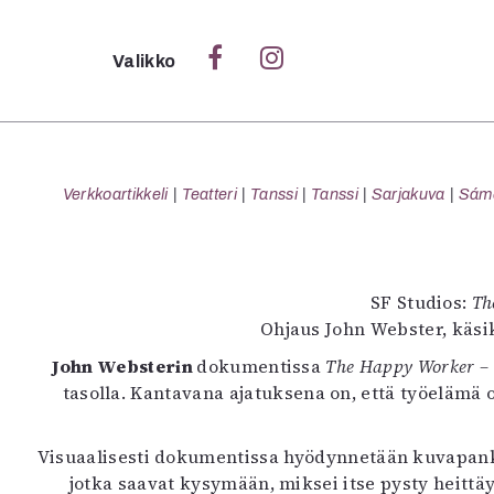
Sulje
Valikko
Ka
Verk
Verkkoartikkeli
Teatteri
Tanssi
Tanssi
Sarjakuva
Sámeg
S
SF Studios:
Th
S
Ohjaus John Webster, käsik
Pä
John Websterin
dokumentissa
The Happy Worker –
Pap
tasolla. Kantavana ajatuksena on, että työelämä on
Visuaalisesti dokumentissa hyödynnetään kuvapankk
jotka saavat kysymään, miksei itse pysty heitt