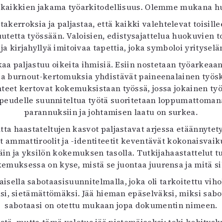
, kaikkien jakama työarkitodellisuus. Olemme mukana hul
uvataide
Kirjat
erroksia ja paljastaa, että kaikki valehtelevat toisillee
n English
tetta työssään. Valoisien, edistysajattelua huokuvien to
sitystaide
 ja kirjahyllyä imitoivaa tapettia, joka symboloi yritys
Arkisto
a paljastuu oikeita ihmisiä. Esiin nostetaan työarkeaan j
a burnout-kertomuksia yhdistävät paineenalainen työske
t kertovat kokemuksistaan työssä, jossa jokainen työnt
 nopeudelle suunniteltua työtä suoritetaan loppumattoma
parannuksiin ja johtamisen laatu on surkea.
 haastateltujen kasvot paljastavat arjessa etäännytetyt j
t ammattiroolit ja -identiteetit keventävät kokonaisv
äpäin ja yksilön kokemuksen tasolla. Tutkijahaastattelut
uksessa on kyse, mistä se juontaa juurensa ja mitä sil
lla sabotaasisuunnitelmalla, joka oli tarkoitettu viholl
, sietämättömäksi. Jää hieman epäselväksi, miksi sabota
sabotaasi on otettu mukaan jopa dokumentin nimeen.