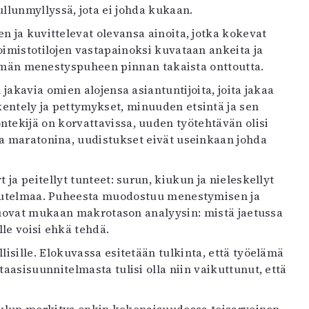
lunmyllyssä, jota ei johda kukaan.
n ja kuvittelevat olevansa ainoita, jotka kokevat
imistotilojen vastapainoksi kuvataan ankeita ja
elämän menestyspuheen pinnan takaista onttoutta.
akavia omien alojensa asiantuntijoita, joita jakaa
ntely ja pettymykset, minuuden etsintä ja sen
ekijä on korvattavissa, uuden työtehtävän olisi
na maratonina, uudistukset eivät useinkaan johda
a peitellyt tunteet: surun, kiukun ja nieleskellyt
aikutelmaa. Puheesta muodostuu menestymisen ja
 tuovat mukaan makrotason analyysin: mistä jaetussa
le voisi ehkä tehdä.
isille. Elokuvassa esitetään tulkinta, että työelämä
asisuunnitelmasta tulisi olla niin vaikuttunut, että