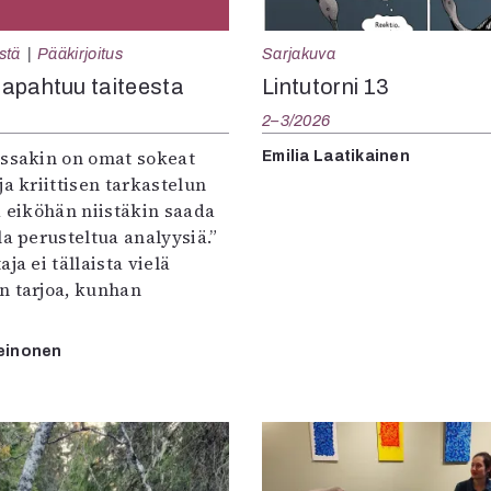
Sarjakuva
stä
Pääkirjoitus
Lintutorni 13
apahtuu taiteesta
2–3/2026
:ssakin on omat sokeat
Emilia Laatikainen
ja kriittisen tarkastelun
a eiköhän niistäkin saada
la perusteltua analyysiä.”
ja ei tällaista vielä
n tarjoa, kunhan
einonen