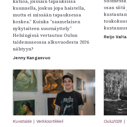
Suomessak
katsoa, joissain tapauksissa
osan siitä
kuunnella, joskus jopa haistella,
kustantam
mutta ei missään tapauksessa
toukokuu
koskea.” Kuinka ”saamelaisen
kustannus
nykytaiteen suurnäyttely”
Helsingissä vertautuu Oulun
Reijo Valta
taidemuseossa alkuvuodesta 2026
nähtyyn?
Jenny Kangasvuo
Kuvataide
Verkkoartikkeli
Oulu2026