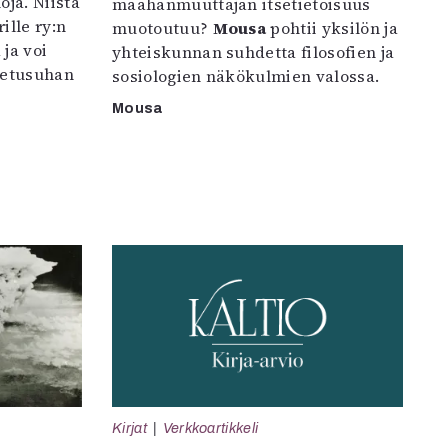
oja. Niistä
maahanmuuttajan itsetietoisuus
ille ry:n
muotoutuu?
Mousa
pohtii yksilön ja
ja voi
yhteiskunnan suhdetta filosofien ja
petusuhan
sosiologien näkökulmien valossa.
Mousa
Kirjat
Verkkoartikkeli