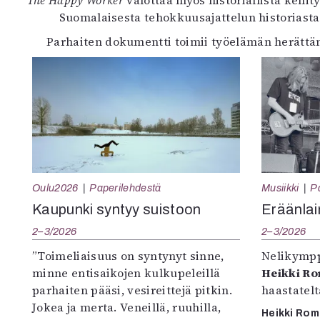
The Happy Worker
valottaa myös historiallista kehi
Suomalaisesta tehokkuusajattelun historiasta
Parhaiten dokumentti toimii työelämän herättämi
Oulu2026
Paperilehdestä
Musiikki
P
Kaupunki syntyy suistoon
Eräänlai
2–3/2026
2–3/2026
”Toimeliaisuus on syntynyt sinne,
Nelikympp
minne entisaikojen kulkupeleillä
Heikki R
parhaiten pääsi, vesireittejä pitkin.
haastatel
Jokea ja merta. Veneillä, ruuhilla,
Heikki Ro