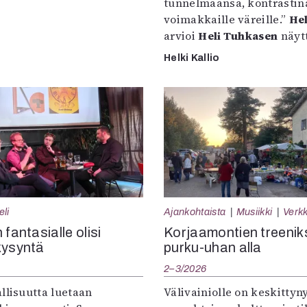
tunnelmaansa, kontrastin
voimakkaille väreille.”
Hel
arvioi
Heli Tuhkasen
näytt
Helki Kallio
eli
Ajankohtaista
Musiikki
Verkk
 fantasialle olisi
Korjaamontien treenik
kysyntä
purku-uhan alla
2–3/2026
llisuutta luetaan
Välivainiolle on keskittyn