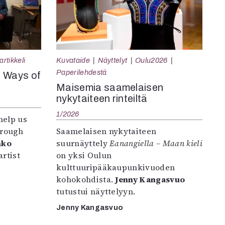
rtikkeli
Kuvataide
Näyttelyt
Oulu2026
Paperilehdestä
e Ways of
Maisemia saamelaisen
nykytaiteen rinteiltä
1/2026
help us
hrough
Saamelaisen nykytaiteen
nko
suurnäyttely
Eanangiella – Maan kieli
rtist
on yksi Oulun
kulttuuripääkaupunkivuoden
kohokohdista.
Jenny Kangasvuo
tutustui näyttelyyn.
Jenny Kangasvuo