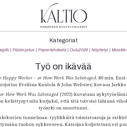
tegoriat
Lehdet
Info
Kategoriat
koartikkeli
4/2026
Tilaus j
illii
Pääkirjoitus
Paperilehdestä
Oulu2026
Näyttelyt
Musiikki
Teatteri
2–3/2026
irtonume
Tanssi
1/2026
Yhteistyö
Työ on ikävää
Tanssi
6/2025
Toimitu
arjakuva
5/2025 saame
Mediatie
e Happy Worker – or How Work Was Sabotaged
. 80 min. Ensi-
ámegillii
5/2025
Kaltio r
irjoitus Eveliina Kantola & John Webster, kuvaus Jarkk
äkirjoitus
Lehtiarkisto
 or How Work Was Sabotaged
(2022) kuvataan nykytyöelämä
erilehdestä
 kehittynyt niin kurjaksi, että sitä toivoisi lähinnä viho
Oulu2026
työarki on muuttunut.
Näyttelyt
ikuvien tunnelmaa: tyylikkäitä toimistoasuja ja ratki
Musiikki
äytymään tuohon sykkeeseen. Katsojaa kuljetetaan eri pu
Levyt