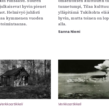
in runsaasti. Suuren
omaehtoisen kulttuurin til
 julkaisevat hyvin pienet
tunnetumpi, Tilaa kulttuur
ot. Helmivyö juhlisti
ylläpitämä Tukikohta elää 
ssa kymmenen vuoden
hyvin, mutta toinen on lo
toimintaansa.
alla.
Sanna Niemi
Verkkoartikkeli
Verkkoartikkeli