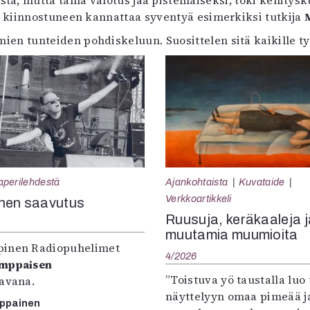
tystä, mutta tämä valotus jää pistemäiseksi; toki kehity
 kiinnostuneen kannattaa syventyä esimerkiksi tutkija
en tunteiden pohdiskeluun. Suosittelen sitä kaikille ty
aperilehdestä
Ajankohtaista
Kuvataide
Verkkoartikkeli
nen saavutus
Ruusuja, keräkaaleja j
muutamia muumioita
inen Radiopuhelimet
4/2026
omppaisen
”Toistuva yö taustalla luo 
tavana.
näyttelyyn omaa pimeää ja
mppainen