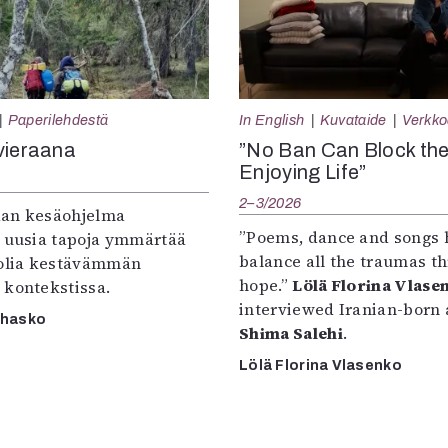
Paperilehdestä
In English
Kuvataide
Verkkoa
vieraana
”No Ban Can Block th
Enjoying Life”
2–3/2026
an kesäohjelma
”Poems, dance and songs 
e uusia tapoja ymmärtää
balance all the traumas t
oolia kestävämmän
hope.”
Lölä Florina Vlase
 kontekstissa.
interviewed Iranian-born a
rhasko
Shima Salehi
.
Lölä Florina Vlasenko