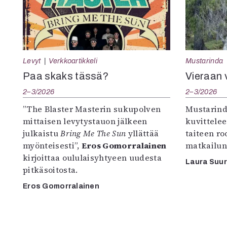
Levyt
Verkkoartikkeli
Mustarinda
Paa skaks tässä?
Vieraan 
2–3/2026
2–3/2026
”The Blaster Masterin sukupolven
Mustarind
mittaisen levytystauon jälkeen
kuvittele
julkaistu
Bring Me The Sun
yllättää
taiteen r
myönteisesti”,
Eros Gomorralainen
matkailun
kirjoittaa oululaisyhtyeen uudesta
Laura Suu
pitkäsoitosta.
Eros Gomorralainen