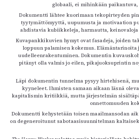
globaali, ei mihinkään paikantuva
K
Dokumentti lähtee kuorimaan tekopirteyden pintak
I
tyytymättömyyttä, uupumusta ja motivaation puu
E
ahdistavia kubiikkeleja, harmautta, keinovaloja
Kuvapankkikuvien hymyt ovat fasadeja, joiden taka
loppuun palamisen kokemus. Elämäntarinoita j
uudelleenrakentuminen. Dokumentin kuvauskohtee
pitänyt olla valmis jo eilen, pikajuoksuprintin
Läpi dokumentin tunnelma pysyy hirtehisenä, mutta
kyyneleet. Ihmisten samaan aikaan läsnä oleva
kapitalismin kritiikkiä, mutta järjestelmän sisält
onnettomuuden kokem
Dokumentti kehystetään toisen maailmansodan aikaise
on degeneroitunut sabotaasisuunnitelman kaltaiseksi