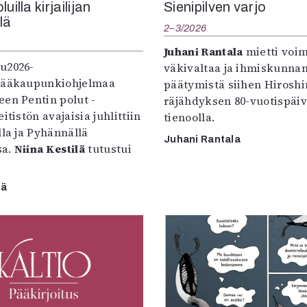
uilla kirjailijan
Sienipilven varjo
llä
2–3/2026
Juhani Rantala
mietti voi
u2026-
väkivaltaa ja ihmiskunna
pääkaupunkiohjelmaa
päätymistä siihen Hirosh
een Pentin polut -
räjähdyksen 80-vuotispäi
itistön avajaisia juhlittiin
tienoolla.
lla ja Pyhännällä
Juhani Rantala
sa.
Niina Kestilä
tutustui
lä