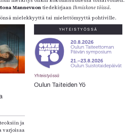
skulun merkitys onkin kokonaisuudessa toisarvoinen.
Mona Mannevuon
tiedekirjaan
Ihmiskone töissä
.
önsä mielekkyyttä tai mielettömyyttä pohtiville.
YHTEISTYÖSSÄ
Yhteistyössä
Oulun Taiteiden Yö
a
teoksiin ja
 varjoisaa