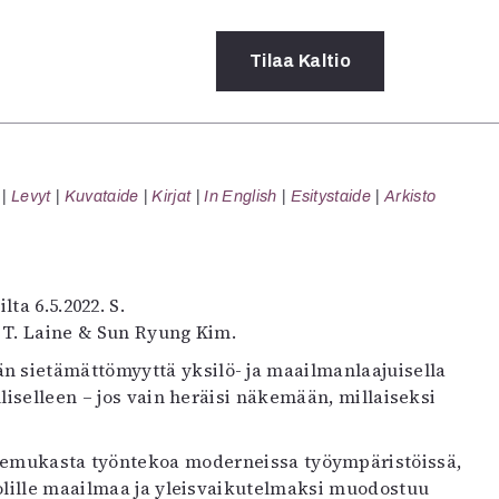
Tilaa
Kaltio
a
Levyt
Kuvataide
Kirjat
In English
Esitystaide
Arkisto
rot
ssä
s
dot
ilta 6.5.2022. S.
y
o T. Laine & Sun Ryung Kim.
n sietämättömyyttä yksilö- ja maailmanlaajuisella
lliselleen – jos vain heräisi näkemään, millaiseksi
riemukasta työntekoa moderneissa työympäristöissä,
olille maailmaa ja yleisvaikutelmaksi muodostuu