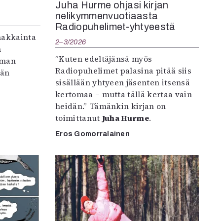
Juha Hurme ohjasi kirjan
nelikymmenvuotiaasta
Radiopuhelimet-yhtyeestä
makkainta
2–3/2026
n
”Kuten edeltäjänsä myös
iman
Radiopuhelimet palasina pitää siis
vän
sisällään yhtyeen jäsenten itsensä
kertomaa – mutta tällä kertaa vain
heidän.” Tämänkin kirjan on
toimittanut
Juha Hurme
.
Eros Gomorralainen