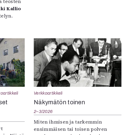
a teosten
ki Kallio
elyn.
oartikkeli
Verkkoartikkeli
set
Näkymätön toinen
2–3/2026
Miten ihmisen ja tarkemmin
yt
ensimmäisen tai toisen polven