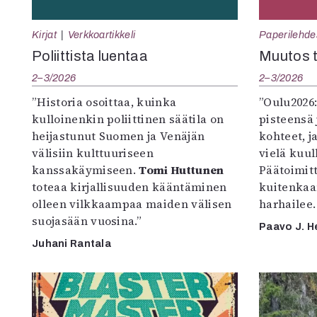
Kirjat
Verkkoartikkeli
Paperilehde
Poliittista luentaa
Muutos t
2–3/2026
2–3/2026
”Historia osoittaa, kuinka
”Oulu2026
kulloinenkin poliittinen säätila on
pisteensä 
heijastunut Suomen ja Venäjän
kohteet, j
välisiin kulttuuriseen
vielä kuul
kanssakäymiseen.
Tomi Huttunen
Päätoimitta
toteaa kirjallisuuden kääntäminen
kuitenkaa
olleen vilkkaampaa maiden välisen
harhailee.
suojasään vuosina.”
Paavo J. H
Juhani Rantala