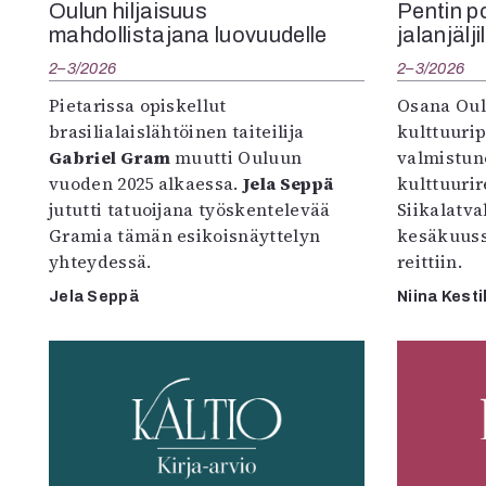
Oulun hiljaisuus
Pentin pol
mahdollistajana luovuudelle
jalanjälji
2–3/2026
2–3/2026
Pietarissa opiskellut
Osana Oul
brasilialaislähtöinen taiteilija
kulttuuri
Gabriel Gram
muutti Ouluun
valmistun
vuoden 2025 alkaessa.
Jela Seppä
kulttuurire
jututti tatuoijana työskentelevää
Siikalatva
Gramia tämän esikoisnäyttelyn
kesäkuus
yhteydessä.
reittiin.
Jela Seppä
Niina Kesti