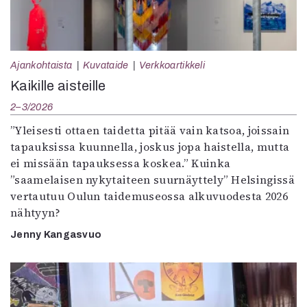
Ajankohtaista
Kuvataide
Verkkoartikkeli
Kaikille aisteille
2–3/2026
”Yleisesti ottaen taidetta pitää vain katsoa, joissain
tapauksissa kuunnella, joskus jopa haistella, mutta
ei missään tapauksessa koskea.” Kuinka
”saamelaisen nykytaiteen suurnäyttely” Helsingissä
vertautuu Oulun taidemuseossa alkuvuodesta 2026
nähtyyn?
Jenny Kangasvuo