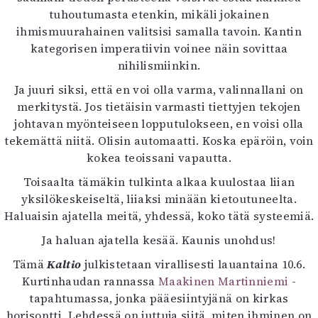
tuhoutumasta etenkin, mikäli jokainen
ihmismuurahainen valitsisi samalla tavoin. Kantin
kategorisen imperatiivin voinee näin sovittaa
nihilismiinkin.
Ja juuri siksi, että en voi olla varma, valinnallani on
merkitystä. Jos tietäisin varmasti tiettyjen tekojen
johtavan myönteiseen lopputulokseen, en voisi olla
tekemättä niitä. Olisin automaatti. Koska epäröin, voin
kokea teoissani vapautta.
Toisaalta tämäkin tulkinta alkaa kuulostaa liian
yksilökeskeiseltä, liiaksi minään kietoutuneelta.
Haluaisin ajatella meitä, yhdessä, koko tätä systeemiä.
Ja haluan ajatella kesää. Kaunis unohdus!
Tämä
Kaltio
julkistetaan virallisesti lauantaina 10.6.
Kurtinhaudan rannassa
Maakinen Martinniemi
-
tapahtumassa, jonka pääesiintyjänä on kirkas
horisontti. Lehdessä on juttuja siitä, miten ihminen on