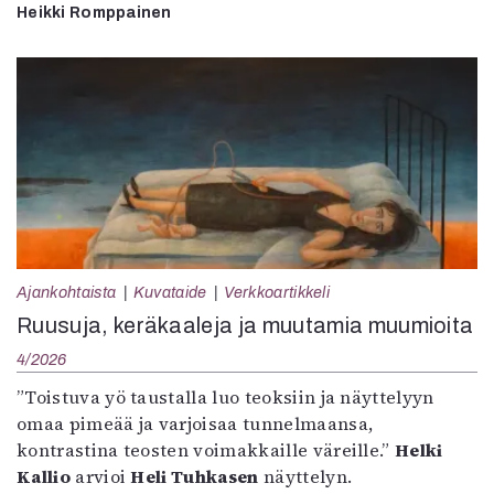
Heikki Romppainen
Ajankohtaista
Kuvataide
Verkkoartikkeli
Ruusuja, keräkaaleja ja muutamia muumioita
4/2026
”Toistuva yö taustalla luo teoksiin ja näyttelyyn
omaa pimeää ja varjoisaa tunnelmaansa,
kontrastina teosten voimakkaille väreille.”
Helki
Kallio
arvioi
Heli Tuhkasen
näyttelyn.