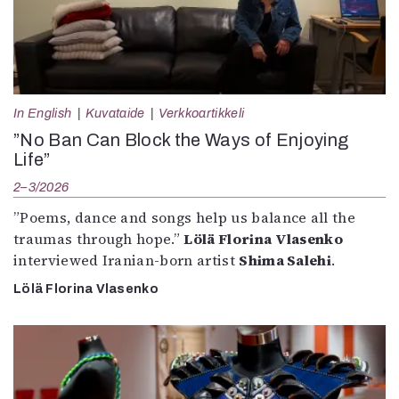
In English
Kuvataide
Verkkoartikkeli
”No Ban Can Block the Ways of Enjoying
Life”
2–3/2026
”Poems, dance and songs help us balance all the
traumas through hope.”
Lölä Florina Vlasenko
interviewed Iranian-born artist
Shima Salehi
.
Lölä Florina Vlasenko