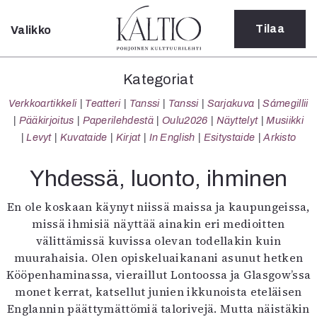
Tilaa
Valikko
Sulje
Kategoriat
Kategoriat
Verkkoartikkeli
Verkkoartikkeli
Teatteri
Tanssi
Tanssi
Sarjakuva
Sámegillii
Teatteri
Pääkirjoitus
Paperilehdestä
Oulu2026
Näyttelyt
Musiikki
Tanssi
Levyt
Kuvataide
Kirjat
In English
Esitystaide
Arkisto
Tanssi
Sarjakuva
Yhdessä, luonto, ihminen
Sámegillii
Pääkirjoitus
En ole koskaan käynyt niissä maissa ja kaupungeissa,
Paperilehdestä
missä ihmisiä näyttää ainakin eri medioitten
Oulu2026
välittämissä kuvissa olevan todellakin kuin
Näyttelyt
muurahaisia. Olen opiskeluaikanani asunut hetken
Musiikki
Kööpenhaminassa, vieraillut Lontoossa ja Glasgow’ssa
Levyt
monet kerrat, katsellut junien ikkunoista eteläisen
Kuvataide
Englannin päättymättömiä talorivejä. Mutta näistäkin