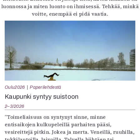
luonnossa ja miten luonto on ihmisessä. Tehkää, minkä
voitte, enempää ei pidä vaatia.
Oulu2026
Paperilehdestä
Kaupunki syntyy suistoon
2–3/2026
”Toimeliaisuus on syntynyt sinne, minne
entisaikojen kulkupeleillä parhaiten pääsi,
vesireittejä pitkin. Jokea ja merta. Veneillä, ruuhilla,
tukkilautoilla, laivoilla. Talvella hiihtäen tai