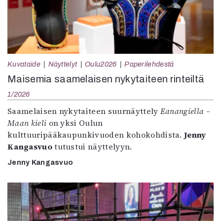
Kuvataide
Näyttelyt
Oulu2026
Paperilehdestä
Maisemia saamelaisen nykytaiteen rinteiltä
1/2026
Saamelaisen nykytaiteen suurnäyttely
Eanangiella –
Maan kieli
on yksi Oulun
kulttuuripääkaupunkivuoden kohokohdista.
Jenny
Kangasvuo
tutustui näyttelyyn.
Jenny Kangasvuo