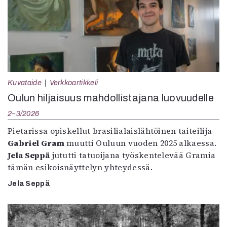
Kuvataide
Verkkoartikkeli
Oulun hiljaisuus mahdollistajana luovuudelle
2–3/2026
Pietarissa opiskellut brasilialaislähtöinen taiteilija
Gabriel Gram
muutti Ouluun vuoden 2025 alkaessa.
Jela Seppä
jututti tatuoijana työskentelevää Gramia
tämän esikoisnäyttelyn yhteydessä.
Jela Seppä