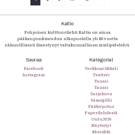
Kaltio
Pohjoinen kulttuurilehti Kaltio on ainoa
pääkaupunkiseudun ulkopuolella yli 80 vuotta
säännöllisesti ilmestynyt valtakunnallinen mielipidelehti.
Seuraa
Kategoriat
Facebook
Verkkoartikkeli
Instagram
Teatteri
Tanssi
Tanssi
Sarjakuva
Sámegillii
Pääkirjoitus
Paperilehdestä
Oulu2026
Näyttelyt
Musiikki