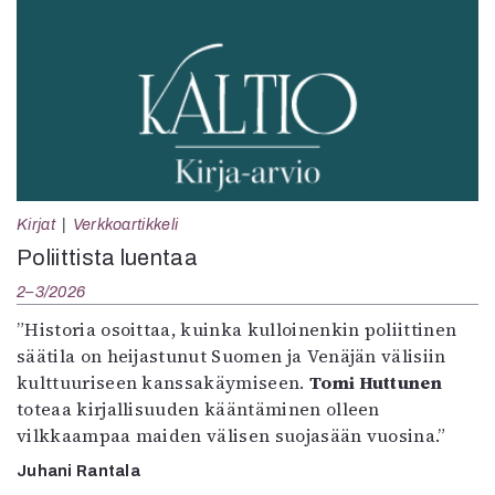
Kirjat
Verkkoartikkeli
Poliittista luentaa
2–3/2026
”Historia osoittaa, kuinka kulloinenkin poliittinen
säätila on heijastunut Suomen ja Venäjän välisiin
kulttuuriseen kanssakäymiseen.
Tomi Huttunen
toteaa kirjallisuuden kääntäminen olleen
vilkkaampaa maiden välisen suojasään vuosina.”
Juhani Rantala