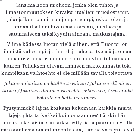
länsimaiseen mieheen, jonka olen tuhon ja
Mediatiedot
ilmastonmuutoksen kuvaksi itselleni muodostanut.
Kaltio ry
Jalanjälkeni on niin paljon pienempi, uskottelen, ja
annan itselleni luvan makkaraan, juustoon ja
satunnaiseen taksikyytiin ainoana matkustajana.
Viime kädessä luotan vielä siihen, että ”luonto” on
ihmistä vahvempi, ja ihmislaji tuhoaa itsensä ja oman
tuhoamisvimmansa ennen kuin onnistuu tuhoamaan
kaiken Telluksen elävän. Ihmisen näkökulmasta toki
kumpikaan vaihtoehto ei ole millään tavalla toivottava.
Jokainen ihminen on laulun arvoinen / Jokainen elämä on
tärkeä / Jokainen ihminen vain elää hetken sen, / sen minkä
kohtalo on hälle määräävä.
Pystymmekö lajina koskaan kokemaan kaikkia muita
lajeja yhtä tärkeäksi kuin omaamme? Läiskinhän
minäkin kesäisin kuoliaiksi hyttysiä ja paarmoja vailla
minkäänlaisia omantunnontuskia, kun ne vain yrittävät