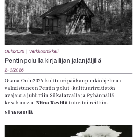
Oulu2026
Verkkoartikkeli
Pentin poluilla kirjailijan jalanjäljillä
2–3/2026
Osana Oulu2026-kulttuuripääkaupunkiohjelmaa
valmistuneen Pentin polut -kulttuurireitistön
avajaisia juhlittiin Siikalatvalla ja Pyhännällä
kesäkuussa.
Niina Kestilä
tutustui reittiin.
Niina Kestilä