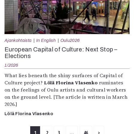
Ajankohtaista
In English
Oulu2026
European Capital of Culture: Next Stop –
Elections
1/2026
What lies beneath the shiny surfaces of Capital of
Culture project?
Lölä Florina Vlasenko
ruminates
on the feelings of Oulu artists and cultural workers
on the ground level. [The article is written in March
2026.]
Lölä Florina Vlasenko
1
2
3
…
46
>