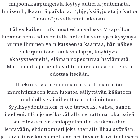
Kirjat
miljoonakaupungeista löytyy autioita joutomaita,
In English
ihmisen hylkäämiä paikkoja. Tyhjyyksiä, joista jotkut on
Esitystaide
”luonto” jo vallannut takaisin.
Arkisto
Lähes kaiken tutkimustiedon valossa Maapallon
luonnon romahdus on tällä hetkellä vain ajan kysymys.
Lehdet
Minne ihminen vain katseensa kääntää, hän näkee
sukupuuttoon kuolevia lajeja, köyhtyviä
4/2026
ekosysteemeitä, elämän nopeutuvaa häviämistä.
2–3/2026
Maailmanlaajuinen havahtuminen antaa kuitenkin
1/2026
odottaa itseään.
6/2025
5/2025 saame
Itsekin käytän enemmän aikaa tämän asian
5/2025
murehtimiseen kuin luontoa säilyttävän käänteen
Lehtiarkisto
mahdollisesti aiheuttavaan toimintaan.
Syyllisyydentuntoni ei ole tarpeeksi vahva, sanon
Info
itselleni. Elän jo melko vähällä verrattuna joka päivä
autoilevaan, viikonloppulomille kaukomaihin
Tilaus ja irtonumerot
lentävään, ehdottomasti joka aterialla lihaa syövään,
Yhteistyössä
jatkuvasti roskansa metsään heittävään kuvitteelliseen
Toimitus