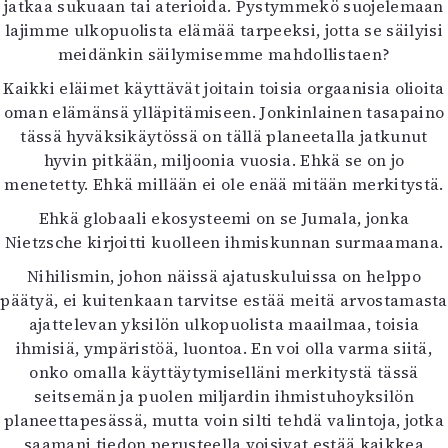
jatkaa sukuaan tai aterioida. Pystymmekö suojelemaan
lajimme ulkopuolista elämää tarpeeksi, jotta se säilyisi
meidänkin säilymisemme mahdollistaen?
Kaikki eläimet käyttävät joitain toisia orgaanisia olioita
oman elämänsä ylläpitämiseen. Jonkinlainen tasapaino
tässä hyväksikäytössä on tällä planeetalla jatkunut
hyvin pitkään, miljoonia vuosia. Ehkä se on jo
menetetty. Ehkä millään ei ole enää mitään merkitystä.
Ehkä globaali ekosysteemi on se Jumala, jonka
Nietzsche kirjoitti kuolleen ihmiskunnan surmaamana.
Nihilismin, johon näissä ajatuskuluissa on helppo
päätyä, ei kuitenkaan tarvitse estää meitä arvostamasta
ajattelevan yksilön ulkopuolista maailmaa, toisia
ihmisiä, ympäristöä, luontoa. En voi olla varma siitä,
onko omalla käyttäytymiselläni merkitystä tässä
seitsemän ja puolen miljardin ihmistuhoyksilön
planeettapesässä, mutta voin silti tehdä valintoja, jotka
saamani tiedon perusteella voisivat estää kaikkea