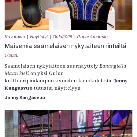
Kuvataide
Näyttelyt
Oulu2026
Paperilehdestä
Maisemia saamelaisen nykytaiteen rinteiltä
1/2026
Saamelaisen nykytaiteen suurnäyttely
Eanangiella –
Maan kieli
on yksi Oulun
kulttuuripääkaupunkivuoden kohokohdista.
Jenny
Kangasvuo
tutustui näyttelyyn.
Jenny Kangasvuo