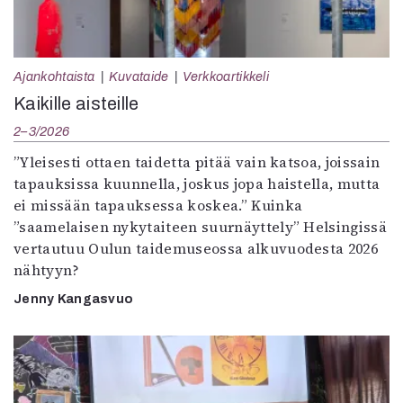
Ajankohtaista
Kuvataide
Verkkoartikkeli
Kaikille aisteille
2–3/2026
”Yleisesti ottaen taidetta pitää vain katsoa, joissain
tapauksissa kuunnella, joskus jopa haistella, mutta
ei missään tapauksessa koskea.” Kuinka
”saamelaisen nykytaiteen suurnäyttely” Helsingissä
vertautuu Oulun taidemuseossa alkuvuodesta 2026
nähtyyn?
Jenny Kangasvuo