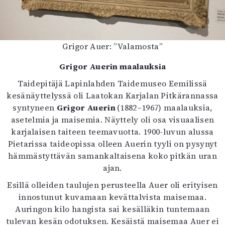
Grigor Auer: ”Valamosta”
Grigor Auerin maalauksia
Taidepitäjä Lapinlahden Taidemuseo Eemilissä
kesänäyttelyssä oli Laatokan Karjalan Pitkärannassa
syntyneen
Grigor Auerin
(1882–1967) maalauksia,
asetelmia ja maisemia. Näyttely oli osa visuaalisen
karjalaisen taiteen teemavuotta. 1900-luvun alussa
Pietarissa taideopissa olleen Auerin tyyli on pysynyt
hämmästyttävän samankaltaisena koko pitkän uran
ajan.
Esillä olleiden taulujen perusteella Auer oli erityisen
innostunut kuvamaan kevättalvista maisemaa.
Auringon kilo hangista sai kesälläkin tuntemaan
tulevan kesän odotuksen. Kesäistä maisemaa Auer ei