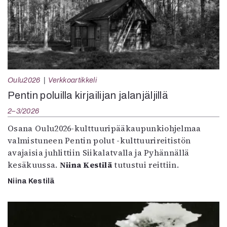
Oulu2026
Verkkoartikkeli
Pentin poluilla kirjailijan jalanjäljillä
2–3/2026
Osana Oulu2026-kulttuuripääkaupunkiohjelmaa
valmistuneen Pentin polut -kulttuurireitistön
avajaisia juhlittiin Siikalatvalla ja Pyhännällä
kesäkuussa.
Niina Kestilä
tutustui reittiin.
Niina Kestilä