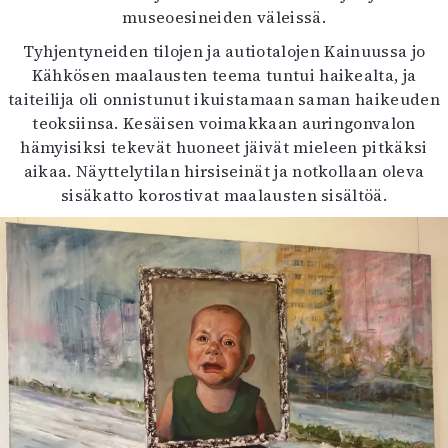
museoesineiden väleissä.
Tyhjentyneiden tilojen ja autiotalojen Kainuussa jo
Kähkösen maalausten teema tuntui haikealta, ja
taiteilija oli onnistunut ikuistamaan saman haikeuden
teoksiinsa. Kesäisen voimakkaan auringonvalon
hämyisiksi tekevät huoneet jäivät mieleen pitkäksi
aikaa. Näyttelytilan hirsiseinät ja notkollaan oleva
sisäkatto korostivat maalausten sisältöä.