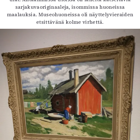
sarjakuvaoriginaaleja, isommissa huoneissa
maalauksia. Museohuoneissa oli näyttelyvieraiden
etsittävänä kolme virhettä.