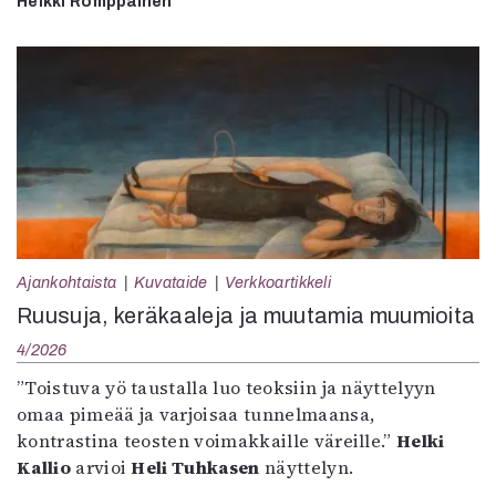
Heikki Romppainen
Ajankohtaista
Kuvataide
Verkkoartikkeli
Ruusuja, keräkaaleja ja muutamia muumioita
4/2026
”Toistuva yö taustalla luo teoksiin ja näyttelyyn
omaa pimeää ja varjoisaa tunnelmaansa,
kontrastina teosten voimakkaille väreille.”
Helki
Kallio
arvioi
Heli Tuhkasen
näyttelyn.