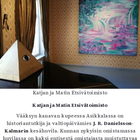
Mediatiedot
Kaltio ry
Katjan ja Matin Etsivätoimisto
Katjan ja Matin Etsivätoimisto
Vääksyn kanavan kupeessa Asikkalassa on
historiantutkija ja valtiopäivämies
J. R. Danielsson-
Kalmarin
kesähuvila. Kunnan nykyisin omistamassa
huvilassa on kaksi entisestä omistajasta muistuttavaa