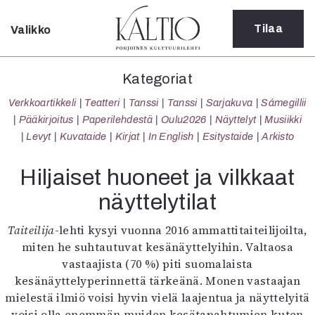
Tilaa
Valikko
Sulje
Kategoriat
Kategoriat
Verkkoartikkeli
Verkkoartikkeli
Teatteri
Tanssi
Tanssi
Sarjakuva
Sámegillii
Teatteri
Pääkirjoitus
Paperilehdestä
Oulu2026
Näyttelyt
Musiikki
Tanssi
Levyt
Kuvataide
Kirjat
In English
Esitystaide
Arkisto
Tanssi
Sarjakuva
Hiljaiset huoneet ja vilkkaat
Sámegillii
näyttelytilat
Pääkirjoitus
Paperilehdestä
Taiteilija
-lehti kysyi vuonna 2016 ammattitaiteilijoilta,
Oulu2026
miten he suhtautuvat kesänäyttelyihin. Valtaosa
Näyttelyt
vastaajista (70 %) piti suomalaista
Musiikki
kesänäyttelyperinnettä tärkeänä. Monen vastaajan
Levyt
mielestä ilmiö voisi hyvin vielä laajentua ja näyttelyitä
Kuvataide
voisi olla enemmän muiden kesätapahtumien kuten