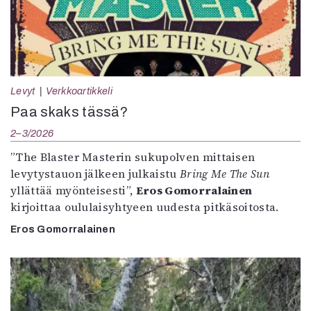
Levyt
Verkkoartikkeli
Paa skaks tässä?
2–3/2026
”The Blaster Masterin sukupolven mittaisen
levytystauon jälkeen julkaistu
Bring Me The Sun
yllättää myönteisesti”,
Eros Gomorralainen
kirjoittaa oululaisyhtyeen uudesta pitkäsoitosta.
Eros Gomorralainen