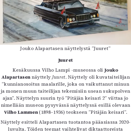
Jouko Alapartasen näyttelystä ”Juuret”
Juuret
Kesäkuussa Vilho Lampi -museossa oli
Jouko
Alapartasen
näyttely
Juuret
. Näyttely oli kuvataiteilijan
”kunnianosoitus maalarille, joka on vaikuttanut minun
ja monen muun taiteilijan tekemisiin usean sukupolven
ajan”. Näyttelyn suurin työ ”Pitäjän keisari 2” viittaa jo
nimellään museon pysyvässä näyttelyssä esillä olevaan
Vilho Lammen
(1898–1936) teokseen ”Pitäjän keisari”.
Näyttely esitteli Alapartasen tuotantoa pääasiassa 2020-
luvulta. Töiden teemat vaihtelivat diktaattoreista