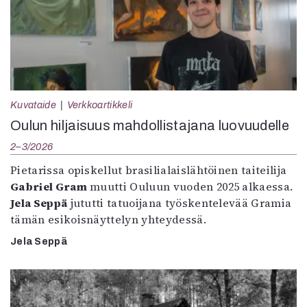
Kuvataide
Verkkoartikkeli
Oulun hiljaisuus mahdollistajana luovuudelle
2–3/2026
Pietarissa opiskellut brasilialaislähtöinen taiteilija
Gabriel Gram
muutti Ouluun vuoden 2025 alkaessa.
Jela Seppä
jututti tatuoijana työskentelevää Gramia
tämän esikoisnäyttelyn yhteydessä.
Jela Seppä