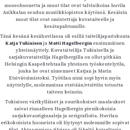
museohuonetta ja muut tilat ovat talviaikoina huvila
Asikkalan seudun musiikkiopiston käytössä. Kesäisin
muut tilat ovat omistettuja kuvataiteelle ja
kesätapahtumille.
Tänä kesänä kesähuvilassa oli esillä taiteilijapariskunta
Katja Tukiaisen
ja
Matti Hagelbergin
ensimmäinen
yhteisnäyttely. Kuvataiteilija Tukiaisella ja
sarjakuvataiteilija Hagelbergilla on ollut pitkään
Helsingin Kaapelitehtaalla yhteinen työskentelytila,
jonka he ovat nimenneet Katjan ja Matin
Etsivätoimistoksi. Työtilan nimi sopi hyvin myös
näyttelylle, molemmissa etsitään/etsittiin totuutta
taiteen keinoin.
Tukiaisen värikylläiset ja suurikokoiset maalaukset
saivat rinnalleen Hagelbergin pienikokoisia
sarjakuvaoriginaaleja ja serigrafioita. Huvilan
erikokoisista huoneista oli löytynyt molemmille sopivat
tilat. Ahtaammissa tiloissa oli läheltä katseltavia