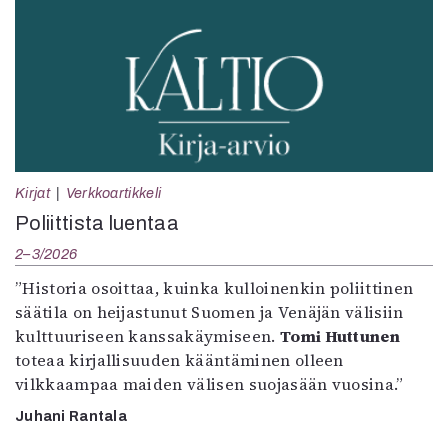
Kirjat
Verkkoartikkeli
Poliittista luentaa
2–3/2026
”Historia osoittaa, kuinka kulloinenkin poliittinen
säätila on heijastunut Suomen ja Venäjän välisiin
kulttuuriseen kanssakäymiseen.
Tomi Huttunen
toteaa kirjallisuuden kääntäminen olleen
vilkkaampaa maiden välisen suojasään vuosina.”
Juhani Rantala