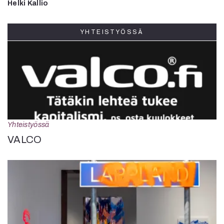
Helki Kallio
YHTEISTYÖSSÄ
Yhteistyössä
VALCO