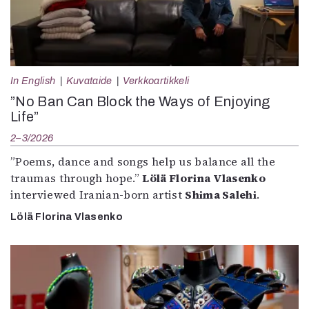
In English
Kuvataide
Verkkoartikkeli
”No Ban Can Block the Ways of Enjoying
Life”
2–3/2026
”Poems, dance and songs help us balance all the
traumas through hope.”
Lölä Florina Vlasenko
interviewed Iranian-born artist
Shima Salehi
.
Lölä Florina Vlasenko