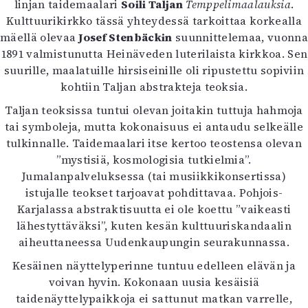
linjan taidemaalari
Soili Taljan
Temppelimaalauksia
.
Kulttuurikirkko tässä yhteydessä tarkoittaa korkealla
mäellä olevaa
Josef Stenbäckin
suunnittelemaa, vuonna
1891 valmistunutta Heinäveden luterilaista kirkkoa. Sen
suurille, maalatuille hirsiseinille oli ripustettu sopiviin
kohtiin Taljan abstrakteja teoksia.
Taljan teoksissa tuntui olevan joitakin tuttuja hahmoja
tai symboleja, mutta kokonaisuus ei antaudu selkeälle
tulkinnalle. Taidemaalari itse kertoo teostensa olevan
”mystisiä, kosmologisia tutkielmia”.
Jumalanpalveluksessa (tai musiikkikonsertissa)
istujalle teokset tarjoavat pohdittavaa. Pohjois-
Karjalassa abstraktisuutta ei ole koettu ”vaikeasti
lähestyttäväksi”, kuten kesän kulttuuriskandaalin
aiheuttaneessa Uudenkaupungin seurakunnassa.
Kesäinen näyttelyperinne tuntuu edelleen elävän ja
voivan hyvin. Kokonaan uusia kesäisiä
taidenäyttelypaikkoja ei sattunut matkan varrelle,