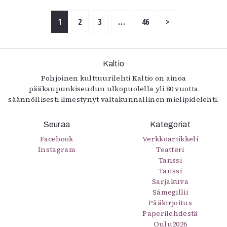
1
2
3
…
46
>
Kaltio
Pohjoinen kulttuurilehti Kaltio on ainoa
pääkaupunkiseudun ulkopuolella yli 80 vuotta
säännöllisesti ilmestynyt valtakunnallinen mielipidelehti.
Seuraa
Kategoriat
Facebook
Verkkoartikkeli
Instagram
Teatteri
Tanssi
Tanssi
Sarjakuva
Sámegillii
Pääkirjoitus
Paperilehdestä
Oulu2026