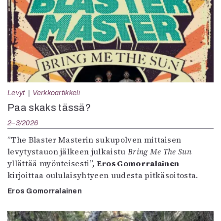
Levyt
Verkkoartikkeli
Paa skaks tässä?
2–3/2026
”The Blaster Masterin sukupolven mittaisen
levytystauon jälkeen julkaistu
Bring Me The Sun
yllättää myönteisesti”,
Eros Gomorralainen
kirjoittaa oululaisyhtyeen uudesta pitkäsoitosta.
Eros Gomorralainen