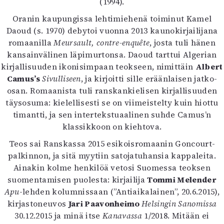
(1994).
Mediatiedot
Oranin kaupungissa lehtimiehenä toiminut Kamel
Kaltio ry
Daoud (s. 1970) debytoi vuonna 2013 kaunokirjailijana
romaanilla
Meursault, contre-enquête
, josta tuli hänen
kansainvälinen läpimurtonsa. Daoud tarttui Algerian
kirjallisuuden ikonisimpaan teokseen, nimittäin
Albert
Camus’s
Sivulliseen
, ja kirjoitti sille eräänlaisen jatko-
osan. Romaanista tuli ranskankielisen kirjallisuuden
täysosuma: kielellisesti se on viimeistelty kuin hiottu
timantti, ja sen intertekstuaalinen suhde Camus’n
klassikkoon on kiehtova.
Teos sai Ranskassa 2015 esikoisromaanin Goncourt-
palkinnon, ja sitä myytiin satojatuhansia kappaleita.
Ainakin kolme henkilöä vetosi Suomessa teoksen
suomentamisen puolesta: kirjailija
Tommi Melender
Apu
-lehden kolumnissaan (”Antiaikalainen”, 20.6.2015),
kirjastoneuvos
Jari Paavonheimo
Helsingin Sanomissa
30.12.2015 ja minä itse
Kanavassa
1/2018. Mitään ei