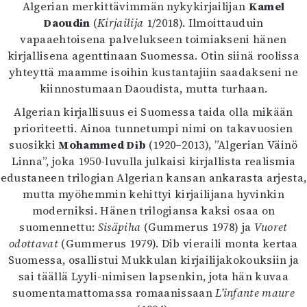
Kirjat
Algerian merkittävimmän nykykirjailijan
Kamel
In English
Daoudin
(
Kirjailija
1/2018). Ilmoittauduin
Esitystaide
vapaaehtoisena palvelukseen toimiakseni hänen
Arkisto
kirjallisena agenttinaan Suomessa. Otin siinä roolissa
yhteyttä maamme isoihin kustantajiin saadakseni ne
kiinnostumaan Daoudista, mutta turhaan.
Lehdet
Algerian kirjallisuus ei Suomessa taida olla mikään
4/2026
prioriteetti. Ainoa tunnetumpi nimi on takavuosien
2–3/2026
suosikki
Mohammed Dib
(1920–2013), ”Algerian Väinö
1/2026
Linna”, joka 1950-luvulla julkaisi kirjallista realismia
6/2025
edustaneen trilogian Algerian kansan ankarasta arjesta,
5/2025 saame
mutta myöhemmin kehittyi kirjailijana hyvinkin
5/2025
moderniksi. Hänen trilogiansa kaksi osaa on
Lehtiarkisto
suomennettu:
Sisäpiha
(Gummerus 1978) ja
Vuoret
odottavat
(Gummerus 1979). Dib vieraili monta kertaa
Info
Suomessa, osallistui Mukkulan kirjailijakokouksiin ja
Tilaus ja irtonumerot
sai täällä Lyyli-nimisen lapsenkin, jota hän kuvaa
Yhteistyössä
suomentamattomassa romaanissaan
L’infante maure
Toimitus