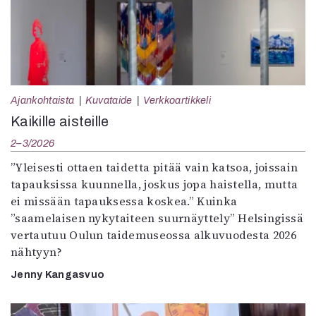
Ajankohtaista
Kuvataide
Verkkoartikkeli
Kaikille aisteille
2–3/2026
”Yleisesti ottaen taidetta pitää vain katsoa, joissain
tapauksissa kuunnella, joskus jopa haistella, mutta
ei missään tapauksessa koskea.” Kuinka
”saamelaisen nykytaiteen suurnäyttely” Helsingissä
vertautuu Oulun taidemuseossa alkuvuodesta 2026
nähtyyn?
Jenny Kangasvuo