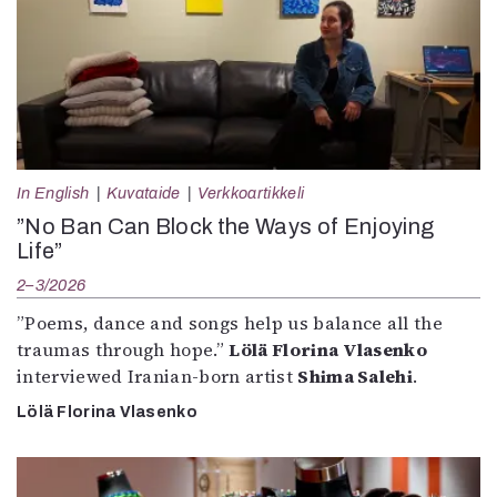
In English
Kuvataide
Verkkoartikkeli
”No Ban Can Block the Ways of Enjoying
Life”
2–3/2026
”Poems, dance and songs help us balance all the
traumas through hope.”
Lölä Florina Vlasenko
interviewed Iranian-born artist
Shima Salehi
.
Lölä Florina Vlasenko