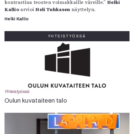
kontrastina teosten voimakkaille väreille.”
Helki
Kallio
arvioi
Heli Tuhkasen
näyttelyn.
Helki Kallio
YHTEISTYÖSSÄ
Yhteistyössä
Oulun kuvataiteen talo