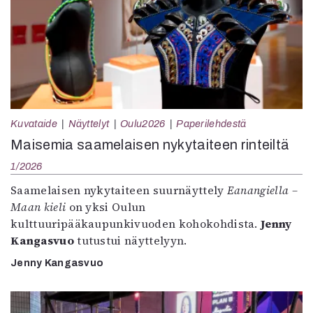
Kuvataide
Näyttelyt
Oulu2026
Paperilehdestä
Maisemia saamelaisen nykytaiteen rinteiltä
1/2026
Saamelaisen nykytaiteen suurnäyttely
Eanangiella –
Maan kieli
on yksi Oulun
kulttuuripääkaupunkivuoden kohokohdista.
Jenny
Kangasvuo
tutustui näyttelyyn.
Jenny Kangasvuo