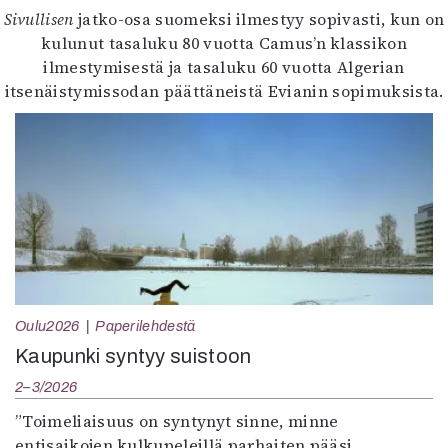
Sivullisen
jatko-osa suomeksi ilmestyy sopivasti, kun on
kulunut tasaluku 80 vuotta Camus’n klassikon
ilmestymisestä ja tasaluku 60 vuotta Algerian
itsenäistymissodan päättäneistä Evianin sopimuksista.
Oulu2026
Paperilehdestä
Kaupunki syntyy suistoon
2–3/2026
”Toimeliaisuus on syntynyt sinne, minne
entisaikojen kulkupeleillä parhaiten pääsi,