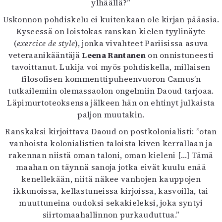
ylhäällä?”
Uskonnon pohdiskelu ei kuitenkaan ole kirjan pääasia.
Kyseessä on loistokas ranskan kielen tyylinäyte
(
exercice de style
), jonka vivahteet Pariisissa asuva
veteraanikääntäjä
Leena Rantanen
on onnistuneesti
tavoittanut. Lukija voi myös pohdiskella, millaisen
filosofisen kommenttipuheenvuoron Camus’n
tutkailemiin olemassaolon ongelmiin Daoud tarjoaa.
Läpimurtoteoksensa jälkeen hän on ehtinyt julkaista
paljon muutakin.
Ranskaksi kirjoittava Daoud on postkolonialisti: ”otan
vanhoista kolonialistien taloista kiven kerrallaan ja
rakennan niistä oman taloni, oman kieleni […] Tämä
maahan on täynnä sanoja jotka eivät kuulu enää
kenellekään, niitä näkee vanhojen kauppojen
ikkunoissa, kellastuneissa kirjoissa, kasvoilla, tai
muuttuneina oudoksi sekakieleksi, joka syntyi
siirtomaahallinnon purkauduttua.”