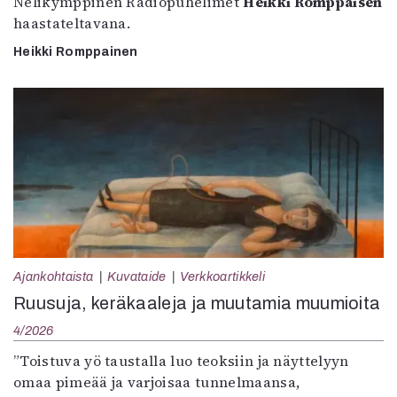
Nelikymppinen Radiopuhelimet
Heikki Romppaisen
haastateltavana.
Heikki Romppainen
Ajankohtaista
Kuvataide
Verkkoartikkeli
Ruusuja, keräkaaleja ja muutamia muumioita
4/2026
”Toistuva yö taustalla luo teoksiin ja näyttelyyn
omaa pimeää ja varjoisaa tunnelmaansa,