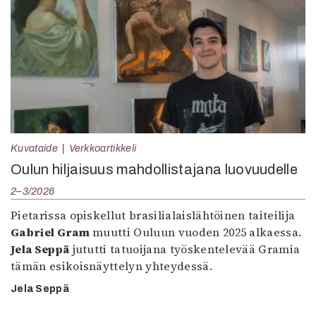
Kuvataide
Verkkoartikkeli
Oulun hiljaisuus mahdollistajana luovuudelle
2–3/2026
Pietarissa opiskellut brasilialaislähtöinen taiteilija
Gabriel Gram
muutti Ouluun vuoden 2025 alkaessa.
Jela Seppä
jututti tatuoijana työskentelevää Gramia
tämän esikoisnäyttelyn yhteydessä.
Jela Seppä