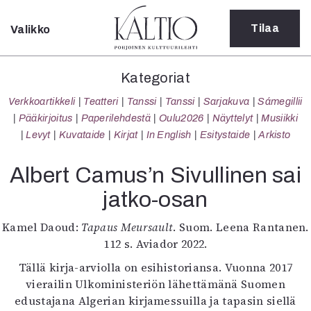
Tilaa
Valikko
Sulje
Kategoriat
Kategoriat
Verkkoartikkeli
Verkkoartikkeli
Teatteri
Tanssi
Tanssi
Sarjakuva
Sámegillii
Teatteri
Pääkirjoitus
Paperilehdestä
Oulu2026
Näyttelyt
Musiikki
Tanssi
Levyt
Kuvataide
Kirjat
In English
Esitystaide
Arkisto
Tanssi
Sarjakuva
Albert Camus’n Sivullinen sai
Sámegillii
jatko-osan
Pääkirjoitus
Paperilehdestä
Kamel Daoud:
Tapaus Meursault
. Suom. Leena Rantanen.
Oulu2026
112 s. Aviador 2022.
Näyttelyt
Musiikki
Tällä kirja-arviolla on esihistoriansa. Vuonna 2017
Levyt
vierailin Ulkoministeriön lähettämänä Suomen
Kuvataide
edustajana Algerian kirjamessuilla ja tapasin siellä