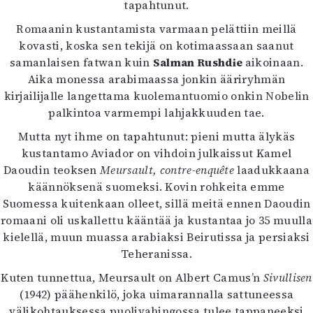
tapahtunut.
Romaanin kustantamista varmaan pelättiin meillä
kovasti, koska sen tekijä on kotimaassaan saanut
samanlaisen fatwan kuin
Salman Rushdie
aikoinaan.
Aika monessa arabimaassa jonkin ääriryhmän
kirjailijalle langettama kuolemantuomio onkin Nobelin
palkintoa varmempi lahjakkuuden tae.
Mutta nyt ihme on tapahtunut: pieni mutta älykäs
kustantamo Aviador on vihdoin julkaissut Kamel
Daoudin teoksen
Meursault, contre-enquête
laadukkaana
käännöksenä suomeksi. Kovin rohkeita emme
Suomessa kuitenkaan olleet, sillä meitä ennen Daoudin
romaani oli uskallettu kääntää ja kustantaa jo 35 muulla
kielellä, muun muassa arabiaksi Beirutissa ja persiaksi
Teheranissa.
Kuten tunnettua, Meursault on Albert Camus’n
Sivullisen
(1942) päähenkilö, joka uimarannalla sattuneessa
välikohtauksessa puolivahingossa tulee tappaneeksi