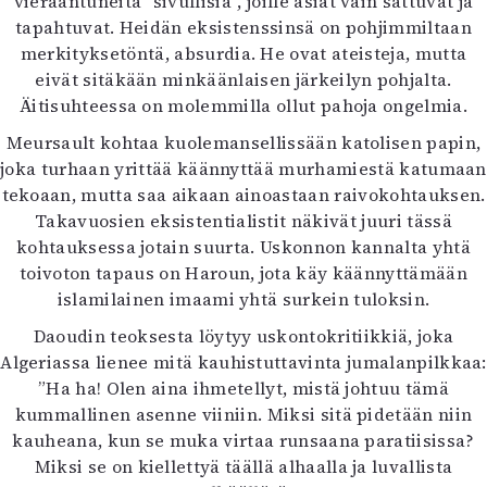
vieraantuneita ”sivullisia”, joille asiat vain sattuvat ja
tapahtuvat. Heidän eksistenssinsä on pohjimmiltaan
merkityksetöntä, absurdia. He ovat ateisteja, mutta
eivät sitäkään minkäänlaisen järkeilyn pohjalta.
Äitisuhteessa on molemmilla ollut pahoja ongelmia.
Meursault kohtaa kuolemansellissään katolisen papin,
joka turhaan yrittää käännyttää murhamiestä katumaan
tekoaan, mutta saa aikaan ainoastaan raivokohtauksen.
Takavuosien eksistentialistit näkivät juuri tässä
kohtauksessa jotain suurta. Uskonnon kannalta yhtä
toivoton tapaus on Haroun, jota käy käännyttämään
islamilainen imaami yhtä surkein tuloksin.
Daoudin teoksesta löytyy uskontokritiikkiä, joka
Algeriassa lienee mitä kauhistuttavinta jumalanpilkkaa:
”Ha ha! Olen aina ihmetellyt, mistä johtuu tämä
kummallinen asenne viiniin. Miksi sitä pidetään niin
kauheana, kun se muka virtaa runsaana paratiisissa?
Miksi se on kiellettyä täällä alhaalla ja luvallista