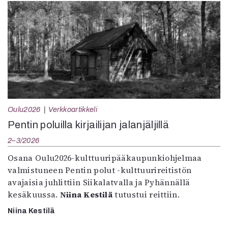
Oulu2026
Verkkoartikkeli
Pentin poluilla kirjailijan jalanjäljillä
2–3/2026
Osana Oulu2026-kulttuuripääkaupunkiohjelmaa
valmistuneen Pentin polut -kulttuurireitistön
avajaisia juhlittiin Siikalatvalla ja Pyhännällä
kesäkuussa.
Niina Kestilä
tutustui reittiin.
Niina Kestilä