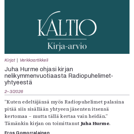
Kirjat
Verkkoartikkeli
Juha Hurme ohjasi kirjan
nelikymmenvuotiaasta Radiopuhelimet-
yhtyeestä
2–3/2026
”Kuten edeltäjänsä myös Radiopuhelimet palasina
pitää siis sisällään yhtyeen jäsenten itsensä
kertomaa – mutta tällä kertaa vain heidän.”
Tämänkin kirjan on toimittanut
Juha Hurme
.
Eros Gomorralainen