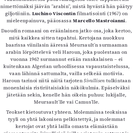
nimettömäksi jäävän ”arabin”, mistä hyvästä hän päätyy
giljotiiniin.
Luchino Viscontin
filmatisointi (1967) on
mieleenpainuva, pääosassa
Marcello Mastroianni
.
Daoudin romaani on eräänlainen jatko-osa, joka kertoo,
mitä kaikkea sitten tapahtui. Kertojana nuokkuu
baarissa viinilasin ääressä Meursault’n surmaaman
arabin lörpöttelevä veli Haroun, joka puolestaan on
vuonna 1962 surmannut erään ranskalaisen – ei
kuitenkaan Algerian urhoollisessa vapaustaistelussa,
vaan lähinnä sattumalta, vailla selkeää motiivia.
Haroun tarinoi niitä näitä tarjoten
Sivullisen
tulkintaan
monenlaisia ristiriitaisiakin näkökulmia. Epäselväksi
jätetään sekin, kenelle hän oikein puhuu: lukijalle,
Meursault’lle vai Camus’lle.
Teokset kietoutuvat yhteen. Molemmissa teoksissa
tyyli on yhtä lakonisen pelkistettyä, ja molemmat
kertojat ovat yhtä lailla omasta elämästään