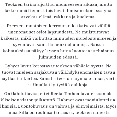
Teoksen tarina sijoittuu menneeseen aikaan, mutta
tärkeimmät teemat toistuvat ihmisen elämässä yhä:
arvokas elämä, rakkaus ja kuolema.
Preesensmuotoisen kerronnan katkaisevat välillä
unenomaiset osiot lapsuudesta. Ne muistuttavat
kaikesta, mikä vaikuttaa minuuden muodostumiseen ja
syventävät samalla henkilöhahmoja. Näissä
kohtauksissa näkyy lapsen hurja luonto ja uteliaisuus
julmuuden edessä.
Lyhyet luvut korostavat teoksen vähäeleisyyttä. Ne
tuovat mieleen sarjakuvan välähdyksenomaisen tavan
näyttää tai kertoa. Samalla teos on täynnä elämää, verta
ja ilmalla täyttyviä keuhkoja.
On ilahduttavaa, ettei Reeta Tenhon tavatessaan ole
kliseisen viaton piikatyttö. Hahmot ovat moniulotteisia,
ihmisiä. Luontokuvaus on vahvaa ja elinvoimaista. Myös
musiikilla on roolinsa tarinassa, teoksen nimestä