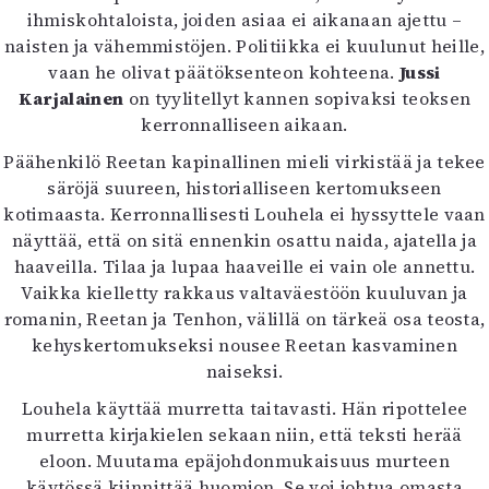
Kirjat
ihmiskohtaloista, joiden asiaa ei aikanaan ajettu –
In English
naisten ja vähemmistöjen. Politiikka ei kuulunut heille,
Esitystaide
vaan he olivat päätöksenteon kohteena.
Jussi
Arkisto
Karjalainen
on tyylitellyt kannen sopivaksi teoksen
kerronnalliseen aikaan.
Lehdet
Päähenkilö Reetan kapinallinen mieli virkistää ja tekee
4/2026
säröjä suureen, historialliseen kertomukseen
2–3/2026
kotimaasta. Kerronnallisesti Louhela ei hyssyttele vaan
1/2026
näyttää, että on sitä ennenkin osattu naida, ajatella ja
6/2025
haaveilla. Tilaa ja lupaa haaveille ei vain ole annettu.
5/2025 saame
Vaikka kielletty rakkaus valtaväestöön kuuluvan ja
5/2025
romanin, Reetan ja Tenhon, välillä on tärkeä osa teosta,
Lehtiarkisto
kehyskertomukseksi nousee Reetan kasvaminen
naiseksi.
Info
Louhela käyttää murretta taitavasti. Hän ripottelee
Tilaus ja irtonumerot
murretta kirjakielen sekaan niin, että teksti herää
Yhteistyössä
eloon. Muutama epäjohdonmukaisuus murteen
Toimitus
käytössä kiinnittää huomion. Se voi johtua omasta