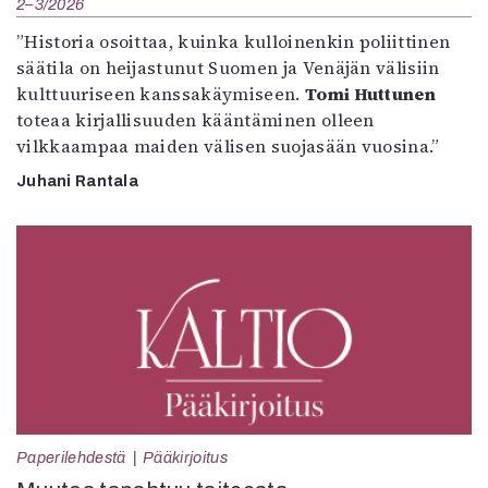
2–3/2026
”Historia osoittaa, kuinka kulloinenkin poliittinen
säätila on heijastunut Suomen ja Venäjän välisiin
kulttuuriseen kanssakäymiseen.
Tomi Huttunen
toteaa kirjallisuuden kääntäminen olleen
vilkkaampaa maiden välisen suojasään vuosina.”
Juhani Rantala
Paperilehdestä
Pääkirjoitus