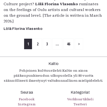
Culture project?
Lölä Florina Vlasenko
ruminates
on the feelings of Oulu artists and cultural workers
on the ground level. [The article is written in March
2026.]
Lölä Florina Vlasenko
1
2
3
…
46
>
Kaltio
Pohjoinen kulttuurilehti Kaltio on ainoa
pääkaupunkiseudun ulkopuolella yli 80 vuotta
säännöllisesti ilmestynyt valtakunnallinen mielipidelehti.
Seuraa
Kategoriat
Facebook
Verkkoartikkeli
Instagram
Teatteri