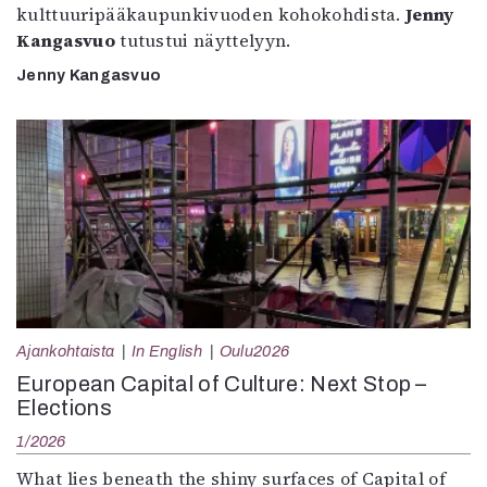
kulttuuripääkaupunkivuoden kohokohdista.
Jenny
Kangasvuo
tutustui näyttelyyn.
Jenny Kangasvuo
Ajankohtaista
In English
Oulu2026
European Capital of Culture: Next Stop –
Elections
1/2026
What lies beneath the shiny surfaces of Capital of