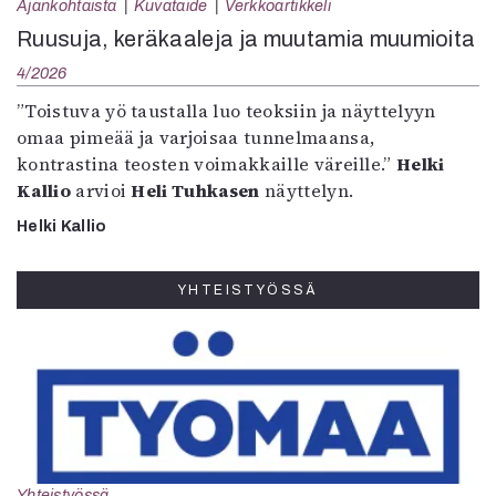
Ajankohtaista
Kuvataide
Verkkoartikkeli
Ruusuja, keräkaaleja ja muutamia muumioita
4/2026
”Toistuva yö taustalla luo teoksiin ja näyttelyyn
omaa pimeää ja varjoisaa tunnelmaansa,
kontrastina teosten voimakkaille väreille.”
Helki
Kallio
arvioi
Heli Tuhkasen
näyttelyn.
Helki Kallio
YHTEISTYÖSSÄ
Yhteistyössä