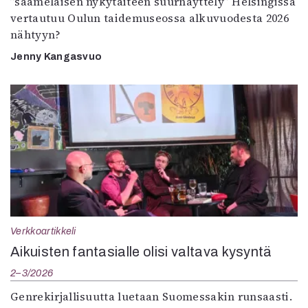
”saamelaisen nykytaiteen suurnäyttely” Helsingissä
vertautuu Oulun taidemuseossa alkuvuodesta 2026
nähtyyn?
Jenny Kangasvuo
Verkkoartikkeli
Aikuisten fantasialle olisi valtava kysyntä
2–3/2026
Genrekirjallisuutta luetaan Suomessakin runsaasti.