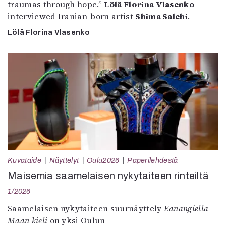
traumas through hope.”
Lölä Florina Vlasenko
interviewed Iranian-born artist
Shima Salehi
.
Lölä Florina Vlasenko
Kuvataide
Näyttelyt
Oulu2026
Paperilehdestä
Maisemia saamelaisen nykytaiteen rinteiltä
1/2026
Saamelaisen nykytaiteen suurnäyttely
Eanangiella –
Maan kieli
on yksi Oulun