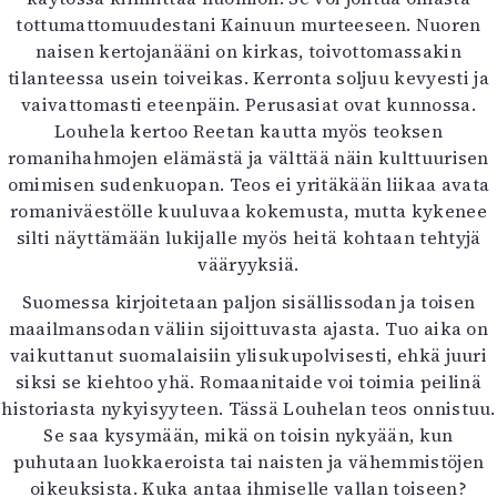
Mediatiedot
tottumattomuudestani Kainuun murteeseen. Nuoren
Kaltio ry
naisen kertojanääni on kirkas, toivottomassakin
tilanteessa usein toiveikas. Kerronta soljuu kevyesti ja
vaivattomasti eteenpäin. Perusasiat ovat kunnossa.
Louhela kertoo Reetan kautta myös teoksen
romanihahmojen elämästä ja välttää näin kulttuurisen
omimisen sudenkuopan. Teos ei yritäkään liikaa avata
romaniväestölle kuuluvaa kokemusta, mutta kykenee
silti näyttämään lukijalle myös heitä kohtaan tehtyjä
vääryyksiä.
Suomessa kirjoitetaan paljon sisällissodan ja toisen
maailmansodan väliin sijoittuvasta ajasta. Tuo aika on
vaikuttanut suomalaisiin ylisukupolvisesti, ehkä juuri
siksi se kiehtoo yhä. Romaanitaide voi toimia peilinä
historiasta nykyisyyteen. Tässä Louhelan teos onnistuu.
Se saa kysymään, mikä on toisin nykyään, kun
puhutaan luokkaeroista tai naisten ja vähemmistöjen
oikeuksista. Kuka antaa ihmiselle vallan toiseen?