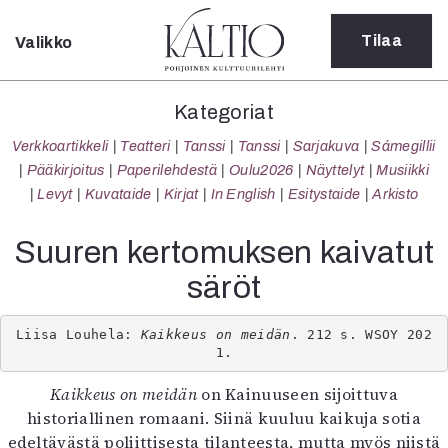
Tilaa
Valikko
Sulje
Kategoriat
Kategoriat
Verkkoartikkeli
Verkkoartikkeli
Teatteri
Tanssi
Tanssi
Sarjakuva
Sámegillii
Teatteri
Pääkirjoitus
Paperilehdestä
Oulu2026
Näyttelyt
Musiikki
Tanssi
Levyt
Kuvataide
Kirjat
In English
Esitystaide
Arkisto
Tanssi
Sarjakuva
Suuren kertomuksen kaivatut
Sámegillii
säröt
Pääkirjoitus
Paperilehdestä
Oulu2026
Liisa Louhela: 
Kaikkeus on meidän
. 212 s. WSOY 202
Näyttelyt
Musiikki
Kaikkeus on meidän
on Kainuuseen sijoittuva
Levyt
historiallinen romaani. Siinä kuuluu kaikuja sotia
Kuvataide
edeltävästä poliittisesta tilanteesta, mutta myös niistä