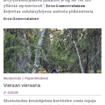
levytystauon jälkeen julkaistu
Bring Me The Sun
yllättää myönteisesti”,
Eros Gomorralainen
kirjoittaa oululaisyhtyeen uudesta pitkäsoitosta.
Eros Gomorralainen
Mustarinda
Paperilehdestä
Vieraan vieraana
2–3/2026
Mustarindan kesäohjelma kuvittelee uusia tapoja