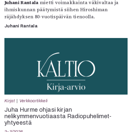
Juhani Rantala
mietti voimakkainta väkivaltaa ja
ihmiskunnan päätymistä siihen Hiroshiman
räjähdyksen 80-vuotispäivän tienoolla.
Juhani Rantala
Kirjat
Verkkoartikkeli
Juha Hurme ohjasi kirjan
nelikymmenvuotiaasta Radiopuhelimet-
yhtyeestä
2–3/2026