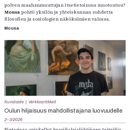
polven maahanmuuttajan itsetietoisuus muotoutuu?
Mousa
pohtii yksilön ja yhteiskunnan suhdetta
filosofien ja sosiologien näkökulmien valossa.
Mousa
Kuvataide
Verkkoartikkeli
Oulun hiljaisuus mahdollistajana luovuudelle
2–3/2026
Pietarissa opiskellut brasilialaislähtöinen taiteilija