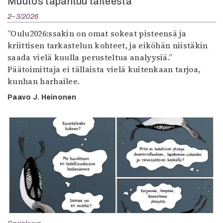
Muutos tapahtuu taiteesta
2–3/2026
”Oulu2026:ssakin on omat sokeat pisteensä ja
kriittisen tarkastelun kohteet, ja eiköhän niistäkin
saada vielä kuulla perusteltua analyysiä.”
Päätoimittaja ei tällaista vielä kuitenkaan tarjoa,
kunhan harhailee.
Paavo J. Heinonen