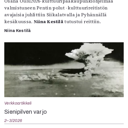
Osana Oulu2026-kulttuuripääkaupunkiohjelmaa
valmistuneen Pentin polut -kulttuurireitistön
avajaisia juhlittiin Siikalatvalla ja Pyhännällä
kesäkuussa.
Niina Kestilä
tutustui reittiin.
Niina Kestilä
Verkkoartikkeli
Sienipilven varjo
2–3/2026