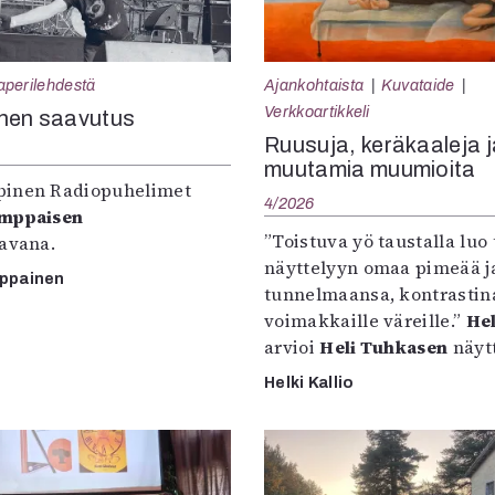
aperilehdestä
Ajankohtaista
Kuvataide
Verkkoartikkeli
nen saavutus
Ruusuja, keräkaaleja j
muutamia muumioita
inen Radiopuhelimet
4/2026
omppaisen
”Toistuva yö taustalla luo 
tavana.
näyttelyyn omaa pimeää ja
mppainen
tunnelmaansa, kontrastin
voimakkaille väreille.”
Hel
arvioi
Heli Tuhkasen
näytt
Helki Kallio