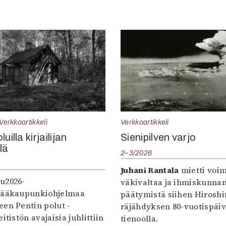
Verkkoartikkeli
Verkkoartikkeli
uilla kirjailijan
Sienipilven varjo
llä
2–3/2026
Juhani Rantala
mietti voi
u2026-
väkivaltaa ja ihmiskunna
pääkaupunkiohjelmaa
päätymistä siihen Hirosh
een Pentin polut -
räjähdyksen 80-vuotispäi
itistön avajaisia juhlittiin
tienoolla.