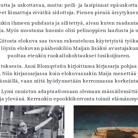
a ja uskottavaa, mutta: peili- ja lasipinnat epäuskottava
iteet liimattuja eivätkä sidottuja. Pienen pieniä ärsytyk
enkin ihmeen puhdasta ja silitettyä, aivan kuten raadant
ja. Myös muutama huomio olisi pelinoppien laadusta ja 
iitosta elokuva saa tuvan rakenteluun käytetyistä työkalui
löysin elokuvan päähenkilön Maijan lisäksi avustajaku
puoltaa etenkin ruokailukohtaukset lusikoijineen.
ituksesta. Anni Blomqvistin kirjoittama kirjasarja pohja
Niin kirjassarjassa kuin elokuvassakin Maija menettää 
ssäillä, vaan niitä hyödynnetään kerronnassa korkein
ttä Lymi onnistuu adaptaatiossaan olemaan mässäilemättä
ja ylevänä. Kerrankin epookkikerronta toimii elämänmyö