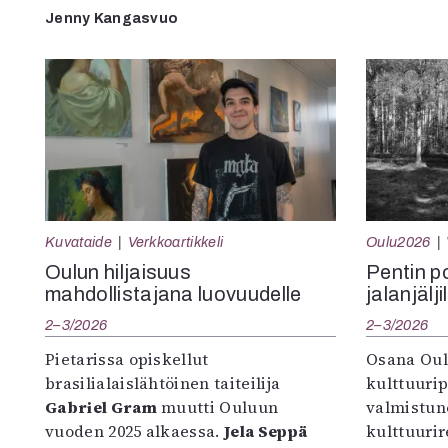
Jenny Kangasvuo
Kuvataide
Verkkoartikkeli
Oulu2026
Oulun hiljaisuus
Pentin pol
mahdollistajana luovuudelle
jalanjälji
2–3/2026
2–3/2026
Pietarissa opiskellut
Osana Oul
brasilialaislähtöinen taiteilija
kulttuuri
Gabriel Gram
muutti Ouluun
valmistun
vuoden 2025 alkaessa.
Jela Seppä
kulttuurire