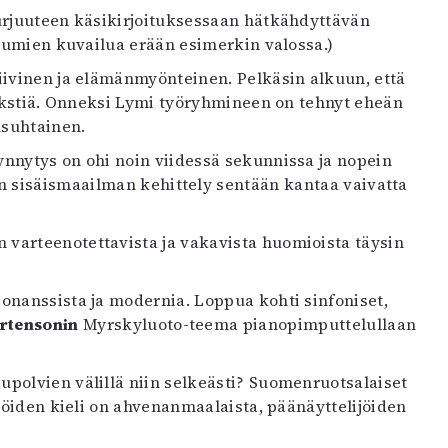
rjuuteen käsikirjoituksessaan hätkähdyttävän
htumien kuvailua erään esimerkin valossa.)
ivinen ja elämänmyönteinen. Pelkäsin alkuun, että
tekstiä. Onneksi Lymi työryhmineen on tehnyt eheän
usuhtainen.
nytys on ohi noin viidessä sekunnissa ja nopein
n sisäismaailman kehittely sentään kantaa vaivatta
arteenotettavista ja vakavista huomioista täysin
onanssista ja modernia. Loppua kohti sinfoniset,
rtensonin
Myrskyluoto-teema pianopimputtelullaan
polvien välillä niin selkeästi? Suomenruotsalaiset
ijöiden kieli on ahvenanmaalaista, päänäyttelijöiden