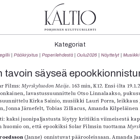
tegoriat
Lehdet
Info
Kategoriat
koartikkeli
4/2026
Tilaus j
illii
Pääkirjoitus
Paperilehdestä
Oulu2026
Näyttelyt
Musiikki
Teatteri
2–3/2026
irtonume
Tanssi
1/2026
Yhteistyö
 tavoin säyseä epookkionnist
Tanssi
6/2025
Toimitu
arjakuva
5/2025 saame
Mediatie
ar Films:
Myrskyluodon Maija
. 163 min, K12. Ensi-ilta 19.1.
ámegillii
5/2025
Kaltio r
 Ronkainen, lavastussuunnittelu Otso Linnalaakso, pukus
äkirjoitus
Lehtiarkisto
isuunnittelu Kirka Sainio, musiikki Lauri Porra, leikkaus
erilehdestä
, Jonna Järnefelt, Tobias Zilliacus, Amanda Kilpeläine
Oulu2026
 kaksi juonipaljastusta löytyy kritiikin viimeisestä kap
Näyttelyt
 huomio on, että epookiksi Solar Filmsin tuottama
Myrs
Musiikki
Troedsson
Levyt
(Janne) onnistuvat päärooleissaan. Amanda Ja