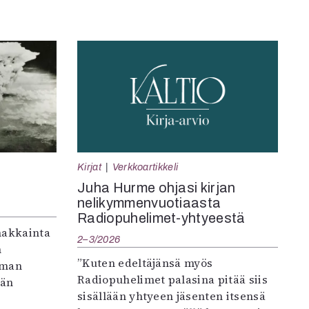
Kirjat
Verkkoartikkeli
Juha Hurme ohjasi kirjan
nelikymmenvuotiaasta
Radiopuhelimet-yhtyeestä
makkainta
2–3/2026
n
”Kuten edeltäjänsä myös
iman
Radiopuhelimet palasina pitää siis
vän
sisällään yhtyeen jäsenten itsensä