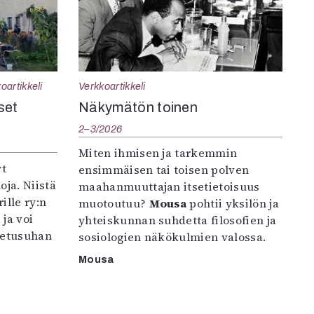
oartikkeli
Verkkoartikkeli
set
Näkymätön toinen
2–3/2026
Miten ihmisen ja tarkemmin
yt
ensimmäisen tai toisen polven
oja. Niistä
maahanmuuttajan itsetietoisuus
ille ry:n
muotoutuu?
Mousa
pohtii yksilön ja
ja voi
yhteiskunnan suhdetta filosofien ja
petusuhan
sosiologien näkökulmien valossa.
Mousa