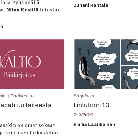
lla ja Pyhännällä
Juhani Rantala
sa.
Niina Kestilä
tutustui
lä
Sarjakuva
stä
Pääkirjoitus
Lintutorni 13
apahtuu taiteesta
2–3/2026
:ssakin on omat sokeat
Emilia Laatikainen
ja kriittisen tarkastelun