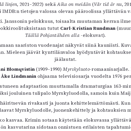
å linjen
uvataide
, 2021–2022) sekä
Aika on meidän
(
Vår tid är nu
, 20
i IMDB:n tietojen valossa olevan pääroolissa yllättävän
Kirjat
n English
sti. Janssonin pelokkuus, toisaalta muutaman kerran ilm
sitystaide
okkiroolituksistaan tutut
Carl-Kristian Rundman
(muu
Arkisto
Täällä Pohjantähden alla
-elokuvat).
nmaan saariston vuodenajat näkyvät siinä kauniisti. Kuv
n. Mieleen jäävät kynttilänvaloa hyödyntävät kohtaukse
jäälautat.
ni Blomqvistin
(1909–1990)
Myrskyluoto
-romaanisarjalle. 
a
Åke Lindmanin
ohjaama televisiosarja vuodelta 1976 pe
nistuneen adaptaation muuttamalla dramaturgiaa 163-mi
kiksi jouluinen tulipalo Myrskyluodolla, samoin kuin Mai
 häiritsevän rivakasti ja juonta kehittelemättömästi. Kun
laavat Myrskyluodolle, juonenkehittely ja kohtauksien 
ko kasvaa. Krimin sotaan käytetään elokuvassa yllättävän
ön kasvutarina sidotaan onnistuen erilaisten tapahtumi