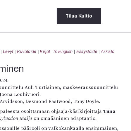
Tilaa
Kaltio
a
Levyt
Kuvataide
Kirjat
In English
Esitystaide
Arkisto
rot
ssä
uminen
s
dot
2024.
y
uunnittelu Auli Turtiainen, maskeeraussuunnittelu
 Joona Louhivuori.
n Arvidsson, Desmond Eastwood, Tony Doyle.
paleesta osoittamaan ohjaaja-käsikirjoittaja
Tiina
kyluodon Maija
on omaääninen adaptaatio.
nssonille päärooli on valkokankaalla ensimmäinen,