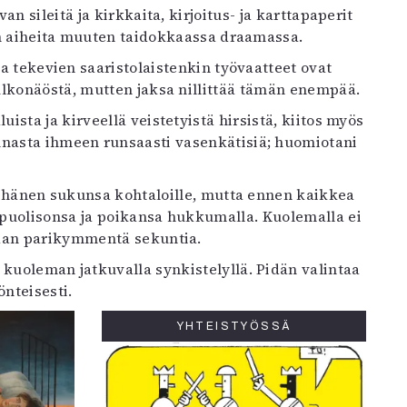
n sileitä ja kirkkaita, kirjoitus- ja karttapaperit
sen aiheita muuten taidokkaassa draamassa.
aa tekevien saaristolaistenkin työvaatteet ovat
ulkonäöstä, mutten jaksa nillittää tämän enempää.
sta ja kirveellä veistetyistä hirsistä, kiitos myös
nnasta ihmeen runsaasti vasenkätisiä; huomiotani
a hänen sukunsa kohtaloille, mutta ennen kaikkea
puolisonsa ja poikansa hukkumalla. Kuolemalla ei
taan parikymmentä sekuntia.
 kuoleman jatkuvalla synkistelyllä. Pidän valintaa
nteisesti.
YHTEISTYÖSSÄ