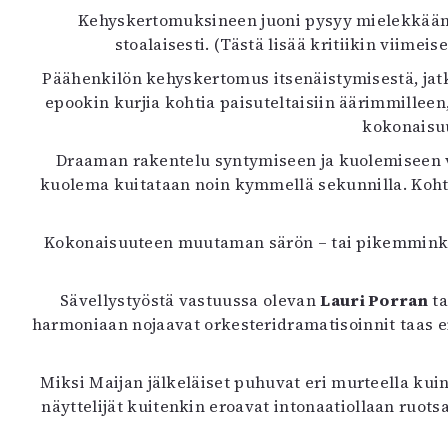
Kehyskertomuksineen juoni pysyy mielekkäänä
stoalaisesti. (Tästä lisää kritiikin viim
Päähenkilön kehyskertomus itsenäistymisestä, jat
epookin kurjia kohtia paisuteltaisiin äärimmillee
kokonaisuu
Draaman rakentelu syntymiseen ja kuolemiseen v
kuolema kuitataan noin kymmellä sekunnilla. Kohta
Kokonaisuuteen muutaman särön – tai pikemminkin
Sävellystyöstä vastuussa olevan
Lauri Porran
ta
harmoniaan nojaavat orkesteridramatisoinnit taas 
Miksi Maijan jälkeläiset puhuvat eri murteella ku
näyttelijät kuitenkin eroavat intonaatiollaan ruots