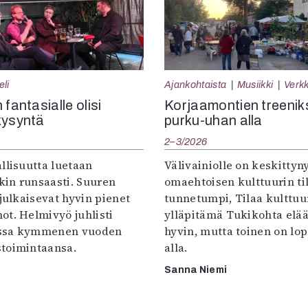
eli
Ajankohtaista
Musiikki
Verkk
 fantasialle olisi
Korjaamontien treenik
kysyntä
purku-uhan alla
2–3/2026
llisuutta luetaan
Välivainiolle on keskittyn
in runsaasti. Suuren
omaehtoisen kulttuurin til
 julkaisevat hyvin pienet
tunnetumpi, Tilaa kulttuur
ot. Helmivyö juhlisti
ylläpitämä Tukikohta elää 
ssa kymmenen vuoden
hyvin, mutta toinen on lo
toimintaansa.
alla.
Sanna Niemi