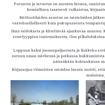
Puvustus ja lavastus on muuten hienoa, onnistunutt
kemiallisen tasaisesti valkaistua, kirjan
Brittisotilaiden asustus on taisteluiden jälke
vaatehuollollisesti kuin pukupusseista tempaistu
Ihan taidokasta ja kiiteltävää ajankuvaa muuten. K
venetyyppien tuntemuksesta. Ilon pilkahduksina 
Loppuun kaksi juonenpaljastusta ja lisäkehu sov
suruun oman miehensä ja poikansa hukkumisista. 
näissäkään kohtauksissa mä
Kirjasarjan viimeisten osioiden luenta osoitti, e
mainiona 