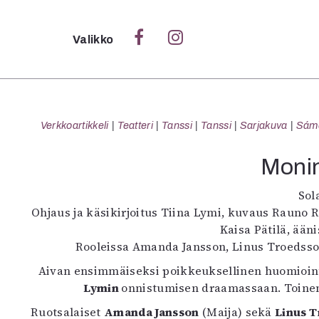
Sulje
Valikko
Ka
Verk
Verkkoartikkeli
Teatteri
Tanssi
Tanssi
Sarjakuva
Sámeg
Monin
S
Sol
S
Ohjaus ja käsikirjoitus Tiina Lymi, kuvaus Rauno
Pä
Kaisa Pätilä, ään
Pap
Rooleissa Amanda Jansson, Linus Troedsson
Aivan ensimmäiseksi poikkeuksellinen huomiointi:
Lymin
onnistumisen draamassaan. Toinen
Ruotsalaiset
Amanda Jansson
(Maija) sekä
Linus 