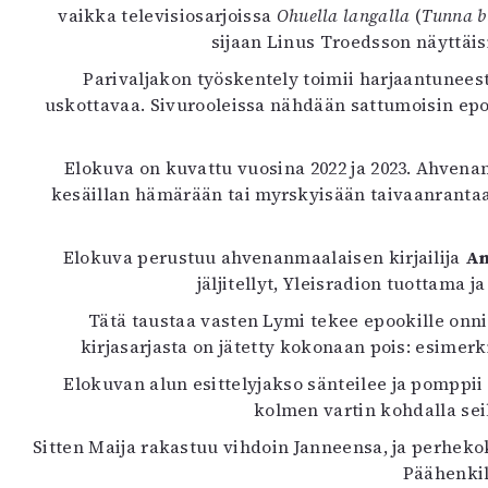
vaikka televisiosarjoissa
Ohuella langalla
(
Tunna bl
K
sijaan Linus Troedsson näyttäis
I
Parivaljakon työskentely toimii harjaantunee
E
uskottavaa. Sivurooleissa nähdään sattumoisin epo
Elokuva on kuvattu vuosina 2022 ja 2023. Ahvena
kesäillan hämärään tai myrskyisään taivaanrantaa
Elokuva perustuu ahvenanmaalaisen kirjailija
An
jäljitellyt, Yleisradion tuottama j
Tätä taustaa vasten Lymi tekee epookille on
kirjasarjasta on jätetty kokonaan pois: esimer
Elokuvan alun esittelyjakso sänteilee ja pomppii
kolmen vartin kohdalla sei
Sitten Maija rakastuu vihdoin Janneensa, ja perheko
Päähenkil