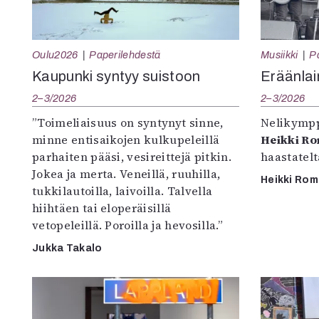
Oulu2026
Paperilehdestä
Musiikki
P
Kaupunki syntyy suistoon
Eräänlai
2–3/2026
2–3/2026
”Toimeliaisuus on syntynyt sinne,
Nelikympp
minne entisaikojen kulkupeleillä
Heikki R
parhaiten pääsi, vesireittejä pitkin.
haastatel
Jokea ja merta. Veneillä, ruuhilla,
Heikki Ro
tukkilautoilla, laivoilla. Talvella
hiihtäen tai eloperäisillä
vetopeleillä. Poroilla ja hevosilla.”
Jukka Takalo