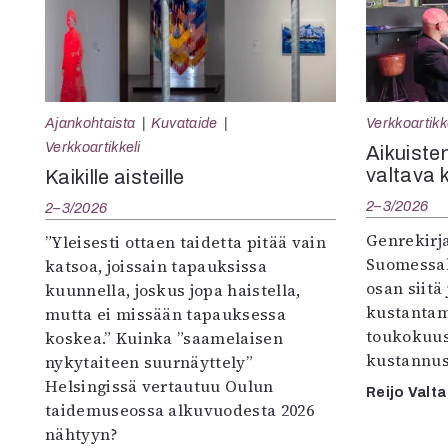
Ajankohtaista
Kuvataide
Verkkoartikk
Verkkoartikkeli
Aikuisten
valtava 
Kaikille aisteille
2–3/2026
2–3/2026
Genrekirja
”Yleisesti ottaen taidetta pitää vain
Suomessak
katsoa, joissain tapauksissa
osan siitä
kuunnella, joskus jopa haistella,
kustantam
mutta ei missään tapauksessa
toukokuu
koskea.” Kuinka ”saamelaisen
kustannus
nykytaiteen suurnäyttely”
Helsingissä vertautuu Oulun
Reijo Valta
taidemuseossa alkuvuodesta 2026
nähtyyn?