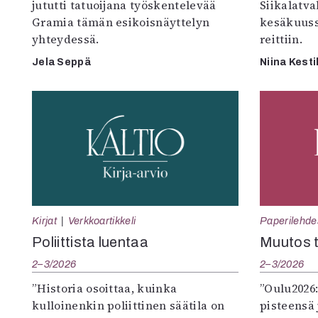
jututti tatuoijana työskentelevää
Siikalatva
Gramia tämän esikoisnäyttelyn
kesäkuus
yhteydessä.
reittiin.
Jela Seppä
Niina Kesti
Kirjat
Verkkoartikkeli
Paperilehde
Poliittista luentaa
Muutos t
2–3/2026
2–3/2026
”Historia osoittaa, kuinka
”Oulu2026
kulloinenkin poliittinen säätila on
pisteensä 