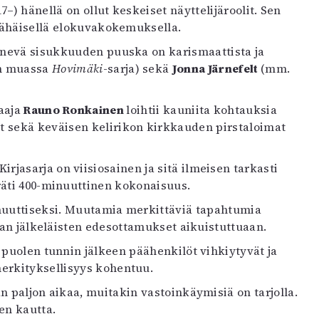
17–) hänellä on ollut keskeiset näyttelijäroolit. Sen
 vähäisellä elokuvakokemuksella.
enevä sisukkuuden puuska on karismaattista ja
n muassa
Hovimäki
-sarja) sekä
Jonna Järnefelt
(mm.
aaja
Rauno Ronkainen
loihtii kauniita kohtauksia
t sekä keväisen kelirikon kirkkauden pirstaloimat
Kirjasarja on viisiosainen ja sitä ilmeisen tarkasti
räti 400-minuuttinen kokonaisuus.
nuuttiseksi. Muutamia merkittäviä tapahtumia
jan jälkeläisten edesottamukset aikuistuttuaan.
 puolen tunnin jälkeen päähenkilöt vihkiytyvät ja
merkityksellisyys kohentuu.
 paljon aikaa, muitakin vastoinkäymisiä on tarjolla.
en kautta.