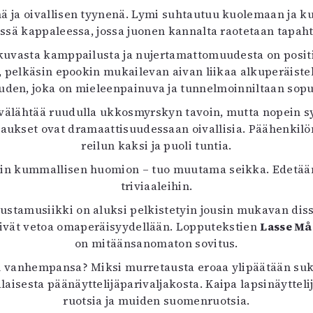
 ja oivallisen tyynenä. Lymi suhtautuu kuolemaan ja ku
eisessä kappaleessa, jossa juonen kannalta raotetaan tapa
kuvasta kamppailusta ja nujertamattomuudesta on positi
n, pelkäsin epookin mukailevan aivan liikaa alkuperäis
den, joka on mieleenpainuva ja tunnelmoinniltaan sop
älähtää ruudulla ukkosmyrskyn tavoin, mutta nopein syn
ukset ovat dramaattisuudessaan oivallisia. Päähenkilö
reilun kaksi ja puoli tuntia.
 kummallisen huomion – tuo muutama seikka. Edetään v
triviaaleihin.
ustamusiikki on aluksi pelkistetyin jousin mukavan diss
eivät vetoa omaperäisyydellään. Lopputekstien
Lasse Må
on mitäänsanomaton sovitus.
in vanhempansa? Miksi murretausta eroaa ylipäätään suku
alaisesta päänäyttelijäparivaljakosta. Kaipa lapsinäyttel
ruotsia ja muiden suomenruotsia.