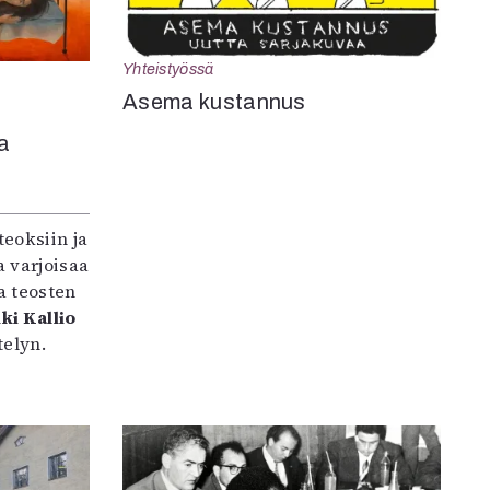
Yhteistyössä
Asema kustannus
a
teoksiin ja
 varjoisaa
a teosten
ki Kallio
elyn.