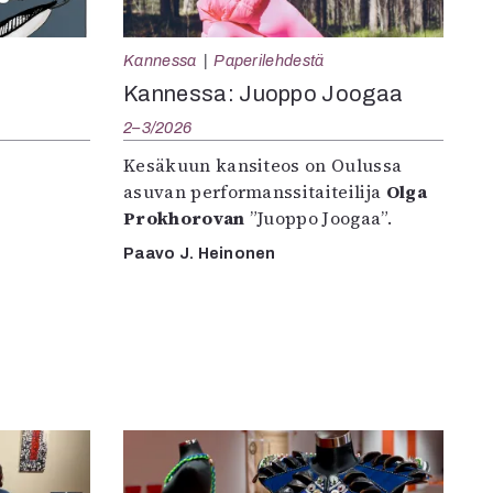
Kannessa
Paperilehdestä
Kannessa: Juoppo Joogaa
2–3/2026
Kesäkuun kansiteos on Oulussa
asuvan performanssitaiteilija
Olga
Prokhorovan
”Juoppo Joogaa”.
Paavo J. Heinonen