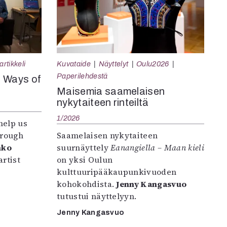
rtikkeli
Kuvataide
Näyttelyt
Oulu2026
Paperilehdestä
e Ways of
Maisemia saamelaisen
nykytaiteen rinteiltä
1/2026
help us
hrough
Saamelaisen nykytaiteen
nko
suurnäyttely
Eanangiella – Maan kieli
rtist
on yksi Oulun
kulttuuripääkaupunkivuoden
kohokohdista.
Jenny Kangasvuo
tutustui näyttelyyn.
Jenny Kangasvuo