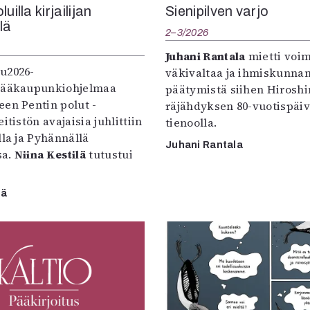
uilla kirjailijan
Sienipilven varjo
llä
2–3/2026
Juhani Rantala
mietti voi
u2026-
väkivaltaa ja ihmiskunna
pääkaupunkiohjelmaa
päätymistä siihen Hirosh
een Pentin polut -
räjähdyksen 80-vuotispäi
itistön avajaisia juhlittiin
tienoolla.
lla ja Pyhännällä
Juhani Rantala
sa.
Niina Kestilä
tutustui
lä