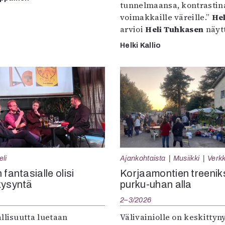
tunnelmaansa, kontrastin
voimakkaille väreille.”
Hel
arvioi
Heli Tuhkasen
näytt
Helki Kallio
eli
Ajankohtaista
Musiikki
Verkk
 fantasialle olisi
Korjaamontien treenik
kysyntä
purku-uhan alla
2–3/2026
llisuutta luetaan
Välivainiolle on keskittyn