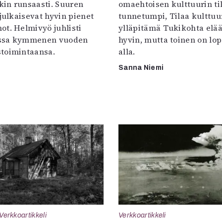
in runsaasti. Suuren
omaehtoisen kulttuurin til
 julkaisevat hyvin pienet
tunnetumpi, Tilaa kulttuur
ot. Helmivyö juhlisti
ylläpitämä Tukikohta elää 
ssa kymmenen vuoden
hyvin, mutta toinen on lo
toimintaansa.
alla.
Sanna Niemi
Verkkoartikkeli
Verkkoartikkeli