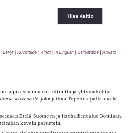
Tilaa
Kaltio
a
Levyt
Kuvataide
Kirjat
In English
Esitystaide
Arkisto
rot
ssä
s
dot
y
 on sopivassa määrin tuttuutta ja yhtymäkohtia
dämiä seireeneille
, joka jatkaa Topelius-palkinnolla
semaan Etelä-Suomeen ja itsehallintoalue Botniaan.
ittämään kevein perustein.