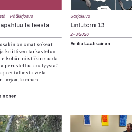
Sarjakuva
stä
Pääkirjoitus
Lintutorni 13
apahtuu taiteesta
2–3/2026
:ssakin on omat sokeat
Emilia Laatikainen
ja kriittisen tarkastelun
a eiköhän niistäkin saada
la perusteltua analyysiä.”
ja ei tällaista vielä
n tarjoa, kunhan
einonen