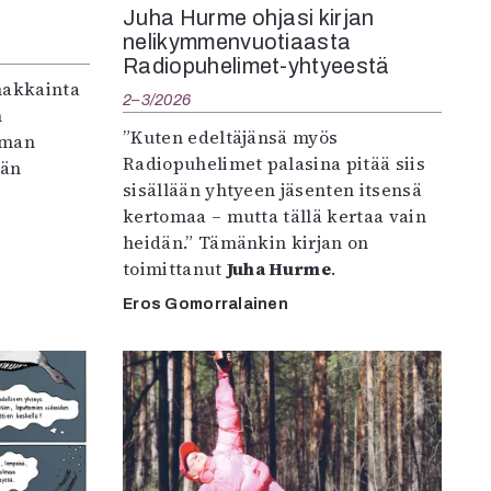
Juha Hurme ohjasi kirjan
nelikymmenvuotiaasta
Radiopuhelimet-yhtyeestä
makkainta
2–3/2026
n
”Kuten edeltäjänsä myös
iman
Radiopuhelimet palasina pitää siis
vän
sisällään yhtyeen jäsenten itsensä
kertomaa – mutta tällä kertaa vain
heidän.” Tämänkin kirjan on
toimittanut
Juha Hurme
.
Eros Gomorralainen