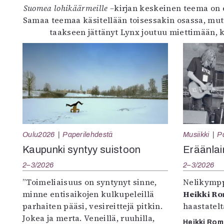
Suomea lohikäärmeille –
kirjan keskeinen teema on 
Samaa teemaa käsitellään toisessakin osassa, mutt
taakseen jättänyt Lynx joutuu miettimään, k
Oulu2026
Paperilehdestä
Musiikki
P
Kaupunki syntyy suistoon
Eräänlai
2–3/2026
2–3/2026
”Toimeliaisuus on syntynyt sinne,
Nelikympp
minne entisaikojen kulkupeleillä
Heikki R
parhaiten pääsi, vesireittejä pitkin.
haastatel
Jokea ja merta. Veneillä, ruuhilla,
Heikki Ro