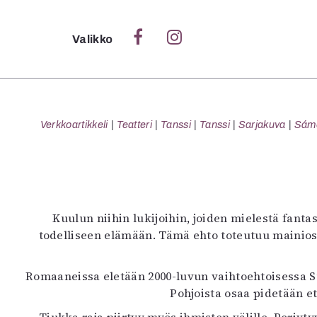
Sulje
Valikko
Ka
Verk
Verkkoartikkeli
Teatteri
Tanssi
Tanssi
Sarjakuva
Sámeg
S
S
Kuulun niihin lukijoihin, joiden mielestä fan
Pä
todelliseen elämään. Tämä ehto toteutuu mainio
Pap
Romaaneissa eletään 2000-luvun vaihtoehtoisessa S
Pohjoista osaa pidetään e