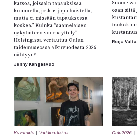
Suomessak
katsoa, joissain tapauksissa
osan siitä
kuunnella, joskus jopa haistella,
kustantam
mutta ei missään tapauksessa
toukokuu
koskea.” Kuinka ”saamelaisen
kustannus
nykytaiteen suurnäyttely”
Helsingissä vertautuu Oulun
Reijo Valta
taidemuseossa alkuvuodesta 2026
nähtyyn?
Jenny Kangasvuo
Kuvataide
Verkkoartikkeli
Oulu2026