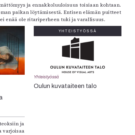
ämättömyys ja ennakkoluuloisuus toisiaan kohtaan.
 oman paikan löytämisestä. Entisen elämän puitteet
 enää ole ritariperheen tuki ja varallisuus.
YHTEISTYÖSSÄ
Yhteistyössä
Oulun kuvataiteen talo
a
teoksiin ja
 varjoisaa