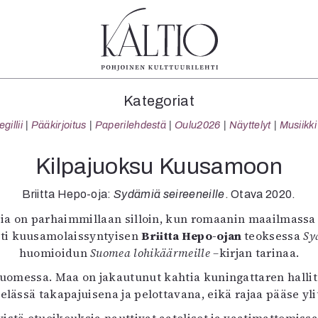
tegoriat
Lehdet
Info
Kategoriat
koartikkeli
4/2026
Tilaus j
illii
Pääkirjoitus
Paperilehdestä
Oulu2026
Näyttelyt
Musiikki
Teatteri
2–3/2026
irtonume
Tanssi
1/2026
Yhteistyö
Kilpajuoksu Kuusamoon
Tanssi
6/2025
Toimitu
arjakuva
5/2025 saame
Mediatie
Briitta Hepo-oja:
Sydämiä seireeneille
. Otava 2020.
ámegillii
5/2025
Kaltio r
tasia on parhaimmillaan silloin, kun romaanin maailmassa
äkirjoitus
Lehtiarkisto
sti kuusamolaissyntyisen
Briitta Hepo-ojan
teoksessa
Sy
erilehdestä
huomioidun
Suomea lohikäärmeille –
kirjan tarinaa.
Oulu2026
uomessa. Maa on jakautunut kahtia kuningattaren hallit
Näyttelyt
telässä takapajuisena ja pelottavana, eikä rajaa pääse yl
Musiikki
Levyt