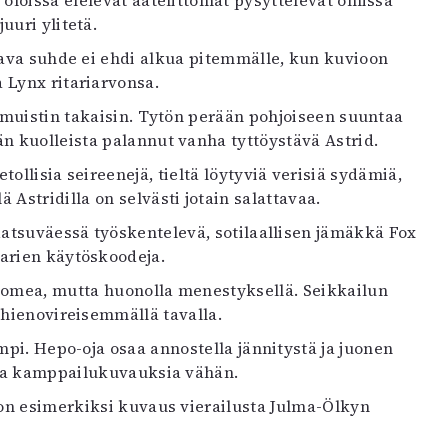
a oloissa elelevät aatelittomat pysyttelevät omissa
uuri ylitetä.
tava suhde ei ehdi alkua pitemmälle, kun kuvioon
Lynx ritariarvonsa.
n muistin takaisin. Tytön perään pohjoiseen suuntaa
n kuolleista palannut vanha tyttöystävä Astrid.
tollisia seireenejä, tieltä löytyviä verisiä sydämiä,
Astridilla on selvästi jotain salattavaa.
Ratsuväessä työskentelevä, sotilaallisen jämäkkä Fox
arien käytöskoodeja.
suomea, mutta huonolla menestyksellä. Seikkailun
 hienovireisemmällä tavalla.
pi. Hepo-oja osaa annostella jännitystä ja juonen
via kamppailukuvauksia vähän.
 on esimerkiksi kuvaus vierailusta Julma-Ölkyn