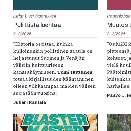
Kirjat
Verkkoartikkeli
Paperilehde
Poliittista luentaa
Muutos t
2–3/2026
2–3/2026
”Historia osoittaa, kuinka
”Oulu2026
kulloinenkin poliittinen säätila on
pisteensä 
heijastunut Suomen ja Venäjän
kohteet, j
välisiin kulttuuriseen
vielä kuul
kanssakäymiseen.
Tomi Huttunen
Päätoimitta
toteaa kirjallisuuden kääntäminen
kuitenkaa
olleen vilkkaampaa maiden välisen
harhailee.
suojasään vuosina.”
Paavo J. H
Juhani Rantala