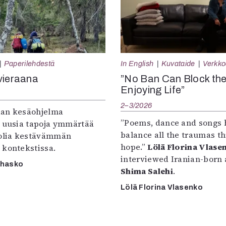
Paperilehdestä
In English
Kuvataide
Verkkoa
vieraana
”No Ban Can Block th
Enjoying Life”
2–3/2026
an kesäohjelma
”Poems, dance and songs 
e uusia tapoja ymmärtää
balance all the traumas t
oolia kestävämmän
hope.”
Lölä Florina Vlase
 kontekstissa.
interviewed Iranian-born a
rhasko
Shima Salehi
.
Lölä Florina Vlasenko