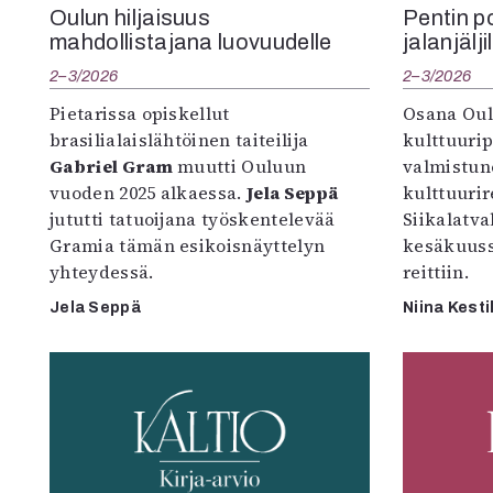
Oulun hiljaisuus
Pentin pol
mahdollistajana luovuudelle
jalanjälji
2–3/2026
2–3/2026
Pietarissa opiskellut
Osana Oul
brasilialaislähtöinen taiteilija
kulttuuri
Gabriel Gram
muutti Ouluun
valmistun
vuoden 2025 alkaessa.
Jela Seppä
kulttuurire
jututti tatuoijana työskentelevää
Siikalatva
Gramia tämän esikoisnäyttelyn
kesäkuus
yhteydessä.
reittiin.
Jela Seppä
Niina Kesti