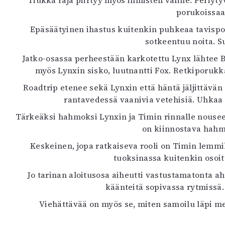
Tiukka raja piirtyy myös ihmisten välille. Periyty
K
porukoissaan
Epäsäätyinen ihastus kuitenkin puhkeaa tavispoi
I
sotkeentuu noita. 
E
Jatko-osassa perheestään karkotettu Lynx lähtee Bo
myös Lynxin sisko, luutnantti Fox. Retkiporukk
Roadtrip etenee sekä Lynxin että häntä jäljittävän s
rantavedessä vaanivia vetehisiä. Uhkaa t
Tärkeäksi hahmoksi Lynxin ja Timin rinnalle nousee 
on kiinnostava hahm
Keskeinen, jopa ratkaiseva rooli on Timin lemmi
tuoksinassa kuitenkin osoit
Jo tarinan aloitusosa aiheutti vastustamatonta 
käänteitä sopivassa rytmissä
Viehättävää on myös se, miten samoilu läpi me