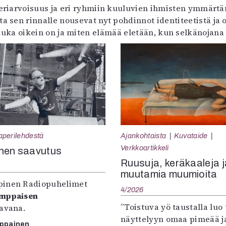
eriarvoisuus ja eri ryhmiin kuuluvien ihmisten ymmärt
a sen rinnalle nousevat nyt pohdinnot identiteetistä ja
uka oikein on ja miten elämää eletään, kun selkänojana ei
aperilehdestä
Ajankohtaista
Kuvataide
Verkkoartikkeli
nen saavutus
Ruusuja, keräkaaleja j
muutamia muumioita
inen Radiopuhelimet
4/2026
omppaisen
”Toistuva yö taustalla luo 
tavana.
näyttelyyn omaa pimeää ja
mppainen