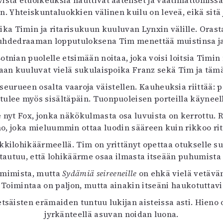
vistä etuoikeuksia nauttivat aateliset ja vaatimattomiss
uvataide
. Yhteiskuntaluokkien välinen kuilu on leveä, eikä sitä j
Kirjat
ka Timin ja ritarisukuun kuuluvan Lynxin välille. Oras
n English
Suhdedraaman lopputuloksena Tim menettää muistinsa ja 
sitystaide
Arkisto
tnian puolelle etsimään noitaa, joka voisi loitsia Timi
aan kuuluvat vielä sukulaispoika Franz sekä Tim ja tämä
eurueen osalta vaaroja väistellen. Kauheuksia riittää: pe
ulee myös sisältäpäin. Tuonpuoleisen porteilla käyneellä 
nyt Fox, jonka näkökulmasta osa luvuista on kerrottu. 
o, joka mieluummin ottaa luodin sääreen kuin rikkoo rit
kkilohikäärmeellä. Tim on yrittänyt opettaa otukselle 
tautuu, että lohikäärme osaa ilmasta itseään puhumista
ahmimista, mutta
Sydämiä seireeneille
on ehkä vielä vetäväm
. Toimintaa on paljon, mutta ainakin itseäni haukotutta
tsäisten erämaiden tuntuu lukijan aisteissa asti. Hieno
jyrkänteellä asuvan noidan luona.