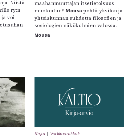
oja. Niistä
maahanmuuttajan itsetietoisuus
ille ry:n
muotoutuu?
Mousa
pohtii yksilön ja
ja voi
yhteiskunnan suhdetta filosofien ja
petusuhan
sosiologien näkökulmien valossa.
Mousa
Kirjat
Verkkoartikkeli