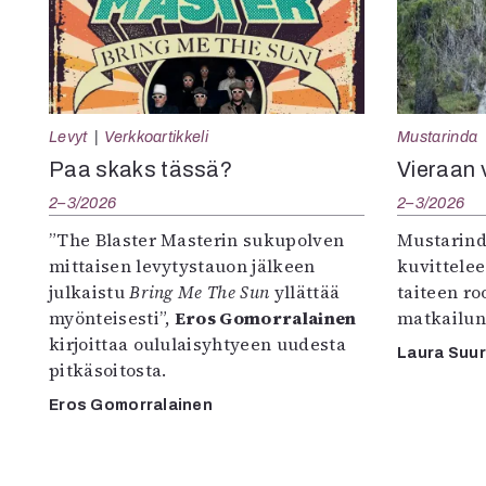
Levyt
Verkkoartikkeli
Mustarinda
Paa skaks tässä?
Vieraan 
2–3/2026
2–3/2026
”The Blaster Masterin sukupolven
Mustarind
mittaisen levytystauon jälkeen
kuvittele
julkaistu
Bring Me The Sun
yllättää
taiteen r
myönteisesti”,
Eros Gomorralainen
matkailun
kirjoittaa oululaisyhtyeen uudesta
Laura Suu
pitkäsoitosta.
Eros Gomorralainen