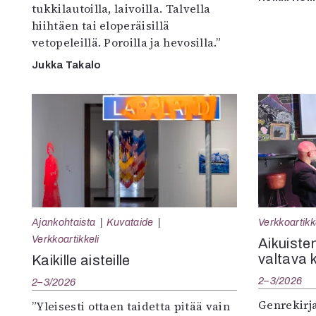
tukkilautoilla, laivoilla. Talvella
hiihtäen tai eloperäisillä
vetopeleillä. Poroilla ja hevosilla.”
Jukka Takalo
Ajankohtaista
Kuvataide
Verkkoartikk
Verkkoartikkeli
Aikuisten
valtava 
Kaikille aisteille
2–3/2026
2–3/2026
Genrekirja
”Yleisesti ottaen taidetta pitää vain