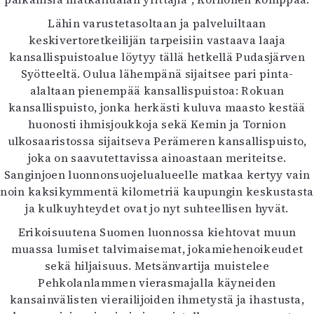
Lähin varustetasoltaan ja palveluiltaan
keskivertoretkeilijän tarpeisiin vastaava laaja
kansallispuistoalue löytyy tällä hetkellä Pudasjärven
Syötteeltä. Oulua lähempänä sijaitsee pari pinta-
alaltaan pienempää kansallispuistoa: Rokuan
kansallispuisto, jonka herkästi kuluva maasto kestää
huonosti ihmisjoukkoja sekä Kemin ja Tornion
ulkosaaristossa sijaitseva Perämeren kansallispuisto,
joka on saavutettavissa ainoastaan meriteitse.
Sanginjoen luonnonsuojelualueelle matkaa kertyy vain
noin kaksikymmentä kilometriä kaupungin keskustasta
ja kulkuyhteydet ovat jo nyt suhteellisen hyvät.
Erikoisuutena Suomen luonnossa kiehtovat muun
muassa lumiset talvimaisemat, jokamiehenoikeudet
sekä hiljaisuus. Metsänvartija muistelee
Pehkolanlammen vierasmajalla käyneiden
kansainvälisten vierailijoiden ihmetystä ja ihastusta,