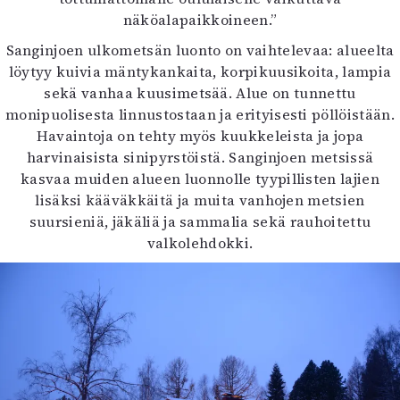
näköalapaikkoineen.”
Sanginjoen ulkometsän luonto on vaihtelevaa: alueelta
löytyy kuivia mäntykankaita, korpikuusikoita, lampia
sekä vanhaa kuusimetsää. Alue on tunnettu
monipuolisesta linnustostaan ja erityisesti pöllöistään.
Havaintoja on tehty myös kuukkeleista ja jopa
harvinaisista sinipyrstöistä. Sanginjoen metsissä
kasvaa muiden alueen luonnolle tyypillisten lajien
lisäksi kääväkkäitä ja muita vanhojen metsien
suursieniä, jäkäliä ja sammalia sekä rauhoitettu
valkolehdokki.