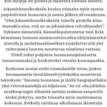
kun marjoja sai poimia ja maistella suoraan maasta.
Jokamiehenoikeuksiin kuuluu toisaalta myös vastuu
ympäröivästä luonnosta ja omien jälkien siivoamisesta.
”Olen jokamiehenoikeuksista toisella puolella aitaa.
Sanonkin aina, että ne on jokamiehen velvollisuudet”,
Nykänen täsmentää. Kansallispuistostatus toisi lisää
lainvoimaa luonnon monimuotoisuuden säilyttämiseksi
alueella ja rauhoitussäännökset suojelisivat sitä yhä
vahvemmin luontoa muuttavaa toimintaa vastaan.
Titteli tekisi pohjoista luonnonsuojelualuetta
tunnetummaksi ja houkuttelisi vieraita kauempaakin.
Korhonen nostaa esille suomalaisille tutun, joskus
huomaamatta itsestäänselvyydeksikin muuttuvan
luksuksen: ”Suomen luonnossa ja täällä Sanginjoellakin
yksi vetovoimatekijä on hiljaisuus.” Se voi olla joillekin
suurkaupungin vilinästä metsän rauhaan saapuville
aluksi järkytys, mutta toisaalta myös unohtumaton
kokemus. Retkeily raittiissa ulkoilmassa ikimetsän