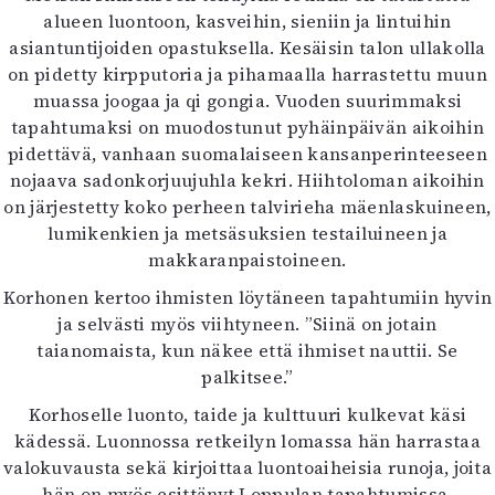
alueen luontoon, kasveihin, sieniin ja lintuihin
asiantuntijoiden opastuksella. Kesäisin talon ullakolla
on pidetty kirpputoria ja pihamaalla harrastettu muun
muassa joogaa ja qi gongia. Vuoden suurimmaksi
tapahtumaksi on muodostunut pyhäinpäivän aikoihin
pidettävä, vanhaan suomalaiseen kansanperinteeseen
nojaava sadonkorjuujuhla kekri. Hiihtoloman aikoihin
on järjestetty koko perheen talvirieha mäenlaskuineen,
lumikenkien ja metsäsuksien testailuineen ja
makkaranpaistoineen.
Korhonen kertoo ihmisten löytäneen tapahtumiin hyvin
ja selvästi myös viihtyneen. ”Siinä on jotain
taianomaista, kun näkee että ihmiset nauttii. Se
palkitsee.”
Korhoselle luonto, taide ja kulttuuri kulkevat käsi
kädessä. Luonnossa retkeilyn lomassa hän harrastaa
valokuvausta sekä kirjoittaa luontoaiheisia runoja, joita
hän on myös esittänyt Loppulan tapahtumissa.