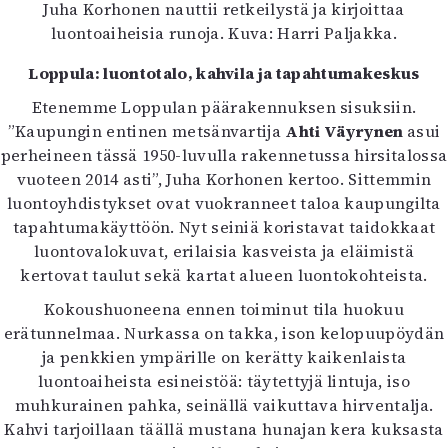
Juha Korhonen nauttii retkeilystä ja kirjoittaa
luontoaiheisia runoja. Kuva: Harri Paljakka.
Loppula: luontotalo, kahvila ja tapahtumakeskus
Etenemme Loppulan päärakennuksen sisuksiin.
”Kaupungin entinen metsänvartija
Ahti Väyrynen
asui
perheineen tässä 1950-luvulla rakennetussa hirsitalossa
vuoteen 2014 asti”, Juha Korhonen kertoo. Sittemmin
luontoyhdistykset ovat vuokranneet taloa kaupungilta
tapahtumakäyttöön. Nyt seiniä koristavat taidokkaat
luontovalokuvat, erilaisia kasveista ja eläimistä
kertovat taulut sekä kartat alueen luontokohteista.
Kokoushuoneena ennen toiminut tila huokuu
erätunnelmaa. Nurkassa on takka, ison kelopuupöydän
ja penkkien ympärille on kerätty kaikenlaista
luontoaiheista esineistöä: täytettyjä lintuja, iso
muhkurainen pahka, seinällä vaikuttava hirventalja.
Kahvi tarjoillaan täällä mustana hunajan kera kuksasta