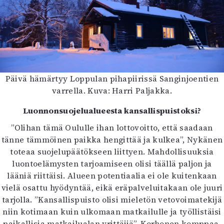
Päivä hämärtyy Loppulan pihapiirissä Sanginjoentien
varrella. Kuva: Harri Paljakka.
Luonnonsuojelualueesta kansallispuistoksi?
”Olihan tämä Oululle ihan lottovoitto, että saadaan
tänne tämmöinen paikka hengittää ja kulkea”, Nykänen
toteaa suojelupäätökseen liittyen. Mahdollisuuksia
luontoelämysten tarjoamiseen olisi täällä paljon ja
lääniä riittäisi. Alueen potentiaalia ei ole kuitenkaan
vielä osattu hyödyntää, eikä eräpalveluitakaan ole juuri
tarjolla. ”Kansallispuisto olisi mieletön vetovoimatekijä
niin kotimaan kuin ulkomaan matkailulle ja työllistäisi
paikallisia matkailualan yrittäjiä”, Korhonen komppaa.