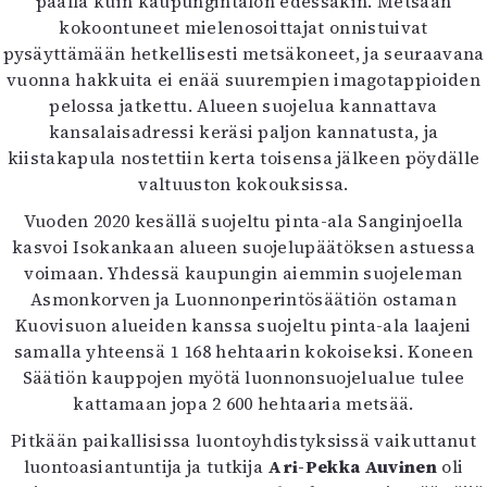
päällä kuin kaupungintalon edessäkin. Metsään
kokoontuneet mielenosoittajat onnistuivat
pysäyttämään hetkellisesti metsäkoneet, ja seuraavana
vuonna hakkuita ei enää suurempien imagotappioiden
pelossa jatkettu. Alueen suojelua kannattava
kansalaisadressi keräsi paljon kannatusta, ja
kiistakapula nostettiin kerta toisensa jälkeen pöydälle
valtuuston kokouksissa.
Vuoden 2020 kesällä suojeltu pinta-ala Sanginjoella
kasvoi Isokankaan alueen suojelupäätöksen astuessa
voimaan. Yhdessä kaupungin aiemmin suojeleman
Asmonkorven ja Luonnonperintösäätiön ostaman
Kuovisuon alueiden kanssa suojeltu pinta-ala laajeni
samalla yhteensä 1 168 hehtaarin kokoiseksi. Koneen
Säätiön kauppojen myötä luonnonsuojelualue tulee
kattamaan jopa 2 600 hehtaaria metsää.
Pitkään paikallisissa luontoyhdistyksissä vaikuttanut
luontoasiantuntija ja tutkija
Ari-Pekka Auvinen
oli