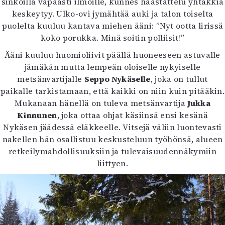
sinkoilla vapaasti ilmoille, kunnes haastattelu yhtäkkiä
keskeytyy. Ulko-ovi jymähtää auki ja talon toiselta
puolelta kuuluu kantava miehen ääni: ”Nyt ootta lirissä
koko porukka. Minä soitin polliisit!”
Ääni kuuluu huomioliivit päällä huoneeseen astuvalle
jämäkän mutta lempeän oloiselle nykyiselle
metsänvartijalle
Seppo Nykäselle
, joka on tullut
paikalle tarkistamaan, että kaikki on niin kuin pitääkin.
Mukanaan hänellä on tuleva metsänvartija
Jukka
Kinnunen
, joka ottaa ohjat käsiinsä ensi kesänä
Nykäsen jäädessä eläkkeelle. Vitsejä väliin luontevasti
nakellen hän osallistuu keskusteluun työhönsä, alueen
retkeilymahdollisuuksiin ja tulevaisuudennäkymiin
liittyen.