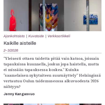
Ajankohtaista
Kuvataide
Verkkoartikkeli
Kaikille aisteille
2–3/2026
”Yleisesti ottaen taidetta pitää vain katsoa, joissain
tapauksissa kuunnella, joskus jopa haistella, mutta
ei missään tapauksessa koskea.” Kuinka
”saamelaisen nykytaiteen suurnäyttely” Helsingissä
vertautuu Oulun taidemuseossa alkuvuodesta 2026
nähtyyn?
Jenny Kangasvuo