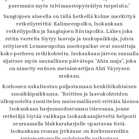
paremmin myös talvimaastopyöräilyn tarpeisiin.”
Sanginjoen alueella on tällä hetkellä kolme merkittyä
retkeilyreittiä: Kalimeenpolku, Isokankaan
retkeilypolku ja Sanginjoen Riistapolku. Lähes joka
reitin varrelta löytyy laavuja ja taukopaikkoja, joista
erityisesti Lemmenpolun nuotiopaikat ovat suosittuja
koko perheen retkikohteita. Isokankaan järven rannalla
sijaitsee myös saunallinen päivätupa ”Ahin maja”, joka
on nimetty entisen metsänvartijan Ahti Väyrysen
mukaan.
Korhonen uskaltautuu paljastamaan henkilökohtaisen
suosikkipaikkansa. ”Reittien ja laavukohteiden
ulkopuolelta suosittelen maisemallisesti erittäin hienoa
Isokankaan harjumuodostuman itäreunaa, jonne
retkeilijä löytää vaikkapa Isokankaanjärveltä helposti
seuraamalla Makkaraharjulle opastavaa tietä.
Isokankaan reunan jyrkänne on korkeuseroihin
tottumattomalle oululaiselle vaikuttava