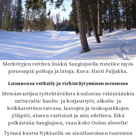
Merkittyjen reittien lisäksi Sanginjoella risteilee myös
pienempiä polkuja ja latuja. Kuva: Harri Paljakka.
Luonnossa retkeily ja virkistäytyminen nousussa
Metsänvartijan työtehtävälista kuulostaa vähintäänkin
mittavalta: huolto- ja korjaustyöt, ulkoilu- ja
kelkkareittien raivaus, laavujen ja taukopaikkojen
ylläpitö, alueen vartiointi ja niin edelleen. Eikä
pelkästään Sanginjoen, vaan koko Oulun alueella!
Työnsä kautta Nykäsellä on ainutlaatuinen tuntemus