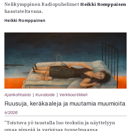
Nelikymppinen Radiopuhelimet
Heikki Romppaisen
haastateltavana.
Heikki Romppainen
Ajankohtaista
Kuvataide
Verkkoartikkeli
Ruusuja, keräkaaleja ja muutamia muumioita
4/2026
”Toistuva yö taustalla luo teoksiin ja näyttelyyn
omaa pimeää ja varjoisaa tunnelmaansa,