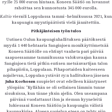
ry:lle 25 000 euron hintaan. Koneen Säätiö on luvannut
Mediatiedot
rahoittaa sen kunnostusta 345 000 eurolla.
Kaltio ry
Kaltio
vieraili Loppulassa tammi–helmikuussa 2021, kun
kaupungin myyntipäätöstä vielä jännitettiin.
Pitkäjänteisen työn tulos
Uutinen Oulun kaupunginhallituksen päätöksestä
myydä 1 440 hehtaaria Sanginjoen monikäyttömetsää
Koneen Säätiölle on ehtinyt vanheta pari päivää
saapuessamme tammikuussa valokuvaajan kanssa
Sanginjoen tietä pitkin entisen metsänvartijan talon
pihapiiriin, Loppulaan. Pihaportaiden kaiteeseen
nojailevan, Loppulan ystävät ry:n hallituksen jäsenen
Juha Korhosen
suupielet ovat edelleen kääntyneet
ylöspäin: ”Kyllähän se oli sellainen lämmin tunne
sisuksissa, kun tänne yksin ajelin. Olen useampana
päivänä vuodattanut ilon ja riemun kyyneleitä
lukiessani Koneen Säätiön ja kaupungin välistä
kauppakirjaa. Alueen suojelun eteen on tehty niin