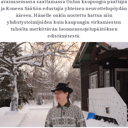
avainasemassa saattamassa Oulun kaupungin päättäjiä
ja Koneen Säätiön edustajia yhteisen neuvottelupöydän
ääreen. Hänelle onkin nostettu hattua niin
yhdistystoimijoiden kuin kaupungin virkamiesten
tahoilta merkittävän luonnonsuojelupäätöksen
edistämisestä.