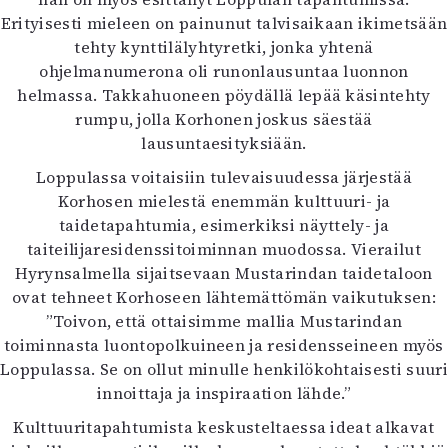
Erityisesti mieleen on painunut talvisaikaan ikimetsään
tehty kynttilälyhtyretki, jonka yhtenä
ohjelmanumerona oli runonlausuntaa luonnon
helmassa. Takkahuoneen pöydällä lepää käsintehty
rumpu, jolla Korhonen joskus säestää
lausuntaesityksiään.
Loppulassa voitaisiin tulevaisuudessa järjestää
Korhosen mielestä enemmän kulttuuri- ja
taidetapahtumia, esimerkiksi näyttely- ja
taiteilijaresidenssitoiminnan muodossa. Vierailut
Hyrynsalmella sijaitsevaan Mustarindan taidetaloon
ovat tehneet Korhoseen lähtemättömän vaikutuksen:
”Toivon, että ottaisimme mallia Mustarindan
toiminnasta luontopolkuineen ja residensseineen myös
Loppulassa. Se on ollut minulle henkilökohtaisesti suuri
innoittaja ja inspiraation lähde.”
Kulttuuritapahtumista keskusteltaessa ideat alkavat