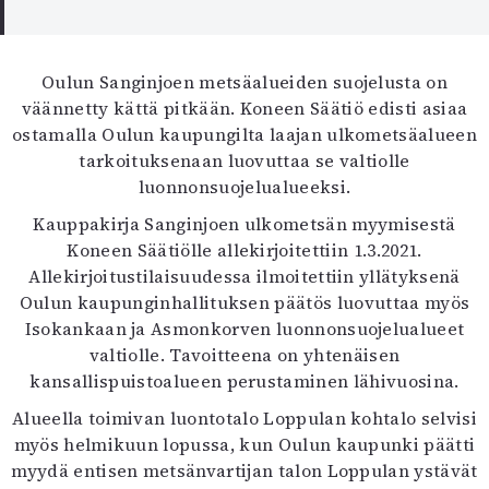
Kirjat
In English
Esitystaide
Oulun Sanginjoen metsäalueiden suojelusta on
Arkisto
väännetty kättä pitkään. Koneen Säätiö edisti asiaa
ostamalla Oulun kaupungilta laajan ulkometsäalueen
Lehdet
tarkoituksenaan luovuttaa se valtiolle
4/2026
luonnonsuojelualueeksi.
2–3/2026
Kauppakirja Sanginjoen ulkometsän myymisestä
1/2026
Koneen Säätiölle allekirjoitettiin 1.3.2021.
6/2025
Allekirjoitustilaisuudessa ilmoitettiin yllätyksenä
5/2025 saame
Oulun kaupunginhallituksen päätös luovuttaa myös
5/2025
Isokankaan ja Asmonkorven luonnonsuojelualueet
Lehtiarkisto
valtiolle. Tavoitteena on yhtenäisen
kansallispuistoalueen perustaminen lähivuosina.
Info
Alueella toimivan luontotalo Loppulan kohtalo selvisi
Tilaus ja irtonumerot
myös helmikuun lopussa, kun Oulun kaupunki päätti
Yhteistyössä
myydä entisen metsänvartijan talon Loppulan ystävät
Toimitus