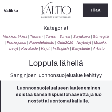
Tilaa
Valikko
Sulje
Kategoriat
Kategoriat
Verkkoartikkeli
Verkkoartikkeli
Teatteri
Tanssi
Tanssi
Sarjakuva
Sámegillii
Teatteri
Pääkirjoitus
Paperilehdestä
Oulu2026
Näyttelyt
Musiikki
Tanssi
Levyt
Kuvataide
Kirjat
In English
Esitystaide
Arkisto
Tanssi
Sarjakuva
Loppula lähellä
Sámegillii
Pääkirjoitus
Sanginjoen luonnonsuojelualue kehittyy
Paperilehdestä
Oulu2026
Luonnonsuojelualueen laajeneminen
Näyttelyt
edistää kansallispuistohaavetta ja luo
Musiikki
nostetta luontomatkailulle.
Levyt
Kuvataide