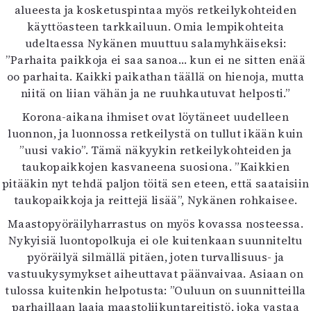
alueesta ja kosketuspintaa myös retkeilykohteiden
käyttöasteen tarkkailuun. Omia lempikohteita
udeltaessa Nykänen muuttuu salamyhkäiseksi:
”Parhaita paikkoja ei saa sanoa… kun ei ne sitten enää
oo parhaita. Kaikki paikathan täällä on hienoja, mutta
niitä on liian vähän ja ne ruuhkautuvat helposti.”
Korona-aikana ihmiset ovat löytäneet uudelleen
luonnon, ja luonnossa retkeilystä on tullut ikään kuin
”uusi vakio”. Tämä näkyykin retkeilykohteiden ja
taukopaikkojen kasvaneena suosiona. ”Kaikkien
pitääkin nyt tehdä paljon töitä sen eteen, että saataisiin
taukopaikkoja ja reittejä lisää”, Nykänen rohkaisee.
Maastopyöräilyharrastus on myös kovassa nosteessa.
Nykyisiä luontopolkuja ei ole kuitenkaan suunniteltu
pyöräilyä silmällä pitäen, joten turvallisuus- ja
vastuukysymykset aiheuttavat päänvaivaa. Asiaan on
tulossa kuitenkin helpotusta: ”Ouluun on suunnitteilla
parhaillaan laaja maastoliikuntareitistö, joka vastaa