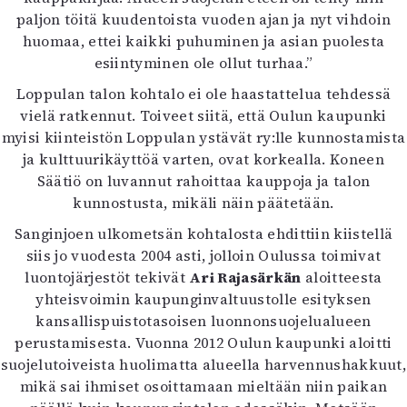
paljon töitä kuudentoista vuoden ajan ja nyt vihdoin
huomaa, ettei kaikki puhuminen ja asian puolesta
esiintyminen ole ollut turhaa.”
Loppulan talon kohtalo ei ole haastattelua tehdessä
vielä ratkennut. Toiveet siitä, että Oulun kaupunki
myisi kiinteistön Loppulan ystävät ry:lle kunnostamista
ja kulttuurikäyttöä varten, ovat korkealla. Koneen
Säätiö on luvannut rahoittaa kauppoja ja talon
kunnostusta, mikäli näin päätetään.
Sanginjoen ulkometsän kohtalosta ehdittiin kiistellä
siis jo vuodesta 2004 asti, jolloin Oulussa toimivat
luontojärjestöt tekivät
Ari Rajasärkän
aloitteesta
yhteisvoimin kaupunginvaltuustolle esityksen
kansallispuistotasoisen luonnonsuojelualueen
perustamisesta. Vuonna 2012 Oulun kaupunki aloitti
suojelutoiveista huolimatta alueella harvennushakkuut,
mikä sai ihmiset osoittamaan mieltään niin paikan