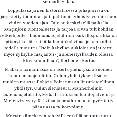
siemailtavaksi.
Loppulassa ja sen historiallisessa pihapiirissä on
järjestetty toimintaa ja tapahtumia yhdistysvoimin noin
viiden vuoden ajan. Talo on keskeisellä paikalla
Sanginjoen luontoaluetta ja tarjoaa oivan tukikohdan
retkeilijöille. ”Luonnonsuojeluliiton paikallisporukka on
pitänyt kesäisin täällä luontokahvilaa, joka on ollut
todella suosittu. Usein kahvilan aukioloa on jatkettu
myös syksylle marjastus- ja sienestyskauden ollessa
aktiivisimmillaan”, Korhonen kertoo.
Mukana toiminnassa on useita yhdistyksiä Suomen
Luonnonsuojeluliiton Oulun yhdistyksen lisäksi:
muiden muassa Pohjois-Pohjanmaan lintutieteellinen
yhdistys, Oulun sieniseura, Mannerheimin
lastensuojeluliitto, Metsähallituksen luontopalvelut ja
Mielenvireys ry. Kahvilaa ja tapahtumia on pyöritetty
pääasiassa talkoovoimin.
Metsän siimekseen tehdyillä retkillä on tutustuttu