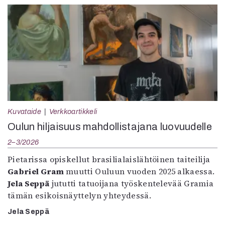
Kuvataide
Verkkoartikkeli
Oulun hiljaisuus mahdollistajana luovuudelle
2–3/2026
Pietarissa opiskellut brasilialaislähtöinen taiteilija
Gabriel Gram
muutti Ouluun vuoden 2025 alkaessa.
Jela Seppä
jututti tatuoijana työskentelevää Gramia
tämän esikoisnäyttelyn yhteydessä.
Jela Seppä