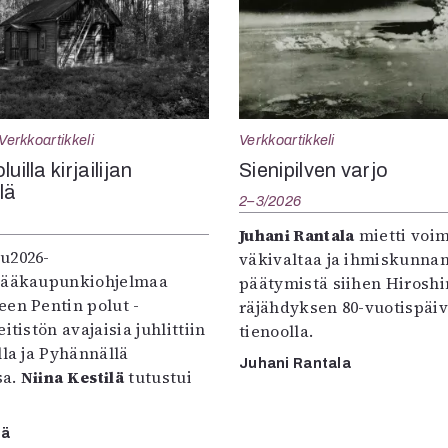
Verkkoartikkeli
Verkkoartikkeli
uilla kirjailijan
Sienipilven varjo
llä
2–3/2026
Juhani Rantala
mietti voi
u2026-
väkivaltaa ja ihmiskunna
pääkaupunkiohjelmaa
päätymistä siihen Hirosh
een Pentin polut -
räjähdyksen 80-vuotispäi
itistön avajaisia juhlittiin
tienoolla.
lla ja Pyhännällä
Juhani Rantala
sa.
Niina Kestilä
tutustui
lä