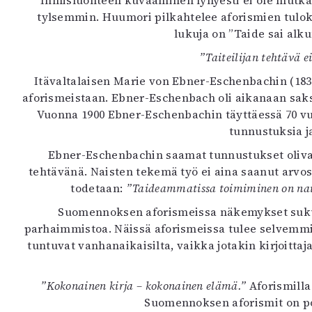
Ihmisluonteen kuvaaminen lyhyesti ei ole mutkat
K
tylsemmin. Huumori pilkahtelee aforismien tulo
lukuja on ”Taide sai alkun
I
”Taiteilijan tehtävä e
E
Itävaltalaisen Marie von Ebner-Eschenbachin (183
aforismeistaan. Ebner-Eschenbach oli aikanaan saksan
Vuonna 1900 Ebner-Eschenbachin täyttäessä 70 vuo
tunnustuksia ja
Ebner-Eschenbachin saamat tunnustukset olivat 
tehtävänä. Naisten tekemä työ ei aina saanut arvo
todetaan:
”Taideammatissa toimiminen on naise
Suomennoksen aforismeissa näkemykset sukupuol
parhaimmistoa. Näissä aforismeissa tulee selvemmin
tuntuvat vanhanaikaisilta, vaikka jotakin kirjoittaj
”Kokonainen kirja – kokonainen elämä.”
Aforismilla
Suomennoksen aforismit on p