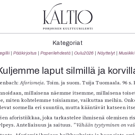
tegoriat
Lehdet
Info
Kategoriat
koartikkeli
4/2026
Tilaus j
illii
Pääkirjoitus
Paperilehdestä
Oulu2026
Näyttelyt
Musiikki
Teatteri
2–3/2026
irtonume
Tanssi
1/2026
Yhteistyö
Kuljemme laput silmillä ja korvill
Tanssi
6/2025
Toimitu
arjakuva
5/2025 saame
Mediatie
henbach:
Aforismeja
. Toim. ja suom. Tuija Tuomaala. 96 s
ámegillii
5/2025
Kaltio r
nnoidaan, millaisena näemme itsemme, millaisena toiset.
äkirjoitus
Lehtiarkisto
 se, miten kohtelemme toisiamme, vaikuttaa meihin. On
erilehdestä
elevat sormella eri suuntiin, mutta kääntävät katseen it
Oulu2026
 aforistiikkaa, joka tarkastelee ihmisenä olemisen ristir
Näyttelyt
lpeys. Anteliaisuus ja saituus.
Musiikki
”Vähään tyytyminen on vai
Levyt