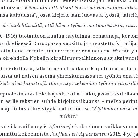
onta. Aforismit ihmisen heikkouksista ja huonoista omi
uvataide
kulmissa.
”Kunnioita latteuksia! Niissä on vuosisatojen aikan
Kirjat
sa kaipuusta”, jossa kirjoitetaan luovasta työstä, taiteili
n English
i ole huolehtia siitä, että hänen työnsä saa tunnustusta, vaan e
sitystaide
Arkisto
0–1916) tuotantoon kuuluu näytelmiä, romaaneja, kertomu
kielisessä Euroopassa suosittu ja arvostettu kirjailija
tta hänet nimitettiin ensimmäisenä naisena Wienin yliop
 oli ehdolla Nobelin kirjallisuuspalkinnon saajaksi vuosi
merkittäviä, sillä hänen elinaikaan kirjailijana tai tai
stusta tai naisen asema yhteiskunnassa toi työhön oma
lle aina katastrofi. Hän pystyy tekemään työtään vain sillo
esta eivät ole laajasti esillä. Luku, jossa käsitellään n
 esille tekstien suhde kirjoitusaikaansa – melko perint
an ajattelusta tiivistyykin aforismissa
”Älykkäällä naisell
miehet.”
 voisi kuvailla myös
Aforismeja
-kokoelmaa, vaikka suomen
oimittu kokoelmista
Fünfhundert Aphorismen
(2015, 4 p.) j