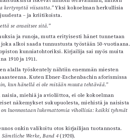
naisuuksista iskevät milloin terävämmin, milloin
a kertynyttä viisautta.”
Yksi kokoelman herkullisia
juudesta – ja kriitikoista.
ttä se ansaitsee sitä.”
ksia ja runoja, mutta erityisesti hänet tunnetaan
, joka alkoi saada tunnustusta työstään 50-vuotiaana.
iston kunniatohtoriksi. Kirjailija sai myös muita
na 1910 ja 1911.
teen alalla työskentely nähtiin enemmän miesten
t haasteensa. Kuten Ebner-Eschenbachin aforismissa
in, kun hänellä ei ole mitään muuta tehtävää.”
aisia, miehiä ja avioliittoa, ei ole kokoelman
eiset näkemykset sukupuolesta, miehistä ja naisista
a on luonnostaan lukemattomia vihollisia: kaikki tyhmät
nos onkin valikoitu otos kirjailijan tuotannosta.
a
Sämtliche Werke, Band 4
(1920).