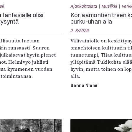
eli
Ajankohtaista
Musiikki
Verkk
 fantasialle olisi
Korjaamontien treenik
kysyntä
purku-uhan alla
2–3/2026
llisuutta luetaan
Välivainiolle on keskittyn
in runsaasti. Suuren
omaehtoisen kulttuurin til
 julkaisevat hyvin pienet
tunnetumpi, Tilaa kulttuur
ot. Helmivyö juhlisti
ylläpitämä Tukikohta elää 
ssa kymmenen vuoden
hyvin, mutta toinen on lo
toimintaansa.
alla.
Sanna Niemi