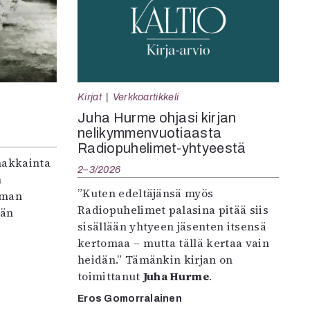
Kirjat
Verkkoartikkeli
Juha Hurme ohjasi kirjan
nelikymmenvuotiaasta
Radiopuhelimet-yhtyeestä
makkainta
2–3/2026
n
”Kuten edeltäjänsä myös
iman
Radiopuhelimet palasina pitää siis
vän
sisällään yhtyeen jäsenten itsensä
kertomaa – mutta tällä kertaa vain
heidän.” Tämänkin kirjan on
toimittanut
Juha Hurme
.
Eros Gomorralainen