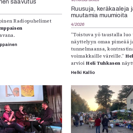
nen saavutus
Ruusuja, keräkaaleja j
muutamia muumioita
inen Radiopuhelimet
4/2026
omppaisen
”Toistuva yö taustalla luo 
tavana.
näyttelyyn omaa pimeää ja
mppainen
tunnelmaansa, kontrastin
voimakkaille väreille.”
Hel
arvioi
Heli Tuhkasen
näytt
Helki Kallio