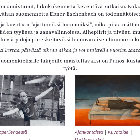
n onnistunut, lukukokemusta keventävä ratkaisu. Kokoel
llä vähän suomennettu Ebner-Eschenbach on todennäköisest
 kuvataan ”ajattomiksi huomioiksi”, mikä pitää osittai
en tyylissä ja sanavalinnoissa. Aihepiirit ja tiiviisti m
heviä paloja pureskeltaviksi hienovaraisen huumorin ke
si kertaa päivässä oikeaa aikaa ja voi muistella vuosien saat
uomenkielisille lukijoille maisteltavaksi on Punos-kus
työtä.
aperilehdestä
Ajankohtaista
Kuvataide
Verkkoartikkeli