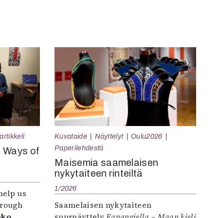
rtikkeli
Kuvataide
Näyttelyt
Oulu2026
Paperilehdestä
e Ways of
Maisemia saamelaisen
nykytaiteen rinteiltä
1/2026
help us
hrough
Saamelaisen nykytaiteen
nko
suurnäyttely
Eanangiella – Maan kieli