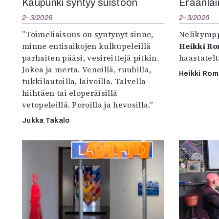
Kaupunki syntyy suistoon
Eräänlai
2–3/2026
2–3/2026
”Toimeliaisuus on syntynyt sinne,
Nelikympp
minne entisaikojen kulkupeleillä
Heikki R
parhaiten pääsi, vesireittejä pitkin.
haastatel
Jokea ja merta. Veneillä, ruuhilla,
Heikki Ro
tukkilautoilla, laivoilla. Talvella
hiihtäen tai eloperäisillä
vetopeleillä. Poroilla ja hevosilla.”
Jukka Takalo