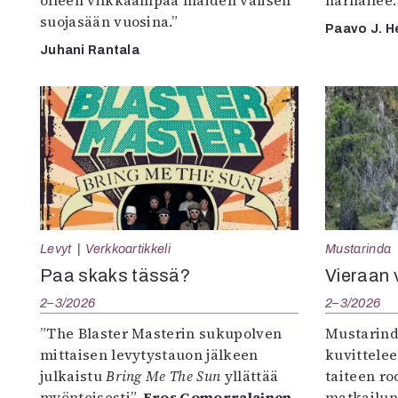
suojasään vuosina.”
Paavo J. H
Juhani Rantala
Levyt
Verkkoartikkeli
Mustarinda
Paa skaks tässä?
Vieraan 
2–3/2026
2–3/2026
”The Blaster Masterin sukupolven
Mustarind
mittaisen levytystauon jälkeen
kuvittele
julkaistu
Bring Me The Sun
yllättää
taiteen r
myönteisesti”,
Eros Gomorralainen
matkailun