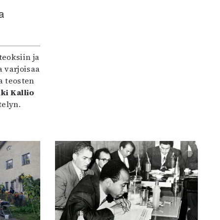
a
teoksiin ja
 varjoisaa
a teosten
ki Kallio
elyn.