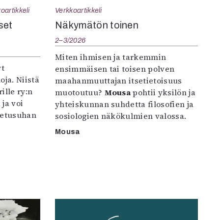
oartikkeli
Verkkoartikkeli
set
Näkymätön toinen
2–3/2026
Miten ihmisen ja tarkemmin
yt
ensimmäisen tai toisen polven
oja. Niistä
maahanmuuttajan itsetietoisuus
ille ry:n
muotoutuu?
Mousa
pohtii yksilön ja
ja voi
yhteiskunnan suhdetta filosofien ja
petusuhan
sosiologien näkökulmien valossa.
Mousa