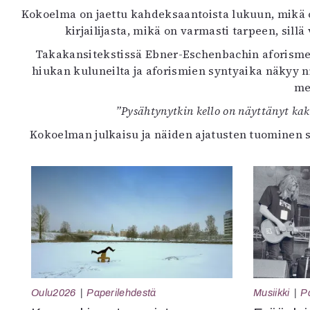
Kokoelma on jaettu kahdeksaantoista lukuun, mikä o
kirjailijasta, mikä on varmasti tarpeen, si
Takakansitekstissä Ebner-Eschenbachin aforismeja
hiukan kuluneilta ja aforismien syntyaika näkyy niid
me
”Pysähtynytkin kello on näyttänyt kak
Kokoelman julkaisu ja näiden ajatusten tuominen s
Oulu2026
Paperilehdestä
Musiikki
P