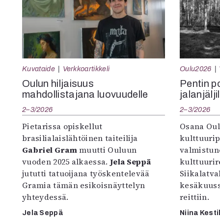
Kuvataide
Verkkoartikkeli
Oulu2026
Oulun hiljaisuus
Pentin pol
mahdollistajana luovuudelle
jalanjälji
2–3/2026
2–3/2026
Pietarissa opiskellut
Osana Oul
brasilialaislähtöinen taiteilija
kulttuuri
Gabriel Gram
muutti Ouluun
valmistun
vuoden 2025 alkaessa.
Jela Seppä
kulttuurire
jututti tatuoijana työskentelevää
Siikalatva
Gramia tämän esikoisnäyttelyn
kesäkuus
yhteydessä.
reittiin.
Jela Seppä
Niina Kesti