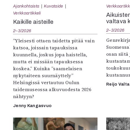
Ajankohtaista
Kuvataide
Verkkoartikk
Verkkoartikkeli
Aikuisten
valtava 
Kaikille aisteille
2–3/2026
2–3/2026
Genrekirja
”Yleisesti ottaen taidetta pitää vain
Suomessak
katsoa, joissain tapauksissa
osan siitä
kuunnella, joskus jopa haistella,
kustantam
mutta ei missään tapauksessa
toukokuu
koskea.” Kuinka ”saamelaisen
kustannus
nykytaiteen suurnäyttely”
Helsingissä vertautuu Oulun
Reijo Valta
taidemuseossa alkuvuodesta 2026
nähtyyn?
Jenny Kangasvuo