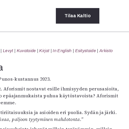
Tilaa
Kaltio
a
Levyt
Kuvataide
Kirjat
In English
Esitystaide
Arkisto
rot
ssä
a
s
dot
. Punos-kustannus 2023.
y
 Aforismit nostavat esille ihmisyyden perusasioita,
ko epäajanmukaista puhua käytöstavoista? Aforismit
seemme.
iitaisuuksia ja asioiden eri puolia. Sydän ja järki.
keaa, paljoon tyytyminen mahdotonta.”