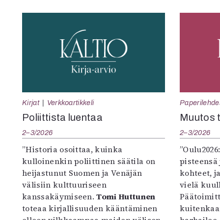
Kirjat
Verkkoartikkeli
Paperilehde
Poliittista luentaa
Muutos t
2–3/2026
2–3/2026
”Historia osoittaa, kuinka
”Oulu2026
kulloinenkin poliittinen säätila on
pisteensä 
heijastunut Suomen ja Venäjän
kohteet, j
välisiin kulttuuriseen
vielä kuul
kanssakäymiseen.
Tomi Huttunen
Päätoimitta
toteaa kirjallisuuden kääntäminen
kuitenkaa
olleen vilkkaampaa maiden välisen
harhailee.