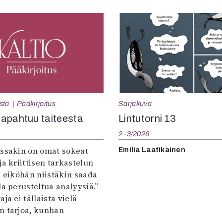
Sarjakuva
stä
Pääkirjoitus
Lintutorni 13
apahtuu taiteesta
2–3/2026
:ssakin on omat sokeat
Emilia Laatikainen
ja kriittisen tarkastelun
a eiköhän niistäkin saada
la perusteltua analyysiä.”
ja ei tällaista vielä
n tarjoa, kunhan