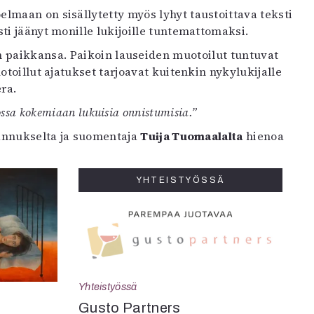
maan on sisällytetty myös lyhyt taustoittava teksti
i jäänyt monille lukijoille tuntemattomaksi.
n paikkansa. Paikoin lauseiden muotoilut tuntuvat
uotoillut ajatukset tarjoavat kuitenkin nykylukijalle
ra.
ossa kokemiaan lukuisia onnistumisia.”
tannukselta ja suomentaja
Tuija Tuomaalalta
hienoa
YHTEISTYÖSSÄ
Yhteistyössä
Gusto Partners