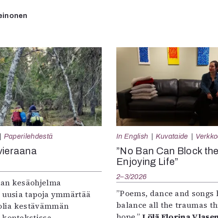
einonen
Paperilehdestä
In English
Kuvataide
Verkkoa
vieraana
”No Ban Can Block th
Enjoying Life”
2–3/2026
an kesäohjelma
”Poems, dance and songs 
e uusia tapoja ymmärtää
balance all the traumas t
oolia kestävämmän
hope.”
Lölä Florina Vlase
 kontekstissa.