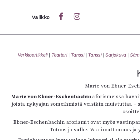
Sulje
Valikko
Ka
Verk
Verkkoartikkeli
Teatteri
Tanssi
Tanssi
Sarjakuva
Sámeg
S
Marie von Ebner-Esc
S
Marie von Ebner-Eschenbachin
aforismeissa havai
Pä
joista nykyajan someihmistä voisikin muistuttaa –
Pap
osoitt
Ebner-Eschenbachin aforismit ovat myös vastinparien
Totuus ja valhe. Vaatimattomuus ja y