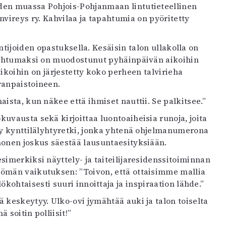
den muassa Pohjois-Pohjanmaan lintutieteellinen
vireys ry. Kahvilaa ja tapahtumia on pyöritetty
ntijoiden opastuksella. Kesäisin talon ullakolla on
pahtumaksi on muodostunut pyhäinpäivän aikoihin
oihin on järjestetty koko perheen talvirieha
ranpaistoineen.
ista, kun näkee että ihmiset nauttii. Se palkitsee.”
uvausta sekä kirjoittaa luontoaiheisia runoja, joita
ty kynttilälyhtyretki, jonka yhtenä ohjelmanumerona
onen joskus säestää lausuntaesityksiään.
imerkiksi näyttely- ja taiteilijaresidenssitoiminnan
tömän vaikutuksen: ”Toivon, että ottaisimme mallia
ohtaisesti suuri innoittaja ja inspiraation lähde.”
 keskeytyy. Ulko-ovi jymähtää auki ja talon toiselta
soitin polliisit!”