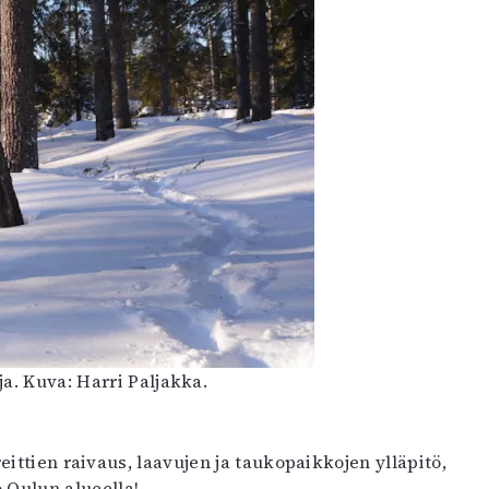
ja. Kuva: Harri Paljakka.
eittien raivaus, laavujen ja taukopaikkojen ylläpitö,
o Oulun alueella!