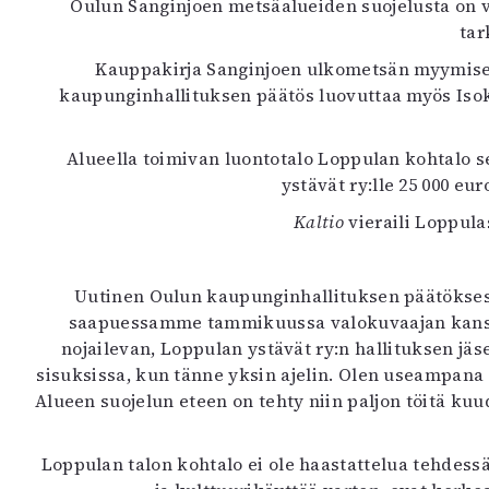
Oulun Sanginjoen metsäalueiden suojelusta on v
K
tar
I
Kauppakirja Sanginjoen ulkometsän myymisestä 
E
kaupunginhallituksen päätös luovuttaa myös Isok
Alueella toimivan luontotalo Loppulan kohtalo 
ystävät ry:lle 25 000 eu
Kaltio
vieraili Loppula
Uutinen Oulun kaupunginhallituksen päätöksest
saapuessamme tammikuussa valokuvaajan kanssa S
nojailevan, Loppulan ystävät ry:n hallituksen jä
sisuksissa, kun tänne yksin ajelin. Olen useampana
Alueen suojelun eteen on tehty niin paljon töitä kuu
Loppulan talon kohtalo ei ole haastattelua tehdessä