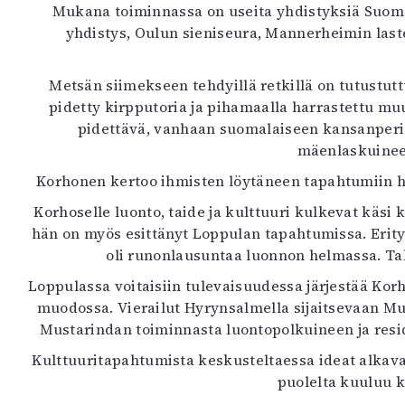
Mukana toiminnassa on useita yhdistyksiä Suome
yhdistys, Oulun sieniseura, Mannerheimin laste
Metsän siimekseen tehdyillä retkillä on tutustuttu
pidetty kirpputoria ja pihamaalla harrastettu 
pidettävä, vanhaan suomalaiseen kansanperin
mäenlaskuineen
Korhonen kertoo ihmisten löytäneen tapahtumiin hyvi
Korhoselle luonto, taide ja kulttuuri kulkevat käsi
hän on myös esittänyt Loppulan tapahtumissa. Erity
oli runonlausuntaa luonnon helmassa. Ta
Loppulassa voitaisiin tulevaisuudessa järjestää Kor
muodossa. Vierailut Hyrynsalmella sijaitsevaan Mu
Mustarindan toiminnasta luontopolkuineen ja reside
Kulttuuritapahtumista keskusteltaessa ideat alkavat
puolelta kuuluu k