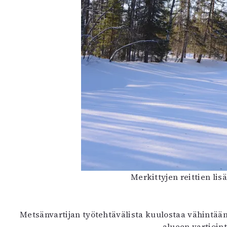
Merkittyjen reittien lis
Metsänvartijan työtehtävälista kuulostaa vähintäänki
alueen vartioint