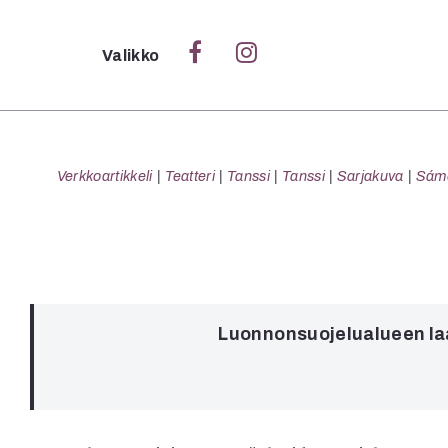
Sulje
Valikko
Ka
Verk
Verkkoartikkeli
Teatteri
Tanssi
Tanssi
Sarjakuva
Sámeg
S
S
Pä
Luonnonsuojelualueen laa
Pap