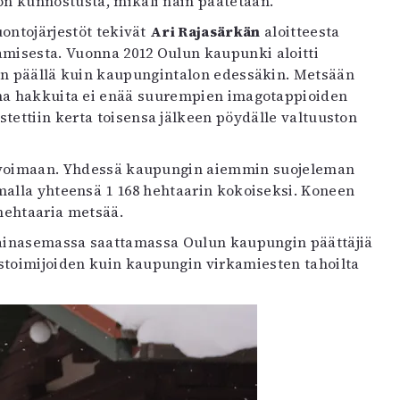
lon kunnostusta, mikäli näin päätetään.
uontojärjestöt tekivät
Ari Rajasärkän
aloitteesta
amisesta. Vuonna 2012 Oulun kaupunki aloitti
an päällä kuin kaupungintalon edessäkin. Metsään
nna hakkuita ei enää suurempien imagotappioiden
stettiin kerta toisensa jälkeen pöydälle valtuuston
sa voimaan. Yhdessä kaupungin aiemmin suojeleman
alla yhteensä 1 168 hehtaarin kokoiseksi. Koneen
hehtaaria metsää.
ainasemassa saattamassa Oulun kaupungin päättäjiä
ystoimijoiden kuin kaupungin virkamiesten tahoilta