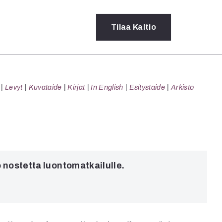
Tilaa
Kaltio
a
Levyt
Kuvataide
Kirjat
In English
Esitystaide
Arkisto
rot
ssä
s
dot
y
 nostetta luontomatkailulle.