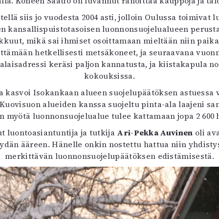
alla. Koneen Säätiö on luvannut rahoittaa kauppoja ja ta
llä siis jo vuodesta 2004 asti, jolloin Oulussa toimivat l
n kansallispuistotasoisen luonnonsuojelualueen perust
akkuut, mikä sai ihmiset osoittamaan mieltään niin paik
yttämään hetkellisesti metsäkoneet, ja seuraavana vuo
laisadressi keräsi paljon kannatusta, ja kiistakapula no
kokouksissa.
ella kasvoi Isokankaan alueen suojelupäätöksen astues
ovisuon alueiden kanssa suojeltu pinta-ala laajeni sam
n myötä luonnonsuojelualue tulee kattamaan jopa 2 600 
t luontoasiantuntija ja tutkija
Ari-Pekka Auvinen
oli av
ydän ääreen. Hänelle onkin nostettu hattua niin yhdist
merkittävän luonnonsuojelupäätöksen edistämisestä.