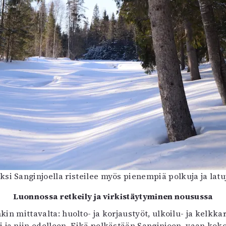
äksi Sanginjoella risteilee myös pienempiä polkuja ja latu
Luonnossa retkeily ja virkistäytyminen nousussa
n mittavalta: huolto- ja korjaustyöt, ulkoilu- ja kelkkar
i ja niin edelleen. Eikä pelkästään Sanginjoen, vaan kok