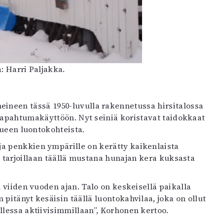
a: Harri Paljakka.
heineen tässä 1950-luvulla rakennetussa hirsitalossa
tapahtumakäyttöön. Nyt seiniä koristavat taidokkaat
lueen luontokohteista.
 penkkien ympärille on kerätty kaikenlaista
vi tarjoillaan täällä mustana hunajan kera kuksasta
n viiden vuoden ajan. Talo on keskeisellä paikalla
 pitänyt kesäisin täällä luontokahvilaa, joka on ollut
llessa aktiivisimmillaan”, Korhonen kertoo.