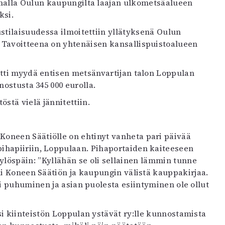
amalla Oulun kaupungilta laajan ulkometsäalueen
ksi.
ustilaisuudessa ilmoitettiin yllätyksenä Oulun
 Tavoitteena on yhtenäisen kansallispuistoalueen
tti myydä entisen metsänvartijan talon Loppulan
nostusta 345 000 eurolla.
tä vielä jännitettiin.
oneen Säätiölle on ehtinyt vanheta pari päivää
ihapiiriin, Loppulaan. Pihaportaiden kaiteeseen
ylöspäin: ”Kyllähän se oli sellainen lämmin tunne
i Koneen Säätiön ja kaupungin välistä kauppakirjaa.
ki puhuminen ja asian puolesta esiintyminen ole ollut
si kiinteistön Loppulan ystävät ry:lle kunnostamista