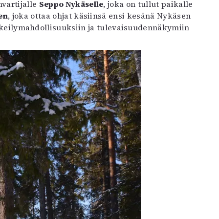
vartijalle
Seppo Nykäselle
, joka on tullut paikalle
en
, joka ottaa ohjat käsiinsä ensi kesänä Nykäsen
etkeilymahdollisuuksiin ja tulevaisuudennäkymiin