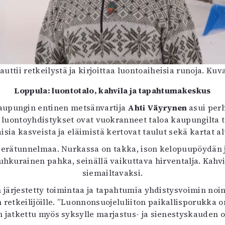
ttii retkeilystä ja kirjoittaa luontoaiheisia runoja. Kuv
Loppula: luontotalo, kahvila ja tapahtumakeskus
aupungin entinen metsänvartija
Ahti Väyrynen
asui per
n luontoyhdistykset ovat vuokranneet taloa kaupungilta 
aisia kasveista ja eläimistä kertovat taulut sekä kartat a
erätunnelmaa. Nurkassa on takka, ison kelopuupöydän ja
 muhkurainen pahka, seinällä vaikuttava hirventalja. Kah
siemailtavaksi.
n järjestetty toimintaa ja tapahtumia yhdistysvoimin noi
retkeilijöille. ”Luonnonsuojeluliiton paikallisporukka on
on jatkettu myös syksylle marjastus- ja sienestyskauden o