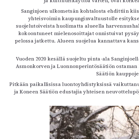
ja kulttuurikäyttöä varten, ovat korke
Sanginjoen ulkometsän kohtalosta ehdittiin kiiste
yhteisvoimin kaupunginvaltuustolle esitykse
suojelutoiveista huolimatta alueella harvennush
kokoontuneet mielenosoittajat onnistuivat pysä
pelossa jatkettu. Alueen suojelua kannattava kansa
Vuoden 2020 kesällä suojeltu pinta-ala Sanginjo
Asmonkorven ja Luonnonperintösäätiön ostaman Ku
Säätiön kauppoje
Pitkään paikallisissa luontoyhdistyksissä vaikuttanu
ja Koneen Säätiön edustajia yhteisen neuvottelupö