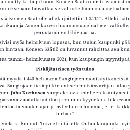
äännetty kättä pitkään. Koneen Säätiö edisti asiaa ost
uvataide
koituksenaan luovuttaa se valtiolle luonnonsuojelualuee
Kirjat
n English
Koneen Säätiölle allekirjoitettiin 1.3.2021. Allekirjoit
sitystaide
ankaan ja Asmonkorven luonnonsuojelualueet valtiolle.
Arkisto
perustaminen lähivuosina.
selvisi myös helmikuun lopussa, kun Oulun kaupunki pää
ron hintaan. Koneen Säätiö on luvannut rahoittaa sen kun
ssa tammi–helmikuussa 2021, kun kaupungin myyntipäätös
Pitkäjänteisen työn tulos
ä myydä 1 440 hehtaaria Sanginjoen monikäyttömetsää K
anginjoen tietä pitkin entisen metsänvartijan talon p
senen
Juha Korhosen
suupielet ovat edelleen kääntyneet 
 päivänä vuodattanut ilon ja riemun kyyneleitä lukiessan
dentoista vuoden ajan ja nyt vihdoin huomaa, ettei kaik
turhaa.”
 vielä ratkennut. Toiveet siitä, että Oulun kaupunki myi