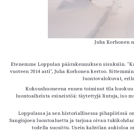
Juha Korhonen nau
Etenemme Loppulan päärakennuksen sisuksiin. ”K
vuoteen 2014 asti”, Juha Korhonen kertoo. Sittemmi
luontovalokuvat, eril
Kokoushuoneena ennen toiminut tila huokuu 
luontoaiheista esineistöä: täytettyjä lintuja, iso
Loppulassa ja sen historiallisessa pihapiirissä o
Sanginjoen luontoaluetta ja tarjoaa oivan tukikohdan 
todella suosittu. Usein kahvilan aukioloa 