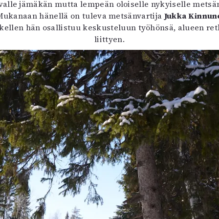
valle jämäkän mutta lempeän oloiselle nykyiselle metsän
. Mukanaan hänellä on tuleva metsänvartija
Jukka Kinnun
 nakellen hän osallistuu keskusteluun työhönsä, alueen r
liittyen.