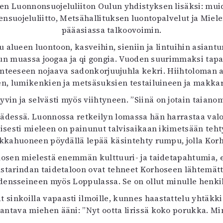
n Luonnonsuojeluliiton Oulun yhdistyksen lisäksi: mui
nsuojeluliitto, Metsähallituksen luontopalvelut ja Mielen
pääasiassa talkoovoimin.
 alueen luontoon, kasveihin, sieniin ja lintuihin asiantu
muun muassa joogaa ja qi gongia. Vuoden suurimmaksi ta
teeseen nojaava sadonkorjuujuhla kekri. Hiihtoloman aik
, lumikenkien ja metsäsuksien testailuineen ja makka
n ja selvästi myös viihtyneen. ”Siinä on jotain taianoma
 kädessä. Luonnossa retkeilyn lomassa hän harrastaa valok
isesti mieleen on painunut talvisaikaan ikimetsään teh
kkahuoneen pöydällä lepää käsintehty rumpu, jolla Korh
hosen mielestä enemmän kulttuuri- ja taidetapahtumia, es
starindan taidetaloon ovat tehneet Korhoseen lähtemät
nsseineen myös Loppulassa. Se on ollut minulle henkilök
 sinkoilla vapaasti ilmoille, kunnes haastattelu yhtäkkiä
antava miehen ääni: ”Nyt ootta lirissä koko porukka. Minä 