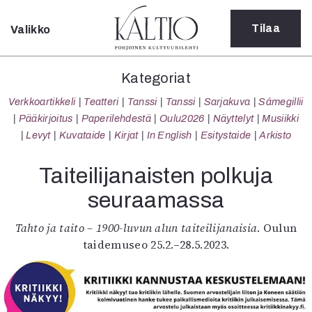
Tilaa
Valikko
Sulje
Kategoriat
Kategoriat
Verkkoartikkeli
Verkkoartikkeli
Teatteri
Tanssi
Tanssi
Sarjakuva
Sámegillii
Teatteri
Pääkirjoitus
Paperilehdestä
Oulu2026
Näyttelyt
Musiikki
Tanssi
Levyt
Kuvataide
Kirjat
In English
Esitystaide
Arkisto
Tanssi
Sarjakuva
Taiteilijanaisten polkuja
Sámegillii
seuraamassa
Pääkirjoitus
Paperilehdestä
Tahto ja taito – 1900-luvun alun taiteilijanaisia
. Oulun
Oulu2026
taidemuseo 25.2.–28.5.2023.
Näyttelyt
Musiikki
Levyt
Kuvataide