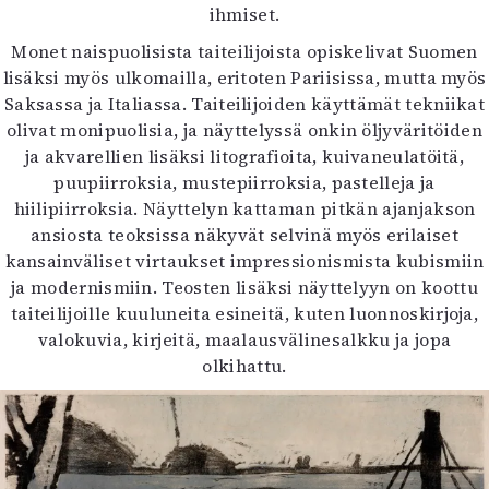
ihmiset.
Monet naispuolisista taiteilijoista opiskelivat Suomen
lisäksi myös ulkomailla, eritoten Pariisissa, mutta myös
Saksassa ja Italiassa. Taiteilijoiden käyttämät tekniikat
olivat monipuolisia, ja näyttelyssä onkin öljyväritöiden
ja akvarellien lisäksi litografioita, kuivaneulatöitä,
puupiirroksia, mustepiirroksia, pastelleja ja
hiilipiirroksia. Näyttelyn kattaman pitkän ajanjakson
ansiosta teoksissa näkyvät selvinä myös erilaiset
kansainväliset virtaukset impressionismista kubismiin
ja modernismiin. Teosten lisäksi näyttelyyn on koottu
taiteilijoille kuuluneita esineitä, kuten luonnoskirjoja,
valokuvia, kirjeitä, maalausvälinesalkku ja jopa
olkihattu.