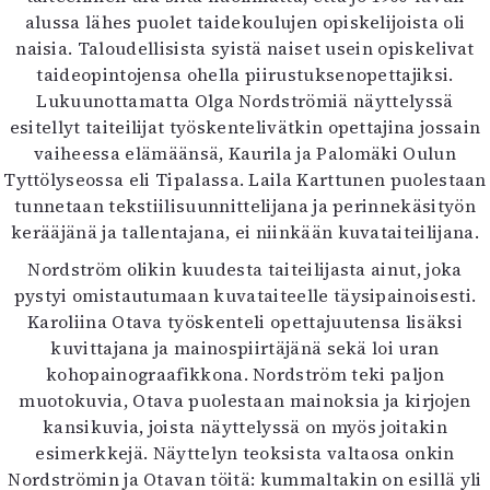
alussa lähes puolet taidekoulujen opiskelijoista oli
naisia. Taloudellisista syistä naiset usein opiskelivat
taideopintojensa ohella piirustuksenopettajiksi.
Lukuunottamatta Olga Nordströmiä näyttelyssä
esitellyt taiteilijat työskentelivätkin opettajina jossain
vaiheessa elämäänsä, Kaurila ja Palomäki Oulun
Tyttölyseossa eli Tipalassa. Laila Karttunen puolestaan
tunnetaan tekstiilisuunnittelijana ja perinnekäsityön
kerääjänä ja tallentajana, ei niinkään kuvataiteilijana.
Nordström olikin kuudesta taiteilijasta ainut, joka
pystyi omistautumaan kuvataiteelle täysipainoisesti.
Karoliina Otava työskenteli opettajuutensa lisäksi
kuvittajana ja mainospiirtäjänä sekä loi uran
kohopainograafikkona. Nordström teki paljon
muotokuvia, Otava puolestaan mainoksia ja kirjojen
kansikuvia, joista näyttelyssä on myös joitakin
esimerkkejä. Näyttelyn teoksista valtaosa onkin
Nordströmin ja Otavan töitä: kummaltakin on esillä yli