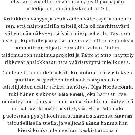
olisiko arvio ollut toisenlainen, jos Olgan sijaan
taiteilijan nimenä olisikin ollut Olli.
Kritiikkien vähyys ja kriitikoiden väheksyntä aiheutti
sen, että naispuolisilla taiteilijoilla oli merkittävästi
vähemmän näkyvyyttä kuin miespuolisilla. Tästä on
myös jälkipolville jäänyt se mielikuva, että naispuolisia
ammattitaiteilijoita olisi ollut vähän. Oulun
taidemuseon tutkimusprojekti ja
Tahto ja taito
-näyttely
rikkovat ansiokkaasti tätä vääristynyttä mielikuvaa.
Taideinstituutioiden ja kritiikin antaman arvostuksen
puuttuessa perheen tuella oli naispuolisten
taiteilijoiden uralle tärkeä merkitys. Olga Nordströmiä
tuki hänen siskonsa
Elsa Finell
, joka harrasti itse
miniatyyrimaalausta – muutamia Finellin miniatyyrejä
on nähtävillä myös näyttelyssä. Hilja Palomäki
puolestaan pystyi kouluttautumaan sisarensa
Martan
taloudellisella tuella, ja veljensä
Einon
kanssa hän
kiersi kuukauden verran Keski-Euroopan