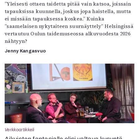
”Yleisesti ottaen taidetta pitää vain katsoa, joissain
tapauksissa kuunnella, joskus jopa haistella, mutta
ei missään tapauksessa koskea.” Kuinka
”saamelaisen nykytaiteen suurnäyttely” Helsingissä
vertautuu Oulun taidemuseossa alkuvuodesta 2026
nähtyyn?
Jenny Kangasvuo
Verkkoartikkeli
Aikuisten fantasialle olisi valtava kysyntä