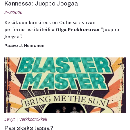
Kannessa: Juoppo Joogaa
2–3/2026
Kesäkuun kansiteos on Oulussa asuvan
performanssitaiteilija
Olga Prokhorovan
”Juoppo
Joogaa”.
Paavo J. Heinonen
Levyt
Verkkoartikkeli
Paa skaks tässä?