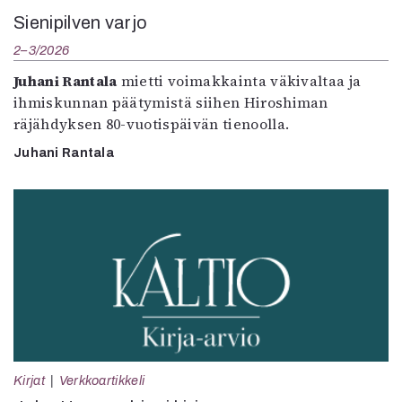
Sienipilven varjo
2–3/2026
Juhani Rantala
mietti voimakkainta väkivaltaa ja
ihmiskunnan päätymistä siihen Hiroshiman
räjähdyksen 80-vuotispäivän tienoolla.
Juhani Rantala
Kirjat
Verkkoartikkeli