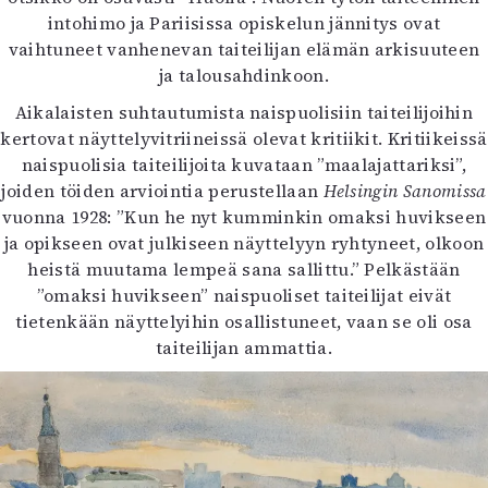
intohimo ja Pariisissa opiskelun jännitys ovat
vaihtuneet vanhenevan taiteilijan elämän arkisuuteen
ja talousahdinkoon.
Aikalaisten suhtautumista naispuolisiin taiteilijoihin
kertovat näyttelyvitriineissä olevat kritiikit. Kritiikeissä
naispuolisia taiteilijoita kuvataan ”maalajattariksi”,
joiden töiden arviointia perustellaan
Helsingin Sanomissa
vuonna 1928: ”Kun he nyt kumminkin omaksi huvikseen
ja opikseen ovat julkiseen näyttelyyn ryhtyneet, olkoon
heistä muutama lempeä sana sallittu.” Pelkästään
”omaksi huvikseen” naispuoliset taiteilijat eivät
tietenkään näyttelyihin osallistuneet, vaan se oli osa
taiteilijan ammattia.