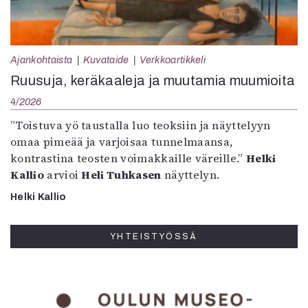
Ajankohtaista
Kuvataide
Verkkoartikkeli
Ruusuja, keräkaaleja ja muutamia muumioita
4/2026
”Toistuva yö taustalla luo teoksiin ja näyttelyyn
omaa pimeää ja varjoisaa tunnelmaansa,
kontrastina teosten voimakkaille väreille.”
Helki
Kallio
arvioi
Heli Tuhkasen
näyttelyn.
Helki Kallio
YHTEISTYÖSSÄ