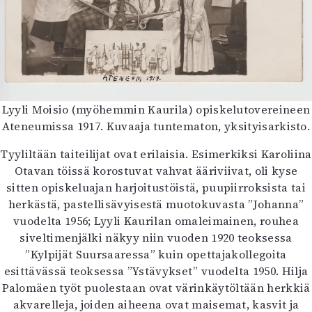
Mediatiedot
Kaltio ry
Lyyli Moisio (myöhemmin Kaurila) opiskelutovereineen
Ateneumissa 1917. Kuvaaja tuntematon, yksityisarkisto.
Tyyliltään taiteilijat ovat erilaisia. Esimerkiksi Karoliina
Otavan töissä korostuvat vahvat ääriviivat, oli kyse
sitten opiskeluajan harjoitustöistä, puupiirroksista tai
herkästä, pastellisävyisestä muotokuvasta ”Johanna”
vuodelta 1956; Lyyli Kaurilan omaleimainen, rouhea
siveltimenjälki näkyy niin vuoden 1920 teoksessa
”Kylpijät Suursaaressa” kuin opettajakollegoita
esittävässä teoksessa ”Ystävykset” vuodelta 1950. Hilja
Palomäen työt puolestaan ovat värinkäytöltään herkkiä
akvarelleja, joiden aiheena ovat maisemat, kasvit ja