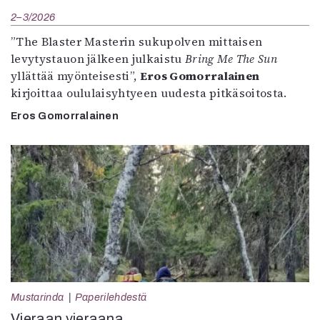
2–3/2026
”The Blaster Masterin sukupolven mittaisen
levytystauon jälkeen julkaistu
Bring Me The Sun
yllättää myönteisesti”,
Eros Gomorralainen
kirjoittaa oululaisyhtyeen uudesta pitkäsoitosta.
Eros Gomorralainen
Mustarinda
Paperilehdestä
Vieraan vieraana