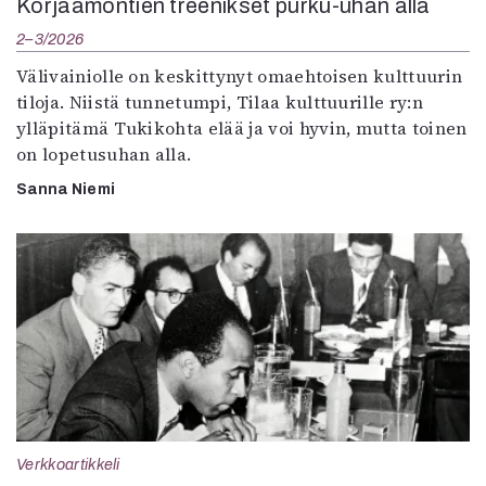
Korjaamontien treenikset purku-uhan alla
2–3/2026
Välivainiolle on keskittynyt omaehtoisen kulttuurin
tiloja. Niistä tunnetumpi, Tilaa kulttuurille ry:n
ylläpitämä Tukikohta elää ja voi hyvin, mutta toinen
on lopetusuhan alla.
Sanna Niemi
Verkkoartikkeli