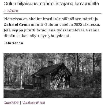
Oulun hiljaisuus mahdollistajana luovuudelle
2–3/2026
Pietarissa opiskellut brasilialaislähtöinen taiteilija
Gabriel Gram
muutti Ouluun vuoden 2025 alkaessa.
Jela Seppä
jututti tatuoijana työskentelevää Gramia
tämän esikoisnäyttelyn yhteydessä.
Jela Seppä
Oulu2026
Verkkoartikkeli