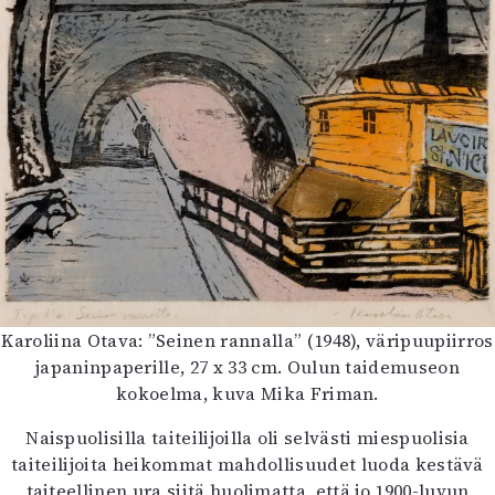
Karoliina Otava: ”Seinen rannalla” (1948), väripuupiirros
japaninpaperille, 27 x 33 cm. Oulun taidemuseon
kokoelma, kuva Mika Friman.
Naispuolisilla taiteilijoilla oli selvästi miespuolisia
taiteilijoita heikommat mahdollisuudet luoda kestävä
taiteellinen ura siitä huolimatta, että jo 1900-luvun