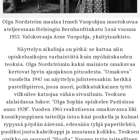
Olga Nordström maalaa Irmeli Vuopohjan muotokuvaa
ateljeessaan Helsingin Bernhardtinkatu 5:ssä vuonna
1952. Valokuvaaja Arne Vuopohja, yksityisarkisto.
Näyttelyn aikalinja on pitkä: se kattaa niin
opiskeluaikojen varhaistöitä kuin myöhäiskauden
teoksia. Olga Nordströmin kaksi mainiota omakuvaa
kertovat hyvin ajanjakson pituudesta. ”Omakuva”
vuodelta 1947 on näyttelyn julisteessakin: herkkä
pastellipiirros, jossa nuori, polkkatukkainen tyttö
vilkuilee katsojaa vähän sivusilmin. Teoksen
alalaidassa lukee: ”Olga Sophia opiskelee Pariisissa
anno 1928”. Vuoden 1961 realistisessa omakuvassa liki
kuusikymppinen taiteilija istuu käsi poskella ja kulmat
rypyssä pöydän ääressä, edessään tyhjä paperilehtiö,
puoliksi juotu kahvikuppi ja muutama kolikko. Teoksen
otsikko on osuvasti ”Huolia”. Nuoren tytön taiteellinen