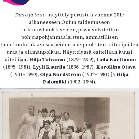
Kirjat
In English
Tahto ja taito
-näyttely perustuu vuonna 2017
Esitystaide
alkaneeseen Oulun taidemuseon
Arkisto
tutkimushankkeeseen, jossa selvitettiin
pohjoispohjanmaalaisten, ammatillisen
Lehdet
taidekoulutuksen saaneiden naispuolisten taiteilijoiden
4/2026
uraa ja elämänpolkua. Näyttelyssä esitellään kuusi
2–3/2026
taiteilijaa:
Hilja Tolvanen
(1879–1959),
Laila Karttunen
1/2026
(1895–1981),
Lyyli Kaurila
(1896–1987),
Karoliina Otava
6/2025
(1901–1990),
Olga Nordström
(1902–1981) ja
Hilja
5/2025 saame
Palomäki
(1902–1994).
5/2025
Lehtiarkisto
Info
Tilaus ja irtonumerot
Yhteistyössä
Toimitus