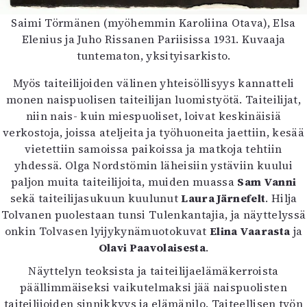
Saimi Törmänen (myöhemmin Karoliina Otava), Elsa
Elenius ja Juho Rissanen Pariisissa 1931. Kuvaaja
tuntematon, yksityisarkisto.
Myös taiteilijoiden välinen yhteisöllisyys kannatteli
monen naispuolisen taiteilijan luomistyötä. Taiteilijat,
niin nais- kuin miespuoliset, loivat keskinäisiä
verkostoja, joissa ateljeita ja työhuoneita jaettiin, kesää
vietettiin samoissa paikoissa ja matkoja tehtiin
yhdessä. Olga Nordstömin läheisiin ystäviin kuului
paljon muita taiteilijoita, muiden muassa
Sam Vanni
sekä taiteilijasukuun kuulunut
Laura Järnefelt
. Hilja
Tolvanen puolestaan tunsi Tulenkantajia, ja näyttelyssä
onkin Tolvasen lyijykynämuotokuvat
Elina Vaarasta
ja
Olavi Paavolaisesta
.
Näyttelyn teoksista ja taiteilijaelämäkerroista
päällimmäiseksi vaikutelmaksi jää naispuolisten
taiteilijoiden sinnikkyys ja elämänilo. Taiteellisen työn