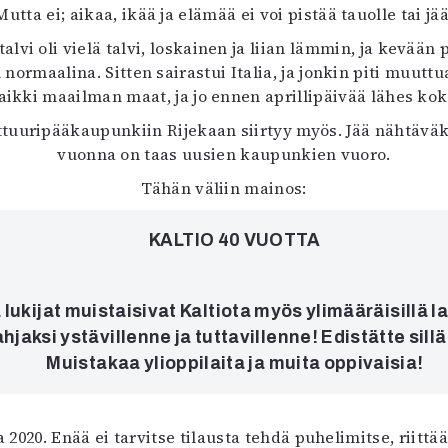
a ei; aikaa, ikää ja elämää ei voi pistää tauolle tai jää
uvataide
Kirjat
alvi oli vielä talvi, loskainen ja liian lämmin, ja kevään 
n English
aalina. Sitten sairastui Italia, ja jonkin piti muuttu
sitystaide
aikki maailman maat, ja jo ennen aprillipäivää lähes ko
Arkisto
uuripääkaupunkiin Rijekaan siirtyy myös. Jää nähtäväksi
vuonna on taas uusien kaupunkien vuoro.
Tähän väliin mainos:
KALTIO 40 VUOTTA
ukijat muistaisivat Kaltiota myös ylimääräisillä lahj
jaksi ystävillenne ja tuttavillenne! Edistätte sill
Muistakaa ylioppilaita ja muita oppivaisia!
a 2020. Enää ei tarvitse tilausta tehdä puhelimitse, riit