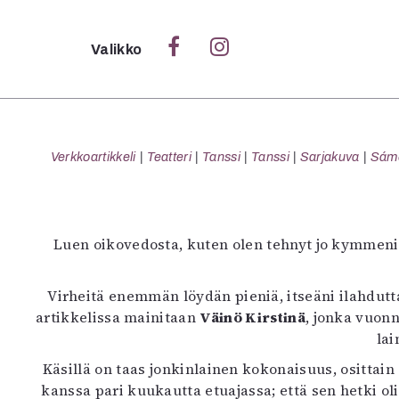
Sulje
Valikko
Ka
Verk
Verkkoartikkeli
Teatteri
Tanssi
Tanssi
Sarjakuva
Sámeg
S
Luen oikovedosta, kuten olen tehnyt jo kymmeniä
S
Pä
Virheitä enemmän löydän pieniä, itseäni ilahduttav
Pap
artikkelissa mainitaan
Väinö Kirstinä
, jonka vuon
lai
Käsillä on taas jonkinlainen kokonaisuus, osittai
kanssa pari kuukautta etuajassa; että sen hetki o