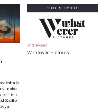
YHTEISTYÖSSÄ
Yhteistyössä
Whatever Pictures
a
teoksiin ja
 varjoisaa
a teosten
ki Kallio
elyn.