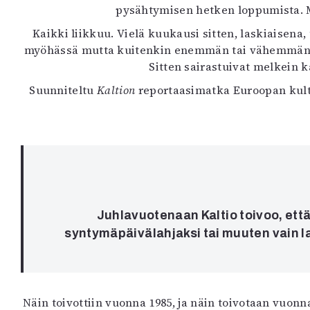
pysähtymisen hetken loppumista. Mutt
K
Kaikki liikkuu. Vielä kuukausi sitten, laskiaisena, t
I
myöhässä mutta kuitenkin enemmän tai vähemmän norm
E
Sitten sairastuivat melkein k
Suunniteltu
Kaltion
reportaasimatka Euroopan kultt
Juhlavuotenaan Kaltio toivoo, että l
syntymäpäivälahjaksi tai muuten vain lah
Näin toivottiin vuonna 1985, ja näin toivotaan vuonn