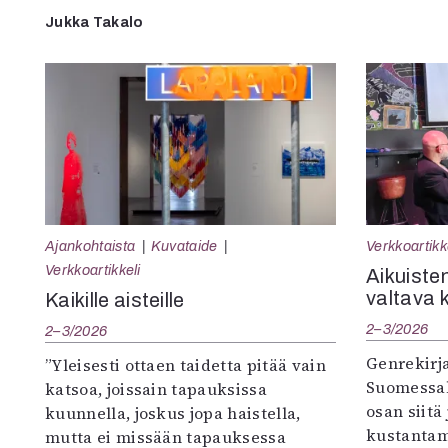
Jukka Takalo
Ajankohtaista
Kuvataide
Verkkoartikk
Verkkoartikkeli
Aikuisten
valtava 
Kaikille aisteille
2–3/2026
2–3/2026
Genrekirja
”Yleisesti ottaen taidetta pitää vain
Suomessak
katsoa, joissain tapauksissa
osan siitä
kuunnella, joskus jopa haistella,
kustantam
mutta ei missään tapauksessa