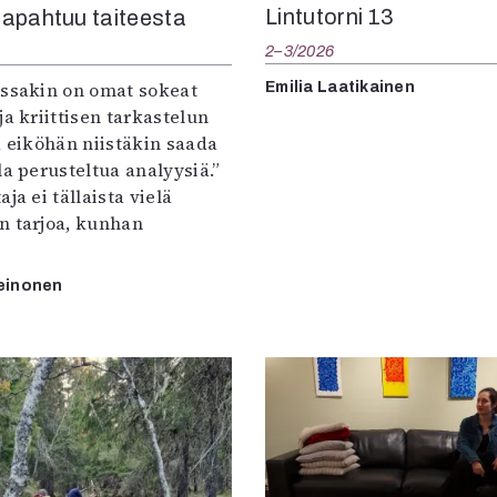
Lintutorni 13
apahtuu taiteesta
2–3/2026
:ssakin on omat sokeat
Emilia Laatikainen
ja kriittisen tarkastelun
a eiköhän niistäkin saada
la perusteltua analyysiä.”
ja ei tällaista vielä
n tarjoa, kunhan
einonen