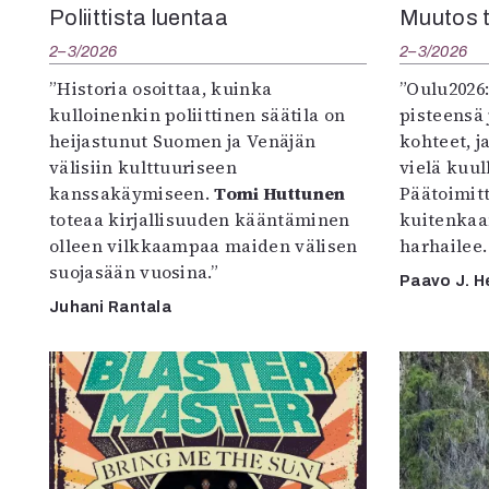
Poliittista luentaa
Muutos t
2–3/2026
2–3/2026
”Historia osoittaa, kuinka
”Oulu2026
kulloinenkin poliittinen säätila on
pisteensä 
heijastunut Suomen ja Venäjän
kohteet, j
välisiin kulttuuriseen
vielä kuul
kanssakäymiseen.
Tomi Huttunen
Päätoimitta
toteaa kirjallisuuden kääntäminen
kuitenkaa
olleen vilkkaampaa maiden välisen
harhailee.
suojasään vuosina.”
Paavo J. H
Juhani Rantala