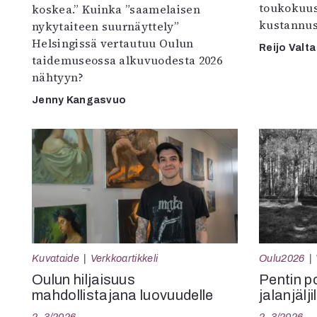
toukokuu
koskea.” Kuinka ”saamelaisen
kustannus
nykytaiteen suurnäyttely”
Helsingissä vertautuu Oulun
Reijo Valta
taidemuseossa alkuvuodesta 2026
nähtyyn?
Jenny Kangasvuo
Kuvataide
Verkkoartikkeli
Oulu2026
Oulun hiljaisuus
Pentin pol
mahdollistajana luovuudelle
jalanjälji
2–3/2026
2–3/2026