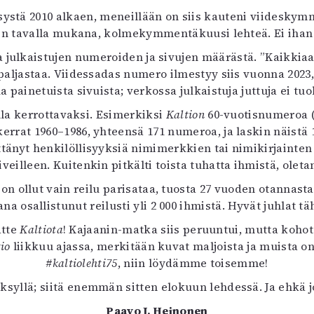
ystä 2010 alkaen, meneillään on siis kauteni viideskym
ain tavalla mukana, kolmekymmentäkuusi lehteä. Ei ihan 
a julkaistujen numeroiden ja sivujen määrästä. ”Kaikkia
aljastaa. Viidessadas numero ilmestyy siis vuonna 2023, 
 painetuista sivuista; verkossa julkaistuja juttuja ei t
lla kerrottavaksi. Esimerkiksi
Kaltion
60-vuotisnumeroa (
kerrat 1960–1986, yhteensä 171 numeroa, ja laskin näistä 1 
änyt henkilöllisyyksiä nimimerkkien tai nimikirjainten 
iveilleen. Kuitenkin pitkälti toista tuhatta ihmistä, oleta
on ollut vain reilu parisataa, tuosta 27 vuoden otannasta
a osallistunut reilusti yli 2 000 ihmistä. Hyvät juhlat tä
atte
Kaltiota
! Kajaanin-matka siis peruuntui, mutta kohote
io
liikkuu ajassa, merkitään kuvat maljoista ja muista o
#kaltiolehti75
, niin löydämme toisemme!
syllä; siitä enemmän sitten elokuun lehdessä. Ja ehkä 
Paavo J. Heinonen