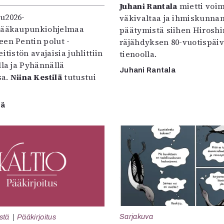
Juhani Rantala
mietti voi
u2026-
väkivaltaa ja ihmiskunna
pääkaupunkiohjelmaa
päätymistä siihen Hirosh
een Pentin polut -
räjähdyksen 80-vuotispäi
itistön avajaisia juhlittiin
tienoolla.
lla ja Pyhännällä
Juhani Rantala
sa.
Niina Kestilä
tutustui
lä
Sarjakuva
stä
Pääkirjoitus