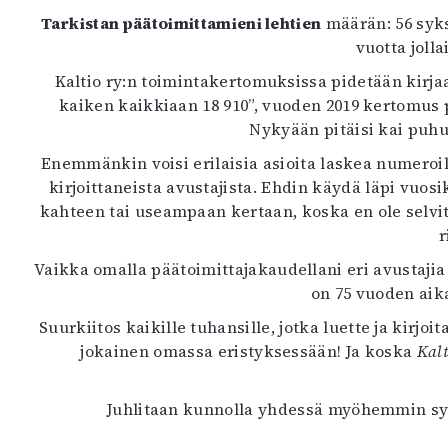
Tarkistan päätoimittamieni lehtien
määrän: 56 syks
vuotta joll
Kaltio ry:n toimintakertomuksissa pidetään kirja
kaiken kaikkiaan 18 910”, vuoden 2019 kertomus p
Nykyään pitäisi kai puhua
Enemmänkin voisi erilaisia asioita laskea numeroi
kirjoittaneista avustajista. Ehdin käydä läpi vuosi
kahteen tai useampaan kertaan, koska en ole selvitt
r
Vaikka omalla päätoimittajakaudellani eri avustajia 
on 75 vuoden aikan
Suurkiitos kaikille tuhansille, jotka luette ja kirjoit
jokainen omassa eristyksessään! Ja koska
Kalt
Juhlitaan kunnolla yhdessä myöhemmin syk