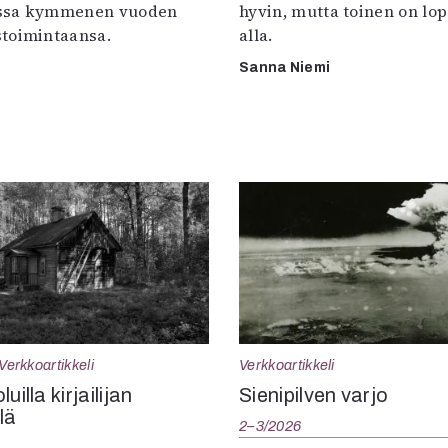
ssa kymmenen vuoden
hyvin, mutta toinen on lo
toimintaansa.
alla.
Sanna Niemi
Verkkoartikkeli
Verkkoartikkeli
uilla kirjailijan
Sienipilven varjo
llä
2–3/2026