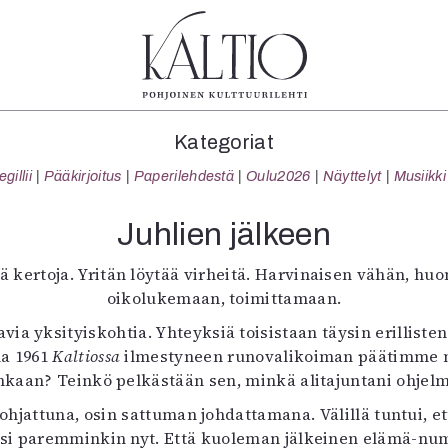
tegoriat
Lehdet
Info
Kategoriat
koartikkeli
4/2026
Tilaus j
illii
Pääkirjoitus
Paperilehdestä
Oulu2026
Näyttelyt
Musiikki
Teatteri
2–3/2026
irtonume
Tanssi
1/2026
Yhteistyö
Juhlien jälkeen
Tanssi
6/2025
Toimitu
arjakuva
5/2025 saame
Mediatie
 kertoja. Yritän löytää virheitä. Harvinaisen vähän, hu
ámegillii
5/2025
Kaltio r
oikolukemaan, toimittamaan.
äkirjoitus
Lehtiarkisto
ia yksityiskohtia. Yhteyksiä toisistaan täysin erillisten
erilehdestä
na 1961
Kaltiossa
ilmestyneen runovalikoiman päätimme nyt
Oulu2026
nkaan? Teinkö pelkästään sen, minkä alitajuntani ohjel
Näyttelyt
n ohjattuna, osin sattuman johdattamana. Välillä tuntui
Musiikki
lisi paremminkin nyt. Että kuoleman jälkeinen elämä-num
Levyt