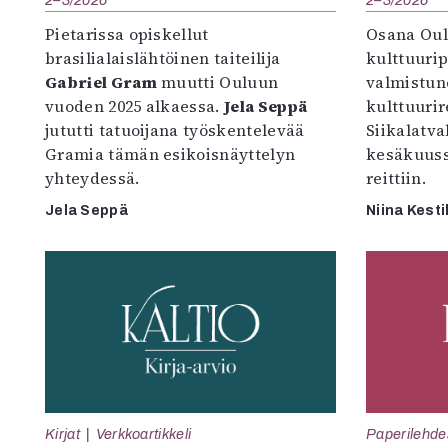
Pietarissa opiskellut
Osana Oul
brasilialaislähtöinen taiteilija
kulttuuri
Gabriel Gram
muutti Ouluun
valmistun
vuoden 2025 alkaessa.
Jela Seppä
kulttuurire
jututti tatuoijana työskentelevää
Siikalatva
Gramia tämän esikoisnäyttelyn
kesäkuus
yhteydessä.
reittiin.
Jela Seppä
Niina Kesti
Kirjat
Verkkoartikkeli
Paperilehde