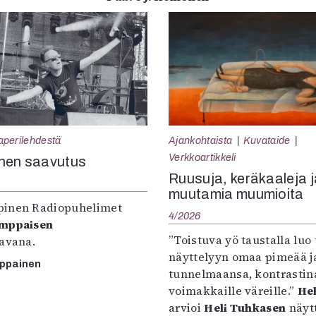
aperilehdestä
Ajankohtaista
Kuvataide
Verkkoartikkeli
nen saavutus
Ruusuja, keräkaaleja j
muutamia muumioita
inen Radiopuhelimet
4/2026
omppaisen
”Toistuva yö taustalla luo 
tavana.
näyttelyyn omaa pimeää ja
mppainen
tunnelmaansa, kontrastin
voimakkaille väreille.”
Hel
arvioi
Heli Tuhkasen
näytt