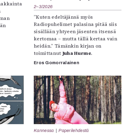
makkainta
2–3/2026
n
”Kuten edeltäjänsä myös
iman
Radiopuhelimet palasina pitää siis
vän
sisällään yhtyeen jäsenten itsensä
kertomaa – mutta tällä kertaa vain
heidän.” Tämänkin kirjan on
toimittanut
Juha Hurme
.
Eros Gomorralainen
Kannessa
Paperilehdestä