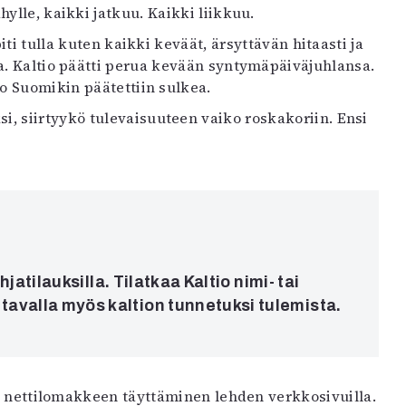
hylle, kaikki jatkuu. Kaikki liikkuu.
piti tulla kuten kaikki keväät, ärsyttävän hitaasti ja
a. Kaltio päätti perua kevään syntymäpäiväjuhlansa.
ko Suomikin päätettiin sulkea.
, siirtyykö tulevaisuuteen vaiko roskakoriin. Ensi
atilauksilla. Tilatkaa Kaltio nimi- tai
ä tavalla myös kaltion tunnetuksi tulemista.
tää nettilomakkeen täyttäminen lehden verkkosivuilla.