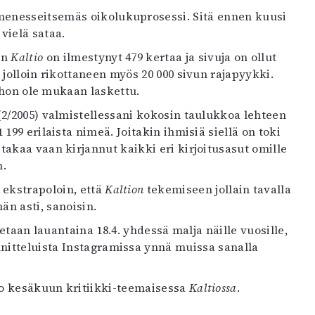
menesseitsemäs oikolukuprosessi. Sitä ennen kuusi
vielä sataa.
an
Kaltio
on ilmestynyt 479 kertaa ja sivuja on ollut
jolloin rikottaneen myös 20 000 sivun rajapyykki.
uohon ole mukaan laskettu.
2/2005) valmistellessani kokosin taulukkoa lehteen
199 erilaista nimeä. Joitakin ihmisiä siellä on toki
takaa vaan kirjannut kaikki eri kirjoitusasut omille
n.
 ekstrapoloin, että
Kaltion
tekemiseen jollain tavalla
hän asti, sanoisin.
taan lauantaina 18.4. yhdessä malja näille vuosille,
nnitteluista Instagramissa ynnä muissa sanalla
jo kesäkuun kritiikki-teemaisessa
Kaltiossa
.