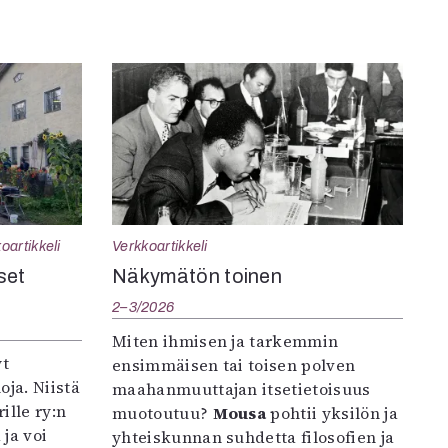
oartikkeli
Verkkoartikkeli
set
Näkymätön toinen
2–3/2026
Miten ihmisen ja tarkemmin
yt
ensimmäisen tai toisen polven
oja. Niistä
maahanmuuttajan itsetietoisuus
ille ry:n
muotoutuu?
Mousa
pohtii yksilön ja
ja voi
yhteiskunnan suhdetta filosofien ja