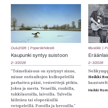
Oulu2026
Paperilehdestä
Musiikki
P
Kaupunki syntyy suistoon
Eräänlai
2–3/2026
2–3/2026
”Toimeliaisuus on syntynyt sinne,
Nelikympp
minne entisaikojen kulkupeleillä
Heikki R
parhaiten pääsi, vesireittejä pitkin.
haastatel
Jokea ja merta. Veneillä, ruuhilla,
Heikki Ro
tukkilautoilla, laivoilla. Talvella
hiihtäen tai eloperäisillä
vetopeleillä. Poroilla ja hevosilla.”