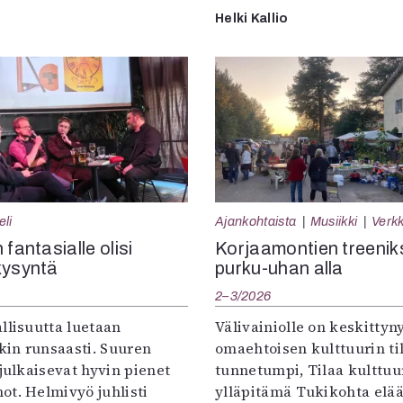
Helki Kallio
eli
Ajankohtaista
Musiikki
Verkk
 fantasialle olisi
Korjaamontien treenik
kysyntä
purku-uhan alla
2–3/2026
llisuutta luetaan
Välivainiolle on keskittyn
in runsaasti. Suuren
omaehtoisen kulttuurin til
 julkaisevat hyvin pienet
tunnetumpi, Tilaa kulttuur
ot. Helmivyö juhlisti
ylläpitämä Tukikohta elää 