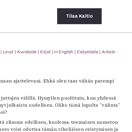
Tilaa
Kaltio
a
Levyt
Kuvataide
Kirjat
In English
Esitystaide
Arkisto
rot
ssä
s
dot
omaan ajattelevani. Ehkä olen taas vähän parempi
y
 juttujen välillä. Hymyilen puolittain, kun yhdessä
 julkaista uudelleen. Oliko tämä lopulta ”valinta”
moi?
, että olimme edellisen, kuolema-teemaisen numeron
ero voisi odottaa tämän viheliäisen eristymisen ja