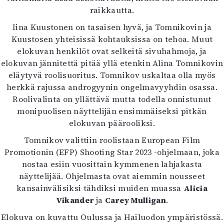
raikkautta.
Iina Kuustonen on tasaisen hyvä, ja Tomnikovin ja
Kuustosen yhteisissä kohtauksissa on tehoa. Muut
elokuvan henkilöt ovat selkeitä sivuhahmoja, ja
elokuvan jännitettä pitää yllä etenkin Alina Tomnikovin
eläytyvä roolisuoritus. Tomnikov uskaltaa olla myös
herkkä rajussa androgyynin ongelmavyyhdin osassa.
Roolivalinta on yllättävä mutta todella onnistunut
monipuolisen näyttelijän ensimmäiseksi pitkän
elokuvan päärooliksi.
Tomnikov valittiin roolistaan European Film
Promotionin (EFP) Shooting Star 2023 -ohjelmaan, joka
nostaa esiin vuosittain kymmenen lahjakasta
näyttelijää. Ohjelmasta ovat aiemmin nousseet
kansainvälisiksi tähdiksi muiden muassa
Alicia
Vikander
ja
Carey Mulligan
.
Elokuva on kuvattu Oulussa ja Hailuodon ympäristössä.