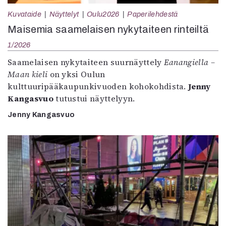
Kuvataide
Näyttelyt
Oulu2026
Paperilehdestä
Maisemia saamelaisen nykytaiteen rinteiltä
1/2026
Saamelaisen nykytaiteen suurnäyttely
Eanangiella –
Maan kieli
on yksi Oulun
kulttuuripääkaupunkivuoden kohokohdista.
Jenny
Kangasvuo
tutustui näyttelyyn.
Jenny Kangasvuo