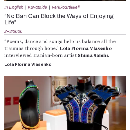
In English
Kuvataide
Verkkoartikkeli
”No Ban Can Block the Ways of Enjoying
Life”
2–3/2026
”Poems, dance and songs help us balance all the
traumas through hope.”
Lölä Florina Vlasenko
interviewed Iranian-born artist
Shima Salehi
.
Lölä Florina Vlasenko