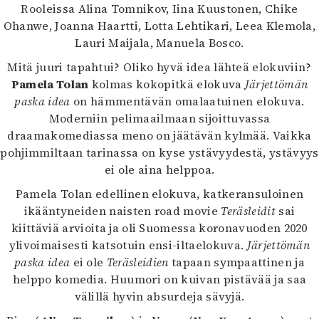
Kirjat
Rooleissa Alina Tomnikov, Iina Kuustonen, Chike
In English
Ohanwe, Joanna Haartti, Lotta Lehtikari, Leea Klemola,
Esitystaide
Lauri Maijala, Manuela Bosco.
Arkisto
Mitä juuri tapahtui? Oliko hyvä idea lähteä elokuviin?
Pamela Tolan
kolmas kokopitkä elokuva
Järjettömän
Lehdet
paska idea
on hämmentävän omalaatuinen elokuva.
Moderniin pelimaailmaan sijoittuvassa
4/2026
draamakomediassa meno on jäätävän kylmää. Vaikka
2–3/2026
pohjimmiltaan tarinassa on kyse ystävyydestä, ystävyys
1/2026
ei ole aina helppoa.
6/2025
5/2025 saame
Pamela Tolan edellinen elokuva, katkeransuloinen
5/2025
ikääntyneiden naisten road movie
Teräsleidit
sai
Lehtiarkisto
kiittäviä arvioita ja oli Suomessa koronavuoden 2020
ylivoimaisesti katsotuin ensi-iltaelokuva.
Järjettömän
Info
paska idea
ei ole
Teräsleidien
tapaan sympaattinen ja
helppo komedia. Huumori on kuivan pistävää ja saa
Tilaus ja irtonumerot
välillä hyvin absurdeja sävyjä.
Yhteistyössä
Toimitus