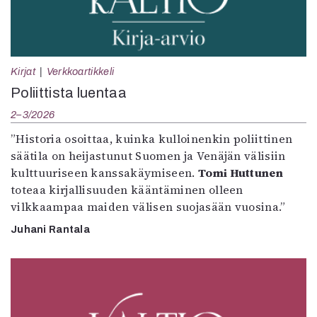
Kirjat
Verkkoartikkeli
Poliittista luentaa
2–3/2026
”Historia osoittaa, kuinka kulloinenkin poliittinen
säätila on heijastunut Suomen ja Venäjän välisiin
kulttuuriseen kanssakäymiseen.
Tomi Huttunen
toteaa kirjallisuuden kääntäminen olleen
vilkkaampaa maiden välisen suojasään vuosina.”
Juhani Rantala