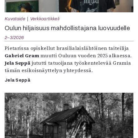
Kuvataide
Verkkoartikkeli
Oulun hiljaisuus mahdollistajana luovuudelle
2–3/2026
Pietarissa opiskellut brasilialaislähtöinen taiteilija
Gabriel Gram
muutti Ouluun vuoden 2025 alkaessa.
Jela Seppä
jututti tatuoijana työskentelevää Gramia
tämän esikoisnäyttelyn yhteydessä.
Jela Seppä