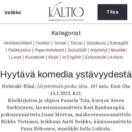
Tilaa
Valikko
Sulje
Kategoriat
Kategoriat
Verkkoartikkeli
Verkkoartikkeli
Teatteri
Tanssi
Tanssi
Sarjakuva
Sámegillii
Teatteri
Pääkirjoitus
Paperilehdestä
Oulu2026
Näyttelyt
Musiikki
Tanssi
Levyt
Kuvataide
Kirjat
In English
Esitystaide
Arkisto
Tanssi
Sarjakuva
Hyytävä komedia ystävyydestä
Sámegillii
Pääkirjoitus
Helsinki-filmi:
Järjettömän paska idea
. 107 min. Ensi-ilta
Paperilehdestä
13.1.2023. K12.
Oulu2026
Käsikirjoitus ja ohjaus Pamela Tola, kuvaus Arsen
Näyttelyt
Sarkisiants, lavastussuunnittelu Kari Kankaanpää,
Musiikki
pukusuunnittelu Jouni Mervas, maskeeraussuunnittelu
Levyt
Riikka Virtanen, leikkaus Antti Reikko, äänisuunnittelu
Kuvataide
Panu Riikonen, musiikki Salla Luhtala.