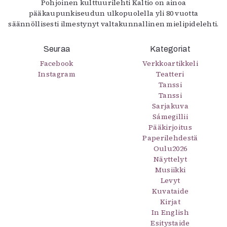
Pohjoinen kulttuurilehti Kaltio on ainoa
pääkaupunkiseudun ulkopuolella yli 80 vuotta
säännöllisesti ilmestynyt valtakunnallinen mielipidelehti.
Seuraa
Kategoriat
Facebook
Verkkoartikkeli
Instagram
Teatteri
Tanssi
Tanssi
Sarjakuva
Sámegillii
Pääkirjoitus
Paperilehdestä
Oulu2026
Näyttelyt
Musiikki
Levyt
Kuvataide
Kirjat
In English
Esitystaide