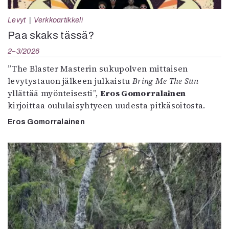
Levyt
Verkkoartikkeli
Paa skaks tässä?
2–3/2026
”The Blaster Masterin sukupolven mittaisen
levytystauon jälkeen julkaistu
Bring Me The Sun
yllättää myönteisesti”,
Eros Gomorralainen
kirjoittaa oululaisyhtyeen uudesta pitkäsoitosta.
Eros Gomorralainen