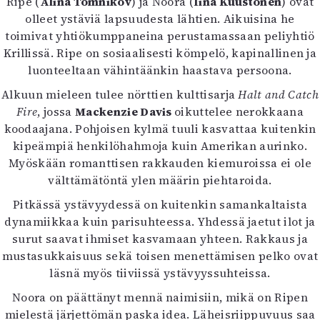
Ripe (
Alina Tomnikov
) ja Noora (
Iina Kuustonen
) ovat
Mediatiedot
olleet ystäviä lapsuudesta lähtien. Aikuisina he
Kaltio ry
toimivat yhtiökumppaneina perustamassaan peliyhtiö
Krillissä. Ripe on sosiaalisesti kömpelö, kapinallinen ja
luonteeltaan vähintäänkin haastava persoona.
Alkuun mieleen tulee nörttien kulttisarja
Halt and Catch
Fire
, jossa
Mackenzie Davis
oikuttelee nerokkaana
koodaajana. Pohjoisen kylmä tuuli kasvattaa kuitenkin
kipeämpiä henkilöhahmoja kuin Amerikan aurinko.
Myöskään romanttisen rakkauden kiemuroissa ei ole
välttämätöntä ylen määrin piehtaroida.
Pitkässä ystävyydessä on kuitenkin samankaltaista
dynamiikkaa kuin parisuhteessa. Yhdessä jaetut ilot ja
surut saavat ihmiset kasvamaan yhteen. Rakkaus ja
mustasukkaisuus sekä toisen menettämisen pelko ovat
läsnä myös tiiviissä ystävyyssuhteissa.
Noora on päättänyt mennä naimisiin, mikä on Ripen
mielestä järjettömän paska idea. Läheisriippuvuus saa