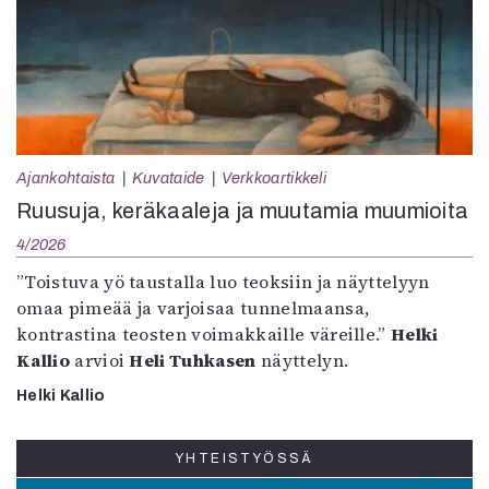
Ajankohtaista
Kuvataide
Verkkoartikkeli
Ruusuja, keräkaaleja ja muutamia muumioita
4/2026
”Toistuva yö taustalla luo teoksiin ja näyttelyyn
omaa pimeää ja varjoisaa tunnelmaansa,
kontrastina teosten voimakkaille väreille.”
Helki
Kallio
arvioi
Heli Tuhkasen
näyttelyn.
Helki Kallio
YHTEISTYÖSSÄ