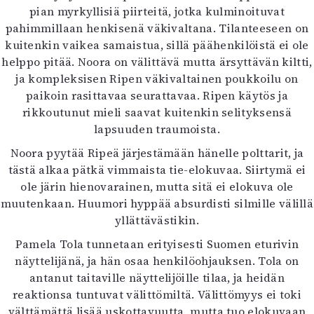
pian myrkyllisiä piirteitä, jotka kulminoituvat
pahimmillaan henkisenä väkivaltana. Tilanteeseen on
kuitenkin vaikea samaistua, sillä päähenkilöistä ei ole
helppo pitää. Noora on välittävä mutta ärsyttävän kiltti,
ja kompleksisen Ripen väkivaltainen poukkoilu on
paikoin rasittavaa seurattavaa. Ripen käytös ja
rikkoutunut mieli saavat kuitenkin selityksensä
lapsuuden traumoista.
Noora pyytää Ripeä järjestämään hänelle polttarit, ja
tästä alkaa pätkä vimmaista tie-elokuvaa. Siirtymä ei
ole järin hienovarainen, mutta sitä ei elokuva ole
muutenkaan. Huumori hyppää absurdisti silmille välillä
yllättävästikin.
Pamela Tola tunnetaan erityisesti Suomen eturivin
näyttelijänä, ja hän osaa henkilöohjauksen. Tola on
antanut taitaville näyttelijöille tilaa, ja heidän
reaktionsa tuntuvat välittömiltä. Välittömyys ei toki
välttämättä lisää uskottavuutta, mutta tuo elokuvaan