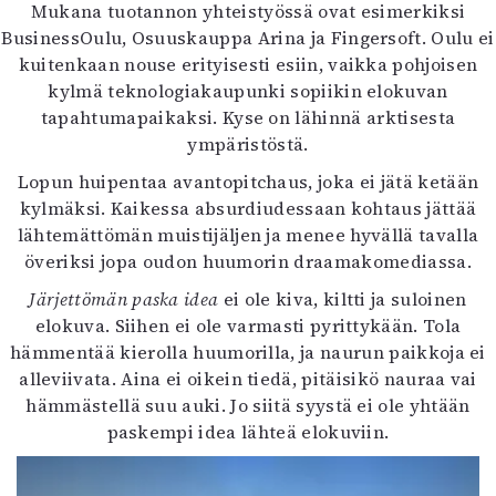
Mukana tuotannon yhteistyössä ovat esimerkiksi
BusinessOulu, Osuuskauppa Arina ja Fingersoft. Oulu ei
kuitenkaan nouse erityisesti esiin, vaikka pohjoisen
kylmä teknologiakaupunki sopiikin elokuvan
tapahtumapaikaksi. Kyse on lähinnä arktisesta
ympäristöstä.
Lopun huipentaa avantopitchaus, joka ei jätä ketään
kylmäksi. Kaikessa absurdiudessaan kohtaus jättää
lähtemättömän muistijäljen ja menee hyvällä tavalla
överiksi jopa oudon huumorin draamakomediassa.
Järjettömän paska idea
ei ole kiva, kiltti ja suloinen
elokuva. Siihen ei ole varmasti pyrittykään. Tola
hämmentää kierolla huumorilla, ja naurun paikkoja ei
alleviivata. Aina ei oikein tiedä, pitäisikö nauraa vai
hämmästellä suu auki. Jo siitä syystä ei ole yhtään
paskempi idea lähteä elokuviin.