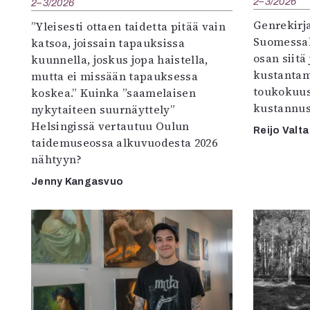
2–3/2026
2–3/2026
Genrekirja
”Yleisesti ottaen taidetta pitää vain
Suomessak
katsoa, joissain tapauksissa
osan siitä
kuunnella, joskus jopa haistella,
kustantam
mutta ei missään tapauksessa
toukokuu
koskea.” Kuinka ”saamelaisen
kustannus
nykytaiteen suurnäyttely”
Helsingissä vertautuu Oulun
Reijo Valta
taidemuseossa alkuvuodesta 2026
nähtyyn?
Jenny Kangasvuo