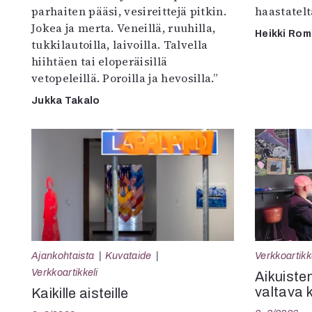
parhaiten pääsi, vesireittejä pitkin.
haastatel
Jokea ja merta. Veneillä, ruuhilla,
Heikki Ro
tukkilautoilla, laivoilla. Talvella
hiihtäen tai eloperäisillä
vetopeleillä. Poroilla ja hevosilla.”
Jukka Takalo
Ajankohtaista
Kuvataide
Verkkoartikk
Verkkoartikkeli
Aikuisten
valtava 
Kaikille aisteille