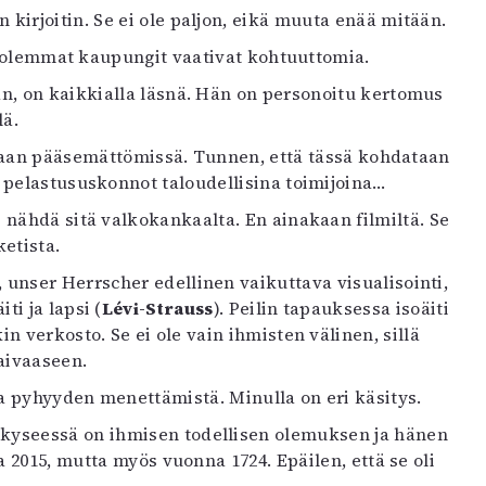
kirjoitin. Se ei ole paljon, eikä muuta enää mitään.
 Molemmat kaupungit vaativat kohtuuttomia.
an, on kaikkialla läsnä. Hän on personoitu kertomus
lä.
ollaan pääsemättömissä. Tunnen, että tässä kohdataan
 pelastususkonnot taloudellisina toimijoina…
ähdä sitä valkokankaalta. En ainakaan filmiltä. Se
etista.
nser Herrscher edellinen vaikuttava visualisointi,
i ja lapsi (
Lévi-Strauss
). Peilin tapauksessa isoäiti
n verkosto. Se ei ole vain ihmisten välinen, sillä
taivaaseen.
a pyhyyden menettämistä. Minulla on eri käsitys.
kyseessä on ihmisen todellisen olemuksen ja hänen
a 2015, mutta myös vuonna 1724. Epäilen, että se oli