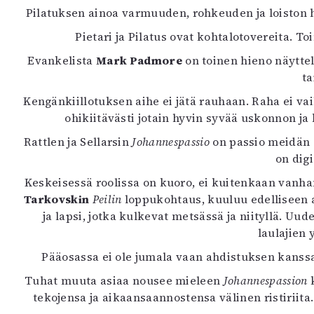
Pilatuksen ainoa varmuuden, rohkeuden ja loiston he
Pietari ja Pilatus ovat kohtalotovereita.
Evankelista
Mark Padmore
on toinen hieno näyttel
ta
Kengänkiillotuksen aihe ei jätä rauhaan. Raha ei va
ohikiitävästi jotain hyvin syvää uskonnon j
Rattlen ja Sellarsin
Johannespassio
on passio meidän 
on dig
Keskeisessä roolissa on kuoro, ei kuitenkaan vanh
Tarkovskin
Peilin
loppukohtaus, kuuluu edelliseen ai
ja lapsi, jotka kulkevat metsässä ja niityllä. Uu
laulajien 
Pääosassa ei ole jumala vaan ahdistuksen kanssa
Tuhat muuta asiaa nousee mieleen
Johannespassion
k
tekojensa ja aikaansaannostensa välinen ristiriita.