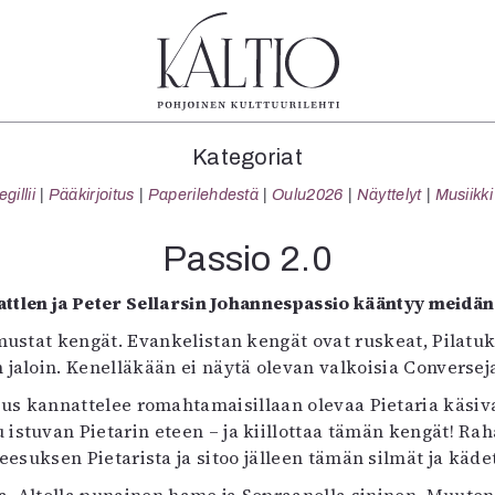
tegoriat
Lehdet
Info
Kategoriat
koartikkeli
4/2026
Tilaus j
illii
Pääkirjoitus
Paperilehdestä
Oulu2026
Näyttelyt
Musiikki
Teatteri
2–3/2026
irtonume
Tanssi
1/2026
Yhteistyö
Passio 2.0
Tanssi
6/2025
Toimitu
arjakuva
5/2025 saame
Mediatie
attlen ja Peter Sellarsin Johannespassio kääntyy meid
ámegillii
5/2025
Kaltio r
mustat kengät. Evankelistan kengät ovat ruskeat, Pilatu
äkirjoitus
Lehtiarkisto
n jaloin. Kenelläkään ei näytä olevan valkoisia Converseja.
erilehdestä
 kannattelee romahtamaisillaan olevaa Pietaria käsiva
Oulu2026
 istuvan Pietarin eteen – ja kiillottaa tämän kengät! Ra
Näyttelyt
Jeesuksen Pietarista ja sitoo jälleen tämän silmät ja kädet
Musiikki
Levyt