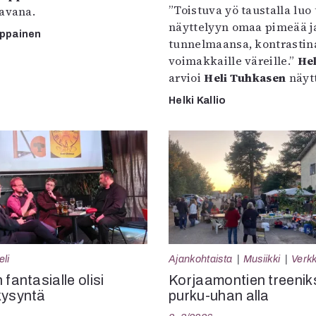
”Toistuva yö taustalla luo 
tavana.
näyttelyyn omaa pimeää ja
mppainen
tunnelmaansa, kontrastin
voimakkaille väreille.”
Hel
arvioi
Heli Tuhkasen
näytt
Helki Kallio
eli
Ajankohtaista
Musiikki
Verkk
 fantasialle olisi
Korjaamontien treenik
kysyntä
purku-uhan alla