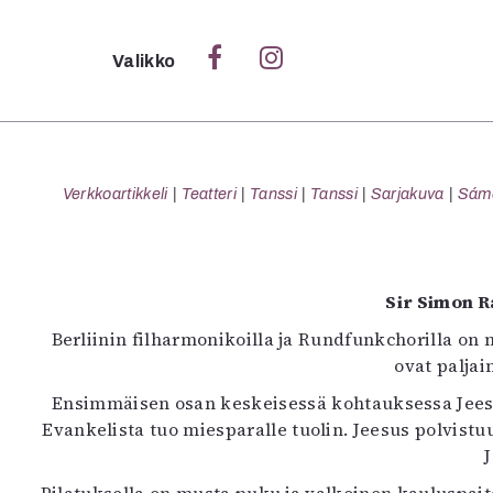
Sulje
Valikko
Ka
Verk
Verkkoartikkeli
Teatteri
Tanssi
Tanssi
Sarjakuva
Sámeg
S
Sir Simon R
S
Berliinin filharmonikoilla ja Rundfunkchorilla on 
Pä
ovat paljai
Pap
Ensimmäisen osan keskeisessä kohtauksessa Jeesus
Evankelista tuo miesparalle tuolin. Jeesus polvistuu