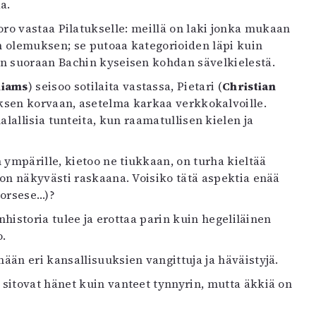
a.
o vastaa Pilatukselle: meillä on laki jonka mukaan
in olemuksen; se putoaa kategorioiden läpi kuin
an suoraan Bachin kyseisen kohdan sävelkielestä.
liams
) seisoo sotilaita vastassa, Pietari (
Christian
ksen korvaan, asetelma karkaa verkkokalvoille.
allisia tunteita, kun raamatullisen kielen ja
?
 ympärille, kietoo ne tiukkaan, on turha kieltää
on näkyvästi raskaana. Voisiko tätä aspektia enää
corsese…)?
nhistoria tulee ja erottaa parin kuin hegeliläinen
o.
än eri kansallisuuksien vangittuja ja häväistyjä.
sitovat hänet kuin vanteet tynnyrin, mutta äkkiä on