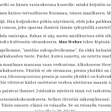
tki on hänen vastauksensa kuorolle: minkä kirjoitin sen 
 Toinen katsoo taivaalliseen Roomaan, toinen maalliseen.
ijä. Hän kuljeskelee pitkin näyttämöä, ehtii joka paikka
i runous, joka opastaa ihmistä tämän syksyisillä sorateil
ihda omistajaa. Rahaa ei näy, mutta mielikuvissa siitä 
a koko kulttuurin olemuksesta.
Max Weber
iskee kipinää:
ajallemme, ”meidän sukupolvellemme”. En ehkä haluaisi n
iaikakauden tuote. Paidat, kuten sanottu, on ostettu mark
an maailman massana vaan verkostona. Alkukuoron Herr, u
kakauteen. Yksilöä ei ole olemassa, pienin yksikkö on äit
dessa
Johannespassiossa
pienin ja suurin yksikkö on kuitenki
ylös viittovat kädet osoittavat verkon ulottuvan maasta 
 painivat ihmiset. Joidenkin mielestä tämä voi tarkoitta
atsomiskokemuksesta. Sellars tiivistää näkemyksensä: 
 Toisin sanoen: elämä on toisaalla. Se on toisaalla vuonn