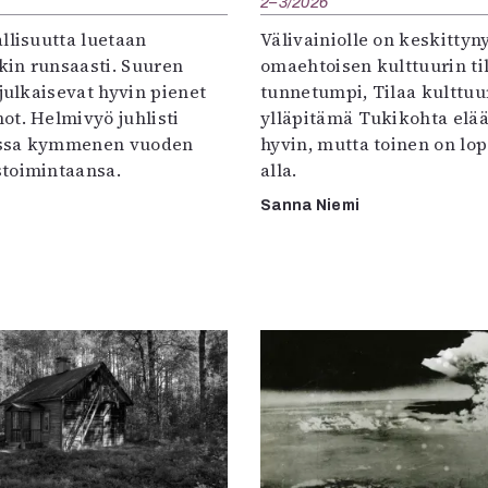
2–3/2026
llisuutta luetaan
Välivainiolle on keskittyn
in runsaasti. Suuren
omaehtoisen kulttuurin til
 julkaisevat hyvin pienet
tunnetumpi, Tilaa kulttuur
ot. Helmivyö juhlisti
ylläpitämä Tukikohta elää 
ssa kymmenen vuoden
hyvin, mutta toinen on lo
toimintaansa.
alla.
Sanna Niemi