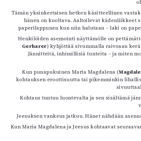
o
Tämän yksinkertaisen hetken käsitteellinen vastak
hänen on kuoltava. Aaltoilevat kädenliikkeet s
paperilappunen kun niin halutaan – laki on pape
Henkilöiden asemointi näyttämölle on pettämät
Gerharer
) kyhjöttää sivummalla raivoaan kerä
Jännitteitä, inhimillisiä tunteita – ja mite
Kun punapukuinen Maria Magdalena (
Magdale
kohtauksen eroottisuutta tai pikemminkin lihalli
sivuuttaa
Kohtaus tuntuu luontevalta ja sen sisältämä jänni
Jeesuksen vankeus jatkuu. Hänet nähdään asennois
Kun Maria Magdalena ja Jeesus kohtaavat seuraavan 