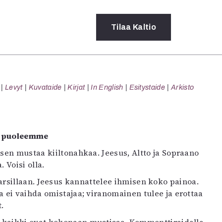
Tilaa
Kaltio
a
Levyt
Kuvataide
Kirjat
In English
Esitystaide
Arkisto
rot
ssä
s
dot
än puoleemme
y
ksen mustaa kiiltonahkaa. Jeesus, Altto ja Sopraano
 Voisi olla.
rsillaan. Jeesus kannattelee ihmisen koko painoa.
ha ei vaihda omistajaa; viranomainen tulee ja erottaa
.