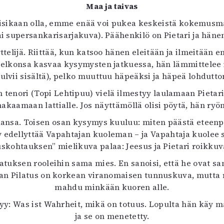
Maa ja taivas
 voisikaan olla, emme enää voi pukea keskeistä kokemu
tai supersankarisarjakuva). Päähenkilö on Pietari ja häne
äyttelijä. Riittää, kun katsoo hänen eleitään ja ilmeitä
pelkonsa kasvaa kysymysten jatkuessa, hän lämmittelee i
ulvii sisältä), pelko muuttuu häpeäksi ja häpeä lohdutt
enori (Topi Lehtipuu) vielä ilmestyy laulamaan Pietarin
makaamaan lattialle. Jos näyttämöllä olisi pöytä, hän ryöm
ansa. Toisen osan kysymys kuuluu: miten päästä eteenp
dellyttää Vapahtajan kuoleman – ja Vapahtaja kuolee s
tuskohtauksen” mielikuva palaa: Jeesus ja Pietari roikkuva
Pilatuksen rooleihin sama mies. En sanoisi, että he ovat 
an Pilatus on korkean viranomaisen tunnuskuva, mutta r
mahdu minkään kuoren alle.
yy: Was ist Wahrheit, mikä on totuus. Lopulta hän käy 
ja se on menetetty.