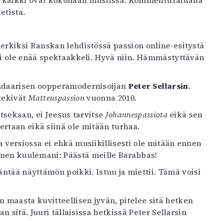
n kaikki ovat kokonaan mustissa. Kommenttiraidalla
etista.
merkiksi Ranskan lehdistössä passion online-esitystä
 ei ole enää spektaakkeli. Hyvä niin. Hämmästyttävän
gendaarisen oopperamodernisoijan
Peter Sellarsin
.
 tekivät
Matteuspassion
vuonna 2010.
itsekaan, ei Jeesus tarvitse
Johannespassiota
eikä sen
rtaan eikä siinä ole mitään turhaa.
 versiossa ei ehkä musiikillisesti ole mitään ennen
ennen kuulemani: Päästä meille Barabbas!
säntää näyttämön poikki. Istuu ja miettii. Tämä voisi
 maasta kuvitteellisen jyvän, pitelee sitä hetken
an sitä. Juuri tällaisissa hetkissä Peter Sellarsin