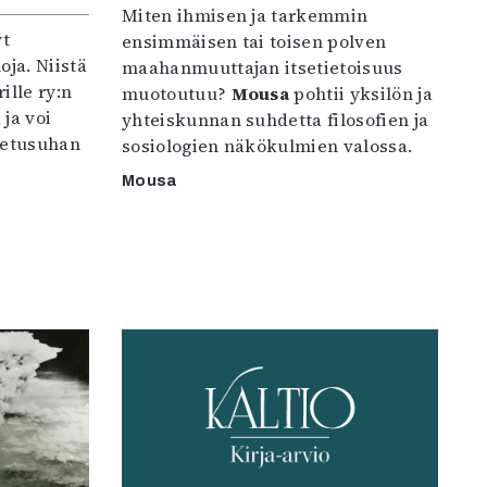
Miten ihmisen ja tarkemmin
yt
ensimmäisen tai toisen polven
oja. Niistä
maahanmuuttajan itsetietoisuus
ille ry:n
muotoutuu?
Mousa
pohtii yksilön ja
ja voi
yhteiskunnan suhdetta filosofien ja
petusuhan
sosiologien näkökulmien valossa.
Mousa