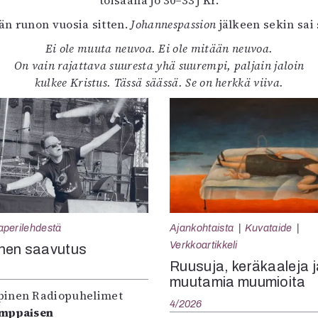
toisaalla jo 30–33 j Kr.
män runon vuosia sitten.
Johannespassion
jälkeen sekin sai 
Ei ole muuta neuvoa. Ei ole mitään neuvoa.
On vain rajattava suuresta yhä suurempi, paljain jaloin
kulkee Kristus. Tässä säässä. Se on herkkä viiva.
aperilehdestä
Ajankohtaista
Kuvataide
Verkkoartikkeli
nen saavutus
Ruusuja, keräkaaleja j
muutamia muumioita
inen Radiopuhelimet
4/2026
omppaisen