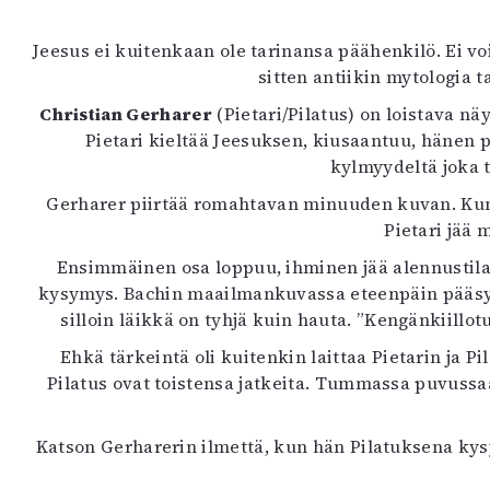
Jeesus ei kuitenkaan ole tarinansa päähenkilö. Ei
sitten antiikin mytologia 
Christian Gerharer
(Pietari/Pilatus) on loistava n
Pietari kieltää Jeesuksen, kiusaantuu, hänen 
kylmyydeltä joka t
Gerharer piirtää romahtavan minuuden kuvan. Kun t
Pietari jää 
Ensimmäinen osa loppuu, ihminen jää alennustila
kysymys. Bachin maailmankuvassa eteenpäin pääsy e
silloin läikkä on tyhjä kuin hauta. ”Kengänkiillo
Ehkä tärkeintä oli kuitenkin laittaa Pietarin ja 
Pilatus ovat toistensa jatkeita. Tummassa puvussa
Katson Gerharerin ilmettä, kun hän Pilatuksena kys