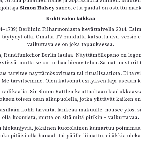
ta, Altolla punainen hame ja Sopraanolla sininen. Muute
uvataide
njohtaja
Simon Halsey
sanoo, että paidat on ostettu mark
Kirjat
Kohti valon läikkää
n English
sitystaide
4–1739) Berliinin Filharmoniasta kevättalvella 2014. Esi
Arkisto
on täytynyt olla. Omalta TV-ruudulta katsottu dvd-versio
vaikuttava se on joka tapauksessa.
ja, Rundfunkchor Berlin laulaa. Näyttämöllepano on le
ekstissä, mutta se on turhaa hienostelua. Samat mestarit
us tarvitse näyttämösovitusta tai ritualisaatiota. Ei tarv
Me tarvitsemme. Olen katsonut esityksen läpi useaan ke
radikaalia. Sir Simon Rattlen kauttaaltaan laadukkaassa
ksen toisen osan alkupuolella, jotka ylittävät kaiken 
käsillään kohti taivaita, lankeaa makuulle, nousee ylös, 
olla koomista, mutta on sitä mitä pitikin – vaikuttavaa.
n hiekanjyviä, jokainen kuorolainen kumartuu poimimaan
ka pitäisi olla banaali tai päälle liimattu, ei äkkiä oleka