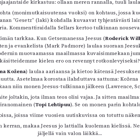
hjaajantaide kirkastuu: ollaan meren rannalla, tuuli laula
ohta (monimutkaisuutensa vuoksi) on kohtaus, jossa kuor
anan ”Gesetz” (laki) kohdalla kuvaavat tyhjentävästi la
ria. Kommenttiraidalla Sellars kertoo tulkinnan nousev
tömän tarkkaa. Kun Getsemanessa Jeesus (
Roderick Wil
ten ja evankelista (Mark Padmore) laulaa suoraan Jeesu
n modernin muovaamassa maailmassa kuvaisimmekaan jumal
käsitteidemme kielen ero on revennyt rotkonlevyiseksi
na Kožena
) laulaa aariaansa ja kietoo kätensä Jeesuksen
suutta. Asetelmaa korostaa ilahduttava sattuma: Kožena 
kaan niin monen Jeesus-tulkinnan jälkeen (Lawrence, S
te joltakin, jota ilman teos olisi vajaa. Ja sitten maailma
viranomainen (
Topi Lehtipuu
). Se on monen parin kohtal
sa, joissa viime vuosien uutiskuvissa on totuttu näkemä
kerran, makaa Jeesus jo lattialla kuoleman kielissä. Ne 
jäljellä vain valon läikkä…