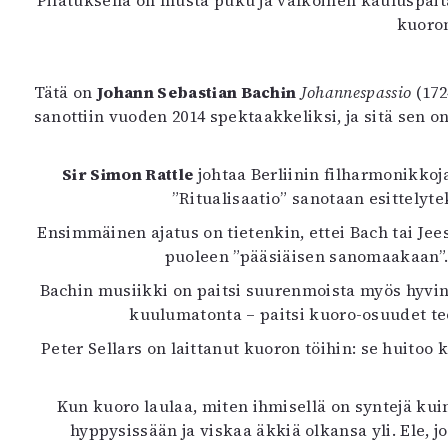
Pilatuksella on musta puku ja valkoinen kauluspai
K
kuoro
I
E
Tätä on
Johann Sebastian Bachin
Johannespassio
(172
sanottiin vuoden 2014 spektaakkeliksi, ja sitä sen 
Sir Simon Rattle
johtaa Berliinin filharmonikko
”Ritualisaatio” sanotaan esittelyt
Ensimmäinen ajatus on tietenkin, ettei Bach tai Jees
puoleen ”pääsiäisen sanomaakaan”. 
Bachin musiikki on paitsi suurenmoista myös hyvin 
kuulumatonta – paitsi kuoro-osuudet teo
Peter Sellars on laittanut kuoron töihin: se huitoo 
Kun kuoro laulaa, miten ihmisellä on syntejä kui
hyppysissään ja viskaa äkkiä olkansa yli. Ele, jon