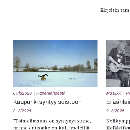
Kirjoitin tä
Oulu2026
Paperilehdestä
Musiikki
P
Kaupunki syntyy suistoon
Eräänlai
2–3/2026
2–3/2026
”Toimeliaisuus on syntynyt sinne,
Nelikympp
minne entisaikojen kulkupeleillä
Heikki R