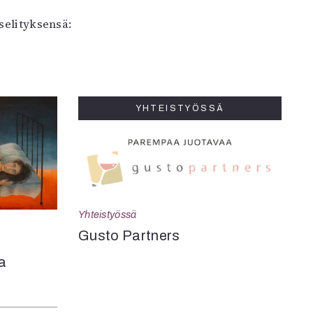
selityksensä:
YHTEISTYÖSSÄ
Yhteistyössä
Gusto Partners
a