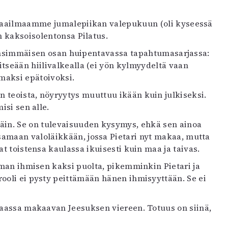
smaailmaamme jumalepiikan valepukuun (oli kyseessä
n kaksoisolentonsa Pilatus.
än ensimmäisen osan huipentavassa tapahtumasarjassa:
tseään hiilivalkealla (ei yön kylmyydeltä vaan
omaksi epätoivoksi.
 teoista, nöyryytys muuttuu ikään kuin julkiseksi.
isi sen alle.
äin. Se on tulevaisuuden kysymys, ehkä sen ainoa
amaan valoläikkään, jossa Pietari nyt makaa, mutta
t toistensa kaulassa ikuisesti kuin maa ja taivas.
saman ihmisen kaksi puolta, pikemminkin Pietari ja
ooli ei pysty peittämään hänen ihmisyyttään. Se ei
maassa makaavan Jeesuksen viereen. Totuus on siinä,