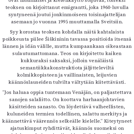
ovat moninaiset ja kielenkäyttö soljuvaa; toiseksi
Mediatiedot
teoksen on kirjoittanut emigrantti, joka 1960-luvulla
Kaltio ry
syntyneenä joutui jonkinmoiseen toisinajattelijan
asemaan jo vuonna 1995 muuttamalla Sveitsiin.
Syy korostaa teoksen kohdalla näitä kahtalaista
poikkeusta piilee Šiškininin tavassa positioida itsensä
lännen ja idän välille, mutta kumpaankaan oikeastaan
sulautumattomana. Teos on kirjoitettu kaiken
kukkuraksi saksaksi, jolloin venäläistä
semantiikkakonstruktiota jäljitteleviltä
kolmikkopisteen ja vaillinaisten, leijuvien
käännöslauseiden tulvilta vältytään kiitettävästi.
”Jos haluaa oppia tuntemaan Venäjän, on paljastettava
sanojen salaliitto. On koottava harhaanjohtavien
käsitteiden sanasto. On löydettävä valheellisten,
kuluneiden termien todellinen, salattu merkitys ja
käännettävä väärennös selkeälle kielelle.” Kiteytyneet
ajatuskimput ryhdittävät, käännös suomeksi on