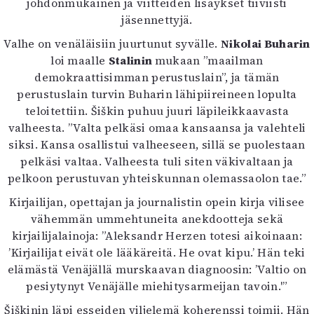
johdonmukainen ja viitteiden lisäykset tiiviisti
jäsennettyjä.
Valhe on venäläisiin juurtunut syvälle.
Nikolai Buharin
loi maalle
Stalinin
mukaan ”maailman
demokraattisimman perustuslain”, ja tämän
perustuslain turvin Buharin lähipiireineen lopulta
teloitettiin. Šiškin puhuu juuri läpileikkaavasta
valheesta. ”Valta pelkäsi omaa kansaansa ja valehteli
siksi. Kansa osallistui valheeseen, sillä se puolestaan
pelkäsi valtaa. Valheesta tuli siten väkivaltaan ja
pelkoon perustuvan yhteiskunnan olemassaolon tae.”
Kirjailijan, opettajan ja journalistin opein kirja vilisee
vähemmän ummehtuneita anekdootteja sekä
kirjailijalainoja: ”Aleksandr Herzen totesi aikoinaan:
’Kirjailijat eivät ole lääkäreitä. He ovat kipu.’ Hän teki
elämästä Venäjällä murskaavan diagnoosin: ’Valtio on
pesiytynyt Venäjälle miehitysarmeijan tavoin.'”
Šiškinin läpi esseiden viljelemä koherenssi toimii. Hän