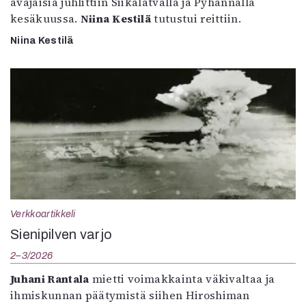
avajaisia juhlittiin Siikalatvalla ja Pyhännällä
kesäkuussa.
Niina Kestilä
tutustui reittiin.
Niina Kestilä
Verkkoartikkeli
Sienipilven varjo
2–3/2026
Juhani Rantala
mietti voimakkainta väkivaltaa ja
ihmiskunnan päätymistä siihen Hiroshiman