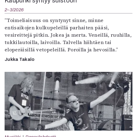
Kaupunki syntyy suistoon
2–3/2026
”Toimeliaisuus on syntynyt sinne, minne
entisaikojen kulkupeleillä parhaiten pääsi,
vesireittejä pitkin. Jokea ja merta. Veneillä, ruuhilla,
tukkilautoilla, laivoilla. Talvella hiihtäen tai
eloperäisillä vetopeleillä. Poroilla ja hevosilla.”
Jukka Takalo