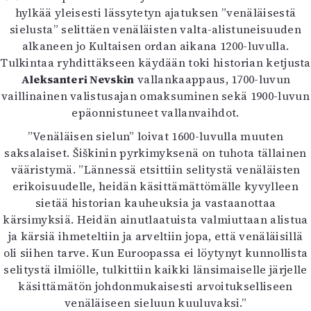
hylkää yleisesti lässytetyn ajatuksen ”venäläisestä
sielusta” selittäen venäläisten valta-alistuneisuuden
alkaneen jo Kultaisen ordan aikana 1200-luvulla.
Tulkintaa ryhdittäkseen käydään toki historian ketjusta
Aleksanteri Nevskin
vallankaappaus, 1700-luvun
vaillinainen valistusajan omaksuminen sekä 1900-luvun
epäonnistuneet vallanvaihdot.
”Venäläisen sielun” loivat 1600-luvulla muuten
saksalaiset. Šiškinin pyrkimyksenä on tuhota tällainen
vääristymä. ”Lännessä etsittiin selitystä venäläisten
erikoisuudelle, heidän käsittämättömälle kyvylleen
sietää historian kauheuksia ja vastaanottaa
kärsimyksiä. Heidän ainutlaatuista valmiuttaan alistua
ja kärsiä ihmeteltiin ja arveltiin jopa, että venäläisillä
oli siihen tarve. Kun Euroopassa ei löytynyt kunnollista
selitystä ilmiölle, tulkittiin kaikki länsimaiselle järjelle
käsittämätön johdonmukaisesti arvoitukselliseen
venäläiseen sieluun kuuluvaksi.”