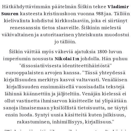
Hätkähdyttävimmän päätelmän Šiškin tekee
Vladimir
Suuren
kasteesta kristinuskoon vuonna 988 jaa. Tällöin
kielivalinta kohdistui kirkkoslaaviin, joka ei siirtänyt
renessanssin tietoa slaaveille. Šiškinin mielestä
väkivaltainen ja autoritaarinen yhteiskunta muodostui
jo tällöin.
Šiškin väittää myös väkeviä ajatuksia 1800-luvun
imperiumin noususta
Nikolai I:n
johdolla. Hän puhuu
”dissosiatiivisesta identiteettihäiriöstä”
eurooppalaisten arvojen kanssa. ”Tässä yhteydessä
kirjallisuuden merkitys kasvoi valtavasti. Venäläisen
kirjallisuuden ensimmäisellä vuosisadalla tekstejä
lähinnä käännettiin ja jäljiteltiin. Venäjän kielessä ei
ollut vastinetta ihmisarvon käsitteelle tai ylipäätään
sanoja ilmaisemaan yksilöllistä tietoisuutta, ne täytyi
ensin luoda. Syntyi uusia käsitteitä kuten julkisuus,
rakastuminen, inhimillisyys, kirjallisuus.”