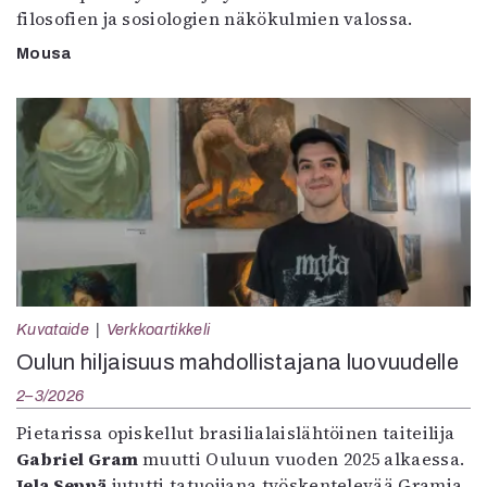
filosofien ja sosiologien näkökulmien valossa.
Mousa
Kuvataide
Verkkoartikkeli
Oulun hiljaisuus mahdollistajana luovuudelle
2–3/2026
Pietarissa opiskellut brasilialaislähtöinen taiteilija
Gabriel Gram
muutti Ouluun vuoden 2025 alkaessa.
Jela Seppä
jututti tatuoijana työskentelevää Gramia