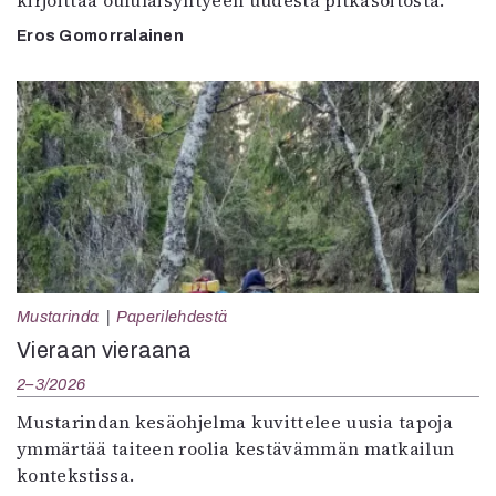
kirjoittaa oululaisyhtyeen uudesta pitkäsoitosta.
Eros Gomorralainen
Mustarinda
Paperilehdestä
Vieraan vieraana
2–3/2026
Mustarindan kesäohjelma kuvittelee uusia tapoja
ymmärtää taiteen roolia kestävämmän matkailun
kontekstissa.