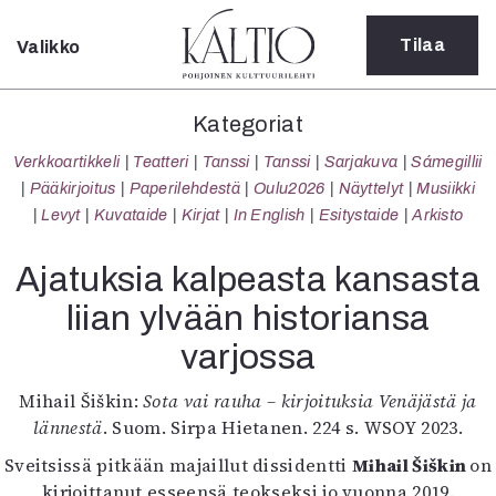
Tilaa
Valikko
Sulje
Kategoriat
Kategoriat
Verkkoartikkeli
Verkkoartikkeli
Teatteri
Tanssi
Tanssi
Sarjakuva
Sámegillii
Teatteri
Pääkirjoitus
Paperilehdestä
Oulu2026
Näyttelyt
Musiikki
Tanssi
Levyt
Kuvataide
Kirjat
In English
Esitystaide
Arkisto
Tanssi
Sarjakuva
Ajatuksia kalpeasta kansasta
Sámegillii
liian ylvään historiansa
Pääkirjoitus
Paperilehdestä
varjossa
Oulu2026
Näyttelyt
Mihail Šiškin:
Sota vai rauha – kirjoituksia Venäjästä ja
Musiikki
lännestä
. Suom. Sirpa Hietanen. 224 s. WSOY 2023.
Levyt
Sveitsissä pitkään majaillut dissidentti
Mihail Šiškin
on
Kuvataide
kirjoittanut esseensä teokseksi jo vuonna 2019.