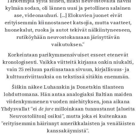
”Tärkeimpiä syitä siihen, miksi neuvostovalta hävisi
kylmän sodan, oli lännen uusi ja petollinen salainen
ase, videonauhuri. […] Elokuvien juonet eivät
erityisemmin kiinnostaneet katsojia, mutta vaatteet,
huonekalut, ruoka ja autot tekivät nälkiintyneeseen,
rutiköyhään neuvostokansaan järisyttävän
vaikutuksen.”
Korkeintaan parikymmensivuiset esseet etenevät
kronologisesti. Vaikka viitteitä kirjassa onkin niukalti,
vain 25 reiluun pariinsataan sivuun, kirjallisuus- ja
kulttuuriviittauksia on tekstissä sitäkin enemmän.
Šiškin näkee Luhanskin ja Donetskin tilanteen
lohduttomana. Hän antaa analogiaksi Baltian maiden
viidenkymmenen vuoden miehityksen, jona aikana
Yhdysvallat ”ei
de jure
milloinkaan tunnustanut [alueita
Neuvostoliiton] osiksi”, mutta joka ei kuitenkaan
”erityisemmin häirinnyt amerikkalaisten ja venäläisten
kanssakäymistä”.