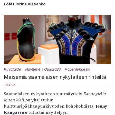
Lölä Florina Vlasenko
Kuvataide
Näyttelyt
Oulu2026
Paperilehdestä
Maisemia saamelaisen nykytaiteen rinteiltä
1/2026
Saamelaisen nykytaiteen suurnäyttely
Eanangiella –
Maan kieli
on yksi Oulun
kulttuuripääkaupunkivuoden kohokohdista.
Jenny
Kangasvuo
tutustui näyttelyyn.