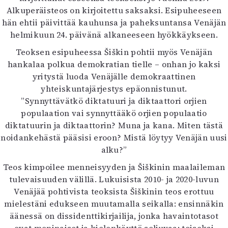
Kirjat
Alkuperäisteos on kirjoitettu saksaksi. Esipuheeseen
In English
hän ehtii päivittää kauhunsa ja paheksuntansa Venäjän
Esitystaide
helmikuun 24. päivänä alkaneeseen hyökkäykseen.
Arkisto
Teoksen esipuheessa Šiškin pohtii myös Venäjän
hankalaa polkua demokratian tielle – onhan jo kaksi
Lehdet
yritystä luoda Venäjälle demokraattinen
4/2026
yhteiskuntajärjestys epäonnistunut.
2–3/2026
”Synnyttävätkö diktatuuri ja diktaattori orjien
1/2026
populaation vai synnyttääkö orjien populaatio
6/2025
diktatuurin ja diktaattorin? Muna ja kana. Miten tästä
5/2025 saame
noidankehästä pääsisi eroon? Mistä löytyy Venäjän uusi
5/2025
alku?”
Lehtiarkisto
Teos kimpoilee menneisyyden ja Šiškinin maalaileman
tulevaisuuden välillä. Lukuisista 2010- ja 2020-luvun
Info
Venäjää pohtivista teoksista Šiškinin teos erottuu
Tilaus ja irtonumerot
mielestäni edukseen muutamalla seikalla: ensinnäkin
Yhteistyössä
äänessä on dissidenttikirjailija, jonka havaintotasot
Toimitus