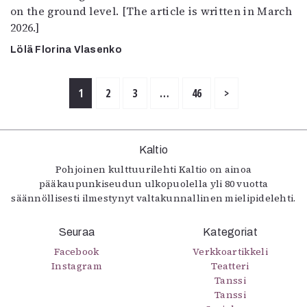
on the ground level. [The article is written in March
2026.]
Lölä Florina Vlasenko
1
2
3
…
46
>
Kaltio
Pohjoinen kulttuurilehti Kaltio on ainoa
pääkaupunkiseudun ulkopuolella yli 80 vuotta
säännöllisesti ilmestynyt valtakunnallinen mielipidelehti.
Seuraa
Kategoriat
Facebook
Verkkoartikkeli
Instagram
Teatteri
Tanssi
Tanssi