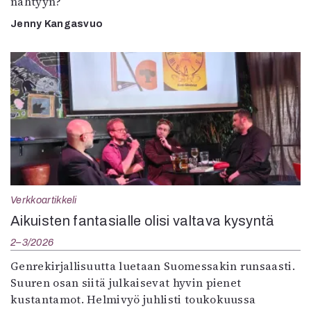
nähtyyn?
Jenny Kangasvuo
Verkkoartikkeli
Aikuisten fantasialle olisi valtava kysyntä
2–3/2026
Genrekirjallisuutta luetaan Suomessakin runsaasti.
Suuren osan siitä julkaisevat hyvin pienet
kustantamot. Helmivyö juhlisti toukokuussa