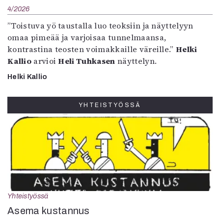
4/2026
”Toistuva yö taustalla luo teoksiin ja näyttelyyn
omaa pimeää ja varjoisaa tunnelmaansa,
kontrastina teosten voimakkaille väreille.”
Helki
Kallio
arvioi
Heli Tuhkasen
näyttelyn.
Helki Kallio
YHTEISTYÖSSÄ
Yhteistyössä
Asema kustannus