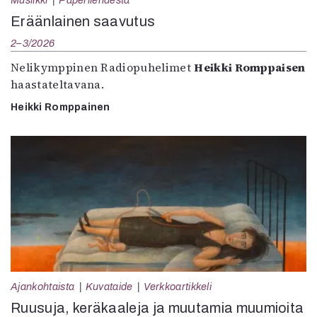
Musiikki
Paperilehdestä
Eräänlainen saavutus
2–3/2026
Nelikymppinen Radiopuhelimet
Heikki Romppaisen
haastateltavana.
Heikki Romppainen
Ajankohtaista
Kuvataide
Verkkoartikkeli
Ruusuja, keräkaaleja ja muutamia muumioita