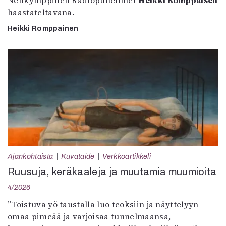
Nelikymppinen Radiopuhelimet
Heikki Romppaisen
haastateltavana.
Heikki Romppainen
Ajankohtaista
Kuvataide
Verkkoartikkeli
Ruusuja, keräkaaleja ja muutamia muumioita
4/2026
”Toistuva yö taustalla luo teoksiin ja näyttelyyn
omaa pimeää ja varjoisaa tunnelmaansa,