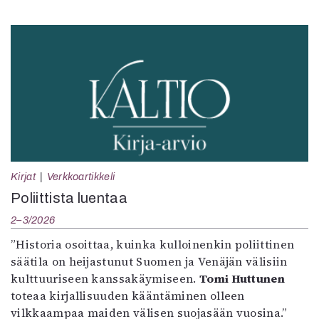
Kirjat
Verkkoartikkeli
Poliittista luentaa
2–3/2026
”Historia osoittaa, kuinka kulloinenkin poliittinen
säätila on heijastunut Suomen ja Venäjän välisiin
kulttuuriseen kanssakäymiseen.
Tomi Huttunen
toteaa kirjallisuuden kääntäminen olleen
vilkkaampaa maiden välisen suojasään vuosina.”