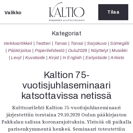
Tilaa
Valikko
Sulje
Kategoriat
Kategoriat
Verkkoartikkeli
Verkkoartikkeli
Teatteri
Tanssi
Tanssi
Sarjakuva
Sámegillii
Teatteri
Pääkirjoitus
Paperilehdestä
Oulu2026
Näyttelyt
Musiikki
Tanssi
Levyt
Kuvataide
Kirjat
In English
Esitystaide
Arkisto
Tanssi
Sarjakuva
Kaltion 75-
Sámegillii
vuotisjuhlaseminaari
Pääkirjoitus
Paperilehdestä
katsottavissa netissä
Oulu2026
Näyttelyt
Kulttuurilehti Kaltion 75-vuotisjuhlaseminaari
Musiikki
järjestettiin torstaina 29.10.2020 Oulun pääkirjaston
Levyt
Pakkalan salissa koronarajoituksin. Yleisöä oli paikalla
Kuvataide
parisenkymmentä henkeä. Seminaari toteutettiin