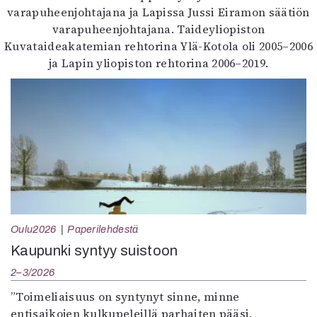
varapuheenjohtajana ja Lapissa Jussi Eiramon säätiön
varapuheenjohtajana. Taideyliopiston
Kuvataideakatemian rehtorina Ylä-Kotola oli 2005–2006
ja Lapin yliopiston rehtorina 2006–2019.
Oulu2026
Paperilehdestä
Kaupunki syntyy suistoon
2–3/2026
”Toimeliaisuus on syntynyt sinne, minne
entisaikojen kulkupeleillä parhaiten pääsi,