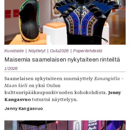
Kuvataide
Näyttelyt
Oulu2026
Paperilehdestä
Maisemia saamelaisen nykytaiteen rinteiltä
1/2026
Saamelaisen nykytaiteen suurnäyttely
Eanangiella –
Maan kieli
on yksi Oulun
kulttuuripääkaupunkivuoden kohokohdista.
Jenny
Kangasvuo
tutustui näyttelyyn.
Jenny Kangasvuo