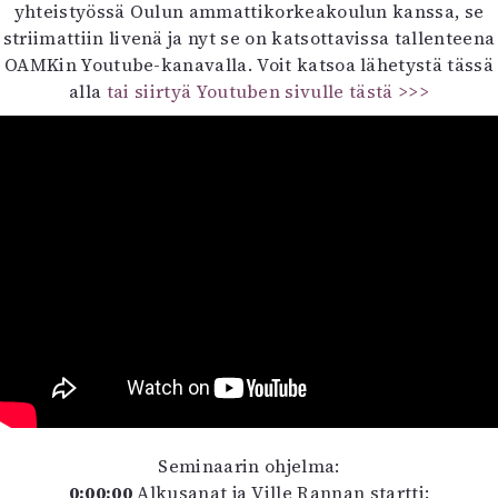
Kirjat
yhteistyössä Oulun ammattikorkeakoulun kanssa, se
In English
striimattiin livenä ja nyt se on katsottavissa tallenteena
Esitystaide
OAMKin Youtube-kanavalla. Voit katsoa lähetystä tässä
Arkisto
alla
tai siirtyä Youtuben sivulle tästä >>>
Lehdet
4/2026
2–3/2026
1/2026
6/2025
5/2025 saame
5/2025
Lehtiarkisto
Info
Tilaus ja irtonumerot
Seminaarin ohjelma:
Yhteistyössä
0:00:00
Alkusanat ja Ville Rannan startti:
Toimitus