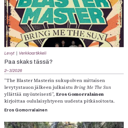
Levyt
Verkkoartikkeli
Paa skaks tässä?
2–3/2026
”The Blaster Masterin sukupolven mittaisen
levytystauon jälkeen julkaistu
Bring Me The Sun
yllättää myönteisesti”,
Eros Gomorralainen
kirjoittaa oululaisyhtyeen uudesta pitkäsoitosta.
Eros Gomorralainen