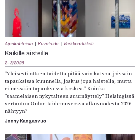
Ajankohtaista
Kuvataide
Verkkoartikkeli
Kaikille aisteille
2–3/2026
”Yleisesti ottaen taidetta pitää vain katsoa, joissain
tapauksissa kuunnella, joskus jopa haistella, mutta
ei missään tapauksessa koskea.” Kuinka
”saamelaisen nykytaiteen suurnäyttely” Helsingissä
vertautuu Oulun taidemuseossa alkuvuodesta 2026
nähtyyn?
Jenny Kangasvuo