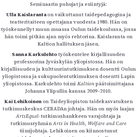
Seminaarin puhujat ja esiintyjä:
Ulla Kaislaranta
on vaikuttanut taidepedagogina ja
teatteritaiteen opettajana vuodesta 1980. Hän on
työskennellyt muun muassa Oulun taidekoulussa, jossa
hän toimi pitkän ajan myös rehtorina. Kaislaranta on
Kaltion hallituksen jäsen.
Sanna Karkulehto
työskentelee kirjallisuuden
professorina Jyväskylän yliopistossa. Hän on
kirjallisuuden ja kulttuurintutkimuksen dosentti Oulun
yliopistossa ja sukupuolentutkimuksen dosentti Lapin
yliopistossa. Karkulehto toimi
Kaltion
päätoimittajana
Johanna Ylipullin kanssa 2009–2010.
Kai Lehikoinen
on Taideyliopiston taidekasvatuksen
tutkimuskeskus CERADAn johtaja. Hän on myös laajan
ArtsEqual
-tutkimushankkeen varajohtaja ja
tutkimusryhmän
Arts in Health, Welfare and Care
tiimijohtaja. Lehikoinen on kiinnostunut