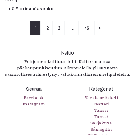
Lölä Florina Vlasenko
1
2
3
…
46
>
Kaltio
Pohjoinen kulttuurilehti Kaltio on ainoa
pääkaupunkiseudun ulkopuolella yli 80 vuotta
säännöllisesti ilmestynyt valtakunnallinen mielipidelehti.
Seuraa
Kategoriat
Facebook
Verkkoartikkeli
Instagram
Teatteri
Tanssi
Tanssi
Sarjakuva
Sámegillii