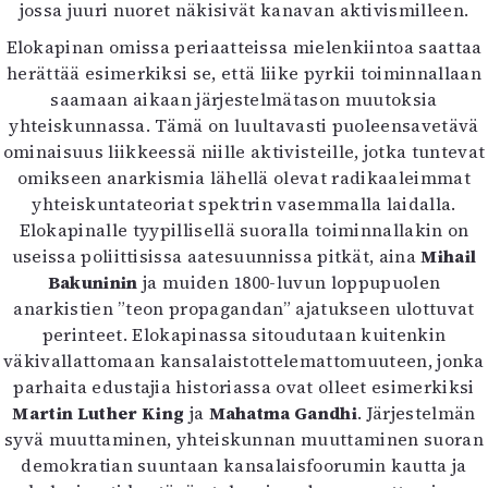
jossa juuri nuoret näkisivät kanavan aktivismilleen.
Elokapinan omissa periaatteissa mielenkiintoa saattaa
herättää esimerkiksi se, että liike pyrkii toiminnallaan
saamaan aikaan järjestelmätason muutoksia
yhteiskunnassa. Tämä on luultavasti puoleensavetävä
ominaisuus liikkeessä niille aktivisteille, jotka tuntevat
omikseen anarkismia lähellä olevat radikaaleimmat
yhteiskuntateoriat spektrin vasemmalla laidalla.
Elokapinalle tyypillisellä suoralla toiminnallakin on
useissa poliittisissa aatesuunnissa pitkät, aina
Mihail
Bakuninin
ja muiden 1800-luvun loppupuolen
anarkistien ”teon propagandan” ajatukseen ulottuvat
perinteet. Elokapinassa sitoudutaan kuitenkin
väkivallattomaan kansalaistottelemattomuuteen, jonka
parhaita edustajia historiassa ovat olleet esimerkiksi
Martin Luther King
ja
Mahatma Gandhi
. Järjestelmän
syvä muuttaminen, yhteiskunnan muuttaminen suoran
demokratian suuntaan kansalaisfoorumin kautta ja