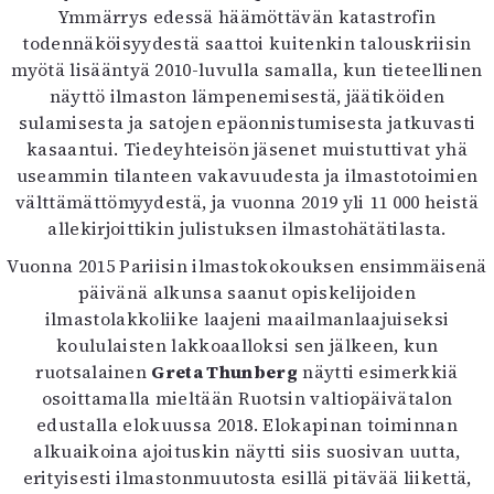
Ymmärrys edessä häämöttävän katastrofin
todennäköisyydestä saattoi kuitenkin talouskriisin
myötä lisääntyä 2010-luvulla samalla, kun tieteellinen
näyttö ilmaston lämpenemisestä, jäätiköiden
sulamisesta ja satojen epäonnistumisesta jatkuvasti
kasaantui. Tiedeyhteisön jäsenet muistuttivat yhä
useammin tilanteen vakavuudesta ja ilmastotoimien
välttämättömyydestä, ja vuonna 2019 yli 11 000 heistä
allekirjoittikin julistuksen ilmastohätätilasta.
Vuonna 2015 Pariisin ilmastokokouksen ensimmäisenä
päivänä alkunsa saanut opiskelijoiden
ilmastolakkoliike laajeni maailmanlaajuiseksi
koululaisten lakkoaalloksi sen jälkeen, kun
ruotsalainen
Greta Thunberg
näytti esimerkkiä
osoittamalla mieltään Ruotsin valtiopäivätalon
edustalla elokuussa 2018. Elokapinan toiminnan
alkuaikoina ajoituskin näytti siis suosivan uutta,
erityisesti ilmastonmuutosta esillä pitävää liikettä,