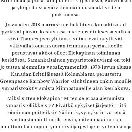
Britanniaa ja pitää tätä puhetta kirjastoissa, kahviloissa
ja yliopistoissa värväten näin uusia aktivisteja
joukkoonsa.
Jo vuoden 2018 marraskuusta lähtien, kun aktivistit
pyrkivät päivän kestävässä mielenosoituksessa sulkea
viisi Thames-joen ylittävää siltaa, ovat näyttävät,
väkivallattoman suoran toiminnan periaatteelle
perustuvat aktiot olleet Elokapinan toiminnan
keskiössä. Samankaltainen ympäristöaktivismi on toki
jo tuttua aiemmilta vuosikymmeniltä. 1970-luvun alussa
Kanadan Brittiläisessä Kolumbiassa perustettu
Greenpeace Rainbow Warrior -aluksineen onkin monille
ympäristöaktivismista kiinnostuneille alan keulakuva.
Miksi sitten Elokapina? Miten se eroaa aiemmista
ympäristöliikkeistä? Eivätkö nykyiset järjestöt riitä
toiminnan puitteiksi? Näihin kysymyksiin voi etsiä
vastausta miettimällä ensin, miten maailma on
muuttunut aiempien ympäristöjärjestöjen syntymisen ja