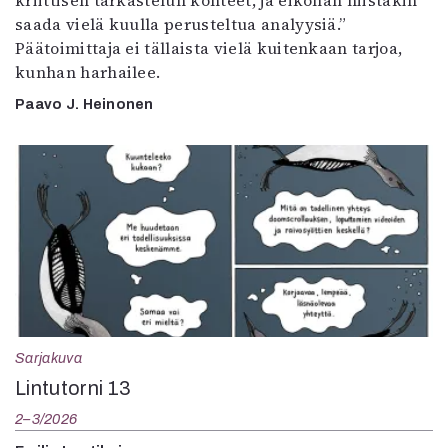
kriittisen tarkastelun kohteet, ja eiköhän niistäkin
saada vielä kuulla perusteltua analyysiä.”
Päätoimittaja ei tällaista vielä kuitenkaan tarjoa,
kunhan harhailee.
Paavo J. Heinonen
Sarjakuva
Lintutorni 13
2–3/2026