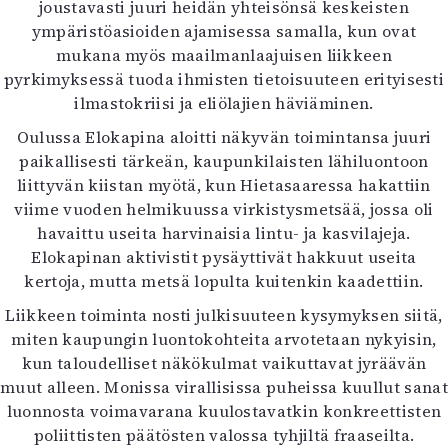
joustavasti juuri heidän yhteisönsä keskeisten
ympäristöasioiden ajamisessa samalla, kun ovat
mukana myös maailmanlaajuisen liikkeen
pyrkimyksessä tuoda ihmisten tietoisuuteen erityisesti
ilmastokriisi ja eliölajien häviäminen.
Oulussa Elokapina aloitti näkyvän toimintansa juuri
paikallisesti tärkeän, kaupunkilaisten lähiluontoon
liittyvän kiistan myötä, kun Hietasaaressa hakattiin
viime vuoden helmikuussa virkistysmetsää, jossa oli
havaittu useita harvinaisia lintu- ja kasvilajeja.
Elokapinan aktivistit pysäyttivät hakkuut useita
kertoja, mutta metsä lopulta kuitenkin kaadettiin.
Liikkeen toiminta nosti julkisuuteen kysymyksen siitä,
miten kaupungin luontokohteita arvotetaan nykyisin,
kun taloudelliset näkökulmat vaikuttavat jyräävän
muut alleen. Monissa virallisissa puheissa kuullut sanat
luonnosta voimavarana kuulostavatkin konkreettisten
poliittisten päätösten valossa tyhjiltä fraaseilta.