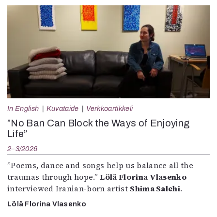
In English
Kuvataide
Verkkoartikkeli
”No Ban Can Block the Ways of Enjoying
Life”
2–3/2026
”Poems, dance and songs help us balance all the
traumas through hope.”
Lölä Florina Vlasenko
interviewed Iranian-born artist
Shima Salehi
.
Lölä Florina Vlasenko