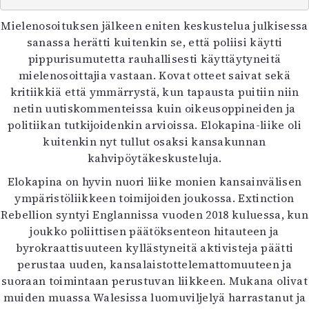
Kirjat
In English
Mielenosoituksen jälkeen eniten keskustelua julkisessa
Esitystaide
sanassa herätti kuitenkin se, että poliisi käytti
Arkisto
pippurisumutetta rauhallisesti käyttäytyneitä
mielenosoittajia vastaan. Kovat otteet saivat sekä
kritiikkiä että ymmärrystä, kun tapausta puitiin niin
Lehdet
netin uutiskommenteissa kuin oikeusoppineiden ja
4/2026
politiikan tutkijoidenkin arvioissa. Elokapina-liike oli
2–3/2026
kuitenkin nyt tullut osaksi kansakunnan
1/2026
kahvipöytäkeskusteluja.
6/2025
5/2025 saame
Elokapina on hyvin nuori liike monien kansainvälisen
5/2025
ympäristöliikkeen toimijoiden joukossa. Extinction
Lehtiarkisto
Rebellion syntyi Englannissa vuoden 2018 kuluessa, kun
joukko poliittisen päätöksenteon hitauteen ja
byrokraattisuuteen kyllästyneitä aktivisteja päätti
Info
perustaa uuden, kansalaistottelemattomuuteen ja
Tilaus ja irtonumerot
suoraan toimintaan perustuvan liikkeen. Mukana olivat
Yhteistyössä
muiden muassa Walesissa luomuviljelyä harrastanut ja
Toimitus