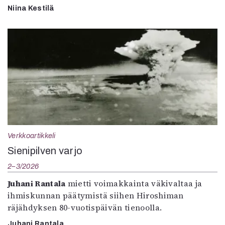
Niina Kestilä
Verkkoartikkeli
Sienipilven varjo
2–3/2026
Juhani Rantala
mietti voimakkainta väkivaltaa ja
ihmiskunnan päätymistä siihen Hiroshiman
räjähdyksen 80-vuotispäivän tienoolla.
Juhani Rantala