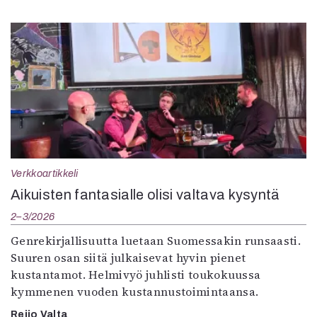
Verkkoartikkeli
Aikuisten fantasialle olisi valtava kysyntä
2–3/2026
Genrekirjallisuutta luetaan Suomessakin runsaasti.
Suuren osan siitä julkaisevat hyvin pienet
kustantamot. Helmivyö juhlisti toukokuussa
kymmenen vuoden kustannustoimintaansa.
Reijo Valta