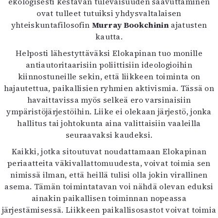
ekologisesti kestävän tulevaisuuden saavuttaminen
ovat tulleet tutuiksi yhdysvaltalaisen
yhteiskuntafilosofin
Murray Bookchinin
ajatusten
kautta.
Helposti lähestyttäväksi Elokapinan tuo monille
antiautoritaarisiin poliittisiin ideologioihin
kiinnostuneille sekin, että liikkeen toiminta on
hajautettua, paikallisien ryhmien aktivismia. Tässä on
havaittavissa myös selkeä ero varsinaisiin
ympäristöjärjestöihin. Liike ei olekaan järjestö, jonka
hallitus tai johtokunta aina valittaisiin vaaleilla
seuraavaksi kaudeksi.
Kaikki, jotka sitoutuvat noudattamaan Elokapinan
periaatteita väkivallattomuudesta, voivat toimia sen
nimissä ilman, että heillä tulisi olla jokin virallinen
asema. Tämän toimintatavan voi nähdä olevan eduksi
ainakin paikallisen toiminnan nopeassa
järjestämisessä. Liikkeen paikallisosastot voivat toimia