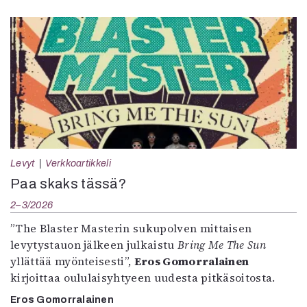
Levyt
Verkkoartikkeli
Paa skaks tässä?
2–3/2026
”The Blaster Masterin sukupolven mittaisen
levytystauon jälkeen julkaistu
Bring Me The Sun
yllättää myönteisesti”,
Eros Gomorralainen
kirjoittaa oululaisyhtyeen uudesta pitkäsoitosta.
Eros Gomorralainen