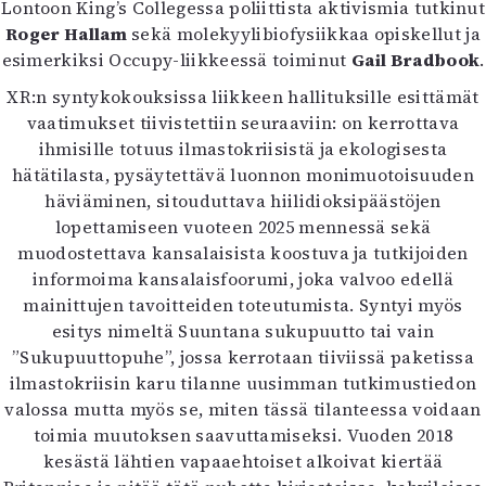
Lontoon King’s Collegessa poliittista aktivismia tutkinut
Mediatiedot
Roger Hallam
sekä molekyylibiofysiikkaa opiskellut ja
Kaltio ry
esimerkiksi Occupy-liikkeessä toiminut
Gail Bradbook
.
XR:n syntykokouksissa liikkeen hallituksille esittämät
vaatimukset tiivistettiin seuraaviin: on kerrottava
ihmisille totuus ilmastokriisistä ja ekologisesta
hätätilasta, pysäytettävä luonnon monimuotoisuuden
häviäminen, sitouduttava hiilidioksipäästöjen
lopettamiseen vuoteen 2025 mennessä sekä
muodostettava kansalaisista koostuva ja tutkijoiden
informoima kansalaisfoorumi, joka valvoo edellä
mainittujen tavoitteiden toteutumista. Syntyi myös
esitys nimeltä Suuntana sukupuutto tai vain
”Sukupuuttopuhe”, jossa kerrotaan tiiviissä paketissa
ilmastokriisin karu tilanne uusimman tutkimustiedon
valossa mutta myös se, miten tässä tilanteessa voidaan
toimia muutoksen saavuttamiseksi. Vuoden 2018
kesästä lähtien vapaaehtoiset alkoivat kiertää