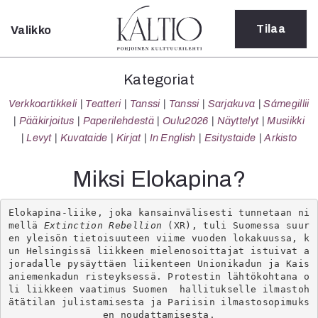
Tilaa
Valikko
Sulje
Kategoriat
Kategoriat
Verkkoartikkeli
Verkkoartikkeli
Teatteri
Tanssi
Tanssi
Sarjakuva
Sámegillii
Teatteri
Pääkirjoitus
Paperilehdestä
Oulu2026
Näyttelyt
Musiikki
Tanssi
Levyt
Kuvataide
Kirjat
In English
Esitystaide
Arkisto
Tanssi
Sarjakuva
Miksi Elokapina?
Sámegillii
Pääkirjoitus
Elokapina-liike, joka kansainvälisesti tunnetaan ni
Paperilehdestä
mellä 
Extinction Rebellion
 (XR), tuli Suomessa suur
Oulu2026
en yleisön tietoisuuteen viime vuoden lokakuussa, k
un Helsingissä liikkeen mielenosoittajat istuivat a
Näyttelyt
joradalle pysäyttäen liikenteen Unionikadun ja Kais
Musiikki
aniemenkadun risteyksessä. Protestin lähtökohtana o
Levyt
li liikkeen vaatimus Suomen  hallitukselle ilmastoh
ätätilan julistamisesta ja Pariisin ilmastosopimuks
Kuvataide
en noudattamisesta.