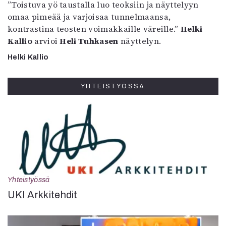
”Toistuva yö taustalla luo teoksiin ja näyttelyyn
omaa pimeää ja varjoisaa tunnelmaansa,
kontrastina teosten voimakkaille väreille.”
Helki
Kallio
arvioi
Heli Tuhkasen
näyttelyn.
Helki Kallio
YHTEISTYÖSSÄ
Yhteistyössä
UKI Arkkitehdit