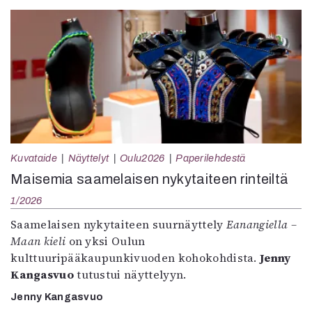
Kuvataide
Näyttelyt
Oulu2026
Paperilehdestä
Maisemia saamelaisen nykytaiteen rinteiltä
1/2026
Saamelaisen nykytaiteen suurnäyttely
Eanangiella –
Maan kieli
on yksi Oulun
kulttuuripääkaupunkivuoden kohokohdista.
Jenny
Kangasvuo
tutustui näyttelyyn.
Jenny Kangasvuo