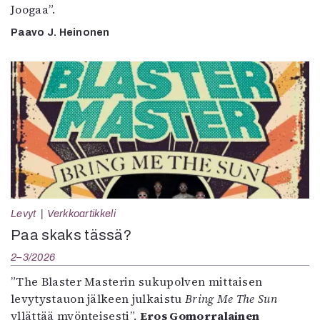
Joogaa”.
Paavo J. Heinonen
Levyt
Verkkoartikkeli
Paa skaks tässä?
2–3/2026
”The Blaster Masterin sukupolven mittaisen
levytystauon jälkeen julkaistu
Bring Me The Sun
yllättää myönteisesti”,
Eros Gomorralainen