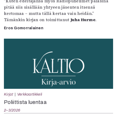
”Kuten edeltäjänsä myös Radiopuhelimet palasina
pitää siis sisällään yhtyeen jäsenten itsensä
kertomaa – mutta tällä kertaa vain heidän.”
Tämänkin kirjan on toimittanut
Juha Hurme
.
Eros Gomorralainen
Kirjat
Verkkoartikkeli
Poliittista luentaa
2–3/2026