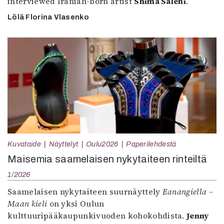
interviewed Iranian-born artist
Shima Salehi
.
Lölä Florina Vlasenko
Kuvataide
Näyttelyt
Oulu2026
Paperilehdestä
Maisemia saamelaisen nykytaiteen rinteiltä
1/2026
Saamelaisen nykytaiteen suurnäyttely
Eanangiella –
Maan kieli
on yksi Oulun
kulttuuripääkaupunkivuoden kohokohdista.
Jenny