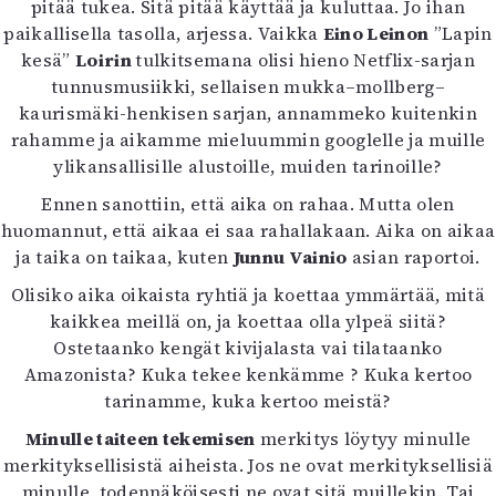
pitää tukea. Sitä pitää käyttää ja kuluttaa. Jo ihan
paikallisella tasolla, arjessa. Vaikka
Eino Leinon
”Lapin
kesä”
Loirin
tulkitsemana olisi hieno Netflix-sarjan
tunnusmusiikki, sellaisen mukka–mollberg–
kaurismäki-henkisen sarjan, annammeko kuitenkin
rahamme ja aikamme mieluummin googlelle ja muille
ylikansallisille alustoille, muiden tarinoille?
Ennen sanottiin, että aika on rahaa. Mutta olen
huomannut, että aikaa ei saa rahallakaan. Aika on aikaa
ja taika on taikaa, kuten
Junnu Vainio
asian raportoi.
Olisiko aika oikaista ryhtiä ja koettaa ymmärtää, mitä
kaikkea meillä on, ja koettaa olla ylpeä siitä?
Ostetaanko kengät kivijalasta vai tilataanko
Amazonista? Kuka tekee kenkämme ? Kuka kertoo
tarinamme, kuka kertoo meistä?
Minulle taiteen tekemisen
merkitys löytyy minulle
merkityksellisistä aiheista. Jos ne ovat merkityksellisiä
minulle, todennäköisesti ne ovat sitä muillekin. Tai