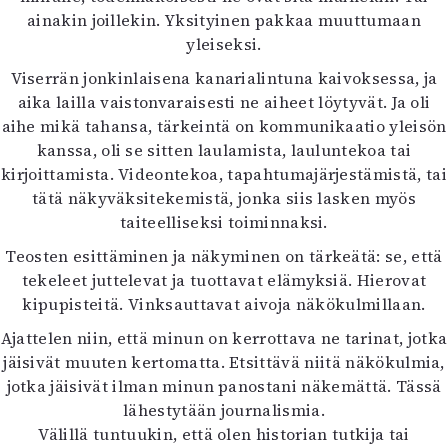
ainakin joillekin. Yksityinen pakkaa muuttumaan
yleiseksi.
Viserrän jonkinlaisena kanarialintuna kaivoksessa, ja
aika lailla vaistonvaraisesti ne aiheet löytyvät. Ja oli
aihe mikä tahansa, tärkeintä on kommunikaatio yleisön
kanssa, oli se sitten laulamista, lauluntekoa tai
kirjoittamista. Videontekoa, tapahtumajärjestämistä, tai
tätä näkyväksitekemistä, jonka siis lasken myös
taiteelliseksi toiminnaksi.
Teosten esittäminen ja näkyminen on tärkeätä: se, että
tekeleet juttelevat ja tuottavat elämyksiä. Hierovat
kipupisteitä. Vinksauttavat aivoja näkökulmillaan.
Ajattelen niin, että minun on kerrottava ne tarinat, jotka
jäisivät muuten kertomatta. Etsittävä niitä näkökulmia,
jotka jäisivät ilman minun panostani näkemättä. Tässä
lähestytään journalismia.
Välillä tuntuukin, että olen historian tutkija tai