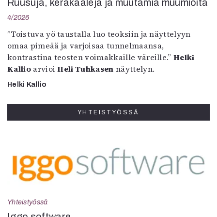
Ruusuja, keräkaaleja ja muutamia muumioita
4/2026
”Toistuva yö taustalla luo teoksiin ja näyttelyyn
omaa pimeää ja varjoisaa tunnelmaansa,
kontrastina teosten voimakkaille väreille.”
Helki
Kallio
arvioi
Heli Tuhkasen
näyttelyn.
Helki Kallio
YHTEISTYÖSSÄ
Yhteistyössä
Iggo software