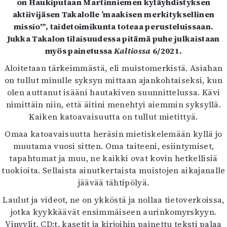
on Haukiputaan Martinniemen kyläyhdistyksen
Kirjat
aktiivijäsen Takalolle ’maakisen merkityksellinen
In English
missio'”, taidetoimikunta toteaa perusteluissaan.
Esitystaide
Jukka Takalon tilaisuudessa pitämä puhe julkaistaan
Arkisto
myös painetussa
Kaltiossa
6/2021.
Lehdet
Aloitetaan tärkeimmästä, eli muistomerkistä. Asiahan
on tullut minulle syksyn mittaan ajankohtaiseksi, kun
4/2026
olen auttanut isääni hautakiven suunnittelussa. Kävi
2–3/2026
nimittäin niin, että äitini menehtyi aiemmin syksyllä.
1/2026
Kaiken katoavaisuutta on tullut mietittyä.
6/2025
5/2025 saame
Omaa katoavaisuutta heräsin mietiskelemään kyllä jo
5/2025
muutama vuosi sitten. Oma taiteeni, esiintymiset,
Lehtiarkisto
tapahtumat ja muu, ne kaikki ovat kovin hetkellisiä
tuokioita. Sellaista ainutkertaista muistojen aikajanalle
jäävää tähtipölyä.
Info
Laulut ja videot, ne on ykköstä ja nollaa tietoverkoissa,
Tilaus ja irtonumerot
jotka kyykkäävät ensimmäiseen aurinkomyrskyyn.
Yhteistyössä
Vinyylit, CD:t, kasetit ja kirjoihin painettu teksti palaa
Toimitus