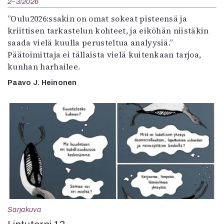
2–3/2026
”Oulu2026:ssakin on omat sokeat pisteensä ja
kriittisen tarkastelun kohteet, ja eiköhän niistäkin
saada vielä kuulla perusteltua analyysiä.”
Päätoimittaja ei tällaista vielä kuitenkaan tarjoa,
kunhan harhailee.
Paavo J. Heinonen
Sarjakuva