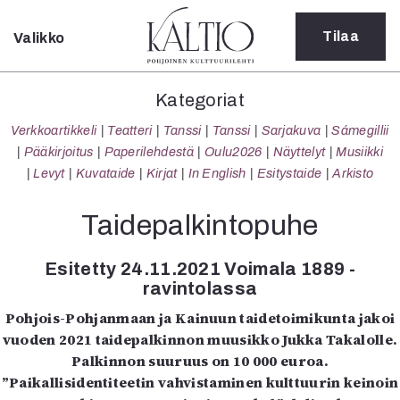
Tilaa
Valikko
Sulje
Kategoriat
Kategoriat
Verkkoartikkeli
Verkkoartikkeli
Teatteri
Tanssi
Tanssi
Sarjakuva
Sámegillii
Teatteri
Pääkirjoitus
Paperilehdestä
Oulu2026
Näyttelyt
Musiikki
Tanssi
Levyt
Kuvataide
Kirjat
In English
Esitystaide
Arkisto
Tanssi
Sarjakuva
Taidepalkintopuhe
Sámegillii
Pääkirjoitus
Esitetty 24.11.2021 Voimala 1889 -
Paperilehdestä
ravintolassa
Oulu2026
Pohjois-Pohjanmaan ja Kainuun taidetoimikunta jakoi
Näyttelyt
vuoden 2021 taidepalkinnon muusikko Jukka Takalolle.
Musiikki
Palkinnon suuruus on 10 000 euroa.
Levyt
”Paikallisidentiteetin vahvistaminen kulttuurin keinoin
Kuvataide