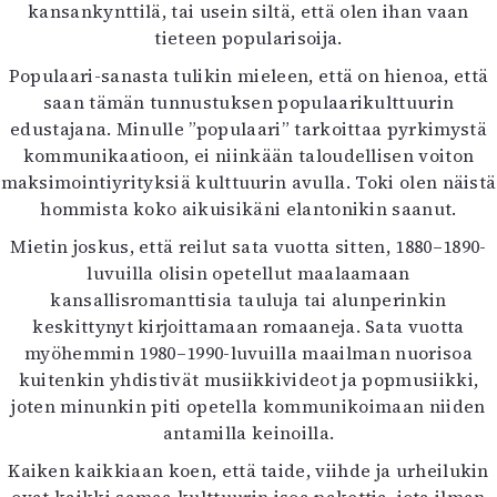
kansankynttilä, tai usein siltä, että olen ihan vaan
tieteen popularisoija.
Populaari-sanasta tulikin mieleen, että on hienoa, että
saan tämän tunnustuksen populaarikulttuurin
edustajana. Minulle ”populaari” tarkoittaa pyrkimystä
kommunikaatioon, ei niinkään taloudellisen voiton
maksimointiyrityksiä kulttuurin avulla. Toki olen näistä
hommista koko aikuisikäni elantonikin saanut.
Mietin joskus, että reilut sata vuotta sitten, 1880–1890-
luvuilla olisin opetellut maalaamaan
kansallisromanttisia tauluja tai alunperinkin
keskittynyt kirjoittamaan romaaneja. Sata vuotta
myöhemmin 1980–1990-luvuilla maailman nuorisoa
kuitenkin yhdistivät musiikkivideot ja popmusiikki,
joten minunkin piti opetella kommunikoimaan niiden
antamilla keinoilla.
Kaiken kaikkiaan koen, että taide, viihde ja urheilukin