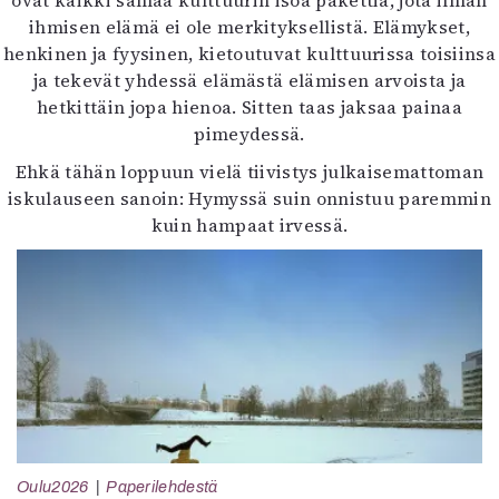
ovat kaikki samaa kulttuurin isoa pakettia, jota ilman
ihmisen elämä ei ole merkityksellistä. Elämykset,
henkinen ja fyysinen, kietoutuvat kulttuurissa toisiinsa
ja tekevät yhdessä elämästä elämisen arvoista ja
hetkittäin jopa hienoa. Sitten taas jaksaa painaa
pimeydessä.
Ehkä tähän loppuun vielä tiivistys julkaisemattoman
iskulauseen sanoin: Hymyssä suin onnistuu paremmin
kuin hampaat irvessä.
Oulu2026
Paperilehdestä