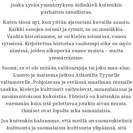
jonka syvän ymmärryksen äidinkieli kuitenkin
parhaiten sanallistaa.
Kuten tässä nyt, kun yritän ajatustani kuvailla sanoin.
Kaikki sanojen soinnit ja rytmit, se on musiikkia.
Vanhin historiamme, se on kielen soinnissa, runon
rytmissä. Kirjoitettua historiaa vanhempi aika on myös
nimissä, joiden alkuperää emme muista – mutta
ymmärrämme.
Suomi, se ei ole mitään valtionrajoja tai joku maa-alue.
Luonto ja maisema jatkuu Atlantilta Tyynelle
valtamerelle. Pohjoisessa ja etelässä maailman reunalle
saakka. Kielet ja kulttuurit vaihtelevat, monenlaisuus ja
monimuotoisuus kukoistaa. Yhteistä on kuitenkin aina
enemmän kuin sitä pelottavaa jotakin aivan muuta.
Ihmiset ovat lopulta aika samanlaisia.
Jos kuitenkin haluamme, että meillä on suomenkielistä
kulttuuria ja suomalaista kulttuuria ylipäänsä, sitä