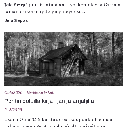
Jela Seppä
jututti tatuoijana työskentelevää Gramia
tämän esikoisnäyttelyn yhteydessä.
Jela Seppä
Oulu2026
Verkkoartikkeli
Pentin poluilla kirjailijan jalanjäljillä
2–3/2026
Osana Oulu2026-kulttuuripääkaupunkiohjelmaa
valmistuneen Pentin polut -kulttuurireitistön