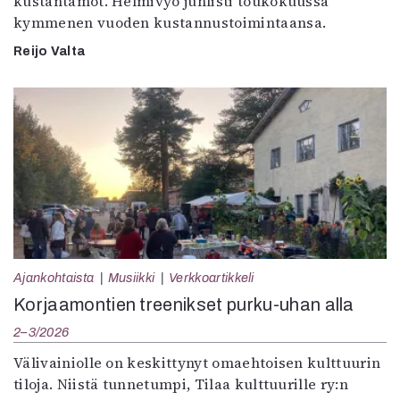
kustantamot. Helmivyö juhlisti toukokuussa
kymmenen vuoden kustannustoimintaansa.
Reijo Valta
Ajankohtaista
Musiikki
Verkkoartikkeli
Korjaamontien treenikset purku-uhan alla
2–3/2026
Välivainiolle on keskittynyt omaehtoisen kulttuurin
tiloja. Niistä tunnetumpi, Tilaa kulttuurille ry:n