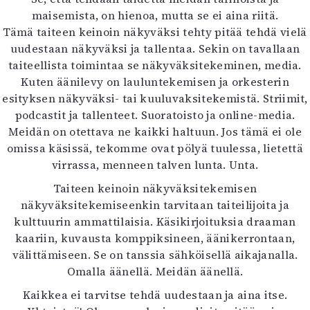
maisemista, on hienoa, mutta se ei aina riitä.
Tämä taiteen keinoin näkyväksi tehty pitää tehdä vielä
uudestaan näkyväksi ja tallentaa. Sekin on tavallaan
taiteellista toimintaa se näkyväksitekeminen, media.
Kuten äänilevy on lauluntekemisen ja orkesterin
esityksen näkyväksi- tai kuuluvaksitekemistä. Striimit,
podcastit ja tallenteet. Suoratoisto ja online-media.
Meidän on otettava ne kaikki haltuun. Jos tämä ei ole
omissa käsissä, tekomme ovat pölyä tuulessa, lietettä
virrassa, menneen talven lunta. Unta.
Taiteen keinoin näkyväksitekemisen
näkyväksitekemiseenkin tarvitaan taiteilijoita ja
kulttuurin ammattilaisia. Käsikirjoituksia draaman
kaariin, kuvausta komppiksineen, äänikerrontaan,
välittämiseen. Se on tanssia sähköisellä aikajanalla.
Omalla äänellä. Meidän äänellä.
Kaikkea ei tarvitse tehdä uudestaan ja aina itse.