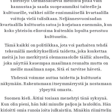
Yhteistyö! Olemassaolevia medioita pitää vain
kannustaa ja saada suopeammiksi taiteelle ja
kulttuurille, vaikkei niille ensimmäisellä kvartaalilla
voittoja vielä tulisikaan. Neljännesvuosisadan
kvartaalilla kulttuurin satoa jo korjataan enemmän, kun
koko yhteisön elinvoima kuitenkin lopulta perustuu
kulttuuriin.
Tämä kaikki on politiikkaa, jota voi parhaiten tehdä
tekemällä merkityksellistä taidetta, joka koskettaa
meitä ja luo merkitystä olemassaololle täällä: alueella,
joka näyttää kauempaa maailman reunalta mutta on
meille maailman napa. Sitä ei tarvitse hävetä.
Yhdessä voimme auttaa taidetta ja kulttuuria
näkymään. Rakentamaan itseymmärrystä ja nostamaan
ylpeyttä omasta.
Suomen kieli. Äitini tosiaan menehtyi tänä syksynä.
Kun olin pieni, hän luki minulle paljon ja lauloikin. Hän
kirjoitti omia runoja joita julkaistiin. Minäkin riimittelin