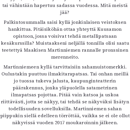
tai vähintään hapertuu sadassa vuodessa. Mitä meistä
Mediatiedot
jää?
Kaltio ry
Palkintosummalla saisi kyllä jonkinlaisen veistoksen
hankittua. Pitäisiköhän ottaa yhteyttä Kuusamon
opistoon, jossa voisivat tehdä metallipatsaan
kesäkurssilla? Muistaakseni neljällä tonnilla olisi saatu
teetettyä Maakisen Martinniemen rannalle pronssinen
merenneito.
Martinniemeen kyllä tarvittaisiin sahamuistomerkki.
Oulustakin puuttuu ilmakitarapatsas. Tai onhan meillä
jo tuossa tukeva jalusta, kaupunginteatterin
päärakennus, jonka yläpuolella satametrinen
ilmapatsas pojottaa. Pitää vain katsoa ja uskoa
riittävästi, jotta se näkyy, tai tehdä se näkyväksi lisätyn
todellisuuden sovelluksilla. Martinniemen sahan
piippukin siellä edelleen törröttää, vaikka se ei ole ollut
näkyvissä vuoden 2017 moukaroinnin jälkeen.