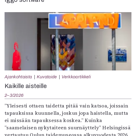
Ajankohtaista
Kuvataide
Verkkoartikkeli
Kaikille aisteille
2–3/2026
”Yleisesti ottaen taidetta pitää vain katsoa, joissain
tapauksissa kuunnella, joskus jopa haistella, mutta
ei missään tapauksessa koskea.” Kuinka
”saamelaisen nykytaiteen suurnäyttely” Helsingissä
vertautuu Oulun taidemuseossa alkuvuodesta 2026