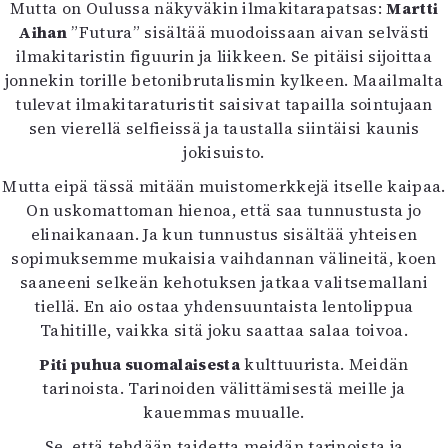
Mutta on Oulussa näkyväkin ilmakitarapatsas:
Martti
Aihan
”Futura” sisältää muodoissaan aivan selvästi
ilmakitaristin figuurin ja liikkeen. Se pitäisi sijoittaa
jonnekin torille betonibrutalismin kylkeen. Maailmalta
tulevat ilmakitaraturistit saisivat tapailla sointujaan
sen vierellä selfieissä ja taustalla siintäisi kaunis
jokisuisto.
Mutta eipä tässä mitään muistomerkkejä itselle kaipaa.
On uskomattoman hienoa, että saa tunnustusta jo
elinaikanaan. Ja kun tunnustus sisältää yhteisen
sopimuksemme mukaisia vaihdannan välineitä, koen
saaneeni selkeän kehotuksen jatkaa valitsemallani
tiellä. En aio ostaa yhdensuuntaista lentolippua
Tahitille, vaikka sitä joku saattaa salaa toivoa.
Piti puhua suomalaisesta
kulttuurista. Meidän
tarinoista. Tarinoiden välittämisestä meille ja
kauemmas muualle.
Se, että tehdään taidetta meidän tarinoista ja