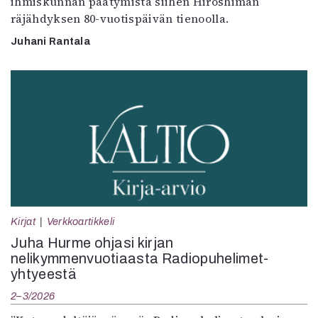
ihmiskunnan päätymistä siihen Hiroshiman
räjähdyksen 80-vuotispäivän tienoolla.
Juhani Rantala
Kirjat
Verkkoartikkeli
Juha Hurme ohjasi kirjan
nelikymmenvuotiaasta Radiopuhelimet-
yhtyeestä
2–3/2026