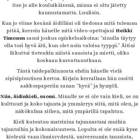
itse jo alle kouluikäisenä, minua ei oltu jätetty
kannustamatta. Luulisin.
Kun jo viime kesänä äidilläni oli tiedossa mitä tuleman
pitää, kerroin hänelle mitä video-opettajani
Heikki
Timonen
sanoi joskus opiskeluaikoina: ”sinulla täytyy
olla tosi hyvä äiti, kun olet noin valoisa tyyppi.” Äitini
liikuttui tietenkin näistä sanoista ja mietti, oliko
koskaan kasvattanutkaan.
Tästä taidepalkinnosta ehdin hänelle vielä
sipisipiuutisen kertoa. Kirjain kerrallaan hän osoitti
aakkospaperiin sanan ”hyvä” ja hymyili.
Niin, äidinkieli, suomi.
Minulle se ei ole vain kieli, se on
kulttuuri ja koko tajunta ja ymmärrys siitä, mitä olen, ja
näkökulma siihen, mitä ympärillä tapahtuu.
Kieli kutoutuu matrixina tajunnastani muihin
tajuntoihin ja kokonaisuuteen. Lopulta ei ole enää kyse
kielestä vaan ihmisyydestä, universumin tanssista,