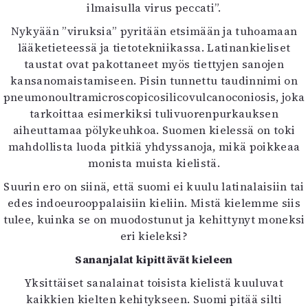
ilmaisulla virus peccati”.
Mediatiedot
Kaltio ry
Nykyään ”viruksia” pyritään etsimään ja tuhoamaan
lääketieteessä ja tietotekniikassa. Latinankieliset
taustat ovat pakottaneet myös tiettyjen sanojen
kansanomaistamiseen. Pisin tunnettu taudinnimi on
pneumonoultramicroscopicosilicovulcanoconiosis, joka
tarkoittaa esimerkiksi tulivuorenpurkauksen
aiheuttamaa pölykeuhkoa. Suomen kielessä on toki
mahdollista luoda pitkiä yhdyssanoja, mikä poikkeaa
monista muista kielistä.
Suurin ero on siinä, että suomi ei kuulu latinalaisiin tai
edes indoeurooppalaisiin kieliin. Mistä kielemme siis
tulee, kuinka se on muodostunut ja kehittynyt moneksi
eri kieleksi?
Sananjalat kipittävät kieleen
Yksittäiset sanalainat toisista kielistä kuuluvat
kaikkien kielten kehitykseen. Suomi pitää silti