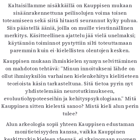
Kaltaisillamme nisäkkäillä on Kauppisen mukaan
sisäänrakennettuna peilisolujen voima toisen
toteamiseen sekä siitä hitaasti seurannut kyky puhua.
Siis päästellä ääniä, joilla on muille viestinnällinen
merkitys. Käsitteellinen ajattelu jää vielä unelmaksi;
käytännön toiminnot pystyttiin silti toteuttamaan
paremmin kuin ei-kielellisten olentojen kesken.
Kauppisen mukaan ihmiskielen synnyn selvittäminen
on mahdoton tehtävä: ”Minun innoitukseni lähde on
ollut ihmisyksilön varhainen kielenkehitys kielitieteen
teorioista käsin tarkasteltuna. Sitä tietoa pyrin nyt
yhdistelemään neurotutkimukseen,
evoluutiohypoteeseihin ja kehityspsykologiaan.” Mitä
Kauppinen sitten kielestä sanoo? Mistä kieli alun perin
tulee?
Alun arkeologia sopii yhteen Kauppisen edustaman
monitieteisyyden kanssa, vaikka Kauppinen
keskittyykin kieleen yleensä, ei yksinomaan suomen