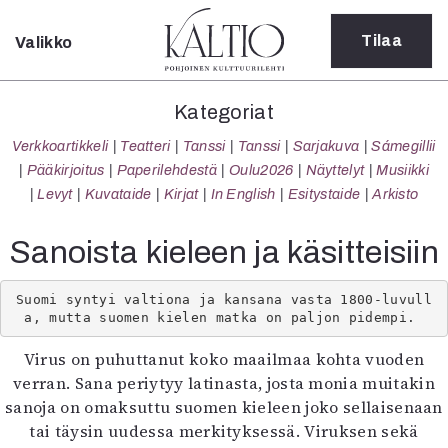
Tilaa
Valikko
Sulje
Kategoriat
Kategoriat
Verkkoartikkeli
Verkkoartikkeli
Teatteri
Tanssi
Tanssi
Sarjakuva
Sámegillii
Teatteri
Pääkirjoitus
Paperilehdestä
Oulu2026
Näyttelyt
Musiikki
Tanssi
Levyt
Kuvataide
Kirjat
In English
Esitystaide
Arkisto
Tanssi
Sarjakuva
Sanoista kieleen ja käsitteisiin
Sámegillii
Pääkirjoitus
Suomi syntyi valtiona ja kansana vasta 1800-luvull
Paperilehdestä
a, mutta suomen kielen matka on paljon pidempi. 
Oulu2026
Virus on puhuttanut koko maailmaa kohta vuoden
Näyttelyt
verran. Sana periytyy latinasta, josta monia muitakin
Musiikki
sanoja on omaksuttu suomen kieleen joko sellaisenaan
Levyt
tai täysin uudessa merkityksessä. Viruksen sekä
Kuvataide