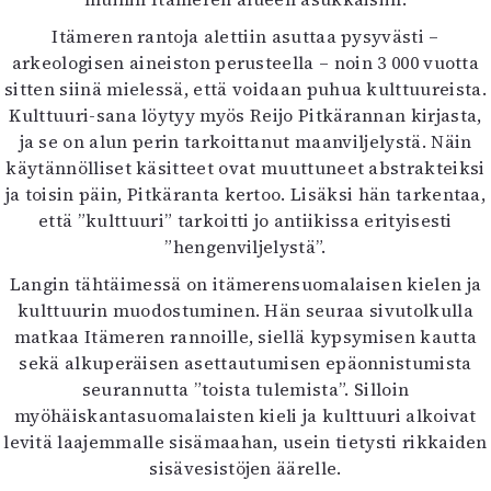
Itämeren rantoja alettiin asuttaa pysyvästi –
arkeologisen aineiston perusteella – noin 3 000 vuotta
sitten siinä mielessä, että voidaan puhua kulttuureista.
Kulttuuri-sana löytyy myös Reijo Pitkärannan kirjasta,
ja se on alun perin tarkoittanut maanviljelystä. Näin
käytännölliset käsitteet ovat muuttuneet abstrakteiksi
ja toisin päin, Pitkäranta kertoo. Lisäksi hän tarkentaa,
että ”kulttuuri” tarkoitti jo antiikissa erityisesti
”hengenviljelystä”.
Langin tähtäimessä on itämerensuomalaisen kielen ja
kulttuurin muodostuminen. Hän seuraa sivutolkulla
matkaa Itämeren rannoille, siellä kypsymisen kautta
sekä alkuperäisen asettautumisen epäonnistumista
seurannutta ”toista tulemista”. Silloin
myöhäiskantasuomalaisten kieli ja kulttuuri alkoivat
levitä laajemmalle sisämaahan, usein tietysti rikkaiden
sisävesistöjen äärelle.