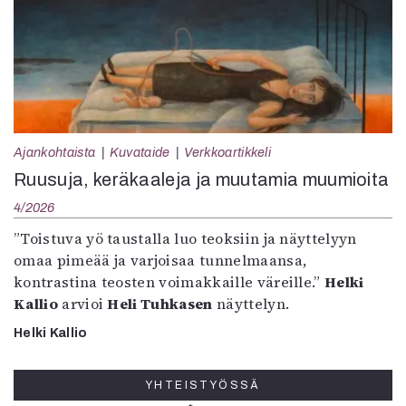
Ajankohtaista
Kuvataide
Verkkoartikkeli
Ruusuja, keräkaaleja ja muutamia muumioita
4/2026
”Toistuva yö taustalla luo teoksiin ja näyttelyyn
omaa pimeää ja varjoisaa tunnelmaansa,
kontrastina teosten voimakkaille väreille.”
Helki
Kallio
arvioi
Heli Tuhkasen
näyttelyn.
Helki Kallio
YHTEISTYÖSSÄ