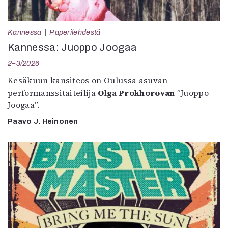
Kannessa
Paperilehdestä
Kannessa: Juoppo Joogaa
2–3/2026
Kesäkuun kansiteos on Oulussa asuvan
performanssitaiteilija
Olga Prokhorovan
”Juoppo
Joogaa”.
Paavo J. Heinonen