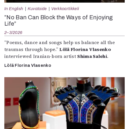
In English
Kuvataide
Verkkoartikkeli
”No Ban Can Block the Ways of Enjoying
Life”
2–3/2026
”Poems, dance and songs help us balance all the
traumas through hope.”
Lölä Florina Vlasenko
interviewed Iranian-born artist
Shima Salehi
.
Lölä Florina Vlasenko