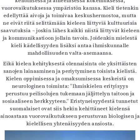
kehollisessa ja aineellisessa kokemuksessa,
vuorovaikutuksessa ympäristön kanssa. Kieli tietenkin
edellyttää aivoja ja toimivaa keskushermostoa, mutta
ne eivät riitä selittämään kieleen liittyviä kulttuurisia
saavutuksia – joskin lähes kaikki niistä liittyvät kieleen
ja kommunikaatioon jollain tavoin. Joidenkin mielestä
kieli kädellisyyden lisäksi antaa ihmiskunnalle
mahdollisuuden valta-asemaansa.
Eikä kielen kehityksestä olennaisinta ole yksittäisten
sanojen lainaaminen ja periytyminen toisista kielistä.
Kielen oppimisessa ja omaksumisessa keskeistä on
neurologinen toiminta: ”Ihmiskielen erityisyys
perustuu peilisolujen tukemaan jäljittelyn taitoon ja
sosiaaliseen herkkyyteen.” Eristyneisyydestä tunnetut
suomalaiset ovat siis hekin kehittäneet kielensä
ainoastaan vuorovaikutukseen perustuvan biologisen ja
kielellisen yhtenäisyyden ansiosta.