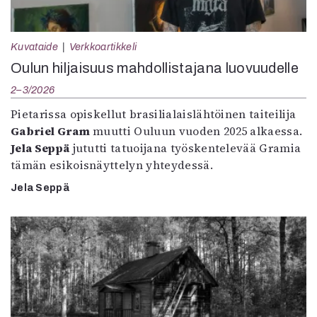
Kuvataide
Verkkoartikkeli
Oulun hiljaisuus mahdollistajana luovuudelle
2–3/2026
Pietarissa opiskellut brasilialaislähtöinen taiteilija
Gabriel Gram
muutti Ouluun vuoden 2025 alkaessa.
Jela Seppä
jututti tatuoijana työskentelevää Gramia
tämän esikoisnäyttelyn yhteydessä.
Jela Seppä