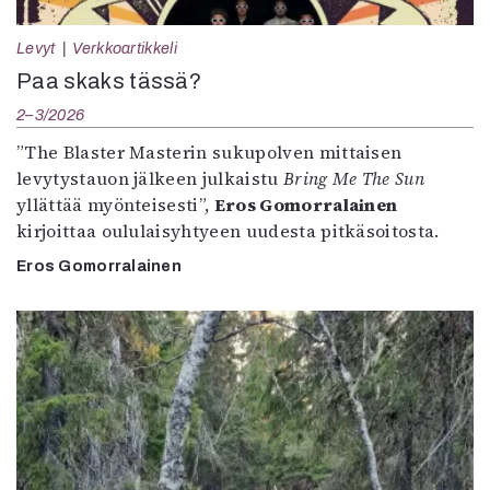
Levyt
Verkkoartikkeli
Paa skaks tässä?
2–3/2026
”The Blaster Masterin sukupolven mittaisen
levytystauon jälkeen julkaistu
Bring Me The Sun
yllättää myönteisesti”,
Eros Gomorralainen
kirjoittaa oululaisyhtyeen uudesta pitkäsoitosta.
Eros Gomorralainen