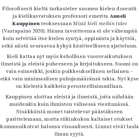
Filosofisesti kieltä tarkastelee suomen kielen dosentti
ja kielikasvatuksen professori emerita
Anneli
Kauppinen
teoksessaan
Mistä kieli meihin tulee
(Vastapaino 2020). Hänen tavoitteensa ei ole vähempää
kuin selvittää itse kielen syntyä, oppimista ja käyttöä,
sekä niistä seuraavaa kykyä käsitteelliseen ajatteluun.
Kieli kattaa nyt myös kehollisen vuorovaikutuksen
ilmeistä ja eleistä puheeseen ja kirjoitukseen. Suomi on
vain esimerkki, joskin poikkeuksellinen sellainen –
eikä vain minimaalisen puhujamääränsä takia. Nyt kyse
on kielestä kaikkein perusteellisimmillaan.
Kauppinen aloittaa eleistä ja ilmeistä, joita nähdään
muidenkin kuin ihmisten välisessä viestinnässä.
Nisäkkäistä monet taistelevat päästäkseen
parittelemaan, mutta riikinkukon kaltaiset otukset
kommunikoivat halunsa visuaalisesti. Linnut eivät laula
ilman syytä.