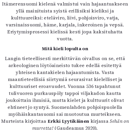
Itämerensuomi kielenä valmistui vain hajaantuakseen
yllä mainituista syistä erillisiksi kieliksi ja
kulttuureiksi: eteläviro, liivi, pohjoisviro, vatja,
varsinaissuomi, häme, karjala, inkeroinen ja vepsä.
Eriytymisprosessi kielissä kesti jopa kaksituhatta
vuotta.
Mitä kieli lopulta on
Langin tieteellisesti merkittävän oivallus on se, että
arkeologinen löytöaineisto tukee edellä esitettyä
yhteisen kantakielen hajaantumista. Vasta
maantieteellisiä siirtymiä seurasivat kielelliset ja
kulttuuriset eroavuudet. Vuonna 536 tapahtunut
tulivuoren purkauspöly tappoi viljakadon kautta
joukoittain ihmisiä, mutta kielet ja kulttuurit olivat
ehtineet jo syntyä. Suomenlahden pohjoispuolella
myöhäiskantasuomi sai muotoutua murteikseen.
Murteista kirjoittaa
Erkki Lyytikäinen
kirjassa
Sehän on
murretta!
(Gaudeamus 2020).