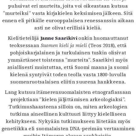
puhuivat eri murteita, joita voi oikeastaan kutsua
”murteiksi” vasta kirjakielen keksimisen jälkeen. Sitä
ennen eli pitkälle eurooppalaisen renessanssin aikaan
asti ne olivat erillisiä kieliä.
Kielitieteilijä
Janne Saarikivi
onkin huomauttanut
teoksessaan
Suomen kieli ja mieli
(Teos 2018), että
pohjoiskarjalainen ja turkulainen tuskin olisivat
ymmärtäneet toistensa ”murteita”. Saarikivi myös
asiallisesti muistuttaa, että Suomi maana ja suomi
kielenä syntyivät toden teolla vasta 1800-luvulla
suomenruotsalaisen eliitin suurena hankkeena.
Lang kutsuu itämerensuomalaisten etnografiassaan
projektiaan ”kielen jäljittämisen arkeologiaksi”.
Tutkimushaasteena silloin on, miten arkeologien
tutkima aineellinen kulttuuri liittyy kielelliseen
kehitykseen. Nykyään tutkimukseen liitetään myös
genetiikka eli suomalaisten DNA-perimän vertaaminen
muihin Itämeren alueen asukkaisiin.