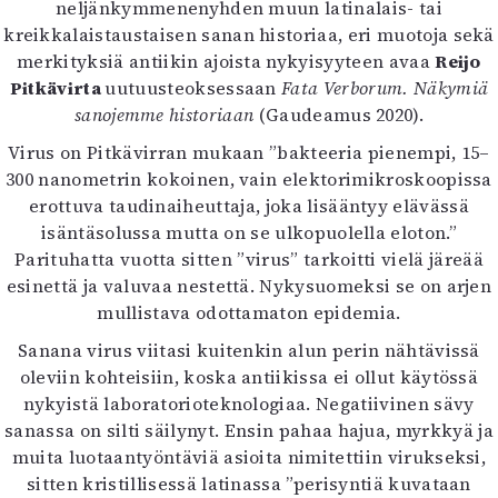
neljänkymmenenyhden muun latinalais- tai
Kirjat
kreikkalaistaustaisen sanan historiaa, eri muotoja sekä
In English
merkityksiä antiikin ajoista nykyisyyteen avaa
Reijo
Esitystaide
Pitkävirta
uutuusteoksessaan
Fata Verborum. Näkymiä
Arkisto
sanojemme historiaan
(Gaudeamus 2020).
Lehdet
Virus on Pitkävirran mukaan ”bakteeria pienempi, 15–
300 nanometrin kokoinen, vain elektorimikroskoopissa
4/2026
erottuva taudinaiheuttaja, joka lisääntyy elävässä
2–3/2026
isäntäsolussa mutta on se ulkopuolella eloton.”
1/2026
Parituhatta vuotta sitten ”virus” tarkoitti vielä järeää
6/2025
esinettä ja valuvaa nestettä. Nykysuomeksi se on arjen
5/2025 saame
mullistava odottamaton epidemia.
5/2025
Lehtiarkisto
Sanana virus viitasi kuitenkin alun perin nähtävissä
oleviin kohteisiin, koska antiikissa ei ollut käytössä
nykyistä laboratorioteknologiaa. Negatiivinen sävy
Info
sanassa on silti säilynyt. Ensin pahaa hajua, myrkkyä ja
Tilaus ja irtonumerot
muita luotaantyöntäviä asioita nimitettiin virukseksi,
Yhteistyössä
sitten kristillisessä latinassa ”perisyntiä kuvataan
Toimitus