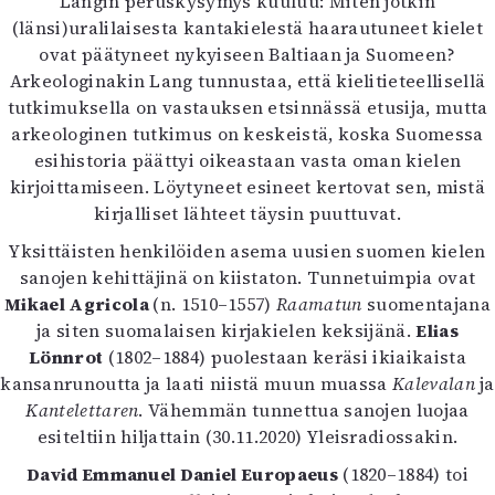
Langin peruskysymys kuuluu: Miten jotkin
(länsi)uralilaisesta kantakielestä haarautuneet kielet
ovat päätyneet nykyiseen Baltiaan ja Suomeen?
Arkeologinakin Lang tunnustaa, että kielitieteellisellä
tutkimuksella on vastauksen etsinnässä etusija, mutta
arkeologinen tutkimus on keskeistä, koska Suomessa
esihistoria päättyi oikeastaan vasta oman kielen
kirjoittamiseen. Löytyneet esineet kertovat sen, mistä
kirjalliset lähteet täysin puuttuvat.
Yksittäisten henkilöiden asema uusien suomen kielen
sanojen kehittäjinä on kiistaton. Tunnetuimpia ovat
Mikael Agricola
(n. 1510–1557)
Raamatun
suomentajana
ja siten suomalaisen kirjakielen keksijänä.
Elias
Lönnrot
(1802–1884) puolestaan keräsi ikiaikaista
kansanrunoutta ja laati niistä muun muassa
Kalevalan
ja
Kantelettaren
. Vähemmän tunnettua sanojen luojaa
esiteltiin hiljattain (30.11.2020) Yleisradiossakin.
David Emmanuel Daniel Europaeus
(1820–1884) toi