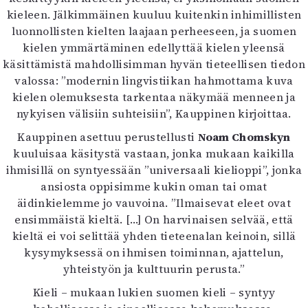
kieleen. Jälkimmäinen kuuluu kuitenkin inhimillisten
luonnollisten kielten laajaan perheeseen, ja suomen
kielen ymmärtäminen edellyttää kielen yleensä
käsittämistä mahdollisimman hyvän tieteellisen tiedon
valossa: ”modernin lingvistiikan hahmottama kuva
kielen olemuksesta tarkentaa näkymää menneen ja
nykyisen välisiin suhteisiin”, Kauppinen kirjoittaa.
Kauppinen asettuu perustellusti
Noam Chomskyn
kuuluisaa käsitystä vastaan, jonka mukaan kaikilla
ihmisillä on syntyessään ”universaali kielioppi”, jonka
ansiosta oppisimme kukin oman tai omat
äidinkielemme jo vauvoina. ”Ilmaisevat eleet ovat
ensimmäistä kieltä. […] On harvinaisen selvää, että
kieltä ei voi selittää yhden tieteenalan keinoin, sillä
kysymyksessä on ihmisen toiminnan, ajattelun,
yhteistyön ja kulttuurin perusta.”
Kieli – mukaan lukien suomen kieli – syntyy