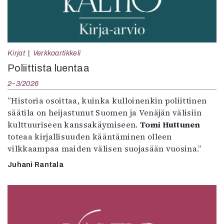
Kirjat
Verkkoartikkeli
Poliittista luentaa
2–3/2026
”Historia osoittaa, kuinka kulloinenkin poliittinen
säätila on heijastunut Suomen ja Venäjän välisiin
kulttuuriseen kanssakäymiseen.
Tomi Huttunen
toteaa kirjallisuuden kääntäminen olleen
vilkkaampaa maiden välisen suojasään vuosina.”
Juhani Rantala