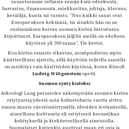
sanastoomme sellaisia sanoja kuin eduskunta,
harrastus, ilmansuunta, mielikuvitus, johtaja, tilavuus,
keräilijä, kunta tai varasto. ”Nuo kaikki sanat ovat
Europaeuksen keksimiä, tai ainakin hän on ne
ensimmäisen kerran suomen kielen historiassa
kirjoittanut. Europaeuksen jäljiltä meillä on edelleen
käytössä yli 200 sanaa”, Yle kertoi.
Kun kielen sanasto rikastuu, monipuolistuu myös
käsitteellinen ajattelu, sillä käyttöön tulleilla sanoilla
on merkitys vain käsitteiden käytössä, kuten filosofi
Ludwig Wittgenstein
opetti.
Suomen synty kieleksi
Arkeologi Lang perustelee näkemystään suomen kielen
eriytyneisyydestä noin kolmetuhatta vuotta sitten
ennen muuta väestönsiirtymillä, ideoiden leviämisellä,
aineellisen kulttuurin eli erityisesti keramiikan
kehityksellä ja kielitieteellisellä aineistolla.
Suomalaiset kuitenkin asuttivat maan eri osia ja