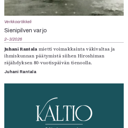
Verkkoartikkeli
Sienipilven varjo
2–3/2026
Juhani Rantala
mietti voimakkainta väkivaltaa ja
ihmiskunnan päätymistä siihen Hiroshiman
räjähdyksen 80-vuotispäivän tienoolla.
Juhani Rantala