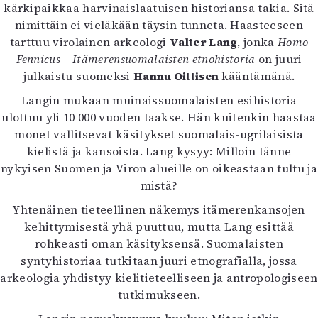
kärkipaikkaa harvinaislaatuisen historiansa takia. Sitä
nimittäin ei vieläkään täysin tunneta. Haasteeseen
tarttuu virolainen arkeologi
Valter Lang
, jonka
Homo
Fennicus – Itämerensuomalaisten etnohistoria
on juuri
julkaistu suomeksi
Hannu Oittisen
kääntämänä.
Langin mukaan muinaissuomalaisten esihistoria
ulottuu yli 10 000 vuoden taakse. Hän kuitenkin haastaa
monet vallitsevat käsitykset suomalais-ugrilaisista
kielistä ja kansoista. Lang kysyy: Milloin tänne
nykyisen Suomen ja Viron alueille on oikeastaan tultu ja
mistä?
Yhtenäinen tieteellinen näkemys itämerenkansojen
kehittymisestä yhä puuttuu, mutta Lang esittää
rohkeasti oman käsityksensä. Suomalaisten
syntyhistoriaa tutkitaan juuri etnografialla, jossa
arkeologia yhdistyy kielitieteelliseen ja antropologiseen
tutkimukseen.