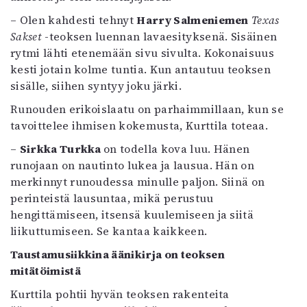
– Olen kahdesti tehnyt
Harry Salmeniemen
Texas
Sakset
-teoksen luennan lavaesityksenä. Sisäinen
rytmi lähti etenemään sivu sivulta. Kokonaisuus
kesti jotain kolme tuntia. Kun antautuu teoksen
sisälle, siihen syntyy joku järki.
Runouden erikoislaatu on parhaimmillaan, kun se
tavoittelee ihmisen kokemusta, Kurttila toteaa.
–
Sirkka Turkka
on todella kova luu. Hänen
runojaan on nautinto lukea ja lausua. Hän on
merkinnyt runoudessa minulle paljon. Siinä on
perinteistä lausuntaa, mikä perustuu
hengittämiseen, itsensä kuulemiseen ja siitä
liikuttumiseen. Se kantaa kaikkeen.
Taustamusiikkina äänikirja on teoksen
mitätöimistä
Kurttila pohtii hyvän teoksen rakenteita