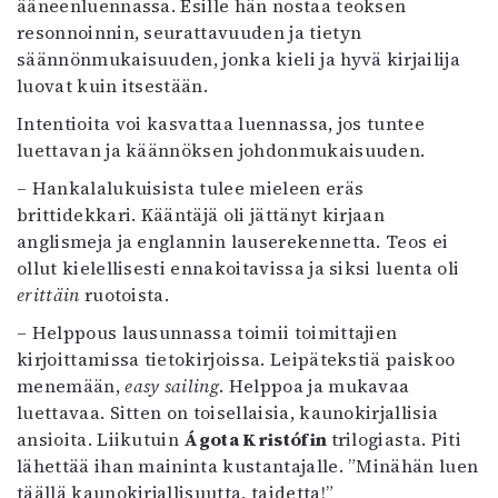
ääneenluennassa. Esille hän nostaa teoksen
resonnoinnin, seurattavuuden ja tietyn
säännönmukaisuuden, jonka kieli ja hyvä kirjailija
luovat kuin itsestään.
Intentioita voi kasvattaa luennassa, jos tuntee
luettavan ja käännöksen johdonmukaisuuden.
– Hankalalukuisista tulee mieleen eräs
brittidekkari. Kääntäjä oli jättänyt kirjaan
anglismeja ja englannin lauserekennetta. Teos ei
ollut kielellisesti ennakoitavissa ja siksi luenta oli
erittäin
ruotoista.
– Helppous lausunnassa toimii toimittajien
kirjoittamissa tietokirjoissa. Leipätekstiä paiskoo
menemään,
easy sailing
. Helppoa ja mukavaa
luettavaa. Sitten on toisellaisia, kaunokirjallisia
ansioita. Liikutuin
Ágota Kristófin
trilogiasta. Piti
lähettää ihan maininta kustantajalle. ”Minähän luen
täällä kaunokirjallisuutta, taidetta!”