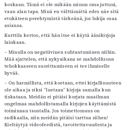
koskaan. Tämä ei ole mikään minun oma juttuni,
vaan alan tapa. Minä en välttämättä edes näe sitä
etukäteen perehtymistä tärkeänä, jos lukija osaa
asiansa.
Kurttila kertoo, että hän itse ei käytä äänikirjoja
lainkaan.
– Minulla on negatiivinen suhtautuminen niihin.
Mää ajattelen, että nykyaikana se mahdollisuus
tehokkaaseen suorittamiseen ei tee ihmiselle
hyvää.
– On harmillista, että koetaan, ettei kirjallisuuteen
ole aikaa ja siksi ”luetaan” kirjoja samalla kun
tiskataan. Meidän ei pitäisi korjata maailman
ongelmaa mahdollistamalla kirjojen käyttämistä
toiminnan taustalla. Jos toimettomuus on
radikaalia, niin meidän pitäisi tarttua siihen!
Kieltäytyä videofeedistä, tavoitettavuudesta ja