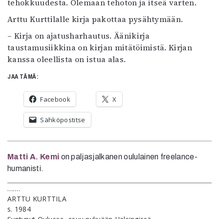
tehokkuudesta. Olemaan tehoton ja itseä varten.
Arttu Kurttilalle kirja pakottaa pysähtymään.
– Kirja on ajatusharhautus. Äänikirja
taustamusiikkina on kirjan mitätöimistä. Kirjan
kanssa oleellista on istua alas.
JAA TÄMÄ:
Facebook
X
Sähköpostitse
Matti A. Kemi
on paljasjalkanen oululainen freelance-
humanisti.
…….
ARTTU KURTTILA
s. 1984