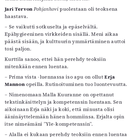
Jari Tervon
Pohjanhovi
puolestaan oli teoksena
haastava.
– Se vaikutti sotkuselta ja epäselvältä.
Epähygieeninen virkkeiden sisällä. Meni aikaa
päästä sisään, ja kulttuurin ymmärtäminen auttoi
tosi paljon.
Kurttila sanoo, ettei hän perehdy teoksiin
mitenkään ennen luentaa.
– Prima vista -luennassa iso apu on ollut
Erja
Mannon
opeilla. Rutinoituminen tuo luontevuutta.
– Nimenomaan Malla Kuuranne on opettanut
tekstinkäsittelyn ja kompetenssin luentaan. Sen
aikoinaan Erja näki ja koki, että minusta olisi
ääninäyttelemään hänen hommiinsa. Erjalta opin
itse nimeämäni ”Yle-kompetenssin”.
– Alalla ei kukaan perehdy teoksiin ennen luentaa