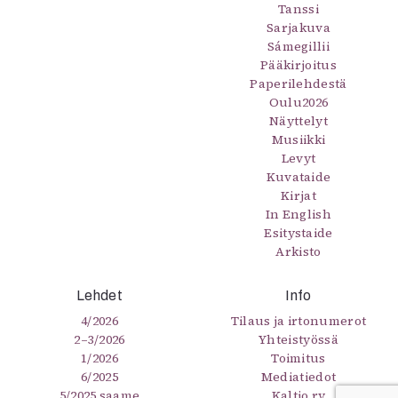
Tanssi
Sarjakuva
Sámegillii
Pääkirjoitus
Paperilehdestä
Oulu2026
Näyttelyt
Musiikki
Levyt
Kuvataide
Kirjat
In English
Esitystaide
Arkisto
Lehdet
Info
4/2026
Tilaus ja irtonumerot
2–3/2026
Yhteistyössä
1/2026
Toimitus
6/2025
Mediatiedot
5/2025 saame
Kaltio ry