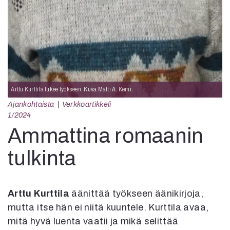
Kirjat
In English
Esitystaide
Arkisto
Lehdet
4/2026
Arttu Kurttila lukee työkseen. Kuva Matti A. Kemi.
2–3/2026
Ajankohtaista
Verkkoartikkeli
1/2026
1/2024
6/2025
Ammattina romaanin
5/2025 saame
5/2025
tulkinta
Lehtiarkisto
Info
Arttu Kurttila
äänittää työkseen äänikirjoja,
Tilaus ja irtonumerot
mutta itse hän ei niitä kuuntele. Kurttila avaa,
Yhteistyössä
mitä hyvä luenta vaatii ja mikä selittää
Toimitus