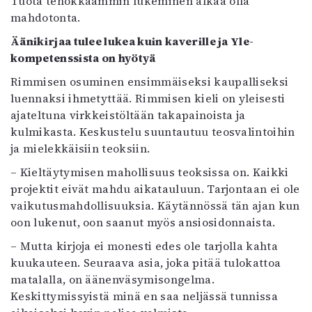
Tuota tehokkaammin lukeminen alkaa olla
mahdotonta.
Äänikirjaa tulee lukea kuin kaverille ja Yle-
kompetenssista on hyötyä
Rimmisen osuminen ensimmäiseksi kaupalliseksi
luennaksi ihmetyttää. Rimmisen kieli on yleisesti
ajateltuna virkkeistöltään takapainoista ja
kulmikasta. Keskustelu suuntautuu teosvalintoihin
ja mielekkäisiin teoksiin.
– Kieltäytymisen mahollisuus teoksissa on. Kaikki
projektit eivät mahdu aikatauluun. Tarjontaan ei ole
vaikutusmahdollisuuksia. Käytännössä tän ajan kun
oon lukenut, oon saanut myös ansiosidonnaista.
– Mutta kirjoja ei monesti edes ole tarjolla kahta
kuukauteen. Seuraava asia, joka pitää tulokattoa
matalalla, on äänenväsymisongelma.
Keskittymissyistä minä en saa neljässä tunnissa