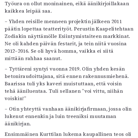
Työura on ollut moninainen, eikä äänikirjoillakaan
kaikkea leipää saa.
– Yhden reisille menneen projektin jälkeen 2011
päätin lopettaa teatterityöt. Perustin Kaapelitehtaan
Zodiakin näyttämölle Esiintymistaiteen markkinat.
Ne oli kahden päivän festarit, ja tein niitä vuosina
2012–2016. Se oli hyvä homma, vaikka ei siitä
mittään rahhaa saanut.
– Tyttäreni syntyi vuonna 2019. Olin yhden kesän
betoniraudoittajana, sitä ennen rakennusmiehenä.
Baarissa tuli yks kaveri muistuttaan, että voisin
tehä ääniluentaa. Tuli sellanen ”voi vittu, niihän
voiskin!”
– Otin yhteyttä vanhaan äänikirjafirmaan, jossa olin
lukenut ennenkin ja luin treeniksi muutaman
äänikirjan.
Ensimmäinen Kurttilan lukema kaupallinen teos oli