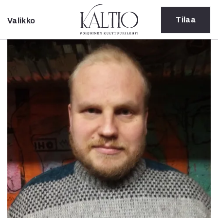
Tilaa
Valikko
Sulje
Kategoriat
Verkkoartikkeli
Teatteri
Tanssi
Tanssi
Sarjakuva
Sámegillii
Pääkirjoitus
Paperilehdestä
Oulu2026
Näyttelyt
Musiikki
Levyt
Kuvataide