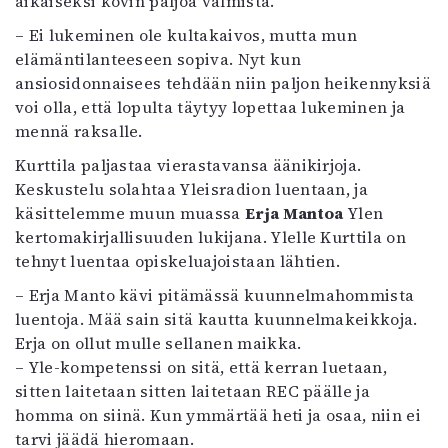
aikaiseksi kovin paljoa valmista.
– Ei lukeminen ole kultakaivos, mutta mun
elämäntilanteeseen sopiva. Nyt kun
ansiosidonnaisees tehdään niin paljon heikennyksiä
voi olla, että lopulta täytyy lopettaa lukeminen ja
mennä raksalle.
Kurttila paljastaa vierastavansa äänikirjoja.
Keskustelu solahtaa Yleisradion luentaan, ja
käsittelemme muun muassa
Erja Mantoa
Ylen
kertomakirjallisuuden lukijana. Ylelle Kurttila on
tehnyt luentaa opiskeluajoistaan lähtien.
– Erja Manto kävi pitämässä kuunnelmahommista
luentoja. Mää sain sitä kautta kuunnelmakeikkoja.
Erja on ollut mulle sellanen maikka.
– Yle-kompetenssi on sitä, että kerran luetaan,
sitten laitetaan sitten laitetaan REC päälle ja
homma on siinä. Kun ymmärtää heti ja osaa, niin ei
tarvi jäädä hieromaan.