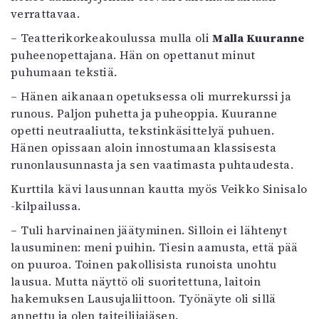
verrattavaa.
– Teatterikorkeakoulussa mulla oli
Malla Kuuranne
puheenopettajana. Hän on opettanut minut
puhumaan tekstiä.
– Hänen aikanaan opetuksessa oli murrekurssi ja
runous. Paljon puhetta ja puheoppia. Kuuranne
opetti neutraaliutta, tekstinkäsittelyä puhuen.
Hänen opissaan aloin innostumaan klassisesta
runonlausunnasta ja sen vaatimasta puhtaudesta.
Kurttila kävi lausunnan kautta myös Veikko Sinisalo
-kilpailussa.
– Tuli harvinainen jäätyminen. Silloin ei lähtenyt
lausuminen: meni puihin. Tiesin aamusta, että pää
on puuroa. Toinen pakollisista runoista unohtu
lausua. Mutta näyttö oli suoritettuna, laitoin
hakemuksen Lausujaliittoon. Työnäyte oli sillä
annettu ja olen taiteilijajäsen.