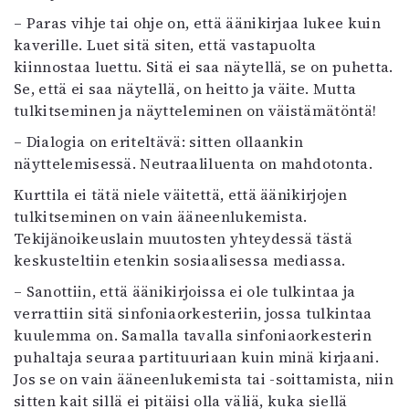
– Paras vihje tai ohje on, että äänikirjaa lukee kuin
kaverille. Luet sitä siten, että vastapuolta
kiinnostaa luettu. Sitä ei saa näytellä, se on puhetta.
Se, että ei saa näytellä, on heitto ja väite. Mutta
tulkitseminen ja näytteleminen on väistämätöntä!
– Dialogia on eriteltävä: sitten ollaankin
näyttelemisessä. Neutraaliluenta on mahdotonta.
Kurttila ei tätä niele väitettä, että äänikirjojen
tulkitseminen on vain ääneenlukemista.
Tekijänoikeuslain muutosten yhteydessä tästä
keskusteltiin etenkin sosiaalisessa mediassa.
– Sanottiin, että äänikirjoissa ei ole tulkintaa ja
verrattiin sitä sinfoniaorkesteriin, jossa tulkintaa
kuulemma on. Samalla tavalla sinfoniaorkesterin
puhaltaja seuraa partituuriaan kuin minä kirjaani.
Jos se on vain ääneenlukemista tai -soittamista, niin
sitten kait sillä ei pitäisi olla väliä, kuka siellä