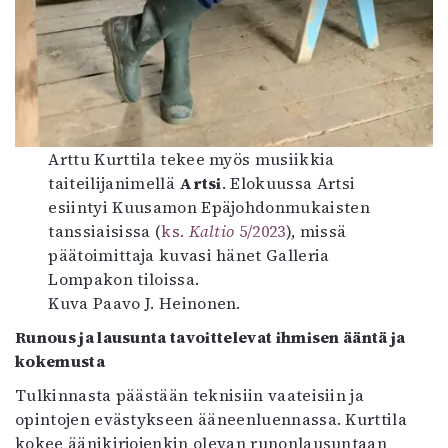
Arttu Kurttila tekee myös musiikkia
taiteilijanimellä
Artsi
. Elokuussa Artsi
esiintyi Kuusamon Epäjohdonmukaisten
tanssiaisissa (
ks.
Kaltio
5/2023
), missä
päätoimittaja kuvasi hänet Galleria
Lompakon tiloissa.
Kuva Paavo J. Heinonen.
Runous ja lausunta tavoittelevat ihmisen ääntä ja
kokemusta
Tulkinnasta päästään teknisiin vaateisiin ja
opintojen evästykseen ääneenluennassa. Kurttila
kokee äänikirjojenkin olevan runonlausuntaan