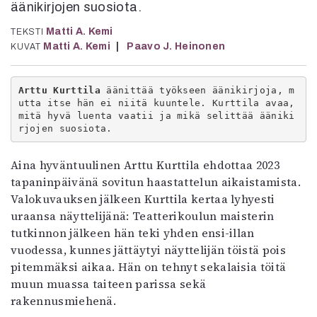
äänikirjojen suosiota.
Mediatiedot
Kaltio ry
Matti A. Kemi
TEKSTI
Matti A. Kemi
Paavo J. Heinonen
KUVAT
Arttu Kurttila
 äänittää työkseen äänikirjoja, m
utta itse hän ei niitä kuuntele. Kurttila avaa, 
mitä hyvä luenta vaatii ja mikä selittää ääniki
rjojen suosiota.
Aina hyväntuulinen Arttu Kurttila ehdottaa 2023
tapaninpäivänä sovitun haastattelun aikaistamista.
Valokuvauksen jälkeen Kurttila kertaa lyhyesti
uraansa näyttelijänä: Teatterikoulun maisterin
tutkinnon jälkeen hän teki yhden ensi-illan
vuodessa, kunnes jättäytyi näyttelijän töistä pois
pitemmäksi aikaa. Hän on tehnyt sekalaisia töitä
muun muassa taiteen parissa sekä
rakennusmiehenä.