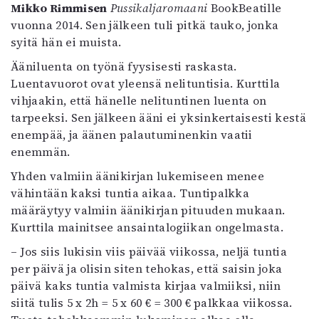
Mikko Rimmisen
Pussikaljaromaani
BookBeatille
vuonna 2014. Sen jälkeen tuli pitkä tauko, jonka
syitä hän ei muista.
Ääniluenta on työnä fyysisesti raskasta.
Luentavuorot ovat yleensä nelituntisia. Kurttila
vihjaakin, että hänelle nelituntinen luenta on
tarpeeksi. Sen jälkeen ääni ei yksinkertaisesti kestä
enempää, ja äänen palautuminenkin vaatii
enemmän.
Yhden valmiin äänikirjan lukemiseen menee
vähintään kaksi tuntia aikaa. Tuntipalkka
määräytyy valmiin äänikirjan pituuden mukaan.
Kurttila mainitsee ansaintalogiikan ongelmasta.
– Jos siis lukisin viis päivää viikossa, neljä tuntia
per päivä ja olisin siten tehokas, että saisin joka
päivä kaks tuntia valmista kirjaa valmiiksi, niin
siitä tulis 5 x 2h = 5 x 60 € = 300 € palkkaa viikossa.