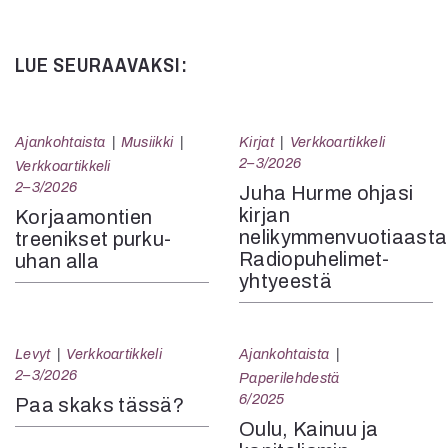
Kommentit on suljettu.
LUE SEURAAVAKSI:
Ajankohtaista
Musiikki
Kirjat
Verkkoartikkeli
2–3/2026
Verkkoartikkeli
2–3/2026
Juha Hurme ohjasi
kirjan
Korjaamontien
nelikymmenvuotiaasta
treenikset purku-
Radiopuhelimet-
uhan alla
yhtyeestä
Levyt
Verkkoartikkeli
Ajankohtaista
2–3/2026
Paperilehdestä
6/2025
Paa skaks tässä?
Oulu, Kainuu ja