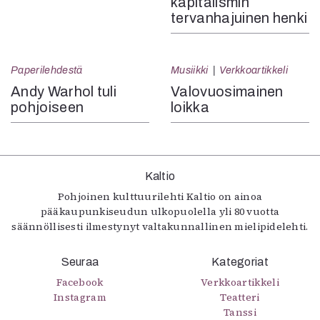
kapitalismin
tervanhajuinen henki
Paperilehdestä
Musiikki
Verkkoartikkeli
Andy Warhol tuli
Valovuosimainen
pohjoiseen
loikka
Kaltio
Pohjoinen kulttuurilehti Kaltio on ainoa
pääkaupunkiseudun ulkopuolella yli 80 vuotta
säännöllisesti ilmestynyt valtakunnallinen mielipidelehti.
Seuraa
Kategoriat
Facebook
Verkkoartikkeli
Instagram
Teatteri
Tanssi