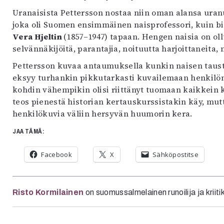
Uranaisista Pettersson nostaa niin oman alansa uran
joka oli Suomen ensimmäinen naisprofessori, kuin b
Vera Hjeltin
(1857–1947) tapaan. Hengen naisia on oll
selvännäkijöitä, parantajia, noituutta harjoittaneita, 
Pettersson kuvaa antaumuksella kunkin naisen taustaa
eksyy turhankin pikkutarkasti kuvailemaan henkilön
kohdin vähempikin olisi riittänyt tuomaan kaikkein
teos pienestä historian kertauskurssistakin käy, mu
henkilökuvia väliin hersyvän huumorin kera.
JAA TÄMÄ:
Facebook
X
Sähköpostitse
Risto Kormilainen
on suomussalmelainen runoilija ja kriiti