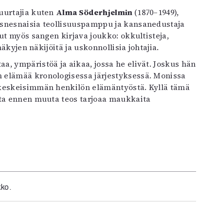
uurtajia kuten
Alma Söderhjelmin
(1870–1949),
isnesnaisia teollisuuspamppu ja kansanedustaja
ut myös sangen kirjava joukko: okkultisteja,
näkyjen näkijöitä ja uskonnollisia johtajia.
, ympäristöä ja aikaa, jossa he elivät. Joskus hän
 elämää kronologisessa järjestyksessä. Monissa
 keskeisimmän henkilön elämäntyöstä. Kyllä tämä
tta ennen muuta teos tarjoaa maukkaita
kko.