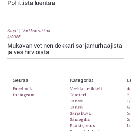
Poliittista luentaa
Kirjat
Verkkoartikkeli
4/2025
Mukavan vetinen dekkari sarjamurhaajista
ja vesihirviöistä
Seuraa
Kategoriat
L
Facebook
Verkkoartikkeli
4/
Instagram
Teatteri
2
Tanssi
1/
Tanssi
6/
Sarjakuva
5
Sámegillii
5/
Pääkirjoitus
L