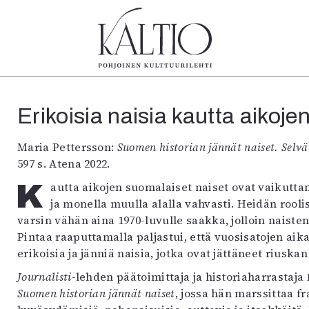
tegoriat
Lehdet
Info
Erikoisia naisia kautta aikoje
koartikkeli
4/2026
Tilaus j
Teatteri
2–3/2026
irtonume
Maria Pettersson:
Suomen historian jännät naiset. Selvän
Tanssi
1/2026
Yhteistyö
597 s. Atena 2022.
Tanssi
6/2025
Toimitu
arjakuva
Kautta aikojen suomalaiset naiset ovat vaikuttaneet politiikassa, kulttuurissa, sodassa, kaupassa
5/2025 saame
Mediatie
ámegillii
5/2025
Kaltio r
ja monella muulla alalla vahvasti. Heidän rooli
äkirjoitus
Lehtiarkisto
varsin vähän aina 1970-luvulle saakka, jolloin naisten
erilehdestä
Pintaa raaputtamalla paljastui, että vuosisatojen aik
Oulu2026
erikoisia ja jänniä naisia, jotka ovat jättäneet riusk
Näyttelyt
Journalisti
-lehden päätoimittaja ja historiaharrastaja
Musiikki
Suomen historian jännät naiset
, jossa hän marssittaa fra
Levyt