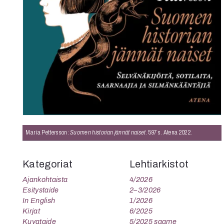
K
I
E
Maria Pettersson:
Suomen historian jännät naiset
. 597 s. Atena 2022.
Kategoriat
Lehtiarkistot
Ajankohtaista
4/2026
Esitystaide
2–3/2026
In English
1/2026
Kirjat
6/2025
Kuvataide
5/2025 saame