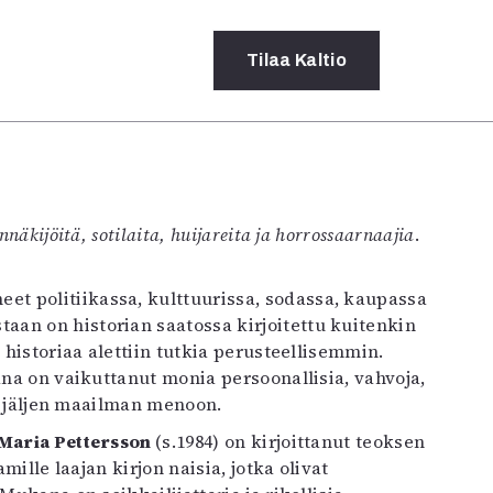
Tilaa
Kaltio
n
a
rot
näkijöitä, sotilaita, huijareita ja horrossaarnaajia
.
ssä
s
dot
y
staan on historian saatossa kirjoitettu kuitenkin
 historiaa alettiin tutkia perusteellisemmin.
ana on vaikuttanut monia persoonallisia, vahvoja,
an jäljen maailman menoon.
Maria Pettersson
(s.1984) on kirjoittanut teoksen
mille laajan kirjon naisia, jotka olivat