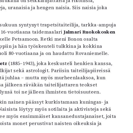
Mukana on seikkailijattaria ja rikollisia,
steja, uranaisia ja hengen naisia. Siis naisia joka
ssukuun syntynyt trapetsitaiteilija, tarkka-ampuja
ui 16-vuotiaana taidemaalari
Jalmari Ruokokosken
etkelle Petsamoon. Retki meni Bonon osalta
ppiin ja hän työskenteli tulkkina ja kokkina
uoli 80-vuotiaana ja on haudattu Rovaniemelle.
etz
(1885–1943), joka keskusteli henkien kanssa,
ijat sekä astrologit. Pariisin taiteilijapiireissä
yhtä juhlaa – mutta myös murheenlaaksoa, kun
a jälkeen räväkän taiteilijattaren teokset
nsä toi ne jälleen ihmisten tietoisuuteen.
ikin nainen päässyt kurkistamaan kuningas- ja
isista löytyy myös sotilaita ja aktivisteja sekä
elee myös ensimmäiset kansanedustajanaiset, joita
 joista monet perustivat naisten oikeuksia ja