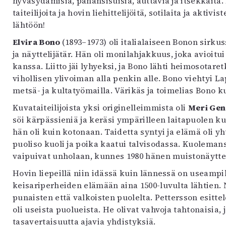
hyväsydämisiä, pahansisuisia, auttavia ja itsekkäitä. 
uvataide
taiteilijoita ja hovin liehittelijöitä, sotilaita ja aktivi
Kirjat
lähtöön!
n English
Elvira Bono
(1893–1973) oli italialaiseen Bonon sirku
sitystaide
ja näyttelijätär. Hän oli monilahjakkuus, joka avioit
Arkisto
kanssa. Liitto jäi lyhyeksi, ja Bono lähti heimosotar
vihollisen ylivoiman alla penkin alle. Bono viehtyi La
metsä- ja kultatyömailla. Värikäs ja toimelias Bono k
Kuvataiteilijoista yksi originelleimmista oli
Meri Gen
söi kärpässieniä ja keräsi ympärilleen laitapuolen kulk
hän oli kuin kotonaan. Taidetta syntyi ja elämä oli 
puoliso kuoli ja poika kaatui talvisodassa. Kuolemans
vaipuivat unholaan, kunnes 1980 hänen muistonäyttely
Hovin liepeillä niin idässä kuin lännessä on useamp
keisariperheiden elämään aina 1500-luvulta lähtien. Na
punaisten että valkoisten puolelta. Pettersson esitt
oli useista puolueista. He olivat vahvoja tahtonaisia,
tasavertaisuutta ajavia yhdistyksiä.