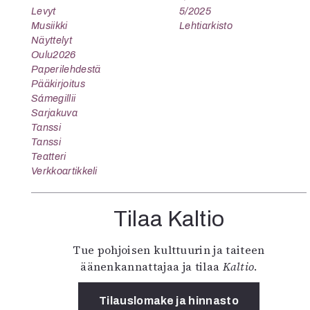
Levyt
5/2025
Musiikki
Lehtiarkisto
Näyttelyt
Oulu2026
Paperilehdestä
Pääkirjoitus
Sámegillii
Sarjakuva
Tanssi
Tanssi
Teatteri
Verkkoartikkeli
Tilaa Kaltio
Tue pohjoisen kulttuurin ja taiteen
äänenkannattajaa ja tilaa
Kaltio
.
Tilauslomake ja hinnasto