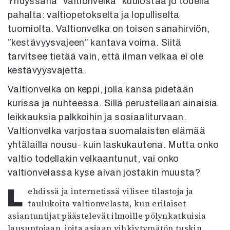
Yhdyssana ”valtionvelka” kuulostaa jo todella
Mediatiedot
pahalta: valtiopetokselta ja lopulliselta
Kaltio ry
tuomiolta. Valtionvelka on toisen sanahirviön,
”kestävyysvajeen” kantava voima. Siitä
tarvitsee tietää vain, että ilman velkaa ei ole
kestävyysvajetta.
Valtionvelka on keppi, jolla kansa pidetään
kurissa ja nuhteessa. Sillä perustellaan ainaisia
leikkauksia palkkoihin ja sosiaaliturvaan.
Valtionvelka varjostaa suomalaisten elämää
yhtälailla nousu- kuin laskukautena. Mutta onko
valtio todellakin velkaantunut, vai onko
valtionvelassa kyse aivan jostakin muusta?
Lehdissä ja internetissä vilisee tilastoja ja
taulukoita valtionvelasta, kun erilaiset
asiantuntijat päästelevät ilmoille pölynkatkuisia
lausuntojaan, joita asiaan vihkiytymätön tuskin