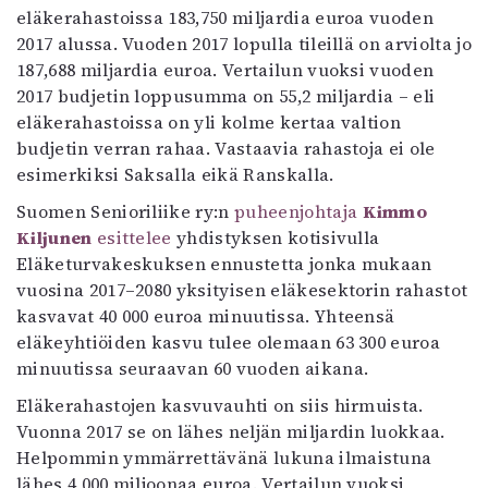
eläkerahastoissa 183,750 miljardia euroa vuoden
2017 alussa. Vuoden 2017 lopulla tileillä on arviolta jo
187,688 miljardia euroa. Vertailun vuoksi vuoden
2017 budjetin loppusumma on 55,2 miljardia – eli
eläkerahastoissa on yli kolme kertaa valtion
budjetin verran rahaa. Vastaavia rahastoja ei ole
esimerkiksi Saksalla eikä Ranskalla.
Suomen Senioriliike ry:n
puheenjohtaja
Kimmo
Kiljunen
esittelee
yhdistyksen kotisivulla
Eläketurvakeskuksen ennustetta jonka mukaan
vuosina 2017–2080 yksityisen eläkesektorin rahastot
kasvavat 40 000 euroa minuutissa. Yhteensä
eläkeyhtiöiden kasvu tulee olemaan 63 300 euroa
minuutissa seuraavan 60 vuoden aikana.
Eläkerahastojen kasvuvauhti on siis hirmuista.
Vuonna 2017 se on lähes neljän miljardin luokkaa.
Helpommin ymmärrettävänä lukuna ilmaistuna
lähes 4 000 miljoonaa euroa. Vertailun vuoksi