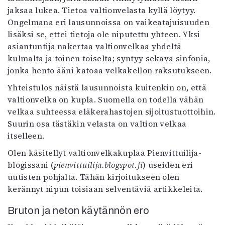
jaksaa lukea. Tietoa valtionvelasta kyllä löytyy.
Ongelmana eri lausunnoissa on vaikeatajuisuuden
lisäksi se, ettei tietoja ole niputettu yhteen. Yksi
asiantuntija nakertaa valtionvelkaa yhdeltä
kulmalta ja toinen toiselta; syntyy sekava sinfonia,
jonka hento ääni katoaa velkakellon raksutukseen.
Yhteistulos näistä lausunnoista kuitenkin on, että
valtionvelka on kupla. Suomella on todella vähän
velkaa suhteessa eläkerahastojen sijoitustuottoihin.
Suurin osa tästäkin velasta on valtion velkaa
itselleen.
Olen käsitellyt valtionvelkakuplaa Pienvittuilija-
blogissani (
pienvittuilija.blogspot.fi
) useiden eri
uutisten pohjalta. Tähän kirjoitukseen olen
kerännyt nipun toisiaan selventäviä artikkeleita.
Bruton ja neton käytännön ero