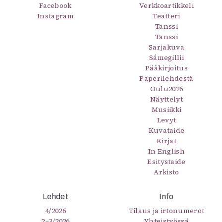
Facebook
Verkkoartikkeli
Instagram
Teatteri
Tanssi
Tanssi
Sarjakuva
Sámegillii
Pääkirjoitus
Paperilehdestä
Oulu2026
Näyttelyt
Musiikki
Levyt
Kuvataide
Kirjat
In English
Esitystaide
Arkisto
Lehdet
Info
4/2026
Tilaus ja irtonumerot
2–3/2026
Yhteistyössä