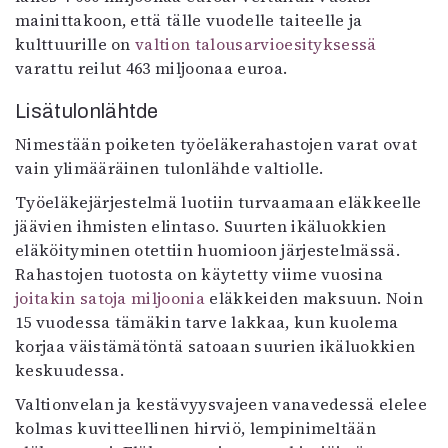
mainittakoon, että tälle vuodelle taiteelle ja
kulttuurille on
valtion talousarvioesityksessä
varattu reilut 463 miljoonaa euroa.
Lisätulonlähtde
Nimestään poiketen työeläkerahastojen varat ovat
vain ylimääräinen tulonlähde valtiolle.
Työeläkejärjestelmä luotiin turvaamaan eläkkeelle
jäävien ihmisten elintaso. Suurten ikäluokkien
eläköityminen otettiin huomioon järjestelmässä.
Rahastojen tuotosta on käytetty viime vuosina
joitakin satoja miljoonia
eläkkeiden maksuun. Noin
15 vuodessa tämäkin tarve lakkaa, kun kuolema
korjaa väistämätöntä satoaan suurien ikäluokkien
keskuudessa.
Valtionvelan ja kestävyysvajeen vanavedessä elelee
kolmas kuvitteellinen hirviö, lempinimeltään