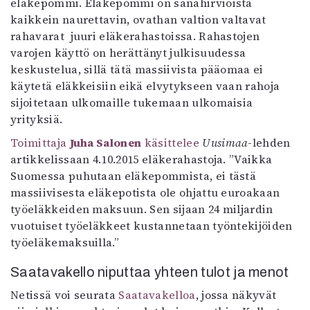
eläkepommi. Eläkepommi on sanahirviöistä
kaikkein naurettavin, ovathan valtion valtavat
rahavarat
juuri eläkerahastoissa. Rahastojen
varojen käyttö on herättänyt julkisuudessa
keskustelua, sillä tätä massiivista pääomaa ei
käytetä eläkkeisiin eikä elvytykseen vaan rahoja
sijoitetaan ulkomaille tukemaan ulkomaisia
yrityksiä.
Toimittaja
Juha Salonen
käsittelee
Uusimaa
-lehden
artikkelissaan 4.10.2015 eläkerahastoja. ”Vaikka
Suomessa puhutaan eläkepommista, ei tästä
massiivisesta eläkepotista ole ohjattu euroakaan
työeläkkeiden maksuun. Sen sijaan 24 miljardin
vuotuiset työeläkkeet kustannetaan työntekijöiden
työeläkemaksuilla.”
Saatavakello niputtaa yhteen tulot ja menot
Netissä voi seurata
Saatavakelloa
, jossa näkyvät