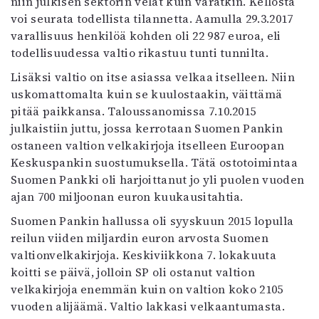
niin julkisen sektorin velat kuin varatkin. Kellosta
voi seurata todellista tilannetta. Aamulla 29.3.2017
varallisuus henkilöä kohden oli 22 987 euroa, eli
todellisuudessa valtio rikastuu tunti tunnilta.
Lisäksi valtio on itse asiassa velkaa itselleen. Niin
uskomattomalta kuin se kuulostaakin, väittämä
pitää paikkansa. Taloussanomissa 7.10.2015
julkaistiin juttu, jossa kerrotaan Suomen Pankin
ostaneen valtion velkakirjoja itselleen Euroopan
Keskuspankin suostumuksella. Tätä ostotoimintaa
Suomen Pankki oli harjoittanut jo yli puolen vuoden
ajan 700 miljoonan euron kuukausitahtia.
Suomen Pankin hallussa oli syyskuun 2015 lopulla
reilun viiden miljardin euron arvosta Suomen
valtionvelkakirjoja. Keskiviikkona 7. lokakuuta
koitti se päivä, jolloin SP oli ostanut valtion
velkakirjoja enemmän kuin on valtion koko 2105
vuoden alijäämä. Valtio lakkasi velkaantumasta.