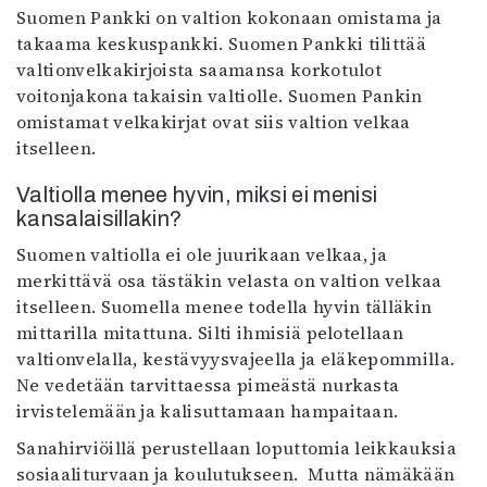
Suomen Pankki on valtion kokonaan omistama ja
takaama keskuspankki. Suomen Pankki tilittää
valtionvelkakirjoista saamansa korkotulot
voitonjakona takaisin valtiolle. Suomen Pankin
omistamat velkakirjat ovat siis valtion velkaa
itselleen.
Valtiolla menee hyvin, miksi ei menisi
kansalaisillakin?
Suomen valtiolla ei ole juurikaan velkaa, ja
merkittävä osa tästäkin velasta on valtion velkaa
itselleen. Suomella menee todella hyvin tälläkin
mittarilla mitattuna. Silti ihmisiä pelotellaan
valtionvelalla, kestävyysvajeella ja eläkepommilla.
Ne vedetään tarvittaessa pimeästä nurkasta
irvistelemään ja kalisuttamaan hampaitaan.
Sanahirviöillä perustellaan loputtomia leikkauksia
sosiaaliturvaan ja koulutukseen.
Mutta nämäkään