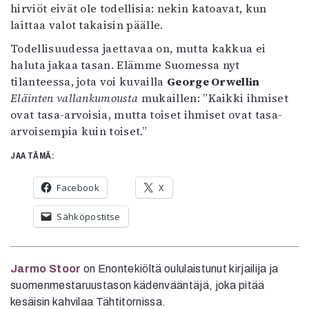
hirviöt eivät ole todellisia: nekin katoavat, kun
laittaa valot takaisin päälle.
Todellisuudessa jaettavaa on, mutta kakkua ei
haluta jakaa tasan. Elämme Suomessa nyt
tilanteessa, jota voi kuvailla
George Orwellin
Eläinten vallankumousta
mukaillen: ”Kaikki ihmiset
ovat tasa-arvoisia, mutta toiset ihmiset ovat tasa-
arvoisempia kuin toiset.”
JAA TÄMÄ:
Facebook
X
Sähköpostitse
Jarmo Stoor
on Enontekiöltä oululaistunut kirjailija ja
suomenmestaruustason kädenvääntäjä, joka pitää
kesäisin kahvilaa Tähtitornissa.