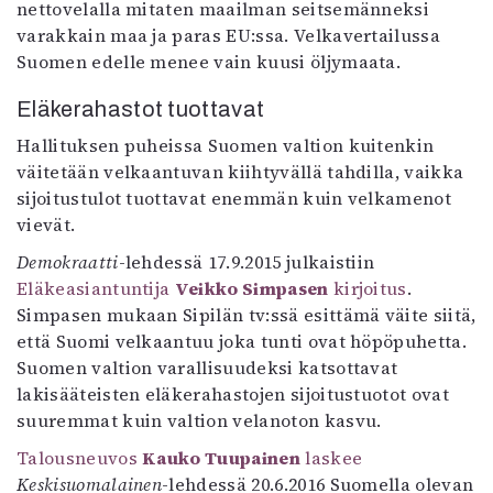
nettovelalla mitaten maailman seitsemänneksi
varakkain maa ja paras EU:ssa. Velkavertailussa
Suomen edelle menee vain kuusi öljymaata.
Eläkerahastot tuottavat
Hallituksen puheissa Suomen valtion kuitenkin
väitetään velkaantuvan kiihtyvällä tahdilla, vaikka
sijoitustulot tuottavat enemmän kuin velkamenot
vievät.
Demokraatti
-lehdessä 17.9.2015 julkaistiin
Eläkeasiantuntija
Veikko Simpasen
kirjoitus
.
Simpasen mukaan Sipilän tv:ssä esittämä väite siitä,
että Suomi velkaantuu joka tunti ovat höpöpuhetta.
Suomen valtion varallisuudeksi katsottavat
lakisääteisten eläkerahastojen sijoitustuotot ovat
suuremmat kuin valtion velanoton kasvu.
Talousneuvos
Kauko Tuupainen
laskee
Keskisuomalainen
-lehdessä 20.6.2016 Suomella olevan