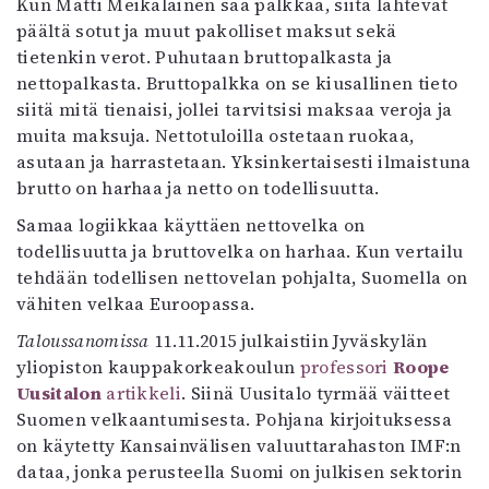
Kun Matti Meikäläinen saa palkkaa, siitä lähtevät
päältä sotut ja muut pakolliset maksut sekä
tietenkin verot. Puhutaan bruttopalkasta ja
nettopalkasta. Bruttopalkka on se kiusallinen tieto
siitä mitä tienaisi, jollei tarvitsisi maksaa veroja ja
muita maksuja. Nettotuloilla ostetaan ruokaa,
asutaan ja harrastetaan. Yksinkertaisesti ilmaistuna
brutto on harhaa ja netto on todellisuutta.
Samaa logiikkaa käyttäen nettovelka on
todellisuutta ja bruttovelka on harhaa. Kun vertailu
tehdään todellisen nettovelan pohjalta, Suomella on
vähiten velkaa Euroopassa.
Taloussanomissa
11.11.2015 julkaistiin Jyväskylän
yliopiston kauppakorkeakoulun
professori
Roope
Uusitalon
artikkeli
. Siinä Uusitalo tyrmää väitteet
Suomen velkaantumisesta. Pohjana kirjoituksessa
on käytetty Kansainvälisen valuuttarahaston IMF:n
dataa, jonka perusteella Suomi on julkisen sektorin