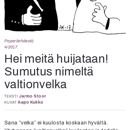
Kirjat
In English
Esitystaide
Arkisto
Lehdet
Paperilehdestä
4/2017
4/2026
2–3/2026
Hei meitä huijataan!
1/2026
Sumutus nimeltä
6/2025
5/2025 saame
valtionvelka
5/2025
Lehtiarkisto
Jarmo Stoor
TEKSTI
Aapo Kukko
KUVAT
Info
Tilaus ja irtonumerot
Yhteistyössä
Sana ”velka” ei kuulosta koskaan hyvältä.
Toimitus