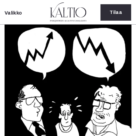
Tilaa
Valikko
Sulje
Kategoriat
Verkkoartikkeli
Teatteri
Tanssi
Tanssi
Sarjakuva
Sámegillii
Pääkirjoitus
Paperilehdestä
Oulu2026
Näyttelyt
Musiikki
Levyt
Kuvataide