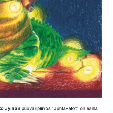
ko Jylhän
puuväripiirros ”Juhlavalot” on esillä