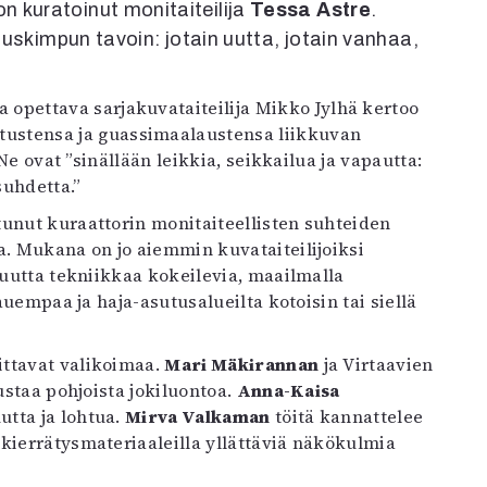
n kuratoinut monitaiteilija
Tessa Astre
.
uskimpun tavoin: jotain uutta, jotain vanhaa,
tustensa ja guassimaalaustensa liikkuvan
 Ne ovat ”sinällään leikkia, seikkailua ja vapautta:
suhdetta.”
tunut kuraattorin monitaiteellisten suhteiden
a. Mukana on jo aiemmin kuvataiteilijoiksi
 uutta tekniikkaa kokeilevia, maailmalla
auempaa ja haja-asutusalueilta kotoisin tai siellä
ittavat valikoimaa.
Mari Mäkirannan
ja Virtaavien
ustaa pohjoista jokiluontoa.
Anna-Kaisa
utta ja lohtua.
Mirva Valkaman
töitä kannattelee
 kierrätysmateriaaleilla yllättäviä näkökulmia