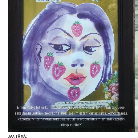
Emmi Valve tutkii kollaaseissaan ja veistoksissaan feminiinistä queer-
seksuaalisuutta. ”Ne ovat naisten ja ei-miesten kaltaisiinsa kohdistamaa
katsetta. Miltä näyttää seksuaalisuus ja eroottisuus miehisen katseen
ulkopuolella?”
JAA TÄMÄ: