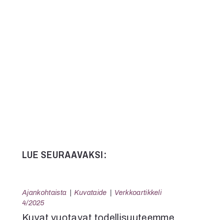
Kommentit on suljettu.
LUE SEURAAVAKSI:
Ajankohtaista
Kuvataide
Verkkoartikkeli
4/2025
Kuvat vuotavat todellisuuteemme