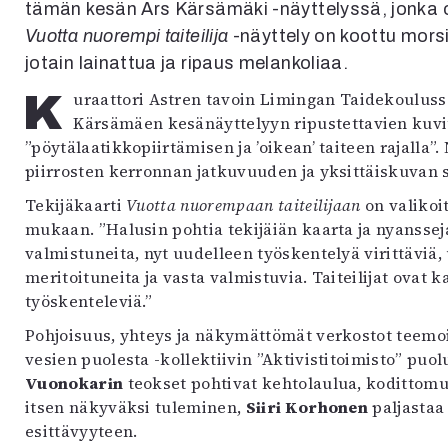
tämän kesän Ars Kärsämäki -näyttelyssä, jonka o
Vuotta nuorempi taiteilija
-näyttely on koottu morsi
jotain lainattua ja ripaus melankoliaa.
Kuraattori Astren tavoin Limingan Taidekoulussa opettava sarjakuvataiteilija Mikko Jylhä kertoo
Kärsämäen kesänäyttelyyn ripustettavien kuvi
”pöytälaatikkopiirtämisen ja ’oikean’ taiteen rajalla”.
piirrosten kerronnan jatkuvuuden ja yksittäiskuvan 
Tekijäkaarti
Vuotta nuorempaan taiteilijaan
on valikoi
mukaan. ”Halusin pohtia tekijäiän kaarta ja nyanssej
valmistuneita, nyt uudelleen työskentelyä virittäviä,
meritoituneita ja vasta valmistuvia. Taiteilijat ovat k
työskenteleviä.”
Pohjoisuus, yhteys ja näkymättömät verkostot teemo
vesien puolesta -kollektiivin ”Aktivistitoimisto” puol
Vuonokarin
teokset pohtivat kehtolaulua, kodittomu
itsen näkyväksi tuleminen,
Siiri Korhonen
paljastaa
esittävyyteen.