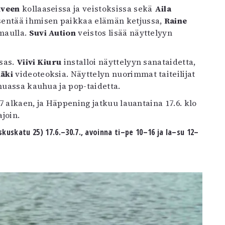
lveen
kollaaseissa ja veistoksissa sekä
Aila
sentää ihmisen paikkaa elämän ketjussa,
Raine
maulla.
Suvi Aution
veistos lisää näyttelyyn
sas.
Viivi Kiuru
installoi näyttelyyn sanataidetta,
äki
videoteoksia. Näyttelyn nuorimmat taiteilijat
 muassa kauhua ja pop-taidetta.
17 alkaen, ja Häppening jatkuu lauantaina 17.6. klo
ajoin.
kuskatu 25) 17.6.–30.7., avoinna ti–pe 10–16 ja la–su 12–