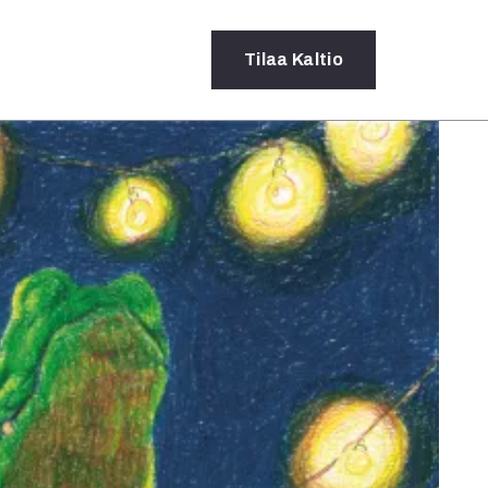
Tilaa
Kaltio
a
rot
ssä
s
dot
y