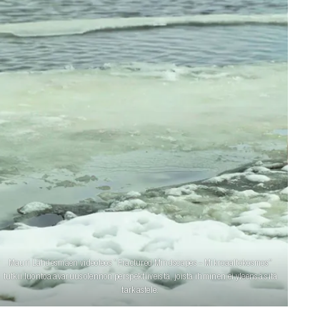
Mauri Lähdesmäen videoteos ”Fractured Mindscapes – Mikroaaltokosmos”
tutkii luontoa avaruusolennon perspektiiveistä, joista ihminen ei yleensä sitä
tarkastele.