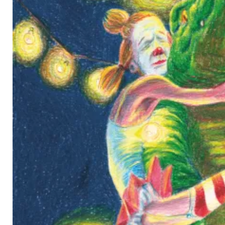
uvataide
Kirjat
n English
sitystaide
Arkisto