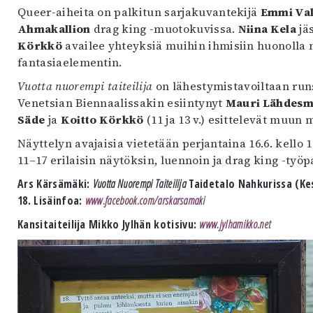
Queer-aiheita on palkitun sarjakuvantekijä
Emmi Va
Ahmakallion
drag king -muotokuvissa.
Niina Kela
jä
Körkkö
availee yhteyksiä muihin ihmisiin huonolla 
fantasiaelementin.
Vuotta nuorempi taiteilija
on lähestymistavoiltaan run
Venetsian Biennaalissakin esiintynyt
Mauri Lähdesm
Säde
ja
Koitto Körkkö
(11 ja 13 v.) esittelevät muun
Näyttelyn avajaisia vietetään perjantaina 16.6. kello 
11–17 erilaisin näytöksin, luennoin ja drag king -työp
Ars Kärsämäki:
Vuotta Nuorempi Taiteilija
Taidetalo Nahkurissa (Kes
18. Lisäinfoa:
www.facebook.com/arskarsamaki
Kansitaiteilija Mikko Jylhän kotisivu:
www.jylhamikko.net