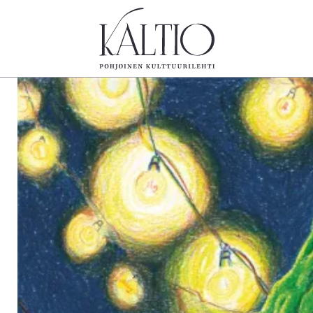
tegoriat
Lehdet
Info
koartikkeli
4/2026
Tilaus j
Teatteri
2–3/2026
irtonume
Tanssi
1/2026
Yhteistyö
Tanssi
6/2025
Toimitu
arjakuva
5/2025 saame
Mediatie
ámegillii
5/2025
Kaltio r
äkirjoitus
Lehtiarkisto
erilehdestä
Oulu2026
Näyttelyt
Musiikki
Levyt