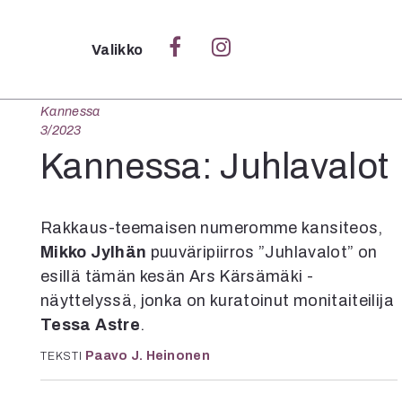
Sulje
Valikko
Kannessa
Ka
3/2023
Verk
Kannessa: Juhlavalot
Rakkaus-teemaisen numeromme kansiteos,
S
Mikko Jylhän
puuväripiirros ”Juhlavalot” on
S
esillä tämän kesän Ars Kärsämäki -
Pä
näyttelyssä, jonka on kuratoinut monitaiteilija
Pap
Tessa Astre
.
Paavo J. Heinonen
TEKSTI