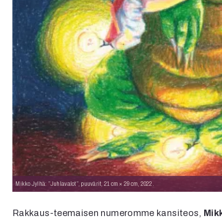
Mikko Jylhä: ”Juhlavalot”, puuvärit, 21 cm × 29 cm, 2022.
Rakkaus-teemaisen numeromme kansiteos,
Mik