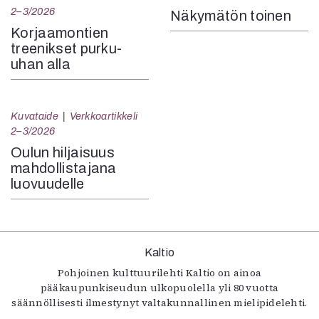
2–3/2026
Näkymätön toinen
Korjaamontien
treenikset purku-
uhan alla
Kuvataide
Verkkoartikkeli
2–3/2026
Oulun hiljaisuus
mahdollistajana
luovuudelle
Kaltio
Pohjoinen kulttuurilehti Kaltio on ainoa
pääkaupunkiseudun ulkopuolella yli 80 vuotta
säännöllisesti ilmestynyt valtakunnallinen mielipidelehti.