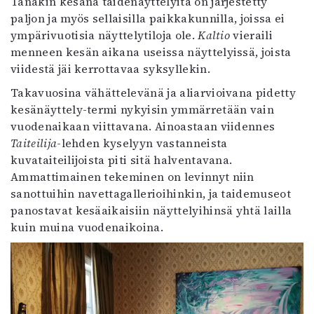
Tänäkin kesänä taidenäyttelyitä on järjestetty
Mediatiedot
paljon ja myös sellaisilla paikkakunnilla, joissa ei
Kaltio ry
ympärivuotisia näyttelytiloja ole.
Kaltio
vieraili
menneen kesän aikana useissa näyttelyissä, joista
viidestä jäi kerrottavaa syksyllekin.
Takavuosina vähättelevänä ja aliarvioivana pidetty
kesänäyttely-termi nykyisin ymmärretään vain
vuodenaikaan viittavana. Ainoastaan viidennes
Taiteilija
-lehden kyselyyn vastanneista
kuvataiteilijoista piti sitä halventavana.
Ammattimainen tekeminen on levinnyt niin
sanottuihin navettagallerioihinkin, ja taidemuseot
panostavat kesäaikaisiin näyttelyihinsä yhtä lailla
kuin muina vuodenaikoina.