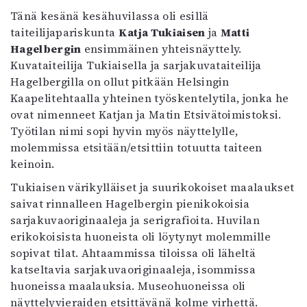
Tänä kesänä kesähuvilassa oli esillä
taiteilijapariskunta
Katja Tukiaisen
ja
Matti
Hagelbergin
ensimmäinen yhteisnäyttely.
Kuvataiteilija Tukiaisella ja sarjakuvataiteilija
Hagelbergilla on ollut pitkään Helsingin
Kaapelitehtaalla yhteinen työskentelytila, jonka he
ovat nimenneet Katjan ja Matin Etsivätoimistoksi.
Työtilan nimi sopi hyvin myös näyttelylle,
molemmissa etsitään/etsittiin totuutta taiteen
keinoin.
Tukiaisen värikylläiset ja suurikokoiset maalaukset
saivat rinnalleen Hagelbergin pienikokoisia
sarjakuvaoriginaaleja ja serigrafioita. Huvilan
erikokoisista huoneista oli löytynyt molemmille
sopivat tilat. Ahtaammissa tiloissa oli läheltä
katseltavia sarjakuvaoriginaaleja, isommissa
huoneissa maalauksia. Museohuoneissa oli
näyttelyvieraiden etsittävänä kolme virhettä.