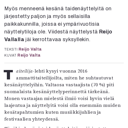
Kirjat
Myös menneenä kesänä taidenäyttelyitä on
In English
Esitystaide
järjestetty paljon ja myös sellaisilla
Arkisto
paikkakunnilla, joissa ei ympärivuotisia
näyttelytiloja ole. Viidestä näyttelystä
Reijo
Lehdet
Vallalla
jäi kerrottavaa syksyllekin.
4/2026
Reijo Valta
TEKSTI
2–3/2026
Reijo Valta
KUVAT
1/2026
6/2025
Taiteilija
-lehti kysyi vuonna 2016
5/2025 saame
ammattitaiteilijoilta, miten he suhtautuvat
5/2025
kesänäyttelyihin. Valtaosa vastaajista (70 %) piti
Lehtiarkisto
suomalaista kesänäyttelyperinnettä tärkeänä.
Monen vastaajan mielestä ilmiö voisi hyvin vielä
Info
laajentua ja näyttelyitä voisi olla enemmän muiden
kesätapahtumien kuten musiikkijuhlien ja
Tilaus ja irtonumerot
festivaalien yhteydessä.
Yhteistyössä
Toimitus