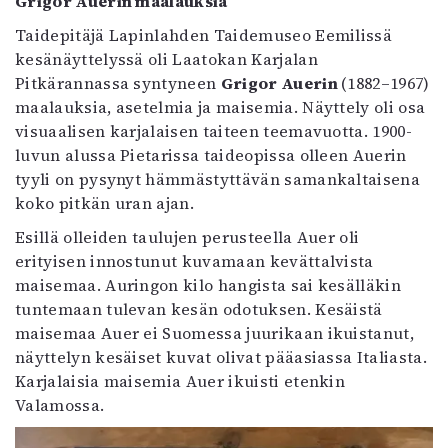
Grigor Auerin maalauksia
Taidepitäjä Lapinlahden Taidemuseo Eemilissä
kesänäyttelyssä oli Laatokan Karjalan
Pitkärannassa syntyneen
Grigor Auerin
(1882–1967)
maalauksia, asetelmia ja maisemia. Näyttely oli osa
visuaalisen karjalaisen taiteen teemavuotta. 1900-
luvun alussa Pietarissa taideopissa olleen Auerin
tyyli on pysynyt hämmästyttävän samankaltaisena
koko pitkän uran ajan.
Esillä olleiden taulujen perusteella Auer oli
erityisen innostunut kuvamaan kevättalvista
maisemaa. Auringon kilo hangista sai kesälläkin
tuntemaan tulevan kesän odotuksen. Kesäistä
maisemaa Auer ei Suomessa juurikaan ikuistanut,
näyttelyn kesäiset kuvat olivat pääasiassa Italiasta.
Karjalaisia maisemia Auer ikuisti etenkin
Valamossa.