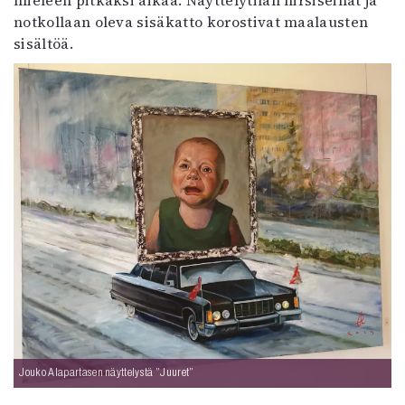
mieleen pitkäksi aikaa. Näyttelytilan hirsiseinät ja
notkollaan oleva sisäkatto korostivat maalausten
sisältöä.
Jouko Alapartasen näyttelystä ”Juuret”