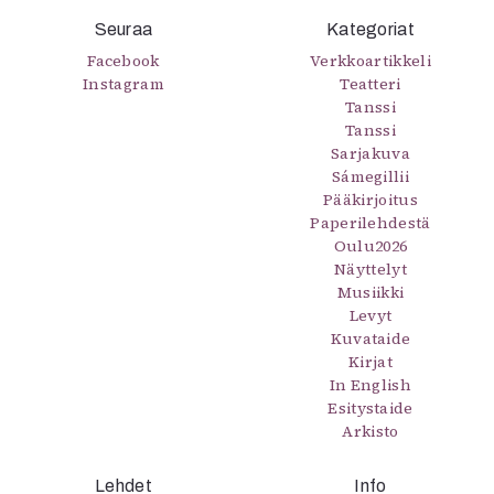
Seuraa
Kategoriat
Facebook
Verkkoartikkeli
Instagram
Teatteri
Tanssi
Tanssi
Sarjakuva
Sámegillii
Pääkirjoitus
Paperilehdestä
Oulu2026
Näyttelyt
Musiikki
Levyt
Kuvataide
Kirjat
In English
Esitystaide
Arkisto
Lehdet
Info