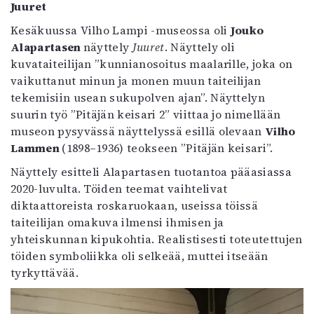
Juuret
Kesäkuussa Vilho Lampi -museossa oli
Jouko
Alapartasen
näyttely
Juuret
. Näyttely oli
kuvataiteilijan ”kunnianosoitus maalarille, joka on
vaikuttanut minun ja monen muun taiteilijan
tekemisiin usean sukupolven ajan”. Näyttelyn
suurin työ ”Pitäjän keisari 2” viittaa jo nimellään
museon pysyvässä näyttelyssä esillä olevaan
Vilho
Lammen
(1898–1936) teokseen ”Pitäjän keisari”.
Näyttely esitteli Alapartasen tuotantoa pääasiassa
2020-luvulta. Töiden teemat vaihtelivat
diktaattoreista roskaruokaan, useissa töissä
taiteilijan omakuva ilmensi ihmisen ja
yhteiskunnan kipukohtia. Realistisesti toteutettujen
töiden symboliikka oli selkeää, muttei itseään
tyrkyttävää.