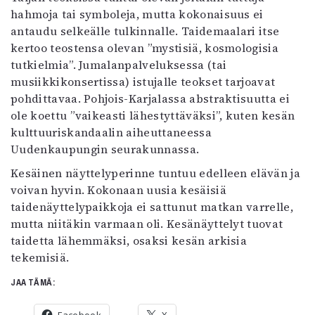
hahmoja tai symboleja, mutta kokonaisuus ei
antaudu selkeälle tulkinnalle. Taidemaalari itse
kertoo teostensa olevan ”mystisiä, kosmologisia
tutkielmia”. Jumalanpalveluksessa (tai
musiikkikonsertissa) istujalle teokset tarjoavat
pohdittavaa. Pohjois-Karjalassa abstraktisuutta ei
ole koettu ”vaikeasti lähestyttäväksi”, kuten kesän
kulttuuriskandaalin aiheuttaneessa
Uudenkaupungin seurakunnassa.
Kesäinen näyttelyperinne tuntuu edelleen elävän ja
voivan hyvin. Kokonaan uusia kesäisiä
taidenäyttelypaikkoja ei sattunut matkan varrelle,
mutta niitäkin varmaan oli. Kesänäyttelyt tuovat
taidetta lähemmäksi, osaksi kesän arkisia
tekemisiä.
JAA TÄMÄ: