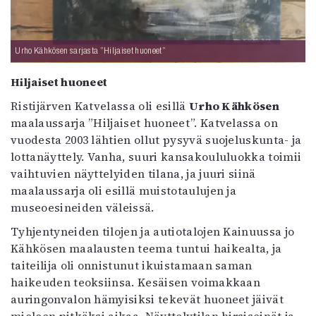
Urho Kähkösen sarjasta ”Hiljaiset huoneet”
Hiljaiset huoneet
Ristijärven Katvelassa oli esillä
Urho Kähkösen
maalaussarja ”Hiljaiset huoneet”. Katvelassa on
vuodesta 2003 lähtien ollut pysyvä suojeluskunta- ja
lottanäyttely. Vanha, suuri kansakoululuokka toimii
vaihtuvien näyttelyiden tilana, ja juuri siinä
maalaussarja oli esillä muistotaulujen ja
museoesineiden väleissä.
Tyhjentyneiden tilojen ja autiotalojen Kainuussa jo
Kähkösen maalausten teema tuntui haikealta, ja
taiteilija oli onnistunut ikuistamaan saman
haikeuden teoksiinsa. Kesäisen voimakkaan
auringonvalon hämyisiksi tekevät huoneet jäivät