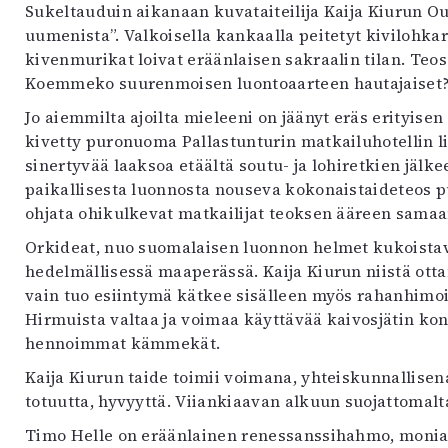
Sukeltauduin aikanaan kuvataiteilija Kaija Kiurun 
uvataide
uumenista”. Valkoisella kankaalla peitetyt kivilohkar
Kirjat
kivenmurikat loivat eräänlaisen sakraalin tilan. Te
n English
Koemmeko suurenmoisen luontoaarteen hautajaiset
sitystaide
Arkisto
Jo aiemmilta ajoilta mieleeni on jäänyt eräs erityisen
kivetty puronuoma Pallastunturin matkailuhotellin l
sinertyvää laaksoa etäältä soutu- ja lohiretkien jä
paikallisesta luonnosta nouseva kokonaistaideteos pu
ohjata ohikulkevat matkailijat teoksen ääreen sama
Orkideat, nuo suomalaisen luonnon helmet kukoistav
hedelmällisessä maaperässä. Kaija Kiurun niistä ott
vain tuo esiintymä kätkee sisälleen myös rahanhimois
Hirmuista valtaa ja voimaa käyttävää kaivosjätin ko
hennoimmat kämmekät.
Kaija Kiurun taide toimii voimana, yhteiskunnallisen
totuutta, hyvyyttä. Viiankiaavan alkuun suojattomalt
Timo Helle on eräänlainen renessanssihahmo, moniala