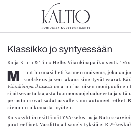
tegoriat
Lehdet
Info
Klassikko jo syntyessään
koartikkeli
4/2026
Tilaus j
Teatteri
2–3/2026
irtonume
Kaija Kiuru & Timo Helle: Viiankiaapa ikuisesti. 176 s
Tanssi
1/2026
Yhteistyö
Tanssi
Minut hurmasi heti kannen maisema, joka on juuri oma syvin sielunmaisemani: lähes rannaton
6/2025
Toimitu
arjakuva
5/2025 saame
Mediatie
suolakeus ja sen takana sinertyvät vaarat. Kä
ámegillii
5/2025
Kaltio r
Viiankiaapa ikuisesti
on ainutlaatuisen monipuolinen ta
äkirjoitus
Lehtiarkisto
sijaitsevasta laajasta luonnonsuojelualueesta ja sit
erilehdestä
perustana ovat sadat aavalle suuntautuneet retket.
R
Oulu2026
aiemmin ulkomaita myöten.
Näyttelyt
Kaivosyhtiön esittämät YVA-selostus ja Natura-arvi
Musiikki
puutteelliset. Vaadittuja lisäselvityksiä ei ELY-kesku
Levyt