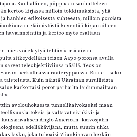
ajana. Rauhallinen, piippuaan sauhutteleva
än kertoo kirjassa milloin tokkimuksista, yhä
a hanhien erikoisesta suhteesta, milloin poroista
iiankiaavan eläimistöstä keventää kirjan aiheen
en havainnointiin ja kertoo myös osaltaan
en mies voi eläytyä tehtäväänsä aivan
opulta sitkeydellään toisen Aapo-poronsa avulla
 sarvet teleobjektiiviinsa päällä. Teos on
esäisin herkullisissa raateryppäissä. Raate – sekin
 taistelusta. Kuin näistä Ukrainan surullisista
alue karkottaisi porot parhailta laidunmailtaan
oloa.
ttiin avolouhoksesta tunnelikaivokseksi maan
teollisuuslaitoksia ja valtavat sivukivi- ja
 Kansainvälisen Anglo American -kaivosjätin
kologisena edelläkävijänä, mutta suurin uhka
kas lasku, joka tuhoaisi Viiankiaavan herkän