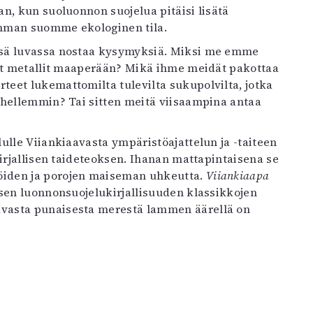
n, kun suoluonnon suojelua pitäisi lisätä
imman suomme ekologinen tila.
ssä luvassa nostaa kysymyksiä. Miksi me emme
tut metallit maaperään? Mikä ihme meidät pakottaa
eet lukemattomilta tulevilta sukupolvilta, jotka
 hellemmin? Tai sitten meitä viisaampina antaa
ulle Viiankiaavasta ympäristöajattelun ja -taiteen
irjallisen taideteoksen. Ihanan mattapintaisena se
öiden ja porojen maiseman uhkeutta.
Viiankiaapa
sen luonnonsuojelukirjallisuuden klassikkojen
vasta punaisesta merestä lammen äärellä on