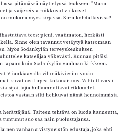
Oulussa pitämässä näyttelyssä teokseen ”Maan
eet ja vaijereista roikkuvat valkoiset
os on mukana myös kirjassa. Suru kohdattavissa?
?
 ihastuttava teos; pieni, vaatimaton, herkästi
ikellä. Sinne olen tavannut vetäytyä katsomaan
lkeen. Myös Sodankylän terveyskeskuksen
huttelee katselijaa väkevästi. Kunnan pitäisi
an tapaan kuin Sodankylän vanhaan kirkkoon.
at Viiankiaavalla vihreäkiviesiintymän
amat kuvat ovat upea kokonaisuus. Valitettavasti
ia sijoittajia hullaannuttavat rikkaudet.
neistoa vastaan silti hehkuvat nämä hennoimmista
a herättäjänä. Taiteen tehtävä on luoda kauneutta,
a tuntunut suo saa näin puolustajansa.
inen vanhan sivistyneistön edustaja, joka ehti