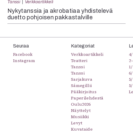
Tanssi
Verkkoartikkeli
Nykytanssia ja akrobatiaa yhdistelevä
duetto pohjoisen pakkastalville
Seuraa
Kategoriat
L
Facebook
Verkkoartikkeli
4/
Instagram
Teatteri
2
Tanssi
1/
Tanssi
6/
Sarjakuva
5
Sámegillii
5/
Pääkirjoitus
L
Paperilehdestä
Oulu2026
Näyttelyt
Musiikki
Levyt
Kuvataide