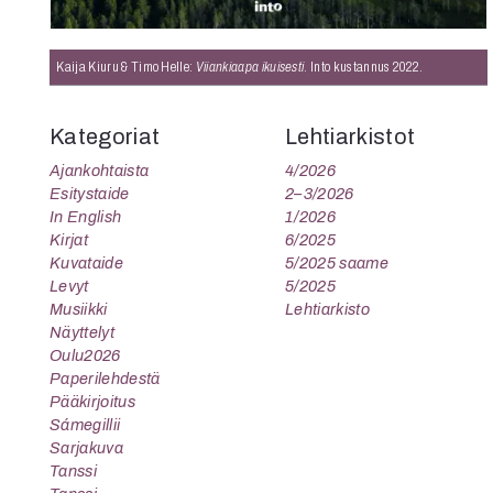
K
I
Kaija Kiuru & Timo Helle:
Viiankiaapa ikuisesti
. Into kustannus 2022.
E
Kategoriat
Lehtiarkistot
Ajankohtaista
4/2026
Esitystaide
2–3/2026
In English
1/2026
Kirjat
6/2025
Kuvataide
5/2025 saame
Levyt
5/2025
Musiikki
Lehtiarkisto
Näyttelyt
Oulu2026
Paperilehdestä
Pääkirjoitus
Sámegillii
Sarjakuva
Tanssi