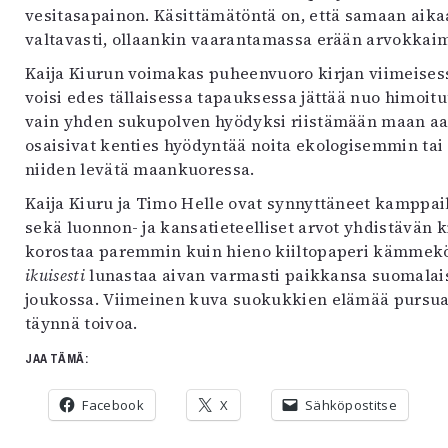
vesitasapainon. Käsittämätöntä on, että samaan aikaa
valtavasti, ollaankin vaarantamassa erään arvokka
Kaija Kiurun voimakas puheenvuoro kirjan viimeise
voisi edes tällaisessa tapauksessa jättää nuo himoi
vain yhden sukupolven hyödyksi riistämään maan aart
osaisivat kenties hyödyntää noita ekologisemmin tai
niiden levätä maankuoressa.
Kaija Kiuru ja Timo Helle ovat synnyttäneet kamppail
sekä luonnon- ja kansatieteelliset arvot yhdistävän k
korostaa paremmin kuin hieno kiiltopaperi kämmek
ikuisesti
lunastaa aivan varmasti paikkansa suomalai
joukossa. Viimeinen kuva suokukkien elämää pursua
täynnä toivoa.
JAA TÄMÄ:
Facebook
X
Sähköpostitse