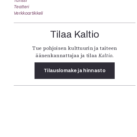
Tanssi
Teatteri
Verkkoartikkeli
Tilaa Kaltio
Tue pohjoisen kulttuurin ja taiteen
äänenkannattajaa ja tilaa
Kaltio
.
Tilauslomake ja hinnasto