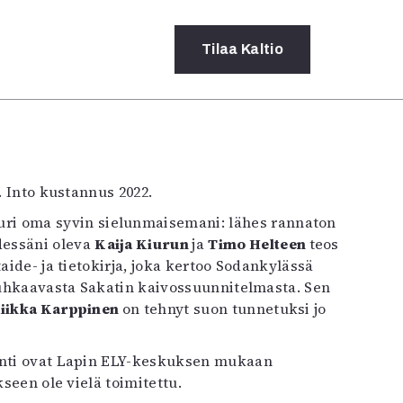
Tilaa
Kaltio
a
rot
. Into kustannus 2022.
ssä
s
dot
dessäni oleva
Kaija Kiurun
ja
Timo Helteen
teos
y
ide- ja tietokirja, joka kertoo Sodankylässä
ä uhkaavasta Sakatin kaivossuunnitelmasta. Sen
iikka Karppinen
on tehnyt suon tunnetuksi jo
ointi ovat Lapin ELY-keskuksen mukaan
kseen ole vielä toimitettu.