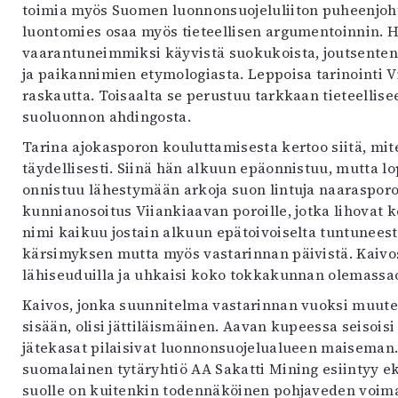
toimia myös Suomen luonnonsuojeluliiton puheenjoht
luontomies osaa myös tieteellisen argumentoinnin. H
vaarantuneimmiksi käyvistä suokukoista, joutsenten j
ja paikannimien etymologiasta. Leppoisa tarinointi V
raskautta. Toisaalta se perustuu tarkkaan tieteellise
suoluonnon ahdingosta.
Tarina ajokasporon kouluttamisesta kertoo siitä, mit
täydellisesti. Siinä hän alkuun epäonnistuu, mutta l
onnistuu lähestymään arkoja suon lintuja naarasporon
kunnianosoitus Viiankiaavan poroille, jotka lihovat k
nimi kaikuu jostain alkuun epätoivoiselta tuntuneesta
kärsimyksen mutta myös vastarinnan päivistä. Kaivos
lähiseuduilla ja uhkaisi koko tokkakunnan olemassa
Kaivos, jonka suunnitelma vastarinnan vuoksi muute
sisään, olisi jättiläismäinen. Aavan kupeessa seisoisi 
jätekasat pilaisivat luonnonsuojelualueen maiseman.
suomalainen tytäryhtiö AA Sakatti Mining esiintyy e
suolle on kuitenkin todennäköinen pohjaveden voima