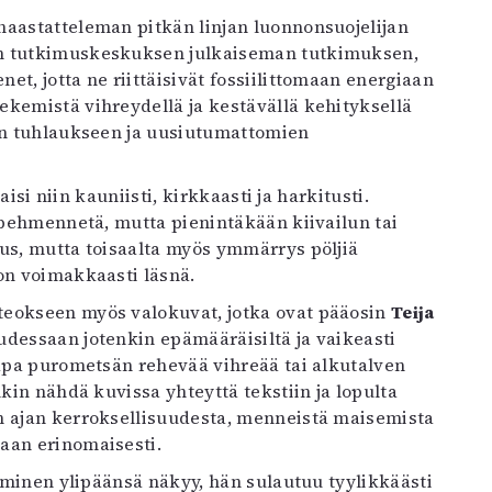
haastatteleman pitkän linjan luonnonsuojelijan
an tutkimuskeskuksen julkaiseman tutkimuksen,
t, jotta ne riittäisivät fossiilittomaan energiaan
ekemistä vihreydellä ja kestävällä kehityksellä
ian tuhlaukseen ja uusiutumattomien
aisi niin kauniisti, kirkkaasti ja harkitusti.
i pehmennetä, mutta pienintäkään kiivailun tai
eus, mutta toisaalta myös ymmärrys pöljiä
on voimakkaasti läsnä.
teokseen myös valokuvat, jotka ovat pääosin
Teija
udessaan jotenkin epämääräisiltä ja vaikeasti
kapa purometsän rehevää vihreää tai alkutalven
nkin nähdä kuvissa yhteyttä tekstiin ja lopulta
n ajan kerroksellisuudesta, menneistä maisemista
aan erinomaisesti.
ihminen ylipäänsä näkyy, hän sulautuu tyylikkäästi