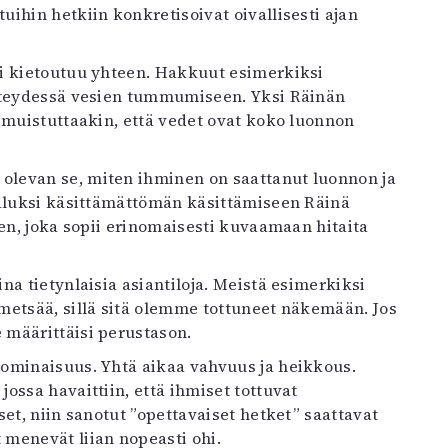
ihin hetkiin konkretisoivat oivallisesti ajan
ki kietoutuu yhteen. Hakkuut esimerkiksi
yhteydessä vesien tummumiseen. Yksi Räinän
a
muistuttaakin, että vedet ovat koko luonnon
levan se, miten ihminen on saattanut luonnon ja
kaluksi käsittämättömän käsittämiseen Räinä
een, joka sopii erinomaisesti kuvaamaan hitaita
a tietynlaisia asiantiloja. Meistä esimerkiksi
metsää, sillä sitä olemme tottuneet näkemään. Jos
 määrittäisi perustason.
ominaisuus. Yhtä aikaa vahvuus ja heikkous.
ossa havaittiin, että ihmiset tottuvat
et, niin sanotut ”opettavaiset hetket” saattavat
menevät liian nopeasti ohi.