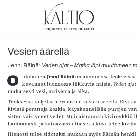
tegoriat
Lehdet
Info
Vesien äärellä
koartikkeli
4/2026
Tilaus j
Teatteri
2–3/2026
irtonume
Jenni Räinä:
Veden ajat – Matka läpi muuttuneen
Tanssi
1/2026
Yhteistyö
Tanssi
6/2025
Toimitu
Oululainen
Jenni Räinä
on aiemmissa teoksissaan
arjakuva
5/2025 saame
Mediatie
kuvannut luonnossa liikkuvia naisia.
Veden aja
ámegillii
5/2025
Kaltio r
mukaisesti vesi, maisema ja aika.
äkirjoitus
Lehtiarkisto
Teoksessa kuljetaan erilaisten vesien äärellä. Etsitää
erilehdestä
kivistä perattuja koskia, käyskennellään purojen var
Oulu2026
sitten väistyneet vedet. Muinaisrannan kiviröykkiöill
Näyttelyt
hautaamista ja katoavaisuutta sekä kuvittelee kivik
Musiikki
Levyt
Hienosti tulee sidotuksi mukaan myös Räinän henkil