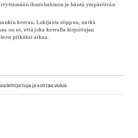
 häivyttämään ihmishahmon ja häntä ympäröivän
ankin kerran. Lukijasta riippuu, mitkä
a on se, että joka kerralla kirjoittajan
leen pitkäksi aikaa.
aa lehtijuttuja ja soittaa viulua.