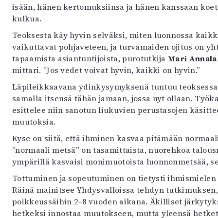
uvataide
isään, hänen kertomuksiinsa ja hänen kanssaan koettu
Kirjat
kulkua.
n English
Teoksesta käy hyvin selväksi, miten luonnossa kaik
sitystaide
vaikuttavat pohjaveteen, ja turvamaiden ojitus on 
Arkisto
tapaamista asiantuntijoista, purotutkija
Mari Annal
mittari. ”Jos vedet voivat hyvin, kaikki on hyvin.”
Läpileikkaavana ydinkysymyksenä tuntuu teoksessa o
samalla itsensä tähän jamaan, jossa nyt ollaan. Työ
esittelee niin sanotun liukuvien perustasojen käsitt
muutoksia.
Kyse on siitä, että ihminen kasvaa pitämään normaalin
”normaali metsä” on tasamittaista, nuorehkoa talous
ympärillä kasvaisi monimuotoista luonnonmetsää, se
Tottuminen ja sopeutuminen on tietysti ihmismielen 
Räinä mainitsee Yhdysvalloissa tehdyn tutkimuksen, j
poikkeussäihin 2–8 vuoden aikana. Äkilliset järkytyks
hetkeksi innostaa muutokseen, mutta yleensä hetket 