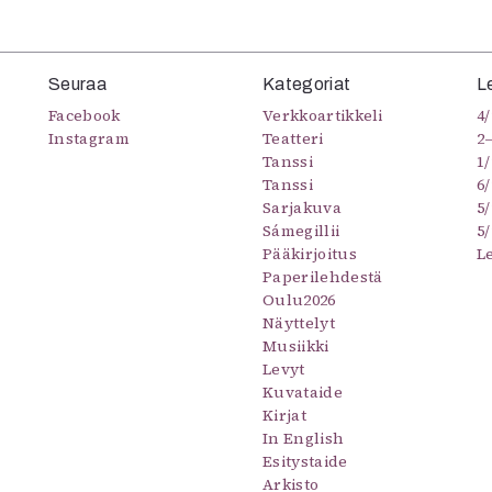
Seuraa
Kategoriat
L
Facebook
Verkkoartikkeli
4/
Instagram
Teatteri
2
Tanssi
1/
Tanssi
6/
Sarjakuva
5
Sámegillii
5/
Pääkirjoitus
L
Paperilehdestä
Oulu2026
Näyttelyt
Musiikki
Levyt
Kuvataide
Kirjat
In English
Esitystaide
Arkisto