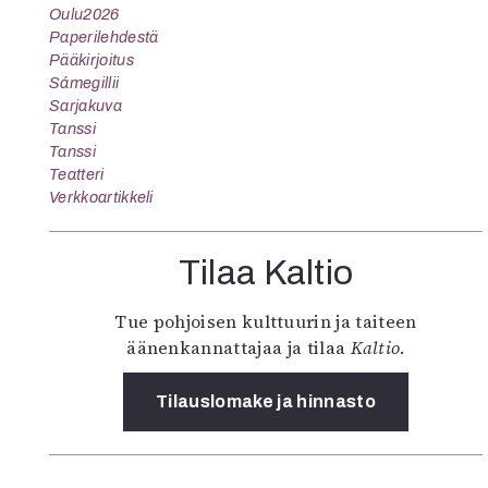
Oulu2026
Paperilehdestä
Pääkirjoitus
Sámegillii
Sarjakuva
Tanssi
Tanssi
Teatteri
Verkkoartikkeli
Tilaa Kaltio
Tue pohjoisen kulttuurin ja taiteen
äänenkannattajaa ja tilaa
Kaltio
.
Tilauslomake ja hinnasto