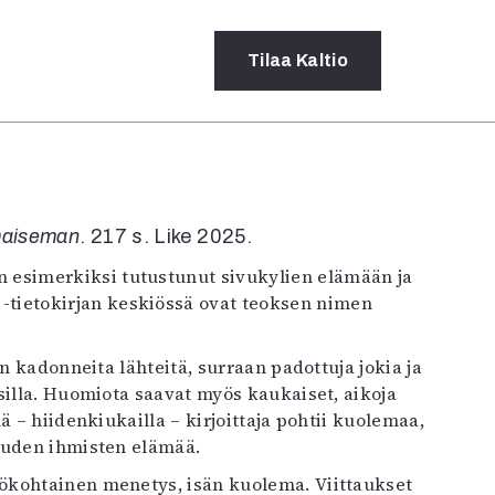
Tilaa
Kaltio
a
rot
 maiseman
. 217 s. Like 2025.
ssä
s
 esimerkiksi tutustunut sivukylien elämään ja
dot
t
-tietokirjan keskiössä ovat teoksen nimen
y
n kadonneita lähteitä, surraan padottuja jokia ja
silla. Huomiota saavat myös kaukaiset, aikoja
ä – hiidenkiukailla – kirjoittaja pohtii kuolemaa,
auden ihmisten elämää.
ökohtainen menetys, isän kuolema. Viittaukset