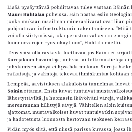
Lisää pysäyttävää pohdittavaa tulee vastaan Räinän 
Mauri Huhtalan
puheissa. Hän nostaa esiin Geologi
jonka mukaan maailman mineraalivarat ovat liian piene
pohjautuvan infrastruktuurin rakentamiseen. ”Mitä t
voi olla siirtymässä, joka perustuu valtavaan energ
luonnonvarojen ryöstökäyttöön”, Huhtala miettii.
Teos voisi olla raskasta luettavaa, jos Räinä ei kirjoitt
Karujakaan havaintoja, uutisia tai tutkimustietoja e
julistamisen sävyä ei lipsahda mukaan. Suru ja haik
ratkaisuja ja valintoja tekevää ihmiskuntaa kohtaan 
Lempeää, aavistuksen alakuloista tunnelmaa luovat 
Soinin
ottamia. Ensin kuvat tuntuivat mustavalkoisu
lähestyttäviltä, ja huomasin ikävöiväni värejä, vaik
merenrannan hillittyjä sävyjä. Vähitellen aloin kuite
ajattomat, mustavalkoiset kuvat tuntuivatkin sopiva
ja kadotetusta luonnosta kertovaan teokseen kerrass
Pidän myös siitä, että niissä parissa kuvassa, jossa 