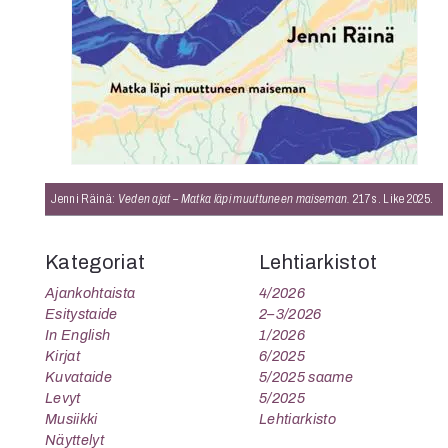
K
I
E
Jenni Räinä:
Veden ajat – Matka läpi muuttuneen maiseman.
217 s. Like 2025.
Kategoriat
Lehtiarkistot
Ajankohtaista
4/2026
Esitystaide
2–3/2026
In English
1/2026
Kirjat
6/2025
Kuvataide
5/2025 saame
Levyt
5/2025
Musiikki
Lehtiarkisto
Näyttelyt