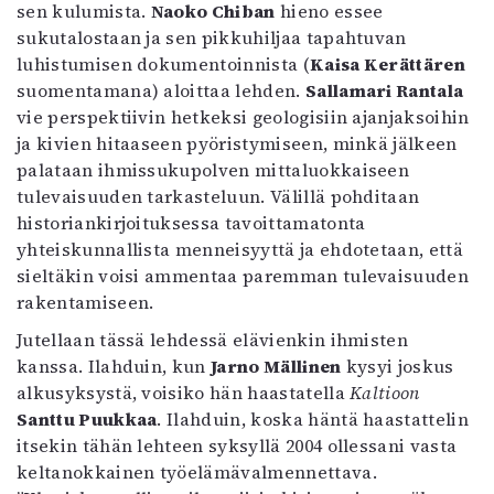
sen kulumista.
Naoko Chiban
hieno essee
Mediatiedot
sukutalostaan ja sen pikkuhiljaa tapahtuvan
Kaltio ry
luhistumisen dokumentoinnista (
Kaisa Kerättären
suomentamana) aloittaa lehden.
Sallamari Rantala
vie perspektiivin hetkeksi geologisiin ajanjaksoihin
ja kivien hitaaseen pyöristymiseen, minkä jälkeen
palataan ihmissukupolven mittaluokkaiseen
tulevaisuuden tarkasteluun. Välillä pohditaan
historiankirjoituksessa tavoittamatonta
yhteiskunnallista menneisyyttä ja ehdotetaan, että
sieltäkin voisi ammentaa paremman tulevaisuuden
rakentamiseen.
Jutellaan tässä lehdessä elävienkin ihmisten
kanssa. Ilahduin, kun
Jarno Mällinen
kysyi joskus
alkusyksystä, voisiko hän haastatella
Kaltioon
Santtu Puukkaa
. Ilahduin, koska häntä haastattelin
itsekin tähän lehteen syksyllä 2004 ollessani vasta
keltanokkainen työelämävalmennettava.