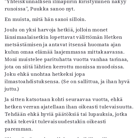
”Yhteiskunnallisen ilmapiirin kiristyminen näkyy
runoissa”, Puukka sanoo nyt.
En muista, mitä hän sanoi silloin.
Joulu on yksi harvoja hetkiä, jolloin monet
länsimaalaisetkin lopettavat välittömän Hetken
metsästämisen ja antavat itsensä huomata ajan
kulun omaa elämää laajemmassa mittakaavassa.
Moni muistelee parituhatta vuotta vanhaa tarinaa,
jota on siitä lähtien kerrottu monissa muodoissa.
Joku ehkä unohtaa hetkeksi jopa
ilmastoahdistuksensa. (Se on sallittua, ja ihan hyvä
juttu.)
Ja sitten katsotaan kohti seuraavaa vuotta, ehkä
hetken verran ajatellaan ihan oikeasti tulevaisuutta.
Tehdään ehkä hyviä päätöksiä tai lupauksia, jotka
ehkä tekevät tulevaisuudestakin oikeasti
paremman.