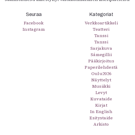
Seuraa
Kategoriat
Facebook
Verkkoartikkeli
Instagram
Teatteri
Tanssi
Tanssi
Sarjakuva
Sámegillii
Pääkirjoitus
Paperilehdestä
Oulu2026
Näyttelyt
Musiikki
Levyt
Kuvataide
Kirjat
In English
Esitystaide
Arkisto