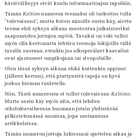
Kirjat
kärsivällisyys eivät kuulu informaatioajan tapoihin.
In English
Tämän
Kaltion
numeron teemaksi oli tarkoitus tulla
Esitystaide
”tulevaisuus”, mutta kuten minulle usein käy, aiottu
Arkisto
teema ehti syksyn aikana muotoutua julkaistaviksi
saapuneiden juttujen myötä. Tavaksi on toki tullut
Lehdet
myös olla kertomatta lehtien teemoja lukijoille tällä
tavalla suoraan, etenkin jos alkuperäiset kaavailut
4/2026
ovat ajautuneet umpikujaan tai sivupoluille.
2–3/2026
1/2026
Olen tässä syksyn aikana ehkä kuitenkin oppinut
6/2025
(jälleen kerran), että pinttyneitä tapoja on hyvä
5/2025 saame
joskus hieman tuuletella.
5/2025
Niin. Tästä numerosta ei tullut tulevaisuus-
Kaltiota
.
Lehtiarkisto
Mutta usein käy myös niin, että lehden
oikolukuvaiheessa huomaan jotain yhdistävää
Info
pilkistelemässä monissa, jopa useimmissa
Tilaus ja irtonumerot
artikkeleissa.
Yhteistyössä
Tämän numeron juttuja lukiessani ajattelen aikaa ja
Toimitus