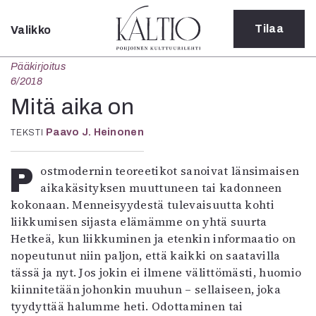
Tilaa
Valikko
Sulje
Pääkirjoitus
Kategoriat
6/2018
Verkkoartikkeli
Mitä aika on
Teatteri
Paavo J. Heinonen
TEKSTI
Tanssi
Tanssi
Sarjakuva
Postmodernin teoreetikot sanoivat länsimaisen
Sámegillii
aikakäsityksen muuttuneen tai kadonneen
Pääkirjoitus
kokonaan. Menneisyydestä tulevaisuutta kohti
Paperilehdestä
liikkumisen sijasta elämämme on yhtä suurta
Oulu2026
Hetkeä, kun liikkuminen ja etenkin informaatio on
Näyttelyt
nopeutunut niin paljon, että kaikki on saatavilla
Musiikki
tässä ja nyt. Jos jokin ei ilmene välittömästi, huomio
Levyt
kiinnitetään johonkin muuhun – sellaiseen, joka
Kuvataide
tyydyttää halumme heti. Odottaminen tai