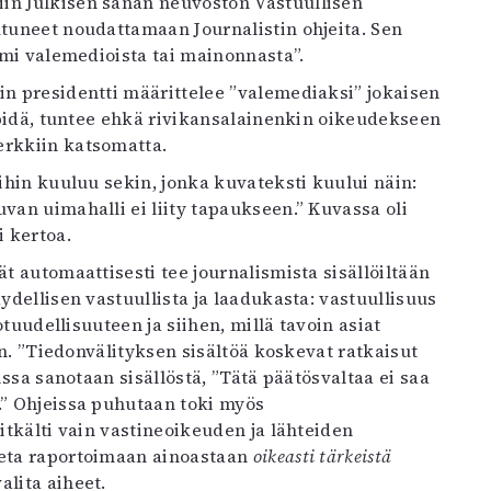
in Julkisen sanan neuvoston Vastuullisen
utuneet noudattamaan Journalistin ohjeita. Sen
ismi valemedioista tai mainonnasta”.
in presidentti määrittelee ”valemediaksi” jokaisen
e pidä, tuntee ehkä rivikansalainenkin oikeudekseen
erkkiin katsomatta.
oihin kuuluu sekin, jonka kuvateksti kuului näin:
van uimahalli ei liity tapaukseen.” Kuvassa oli
i kertoa.
ät automaattisesti tee journalismista sisällöiltään
ydellisen vastuullista ja laadukasta: vastuullisuus
totuudellisuuteen ja siihen, millä tavoin asiat
aan. ”Tiedonvälityksen sisältöä koskevat ratkaisut
issa sanotaan sisällöstä, ”Tätä päätösvaltaa ei saa
.” Ohjeissa puhutaan toki myös
pitkälti vain vastineoikeuden ja lähteiden
teta raportoimaan ainoastaan
oikeasti tärkeistä
alita aiheet.