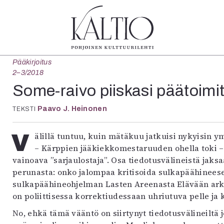
Pääkirjoitus
tegoriat
Lehdet
Info
2–3/2018
koartikkeli
4/2026
Tilaus j
Some-raivo piiskasi päätoimitt
Teatteri
2–3/2026
irtonume
Paavo J. Heinonen
Tanssi
TEKSTI
1/2026
Yhteistyö
Tanssi
6/2025
Toimitu
arjakuva
5/2025 saame
Mediatie
Välillä tuntuu, kuin mätäkuu jatkuisi nykyisin ympäri vuoden. Vapun tienoolla Oulun ykkösuutinen
ámegillii
5/2025
Kaltio r
– Kärppien jääkiekkomestaruuden ohella toki –
äkirjoitus
Lehtiarkisto
vainoava ”sarjaulostaja”. Osa tiedotusvälineistä jak
erilehdestä
perunasta: onko jalompaa kritisoida sulkapäähinee
Oulu2026
sulkapäähineohjelman Lasten Areenasta Elävään arkist
Näyttelyt
on poliittisessa korrektiudessaan uhriutuva pelle 
Musiikki
No, ehkä tämä vääntö on siirtynyt tiedotusvälineiltä 
Levyt