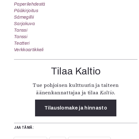
Paperilehdestä
Pääkirjoitus
Sámegillii
Sarjakuva
Tanssi
Tanssi
Teatteri
Verkkoartikkeli
Tilaa Kaltio
Tue pohjoisen kulttuurin ja taiteen
äänenkannattajaa ja tilaa
Kaltio
.
Tilauslomake ja hinnasto
JAA TÄMÄ: