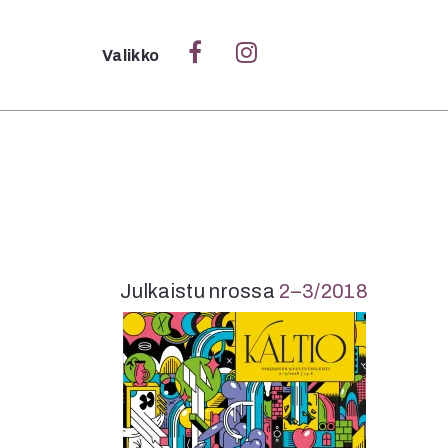
Sulje
Valikko
Ka
Verk
S
Julkaistu nrossa
2–3/2018
S
Pä
Pap