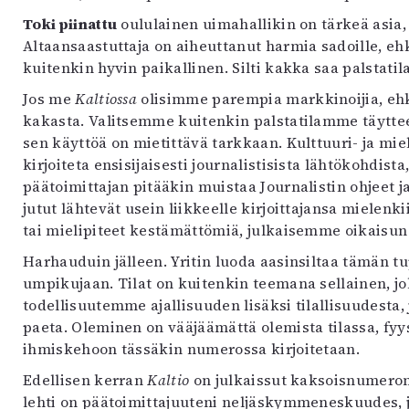
Toki piinattu
oululainen uimahallikin on tärkeä asia
Altaansaastuttaja on aiheuttanut harmia sadoille, eh
kuitenkin hyvin paikallinen. Silti kakka saa palstat
Jos me
Kaltiossa
olisimme parempia markkinoijia, eh
kakasta. Valitsemme kuitenkin palstatilamme täytteeks
sen käyttöä on mietittävä tarkkaan. Kulttuuri- ja mi
kirjoiteta ensisijaisesti journalistisista lähtökohdist
päätoimittajan pitääkin muistaa Journalistin ohjeet ja
jutut lähtevät usein liikkeelle kirjoittajansa mielenki
tai mielipiteet kestämättömiä, julkaisemme oikaisun 
Harhauduin jälleen. Yritin luoda aasinsiltaa tämän 
umpikujaan. Tilat on kuitenkin teemana sellainen, j
todellisuutemme ajallisuuden lisäksi tilallisuudest
paeta. Oleminen on vääjäämättä olemista tilassa, fyysi
ihmiskehoon tässäkin numerossa kirjoitetaan.
Edellisen kerran
Kaltio
on julkaissut kaksoisnumeron 
lehti on päätoimittajuuteni neljäskymmeneskuudes, 