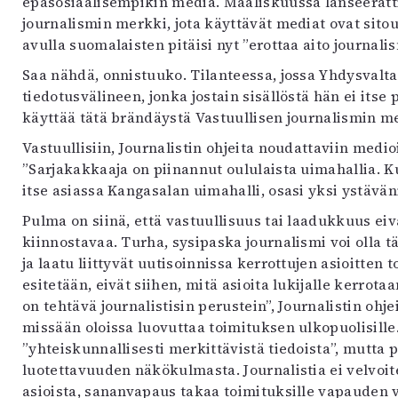
epäsosiaalisempikin media. Maaliskuussa lanseeratti
uvataide
journalismin merkki, jota käyttävät mediat ovat sito
Kirjat
avulla suomalaisten pitäisi nyt ”erottaa aito journal
n English
Saa nähdä, onnistuuko. Tilanteessa, jossa Yhdysvalta
sitystaide
tiedotusvälineen, jonka jostain sisällöstä hän ei its
Arkisto
käyttää tätä brändäystä Vastuullisen journalismin m
Vastuullisiin, Journalistin ohjeita noudattaviin medi
”Sarjakakkaaja on piinannut oululaista uimahallia. Ku
itse asiassa Kangasalan uimahalli, osasi yksi ystävän
Pulma on siinä, että vastuullisuus tai laadukkuus eiv
kiinnostavaa. Turha, sysipaska journalismi voi olla tä
ja laatu liittyvät uutisoinnissa kerrottujen asioitten 
esitetään, eivät siihen, mitä asioita lukijalle kerrot
on tehtävä journalistisin perustein”, Journalistin ohje
missään oloissa luovuttaa toimituksen ulkopuolisille
”yhteiskunnallisesti merkittävistä tiedoista”, mutta 
luotettavuuden näkökulmasta. Journalistia ei velvoi
asioista, sananvapaus takaa toimituksille vapauden v