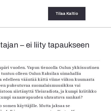
Tilaa
Kaltio
a
ajan – ei liity tapaukseen
rot
ssä
s
dot
y
 tuntuu olleen Oulun Raksilan uimahallia
saa edelleen vääntää kättä viime viikon kuumasta
seen pukeutuvaa suomalaismuusikkoa vai
oon siirtänyttä Yleisradiota, ja kumpi kriitikko
ja kumpi sananvapauden uhrautuva sankari?
jo somen käyttäjille. Mutta jaksaa se