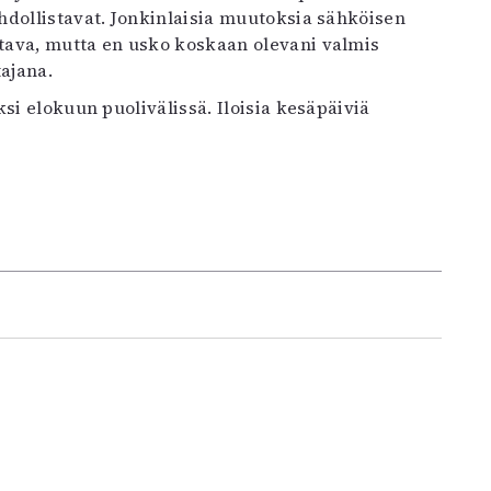
dollistavat. Jonkinlaisia muutoksia sähköisen
tava, mutta en usko koskaan olevani valmis
ajana.
i elokuun puolivälissä. Iloisia kesäpäiviä