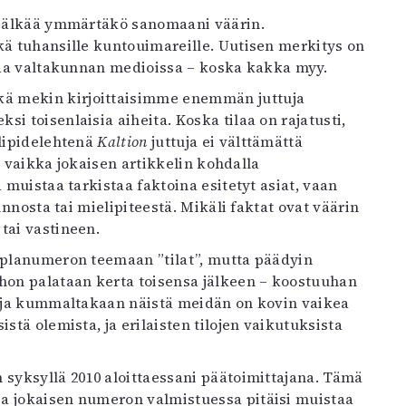
, älkää ymmärtäkö sanomaani väärin.
kä tuhansille kuntouimareille. Uutisen merkitys on
ilaa valtakunnan medioissa – koska kakka myy.
kä mekin kirjoittaisimme enemmän juttuja
i toisenlaisia aiheita. Koska tilaa on rajatusti,
elipidelehtenä
Kaltion
juttuja ei välttämättä
a, vaikka jokaisen artikkelin kohdalla
 muistaa tarkistaa faktoina esitetyt asiat, vaan
innosta tai mielipiteestä. Mikäli faktat ovat väärin
tai vastineen.
tuplanumeron teemaan ”tilat”, mutta päädyin
ohon palataan kerta toisensa jälkeen – koostuuhan
a, ja kummaltakaan näistä meidän on kovin vaikea
stä olemista, ja erilaisten tilojen vaikutuksista
syksyllä 2010 aloittaessani päätoimittajana. Tämä
ja jokaisen numeron valmistuessa pitäisi muistaa