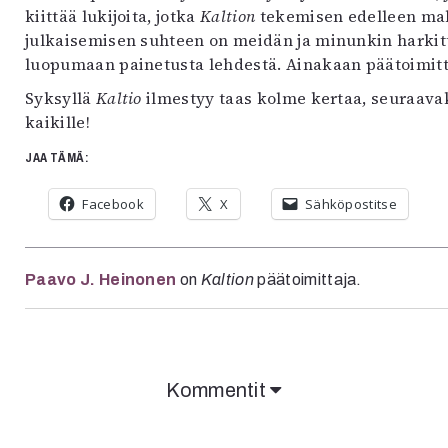
kiittää lukijoita, jotka
Kaltion
tekemisen edelleen mah
julkaisemisen suhteen on meidän ja minunkin harkit
luopumaan painetusta lehdestä. Ainakaan päätoimitt
Syksyllä
Kaltio
ilmestyy taas kolme kertaa, seuraavaks
kaikille!
JAA TÄMÄ:
Facebook
X
Sähköpostitse
Paavo J. Heinonen
on
Kaltion
päätoimittaja.
Kommentit