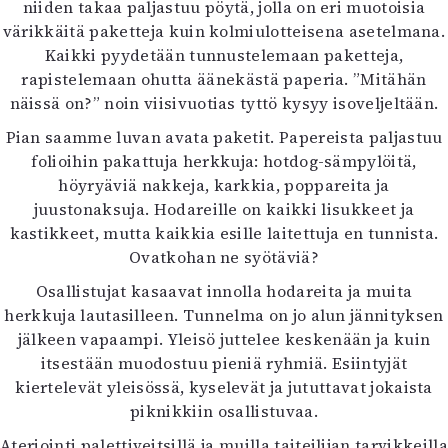
niiden takaa paljastuu pöytä, jolla on eri muotoisia
värikkäitä paketteja kuin kolmiulotteisena asetelmana.
Kaikki pyydetään tunnustelemaan paketteja,
rapistelemaan ohutta äänekästä paperia. ”Mitähän
näissä on?” noin viisivuotias tyttö kysyy isoveljeltään.
Pian saamme luvan avata paketit. Papereista paljastuu
folioihin pakattuja herkkuja: hotdog-sämpylöitä,
höyryäviä nakkeja, karkkia, poppareita ja
juustonaksuja. Hodareille on kaikki lisukkeet ja
kastikkeet, mutta kaikkia esille laitettuja en tunnista.
Ovatkohan ne syötäviä?
Osallistujat kasaavat innolla hodareita ja muita
herkkuja lautasilleen. Tunnelma on jo alun jännityksen
jälkeen vapaampi. Yleisö juttelee keskenään ja kuin
itsestään muodostuu pieniä ryhmiä. Esiintyjät
kiertelevät yleisössä, kyselevät ja jututtavat jokaista
piknikkiin osallistuvaa.
Ateriointi palettiveitsillä ja muilla taiteilijan tarvikkeilla