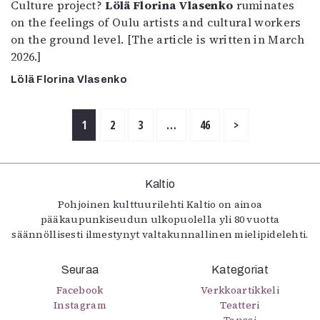
Culture project?
Lölä Florina Vlasenko
ruminates
on the feelings of Oulu artists and cultural workers
on the ground level. [The article is written in March
2026.]
Lölä Florina Vlasenko
1
2
3
…
46
>
Kaltio
Pohjoinen kulttuurilehti Kaltio on ainoa
pääkaupunkiseudun ulkopuolella yli 80 vuotta
säännöllisesti ilmestynyt valtakunnallinen mielipidelehti.
Seuraa
Kategoriat
Facebook
Verkkoartikkeli
Instagram
Teatteri