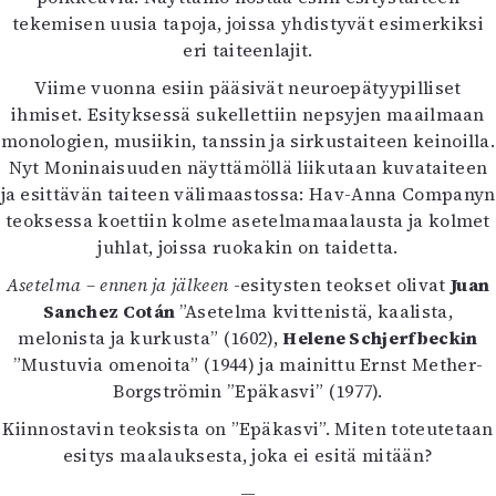
Mediatiedot
tekemisen uusia tapoja, joissa yhdistyvät esimerkiksi
Kaltio ry
eri taiteenlajit.
Viime vuonna esiin pääsivät neuroepätyypilliset
ihmiset. Esityksessä sukellettiin nepsyjen maailmaan
monologien, musiikin, tanssin ja sirkustaiteen keinoilla.
Nyt Moninaisuuden näyttämöllä liikutaan kuvataiteen
ja esittävän taiteen välimaastossa: Hav-Anna Companyn
teoksessa koettiin kolme asetelmamaalausta ja kolmet
juhlat, joissa ruokakin on taidetta.
Asetelma – ennen ja jälkeen
-esitysten teokset olivat
Juan
Sanchez Cotán
”Asetelma kvittenistä, kaalista,
melonista ja kurkusta” (1602),
Helene Schjerfbeckin
”Mustuvia omenoita” (1944) ja mainittu Ernst Mether-
Borgströmin ”Epäkasvi” (1977).
Kiinnostavin teoksista on ”Epäkasvi”. Miten toteutetaan
esitys maalauksesta, joka ei esitä mitään?
—