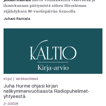
ihmiskunnan päätymistä siihen Hiroshiman
räjähdyksen 80-vuotispäivän tienoolla.
Juhani Rantala
Kirjat
Verkkoartikkeli
Juha Hurme ohjasi kirjan
nelikymmenvuotiaasta Radiopuhelimet-
yhtyeestä
2–3/2026