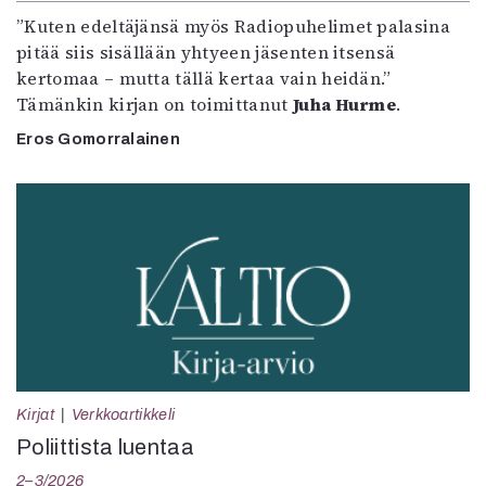
”Kuten edeltäjänsä myös Radiopuhelimet palasina
pitää siis sisällään yhtyeen jäsenten itsensä
kertomaa – mutta tällä kertaa vain heidän.”
Tämänkin kirjan on toimittanut
Juha Hurme
.
Eros Gomorralainen
Kirjat
Verkkoartikkeli
Poliittista luentaa
2–3/2026