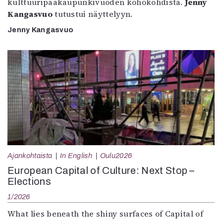
kulttuuripääkaupunkivuoden kohokohdista.
Jenny
Kangasvuo
tutustui näyttelyyn.
Jenny Kangasvuo
Ajankohtaista
In English
Oulu2026
European Capital of Culture: Next Stop –
Elections
1/2026
What lies beneath the shiny surfaces of Capital of