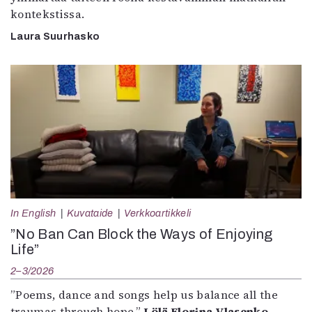
kontekstissa.
Laura Suurhasko
In English
Kuvataide
Verkkoartikkeli
”No Ban Can Block the Ways of Enjoying
Life”
2–3/2026
”Poems, dance and songs help us balance all the
traumas through hope.”
Lölä Florina Vlasenko