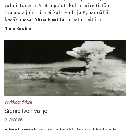
valmistuneen Pentin polut -kulttuurireitistön
avajaisia juhlittiin Siikalatvalla ja Pyhännällä
kesäkuussa.
Niina Kestilä
tutustui reittiin.
Niina Kestilä
Verkkoartikkeli
Sienipilven varjo
2–3/2026
Juhani Rantala
mietti voimakkainta väkivaltaa ja