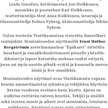
Kirjat
Linda Granfors, keittiömestari Jori Hulkkonen,
In English
muusikko ja puutarhuri Kari Hulkkonen,
Esitystaide
teatteritaiteilija Meri Anna Hulkkonen, lavastaja ja
Arkisto
tilasuunnittelija Fabian Nyberg, äänisuunnittelija Niklas
Nybom.
Lehdet
Oulun teatterin Vinttikamarissa vietettiin ihmeelliset
4/2026
rantajuhlat. Moninaisuuden näyttämöllä
Ernst Mether-
2–3/2026
Borgströmin
asetelmamaalaus ”Epäkasvi” esiteltiin
1/2026
hauskasti ja ennakkoluulottomasti pienelle yleisölle.
6/2025
Aikuiset ja lapset kutsuttiin mukaan osaksi esitystä,
5/2025 saame
jossa sai myös nauttia piknik-eväitä ja kuunnella meren
5/2025
ääniä ja live-musiikkia.
Lehtiarkisto
Moninaisuuden näyttämö avaa Vinttikamarin vapaan
kentän ammattimaisten ryhmien ja tekijöiden käyttöön
Info
kerran vuodessa avoimen haun kautta. Ajatus on
Tilaus ja irtonumerot
uudistaa esittävän taiteen kenttää. Tekijät ja sisällöt
Yhteistyössä
sekä teosten muoto ja aiheet ovat moninaisia, totutusta
Toimitus
poikkeavia. Näyttämö nostaa esiin esitystaiteen