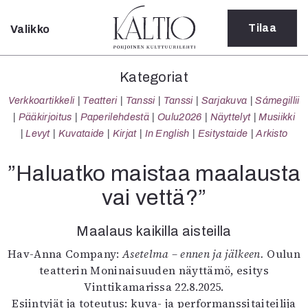
Tilaa
Valikko
Sulje
Kategoriat
Kategoriat
Verkkoartikkeli
Verkkoartikkeli
Teatteri
Tanssi
Tanssi
Sarjakuva
Sámegillii
Teatteri
Pääkirjoitus
Paperilehdestä
Oulu2026
Näyttelyt
Musiikki
Tanssi
Levyt
Kuvataide
Kirjat
In English
Esitystaide
Arkisto
Tanssi
Sarjakuva
”Haluatko maistaa maalausta
Sámegillii
vai vettä?”
Pääkirjoitus
Paperilehdestä
Maalaus kaikilla aisteilla
Oulu2026
Näyttelyt
Hav-Anna Company:
Asetelma – ennen ja jälkeen.
Oulun
Musiikki
teatterin Moninaisuuden näyttämö, esitys
Levyt
Vinttikamarissa 22.8.2025.
Kuvataide
Esiintyjät ja toteutus: kuva- ja performanssitaiteilija