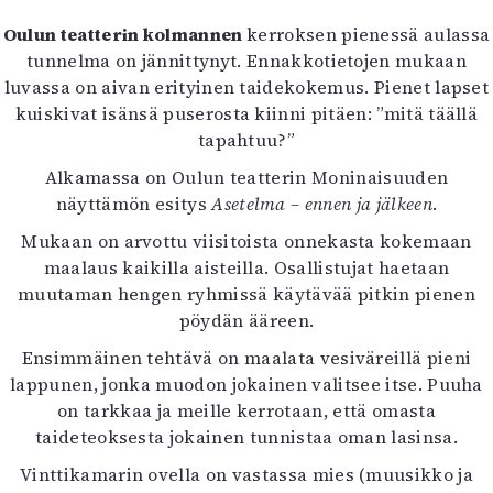
Oulun teatterin kolmannen
kerroksen pienessä aulassa
tunnelma on jännittynyt. Ennakkotietojen mukaan
luvassa on aivan erityinen taidekokemus. Pienet lapset
kuiskivat isänsä puserosta kiinni pitäen: ”mitä täällä
tapahtuu?”
Alkamassa on Oulun teatterin Moninaisuuden
näyttämön esitys
Asetelma – ennen ja jälkeen
.
Mukaan on arvottu viisitoista onnekasta kokemaan
maalaus kaikilla aisteilla. Osallistujat haetaan
muutaman hengen ryhmissä käytävää pitkin pienen
pöydän ääreen.
Ensimmäinen tehtävä on maalata vesiväreillä pieni
lappunen, jonka muodon jokainen valitsee itse. Puuha
on tarkkaa ja meille kerrotaan, että omasta
taideteoksesta jokainen tunnistaa oman lasinsa.
Vinttikamarin ovella on vastassa mies (muusikko ja