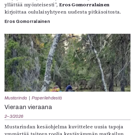
yllättää myönteisesti”,
Eros Gomorralainen
kirjoittaa oululaisyhtyeen uudesta pitkäsoitosta.
Eros Gomorralainen
Mustarinda
Paperilehdestä
Vieraan vieraana
2–3/2026
Mustarindan kesäohjelma kuvittelee uusia tapoja
ymmärtää taiteen roolia kestävämmän matkailun