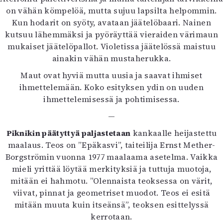
on vähän kömpelöä, mutta sujuu lapsilta helpommin.
Kun hodarit on syöty, avataan jäätelöbaari. Nainen
kutsuu lähemmäksi ja pyöräyttää vieraiden värimaun
mukaiset jäätelöpallot. Violetissa jäätelössä maistuu
ainakin vähän mustaherukka.
Maut ovat hyviä mutta uusia ja saavat ihmiset
ihmettelemään. Koko esityksen ydin on uuden
ihmettelemisessä ja pohtimisessa.
—
Piknikin päätyttyä paljastetaan
kankaalle heijastettu
maalaus. Teos on ”Epäkasvi”, taiteilija Ernst Mether-
Borgströmin vuonna 1977 maalaama asetelma. Vaikka
mieli yrittää löytää merkityksiä ja tuttuja muotoja,
mitään ei hahmotu. ”Olennaista teoksessa on värit,
viivat, pinnat ja geometriset muodot. Teos ei esitä
mitään muuta kuin itseänsä”, teoksen esittelyssä
kerrotaan.