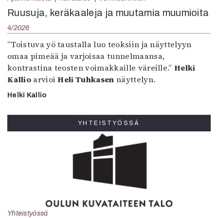
Ruusuja, keräkaaleja ja muutamia muumioita
4/2026
”Toistuva yö taustalla luo teoksiin ja näyttelyyn
omaa pimeää ja varjoisaa tunnelmaansa,
kontrastina teosten voimakkaille väreille.”
Helki
Kallio
arvioi
Heli Tuhkasen
näyttelyn.
Helki Kallio
YHTEISTYÖSSÄ
Yhteistyössä