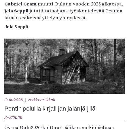
Gabriel Gram
muutti Ouluun vuoden 2025 alkaessa.
Jela Seppä
jututti tatuoijana työskentelevää Gramia
tämän esikoisnäyttelyn yhteydessä.
Jela Seppä
Oulu2026
Verkkoartikkeli
Pentin poluilla kirjailijan jalanjäljillä
2–3/2026
Osana Oulu2026-kulttuuripääkaupunkiohjelmaa