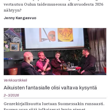
vertautuu Oulun taidemuseossa alkuvuodesta 2026
nähtyyn?
Jenny Kangasvuo
Verkkoartikkeli
Aikuisten fantasialle olisi valtava kysyntä
2–3/2026
Genrekirjallisuutta luetaan Suomessakin runsaasti.
Suuren osan siitä julkaisevat hyvin pienet