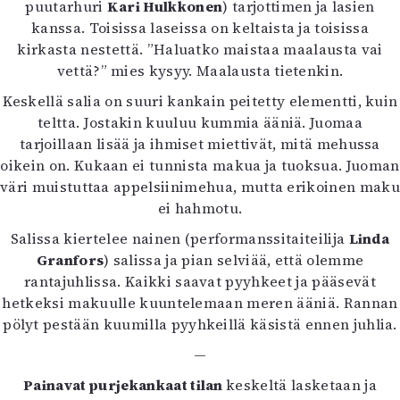
puutarhuri
Kari Hulkkonen
) tarjottimen ja lasien
kanssa. Toisissa laseissa on keltaista ja toisissa
kirkasta nestettä. ”Haluatko maistaa maalausta vai
vettä?” mies kysyy. Maalausta tietenkin.
Keskellä salia on suuri kankain peitetty elementti, kuin
teltta. Jostakin kuuluu kummia ääniä. Juomaa
tarjoillaan lisää ja ihmiset miettivät, mitä mehussa
oikein on. Kukaan ei tunnista makua ja tuoksua. Juoman
väri muistuttaa appelsiinimehua, mutta erikoinen maku
ei hahmotu.
Salissa kiertelee nainen (performanssitaiteilija
Linda
Granfors
) salissa ja pian selviää, että olemme
rantajuhlissa. Kaikki saavat pyyhkeet ja pääsevät
hetkeksi makuulle kuuntelemaan meren ääniä. Rannan
pölyt pestään kuumilla pyyhkeillä käsistä ennen juhlia.
—
Painavat purjekankaat tilan
keskeltä lasketaan ja