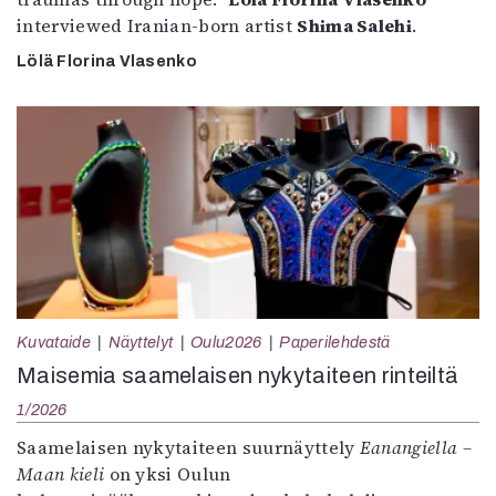
interviewed Iranian-born artist
Shima Salehi
.
Lölä Florina Vlasenko
Kuvataide
Näyttelyt
Oulu2026
Paperilehdestä
Maisemia saamelaisen nykytaiteen rinteiltä
1/2026
Saamelaisen nykytaiteen suurnäyttely
Eanangiella –
Maan kieli
on yksi Oulun