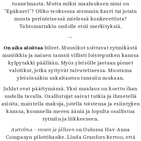
tunnelmasta. Mutta miksi maalauksen nimi on
”Epäkasvi”? Oliko teoksessa aiemmin kasvi tai jotain
muuta perinteisessä mielessä konkreettista?
Tahtomattakin oudolle etsii merkityksiä.
—
On aika aloittaa
bileet. Muusikot soittavat rytmikästä
musiikkia ja nainen tanssii villisti loisteputken kanssa
kylpytakki päällään. Myös yleisölle jaetaan pienet
valotikut, jotka syttyvät taivuteltaessa. Muutama
yleisössäkin uskaltautuu tanssiin mukaan.
Juhlat ovat päättymässä. Yksi maalaus on koettu ihan
uudella tavalla. Osallistujat saivat tutkia ja ihmetellä
asioita, maistella makuja, jutella toistensa ja esiintyjien
kanssa, kuunnella meren ääniä ja lopulta osallistua
rytmiin ja liikkeeseen.
Asetelma – ennen ja jälkeen
on Oulussa Hav-Anna
Companyn pilottihanke. Linda Granfors kertoo, että