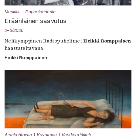
Musiikki
Paperilehdestä
Eräänlainen saavutus
2–3/2026
Nelikymppinen Radiopuhelimet
Heikki Romppaisen
haastateltavana.
Heikki Romppainen
Ajankohtaista
Kuvataide
Verkkoartikkeli