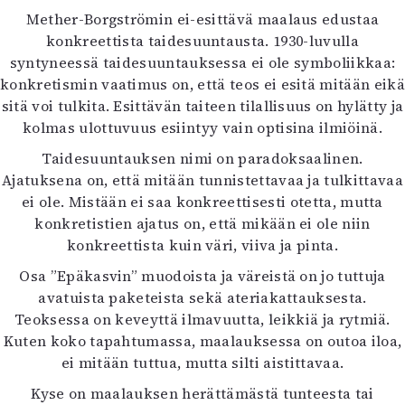
Mether-Borgströmin ei-esittävä maalaus edustaa
konkreettista taidesuuntausta. 1930-luvulla
syntyneessä taidesuuntauksessa ei ole symboliikkaa:
konkretismin vaatimus on, että teos ei esitä mitään eikä
sitä voi tulkita. Esittävän taiteen tilallisuus on hylätty ja
kolmas ulottuvuus esiintyy vain optisina ilmiöinä.
Taidesuuntauksen nimi on paradoksaalinen.
Ajatuksena on, että mitään tunnistettavaa ja tulkittavaa
ei ole. Mistään ei saa konkreettisesti otetta, mutta
konkretistien ajatus on, että mikään ei ole niin
konkreettista kuin väri, viiva ja pinta.
Osa ”Epäkasvin” muodoista ja väreistä on jo tuttuja
avatuista paketeista sekä ateriakattauksesta.
Teoksessa on keveyttä ilmavuutta, leikkiä ja rytmiä.
Kuten koko tapahtumassa, maalauksessa on outoa iloa,
ei mitään tuttua, mutta silti aistittavaa.
Kyse on maalauksen herättämästä tunteesta tai