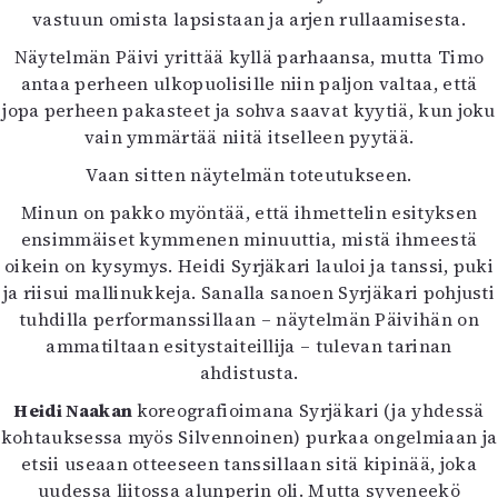
vastuun omista lapsistaan ja arjen rullaamisesta.
Näytelmän Päivi yrittää kyllä parhaansa, mutta Timo
antaa perheen ulkopuolisille niin paljon valtaa, että
jopa perheen pakasteet ja sohva saavat kyytiä, kun joku
vain ymmärtää niitä itselleen pyytää.
Vaan sitten näytelmän toteutukseen.
Minun on pakko myöntää, että ihmettelin esityksen
ensimmäiset kymmenen minuuttia, mistä ihmeestä
oikein on kysymys. Heidi Syrjäkari lauloi ja tanssi, puki
ja riisui mallinukkeja. Sanalla sanoen Syrjäkari pohjusti
tuhdilla performanssillaan – näytelmän Päivihän on
ammatiltaan esitystaiteillija – tulevan tarinan
ahdistusta.
Heidi Naakan
koreografioimana Syrjäkari (ja yhdessä
kohtauksessa myös Silvennoinen) purkaa ongelmiaan ja
etsii useaan otteeseen tanssillaan sitä kipinää, joka
uudessa liitossa alunperin oli. Mutta syveneekö