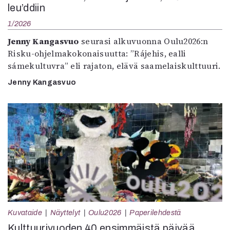
leu’ddiin
1/2026
Jenny Kangasvuo
seurasi alkuvuonna Oulu2026:n
Risku-ohjelmakokonaisuutta: ”Rájehis, ealli
sámekultuvra” eli rajaton, elävä saamelaiskulttuuri.
Jenny Kangasvuo
Kuvataide
Näyttelyt
Oulu2026
Paperilehdestä
Kulttuurivuoden 40 ensimmäistä päivää