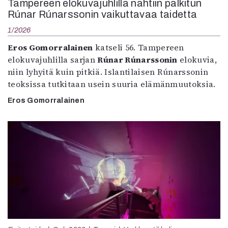
Tampereen elokuvajuhlilla nähtiin palkitun
Rúnar Rúnarssonin vaikuttavaa taidetta
1/2026
Eros Gomorralainen
katseli 56. Tampereen
elokuvajuhlilla sarjan
Rúnar Rúnarssonin
elokuvia,
niin lyhyitä kuin pitkiä. Islantilaisen Rúnarssonin
teoksissa tutkitaan usein suuria elämänmuutoksia.
Eros Gomorralainen