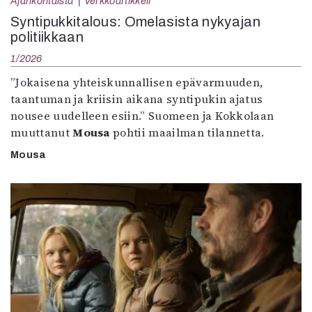
Ajankohtaista
Verkkoartikkeli
Syntipukkitalous: Omelasista nykyajan
politiikkaan
1/2026
”Jokaisena yhteiskunnallisen epävarmuuden,
taantuman ja kriisin aikana syntipukin ajatus
nousee uudelleen esiin.” Suomeen ja Kokkolaan
muuttanut
Mousa
pohtii maailman tilannetta.
Mousa