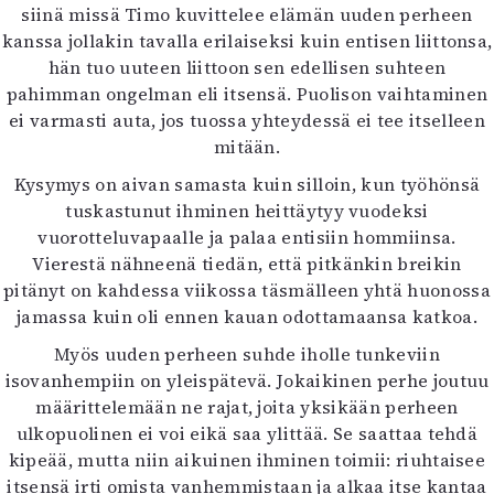
siinä missä Timo kuvittelee elämän uuden perheen
kanssa jollakin tavalla erilaiseksi kuin entisen liittonsa,
hän tuo uuteen liittoon sen edellisen suhteen
pahimman ongelman eli itsensä. Puolison vaihtaminen
ei varmasti auta, jos tuossa yhteydessä ei tee itselleen
mitään.
Kysymys on aivan samasta kuin silloin, kun työhönsä
tuskastunut ihminen heittäytyy vuodeksi
vuorotteluvapaalle ja palaa entisiin hommiinsa.
Vierestä nähneenä tiedän, että pitkänkin breikin
pitänyt on kahdessa viikossa täsmälleen yhtä huonossa
jamassa kuin oli ennen kauan odottamaansa katkoa.
Myös uuden perheen suhde iholle tunkeviin
isovanhempiin on yleispätevä. Jokaikinen perhe joutuu
määrittelemään ne rajat, joita yksikään perheen
ulkopuolinen ei voi eikä saa ylittää. Se saattaa tehdä
kipeää, mutta niin aikuinen ihminen toimii: riuhtaisee
itsensä irti omista vanhemmistaan ja alkaa itse kantaa