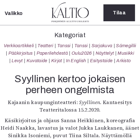
Tilaa
Valikko
Sulje
Kategoriat
Kategoriat
Verkkoartikkeli
Verkkoartikkeli
Teatteri
Tanssi
Tanssi
Sarjakuva
Sámegillii
Teatteri
Pääkirjoitus
Paperilehdestä
Oulu2026
Näyttelyt
Musiikki
Tanssi
Levyt
Kuvataide
Kirjat
In English
Esitystaide
Arkisto
Tanssi
Sarjakuva
Syyllinen kertoo jokaisen
Sámegillii
perheen ongelmista
Pääkirjoitus
Paperilehdestä
Kajaanin kaupunginteatteri:
Syyllinen
. Kantaesitys
Oulu2026
Teatteritalossa 15.2.2020.
Näyttelyt
Musiikki
Käsikirjoitus ja ohjaus Sanna Heikkinen, koreografia
Levyt
Heidi Naakka, lavastus ja valot Jukka Laukkanen, äänet
Kuvataide
Sinikka Isoniemi, puvut Tiina Siltala. Näyttämöllä