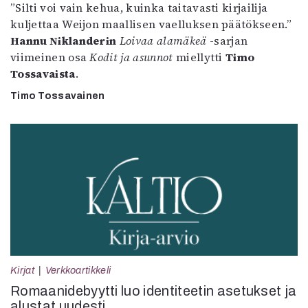
”Silti voi vain kehua, kuinka taitavasti kirjailija
kuljettaa Weijon maallisen vaelluksen päätökseen.”
Hannu Niklanderin
Loivaa alamäkeä
-sarjan
viimeinen osa
Kodit ja asunnot
miellytti
Timo
Tossavaista
.
Timo Tossavainen
Kirjat
Verkkoartikkeli
Romaanidebyytti luo identiteetin asetukset ja
alustat uudesti