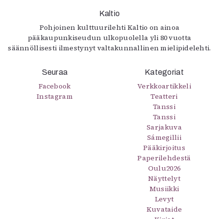
Kaltio
Pohjoinen kulttuurilehti Kaltio on ainoa
pääkaupunkiseudun ulkopuolella yli 80 vuotta
säännöllisesti ilmestynyt valtakunnallinen mielipidelehti.
Seuraa
Kategoriat
Facebook
Verkkoartikkeli
Instagram
Teatteri
Tanssi
Tanssi
Sarjakuva
Sámegillii
Pääkirjoitus
Paperilehdestä
Oulu2026
Näyttelyt
Musiikki
Levyt
Kuvataide