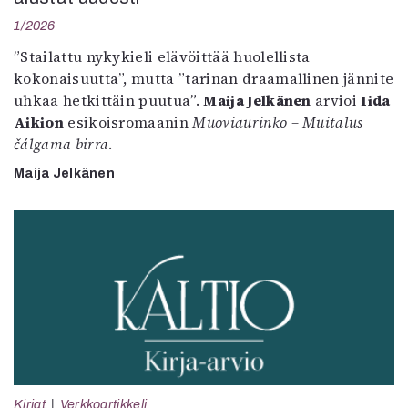
1/2026
”Stailattu nykykieli elävöittää huolellista
kokonaisuutta”, mutta ”tarinan draamallinen jännite
uhkaa hetkittäin puutua”.
Maija Jelkänen
arvioi
Iida
Aikion
esikoisromaanin
Muoviaurinko – Muitalus
čálgama birra
.
Maija Jelkänen
Kirjat
Verkkoartikkeli