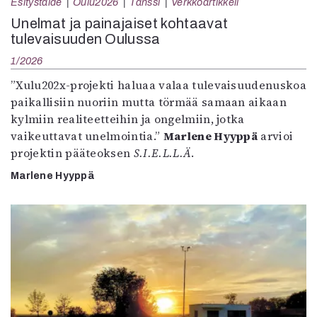
Esitystaide
Oulu2026
Tanssi
Verkkoartikkeli
Unelmat ja painajaiset kohtaavat
tulevaisuuden Oulussa
1/2026
”Xulu202x-projekti haluaa valaa tulevaisuudenuskoa
paikallisiin nuoriin mutta törmää samaan aikaan
kylmiin realiteetteihin ja ongelmiin, jotka
vaikeuttavat unelmointia.”
Marlene Hyyppä
arvioi
projektin pääteoksen
S.I.E.L.L.Ä
.
Marlene Hyyppä