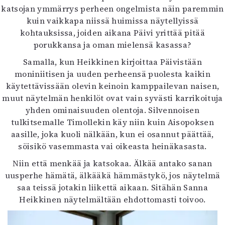
katsojan ymmärrys perheen ongelmista näin paremmin
kuin vaikkapa niissä huimissa näytellyissä
kohtauksissa, joiden aikana Päivi yrittää pitää
porukkansa ja oman mielensä kasassa?
Samalla, kun Heikkinen kirjoittaa Päivistään
moniniitisen ja uuden perheensä puolesta kaikin
käytettävissään olevin keinoin kamppailevan naisen,
muut näytelmän henkilöt ovat vain syvästi karrikoituja
yhden ominaisuuden olentoja. Silvennoisen
tulkitsemalle Timollekin käy niin kuin Aisopoksen
aasille, joka kuoli nälkään, kun ei osannut päättää,
söisikö vasemmasta vai oikeasta heinäkasasta.
Niin että menkää ja katsokaa. Älkää antako sanan
uusperhe hämätä, älkääkä hämmästykö, jos näytelmä
saa teissä jotakin liikettä aikaan. Sitähän Sanna
Heikkinen näytelmältään ehdottomasti toivoo.