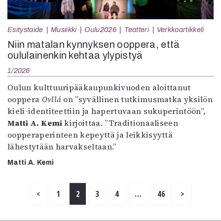
Esitystaide
Musiikki
Oulu2026
Teatteri
Verkkoartikkeli
Niin matalan kynnyksen ooppera, että
oululainenkin kehtaa ylypistyä
1/2026
Oulun kulttuuripääkaupunkivuoden aloittanut
ooppera
Ovllá
on ”syvällinen tutkimusmatka yksilön
kieli-identiteettiin ja hapertuvaan sukuperintöön”,
Matti A. Kemi
kirjoittaa. ”Traditionaaliseen
oopperaperinteen kepeyttä ja leikkisyyttä
lähestytään harvakseltaan.”
Matti A. Kemi
<
1
2
3
4
…
46
>