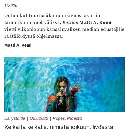
1/2026
Oulun kulttuuripääkaupunkivuosi avattiin
tammikuun puolivälissä.
Kaltion
Matti A. Kemi
vietti viikonlopun kansainvälisen median edustajille
räätälöidyssä ohjelmassa.
Matti A. Kemi
Esitystaide
Oulu2026
Paperilehdestä
Keikalta keikalle, riimistä joikuun, livđestä