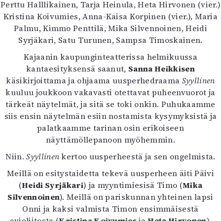
Kirjat
Perttu Halllikainen, Tarja Heinula, Heta Hirvonen (vier.)
In English
Kristina Koivumies, Anna-Kaisa Korpinen (vier.), Maria
Esitystaide
Palmu, Kimmo Penttilä, Mika Silvennoinen, Heidi
Arkisto
Syrjäkari, Satu Turunen, Sampsa Timoskainen.
Kajaanin kaupunginteatterissa helmikuussa
Lehdet
kantaesityksensä saanut,
Sanna Heikkisen
käsikirjoittama ja ohjaama uusperhedraama
Syyllinen
4/2026
kuuluu joukkoon vakavasti otettavat puheenvuorot ja
2–3/2026
tärkeät näytelmät, ja sitä se toki onkin. Puhukaamme
1/2026
siis ensin näytelmän esiin nostamista kysymyksistä ja
6/2025
palatkaamme tarinan osin erikoiseen
5/2025 saame
näyttämöllepanoon myöhemmin.
5/2025
Lehtiarkisto
Niin.
Syyllinen
kertoo uusperheestä ja sen ongelmista.
Meillä on esitystaidetta tekevä uusperheen äiti Päivi
Info
(
Heidi Syrjäkari
) ja myyntimiesisä Timo (
Mika
Tilaus ja irtonumerot
Silvennoinen
). Meillä on pariskunnan yhteinen lapsi
Yhteistyössä
Onni ja kaksi valmista Timon ensimmäisestä
Toimitus
avioliitosta (
Kristina Koivumies
ja
Heta Hirvonen
).