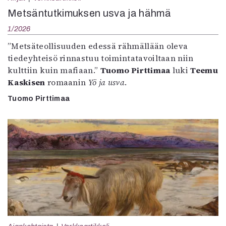
Metsäntutkimuksen usva ja hähmä
1/2026
”Metsäteollisuuden edessä rähmällään oleva
tiedeyhteisö rinnastuu toimintatavoiltaan niin
kulttiin kuin mafiaan.”
Tuomo Pirttimaa
luki
Teemu
Kaskisen
romaanin
Yö ja usva
.
Tuomo Pirttimaa