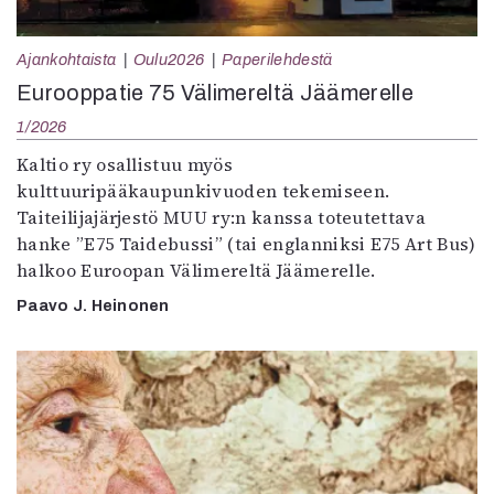
Ajankohtaista
Oulu2026
Paperilehdestä
Eurooppatie 75 Välimereltä Jäämerelle
1/2026
Kaltio ry osallistuu myös
kulttuuripääkaupunkivuoden tekemiseen.
Taiteilijajärjestö MUU ry:n kanssa toteutettava
hanke ”E75 Taidebussi” (tai englanniksi E75 Art Bus)
halkoo Euroopan Välimereltä Jäämerelle.
Paavo J. Heinonen