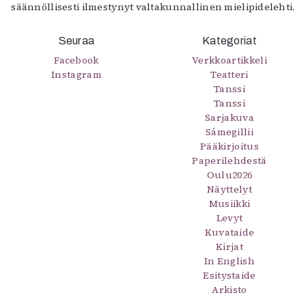
säännöllisesti ilmestynyt valtakunnallinen mielipidelehti.
Seuraa
Kategoriat
Facebook
Verkkoartikkeli
Instagram
Teatteri
Tanssi
Tanssi
Sarjakuva
Sámegillii
Pääkirjoitus
Paperilehdestä
Oulu2026
Näyttelyt
Musiikki
Levyt
Kuvataide
Kirjat
In English
Esitystaide
Arkisto