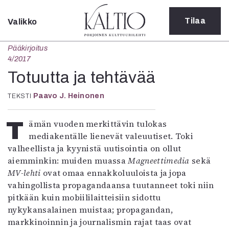
Tilaa
Valikko
Sulje
Pääkirjoitus
Kategoriat
4/2017
Verkkoartikkeli
Totuutta ja tehtävää
Teatteri
Paavo J. Heinonen
TEKSTI
Tanssi
Tanssi
Sarjakuva
Tämän vuoden merkittävin tulokas
Sámegillii
mediakentälle lienevät valeuutiset. Toki
Pääkirjoitus
valheellista ja kyynistä uutisointia on ollut
Paperilehdestä
aiemminkin: muiden muassa
Magneettimedia
sekä
Oulu2026
MV-lehti
ovat omaa ennakkoluuloista ja jopa
Näyttelyt
vahingollista propagandaansa tuutanneet toki niin
Musiikki
pitkään kuin mobiililaitteisiin sidottu
Levyt
nykykansalainen muistaa; propagandan,
Kuvataide
markkinoinnin ja journalismin rajat taas ovat