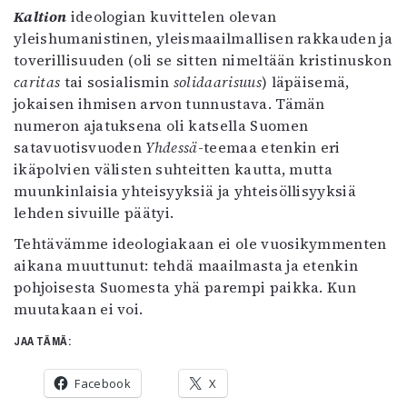
Kaltion
ideologian kuvittelen olevan
yleishumanistinen, yleismaailmallisen rakkauden ja
toverillisuuden (oli se sitten nimeltään kristinuskon
caritas
tai sosialismin
solidaarisuus
) läpäisemä,
jokaisen ihmisen arvon tunnustava. Tämän
numeron ajatuksena oli katsella Suomen
satavuotisvuoden
Yhdessä
-teemaa etenkin eri
ikäpolvien välisten suhteitten kautta, mutta
muunkinlaisia yhteisyyksiä ja yhteisöllisyyksiä
lehden sivuille päätyi.
Tehtävämme ideologiakaan ei ole vuosikymmenten
aikana muuttunut: tehdä maailmasta ja etenkin
pohjoisesta Suomesta yhä parempi paikka. Kun
muutakaan ei voi.
JAA TÄMÄ:
Facebook
X