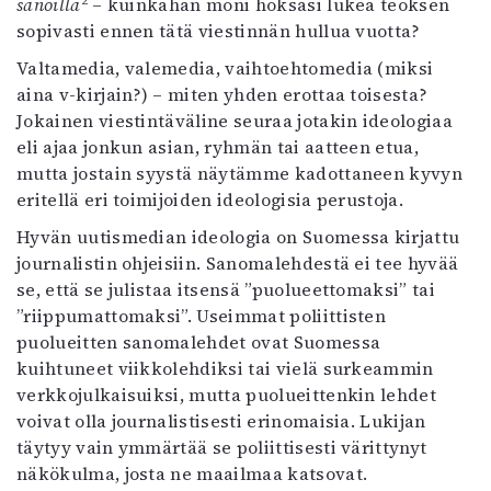
2
sanoilla
– kuinkahan moni hoksasi lukea teoksen
sopivasti ennen tätä viestinnän hullua vuotta?
Valtamedia, valemedia, vaihtoehtomedia (miksi
aina v-kirjain?) – miten yhden erottaa toisesta?
Jokainen viestintäväline seuraa jotakin ideologiaa
eli ajaa jonkun asian, ryhmän tai aatteen etua,
mutta jostain syystä näytämme kadottaneen kyvyn
eritellä eri toimijoiden ideologisia perustoja.
Hyvän uutismedian ideologia on Suomessa kirjattu
journalistin ohjeisiin. Sanomalehdestä ei tee hyvää
se, että se julistaa itsensä ”puolueettomaksi” tai
”riippumattomaksi”. Useimmat poliittisten
puolueitten sanomalehdet ovat Suomessa
kuihtuneet viikkolehdiksi tai vielä surkeammin
verkkojulkaisuiksi, mutta puolueittenkin lehdet
voivat olla journalistisesti erinomaisia. Lukijan
täytyy vain ymmärtää se poliittisesti värittynyt
näkökulma, josta ne maailmaa katsovat.