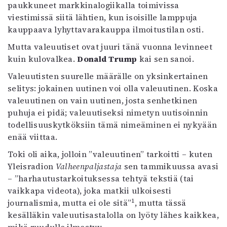
Kirjat
paukkuneet markkinalogiikalla toimivissa
In English
viestimissä siitä lähtien, kun isoisille lamppuja
Esitystaide
kauppaava lyhyttavarakauppa ilmoitustilan osti.
Arkisto
Mutta valeuutiset ovat juuri tänä vuonna levinneet
kuin kulovalkea.
Donald Trump
kai sen sanoi.
Lehdet
Valeuutisten suurelle määrälle on yksinkertainen
4/2026
selitys: jokainen uutinen voi olla valeuutinen. Koska
2–3/2026
valeuutinen on vain uutinen, josta senhetkinen
1/2026
puhuja ei pidä; valeuutiseksi nimetyn uutisoinnin
6/2025
todellisuuskytköksiin tämä nimeäminen ei nykyään
5/2025 saame
enää viittaa.
5/2025
Toki oli aika, jolloin ”valeuutinen” tarkoitti – kuten
Lehtiarkisto
Yleisradion
Valheenpaljastaja
sen tammikuussa avasi
– ”harhautustarkoituksessa tehtyä tekstiä (tai
Info
vaikkapa videota), joka matkii ulkoisesti
Tilaus ja irtonumerot
1
journalismia, mutta ei ole sitä”
, mutta tässä
Yhteistyössä
kesälläkin valeuutisastalolla on lyöty lähes kaikkea,
Toimitus