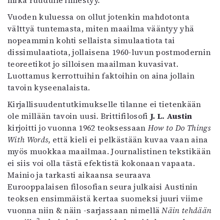
mikä ruudulle ilmestyy.
Mediatiedot
Vuoden kuluessa on ollut jotenkin mahdotonta
Kaltio ry
välttyä tuntemasta, miten maailma vääntyy yhä
nopeammin kohti sellaista simulaatiota tai
dissimulaatiota, jollaisena 1960-luvun postmodernin
teoreetikot jo silloisen maailman kuvasivat.
Luottamus kerrottuihin faktoihin on aina jollain
tavoin kyseenalaista.
Kirjallisuudentutkimukselle tilanne ei tietenkään
ole millään tavoin uusi. Brittifilosofi
J. L. Austin
kirjoitti jo vuonna 1962 teoksessaan
How to Do Things
With Words
, että kieli ei pelkästään kuvaa vaan aina
myös muokkaa maailmaa. Journalistinen tekstikään
ei siis voi olla tästä efektistä kokonaan vapaata.
Mainio ja tarkasti aikaansa seuraava
Eurooppalaisen filosofian seura julkaisi Austinin
teoksen ensimmäistä kertaa suomeksi juuri viime
vuonna niin & näin -sarjassaan nimellä
Näin tehdään