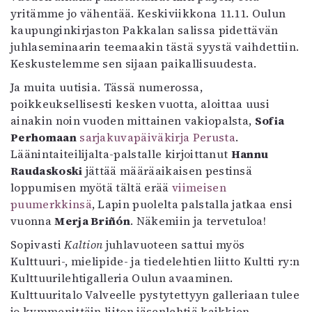
yritämme jo vähentää. Keskiviikkona 11.11. Oulun
Mediatiedot
kaupunginkirjaston Pakkalan salissa pidettävän
Kaltio ry
juhlaseminaarin teemaakin tästä syystä vaihdettiin.
Keskustelemme sen sijaan paikallisuudesta.
Ja muita uutisia. Tässä numerossa,
poikkeuksellisesti kesken vuotta, aloittaa uusi
ainakin noin vuoden mittainen vakiopalsta,
Sofia
Perhomaan
sarjakuvapäiväkirja Perusta
.
Läänintaiteilijalta-palstalle kirjoittanut
Hannu
Raudaskoski
jättää määräaikaisen pestinsä
loppumisen myötä tältä erää
viimeisen
puumerkkinsä
, Lapin puolelta palstalla jatkaa ensi
vuonna
Merja Briñón
. Näkemiin ja tervetuloa!
Sopivasti
Kaltion
juhlavuoteen sattui myös
Kulttuuri-, mielipide- ja tiedelehtien liitto Kultti ry:n
Kulttuurilehtigalleria Oulun avaaminen.
Kulttuuritalo Valveelle pystytettyyn galleriaan tulee
jo kymmenittäin liiton jäsenlehtiä kaikkien