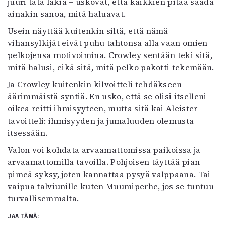
juuri tätä lakia – uskovat, että kaikkien pitää saada
ainakin sanoa, mitä haluavat.
Usein näyttää kuitenkin siltä, että nämä
vihansylkijät eivät puhu tahtonsa alla vaan omien
pelkojensa motivoimina. Crowley sentään teki sitä,
mitä halusi, eikä sitä, mitä pelko pakotti tekemään.
Ja Crowley kuitenkin kilvoitteli tehdäkseen
äärimmäistä syntiä. En usko, että se olisi itselleni
oikea reitti ihmisyyteen, mutta sitä kai Aleister
tavoitteli: ihmisyyden ja jumaluuden olemusta
itsessään.
Valon voi kohdata arvaamattomissa paikoissa ja
arvaamattomilla tavoilla. Pohjoisen täyttää pian
pimeä syksy, joten kannattaa pysyä valppaana. Tai
vaipua talviunille kuten Muumiperhe, jos se tuntuu
turvallisemmalta.
JAA TÄMÄ: