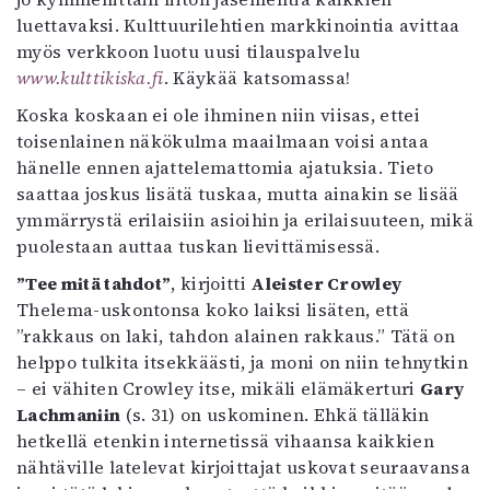
luettavaksi. Kulttuurilehtien markkinointia avittaa
myös verkkoon luotu uusi tilauspalvelu
www.kulttikiska.fi
. Käykää katsomassa!
Koska koskaan ei ole ihminen niin viisas, ettei
toisenlainen näkökulma maailmaan voisi antaa
hänelle ennen ajattelemattomia ajatuksia. Tieto
saattaa joskus lisätä tuskaa, mutta ainakin se lisää
ymmärrystä erilaisiin asioihin ja erilaisuuteen, mikä
puolestaan auttaa tuskan lievittämisessä.
”Tee mitä tahdot”
, kirjoitti
Aleister Crowley
Thelema-uskontonsa koko laiksi lisäten, että
”rakkaus on laki, tahdon alainen rakkaus.” Tätä on
helppo tulkita itsekkäästi, ja moni on niin tehnytkin
– ei vähiten Crowley itse, mikäli elämäkerturi
Gary
Lachmaniin
(s. 31) on uskominen. Ehkä tälläkin
hetkellä etenkin internetissä vihaansa kaikkien
nähtäville latelevat kirjoittajat uskovat seuraavansa