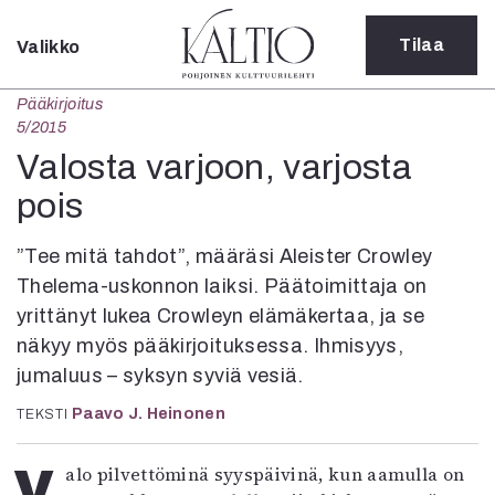
Tilaa
Valikko
Sulje
Pääkirjoitus
Kategoriat
5/2015
Verkkoartikkeli
Valosta varjoon, varjosta
Teatteri
pois
Tanssi
Tanssi
”Tee mitä tahdot”, määräsi Aleister Crowley
Sarjakuva
Thelema-uskonnon laiksi. Päätoimittaja on
Sámegillii
yrittänyt lukea Crowleyn elämäkertaa, ja se
Pääkirjoitus
Paperilehdestä
näkyy myös pääkirjoituksessa. Ihmisyys,
Oulu2026
jumaluus – syksyn syviä vesiä.
Näyttelyt
Paavo J. Heinonen
TEKSTI
Musiikki
Levyt
Valo pilvettöminä syyspäivinä, kun aamulla on
Kuvataide