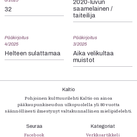
6/2025
2020-luvun
saamelainen /
32
taiteilija
Pääkirjoitus
Pääkirjoitus
4/2025
3/2025
Helteen sulattamaa
Aika velikultaa
muistot
Kaltio
Pohjoinen kulttuurilehti Kaltio on ainoa
pääkaupunkiseudun ulkopuolella yli 80 vuotta
säännöllisesti ilmestynyt valtakunnallinen mielipidelehti.
Seuraa
Kategoriat
Facebook
Verkkoartikkeli