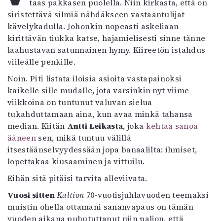
taas pakkasen puolella. Niin kirkasta, että on
Kirjat
siristettävä silmiä nähdäkseen vastaantulijat
In English
kävelykadulla. Johonkin nopeasti askeliaan
Esitystaide
kirittävän tiukka katse, hajamielisesti sinne tänne
Arkisto
laahustavan satunnainen hymy. Kiireetön istahdus
viileälle penkille.
Lehdet
Noin. Piti listata iloisia asioita vastapainoksi
4/2026
kaikelle sille mudalle, jota varsinkin nyt viime
2–3/2026
viikkoina on tuntunut valuvan sielua
1/2026
tukahduttamaan aina, kun avaa minkä tahansa
6/2025
median. Kiitän
Antti Leikasta
, joka
kehtaa sanoa
5/2025 saame
ääneen
sen, mikä tuntuu välillä
5/2025
itsestäänselvyydessään jopa banaalilta: ihmiset,
Lehtiarkisto
lopettakaa kiusaaminen ja vittuilu.
Eihän sitä pitäisi tarvita alleviivata.
Info
Vuosi sitten
Kaltion
70-vuotisjuhlavuoden teemaksi
Tilaus ja irtonumerot
muistin ohella ottamani sananvapaus on tämän
Yhteistyössä
vuoden aikana puhututtanut niin paljon, että
Toimitus