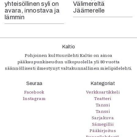
yhteisöllinen syli on
Välimereltä
avara, innostava ja
Jäämerelle
lämmin
Kaltio
Pohjoinen kulttuurilehti Kaltio on ainoa
pääkaupunkiseudun ulkopuolella yli 80 vuotta
säännöllisesti ilmestynyt valtakunnallinen mielipidelehti.
Seuraa
Kategoriat
Facebook
Verkkoartikkeli
Instagram
Teatteri
Tanssi
Tanssi
Sarjakuva
Sámegillii
Pääkirjoitus