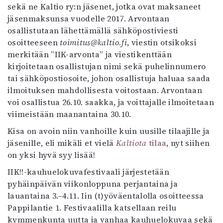
Kirjat
sekä ne Kaltio ry:n jäsenet, jotka ovat maksaneet
In English
jäsenmaksunsa vuodelle 2017. Arvontaan
Esitystaide
osallistutaan lähettämällä sähköpostiviesti
Arkisto
osoitteeseen
toimitus@kaltio.fi
, viestin otsikoksi
merkitään ”IIK-arvonta” ja viestikenttään
kirjoitetaan osallistujan nimi sekä puhelinnumero
Lehdet
tai sähköpostiosoite, johon osallistuja haluaa saada
4/2026
ilmoituksen mahdollisesta voitostaan. Arvontaan
2–3/2026
voi osallistua 26.10. saakka, ja voittajalle ilmoitetaan
1/2026
viimeistään maanantaina 30.10.
6/2025
5/2025 saame
Kisa on avoin niin vanhoille kuin uusille tilaajille ja
5/2025
jäsenille, eli mikäli et vielä
Kaltiota
tilaa
, nyt siihen
Lehtiarkisto
on yksi hyvä syy lisää!
IIK!!-kauhuelokuvafestivaali järjestetään
Info
pyhäinpäivän viikonloppuna perjantaina ja
lauantaina 3.–4.11. Iin (t)yöväentalolla osoitteessa
Tilaus ja irtonumerot
Pappilantie 1. Festivaalilla katsellaan reilu
Yhteistyössä
kymmenkunta uutta ja vanhaa kauhuelokuvaa sekä
Toimitus