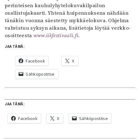
perinteisen kauhulyhytelokuvakilpailun
Mediatiedot
osallistujakaarti. Yhtenä huipennuksena nähdään
Kaltio ry
tänäkin vuonna säestetty mykkäelokuva. Ohjelma
vahvistuu syksyn aikana, lisätietoja löytää verkko-
osoitteesta
www.iikfestivaali.fi
.
JAA TÄMÄ:
Facebook
X
Sähköpostitse
JAA TÄMÄ:
Facebook
X
Sähköpostitse