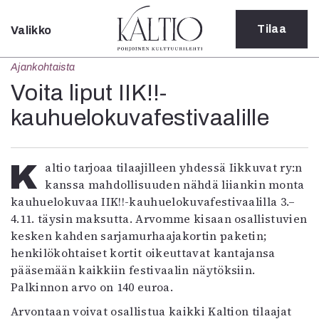
Tilaa
Valikko
Sulje
Ajankohtaista
Kategoriat
Voita liput IIK!!-
Verkkoartikkeli
kauhuelokuvafestivaalille
Teatteri
Tanssi
Tanssi
Kaltio tarjoaa tilaajilleen yhdessä Iikkuvat ry:n
Sarjakuva
kanssa mahdollisuuden nähdä liiankin monta
Sámegillii
kauhuelokuvaa IIK!!-kauhuelokuvafestivaalilla 3.–
Pääkirjoitus
4.11. täysin maksutta. Arvomme kisaan osallistuvien
Paperilehdestä
kesken kahden sarjamurhaajakortin paketin;
Oulu2026
henkilökohtaiset kortit oikeuttavat kantajansa
Näyttelyt
pääsemään kaikkiin festivaalin näytöksiin.
Musiikki
Palkinnon arvo on 140 euroa.
Levyt
Kuvataide
Arvontaan voivat osallistua kaikki Kaltion tilaajat