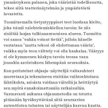
ymmärryksen palanen, joka vääristää todellisuutta,
tekee siitä teatterinäytelmän ja ympäristöstä
lavasteita.
Tuomitsemalla tietyntyyppiset teot luodaan kielto,
joka toimii valehtelemiskiellon tavoin: Se siis
sisältää laajan tulkinnanvaraisen alueen. Tuomittu
voi sanoa ”enhän voinut tietää”, jolloin hänelle
vastataan ”mutta tekosi oli ehdottoman väärin”,
vaikka myös teon välttely voi olla hankalaa. Vääryys
ei ole kymmenen käskyn tavoin teossa vaan
jossakin aavistuksen lähempänä seurauksia.
Kun perinteiset ohjaaja–näyttelijä-valtasuhteet
murretaan ja tekemiseen etsitään vaihtoehtoinen
lähtökohta, asioista voidaan väitellä ja heittäytyä
sen myötä ennakoimattomiin ratkaisuihin.
Vastaavasti ankaraa ohjausmetodia on totuttu
pitämään hyväksyttävänä siitä seuraavien
autenttisten tulosten tai näyttelijän kasvun kautta.