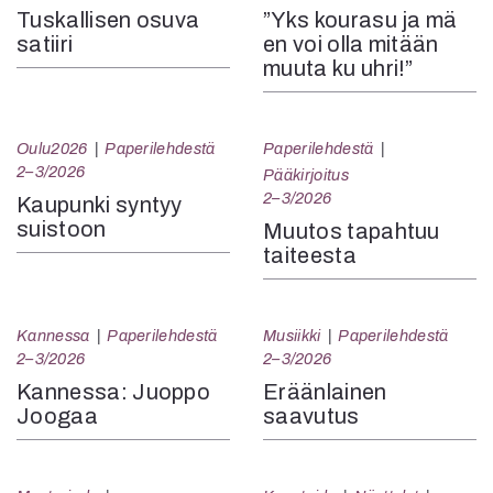
Tuskallisen osuva
”Yks kourasu ja mä
satiiri
en voi olla mitään
muuta ku uhri!”
Oulu2026
Paperilehdestä
Paperilehdestä
2–3/2026
Pääkirjoitus
2–3/2026
Kaupunki syntyy
suistoon
Muutos tapahtuu
taiteesta
Kannessa
Paperilehdestä
Musiikki
Paperilehdestä
2–3/2026
2–3/2026
Kannessa: Juoppo
Eräänlainen
Joogaa
saavutus