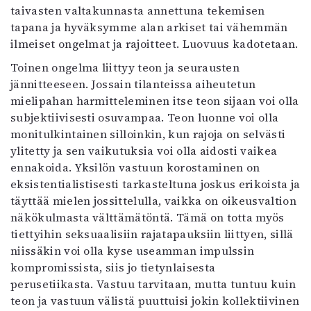
taivasten valtakunnasta annettuna tekemisen
tapana ja hyväksymme alan arkiset tai vähemmän
ilmeiset ongelmat ja rajoitteet. Luovuus kadotetaan.
Toinen ongelma liittyy teon ja seurausten
jännitteeseen. Jossain tilanteissa aiheutetun
mielipahan harmitteleminen itse teon sijaan voi olla
subjektiivisesti osuvampaa. Teon luonne voi olla
monitulkintainen silloinkin, kun rajoja on selvästi
ylitetty ja sen vaikutuksia voi olla aidosti vaikea
ennakoida. Yksilön vastuun korostaminen on
eksistentialistisesti tarkasteltuna joskus erikoista ja
täyttää mielen jossittelulla, vaikka on oikeusvaltion
näkökulmasta välttämätöntä. Tämä on totta myös
tiettyihin seksuaalisiin rajatapauksiin liittyen, sillä
niissäkin voi olla kyse useamman impulssin
kompromissista, siis jo tietynlaisesta
perusetiikasta. Vastuu tarvitaan, mutta tuntuu kuin
teon ja vastuun välistä puuttuisi jokin kollektiivinen