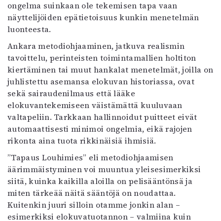
ongelma suinkaan ole tekemisen tapa vaan
Mediatiedot
näyttelijöiden epätietoisuus kunkin menetelmän
Kaltio ry
luonteesta.
Ankara metodiohjaaminen, jatkuva realismin
tavoittelu, perinteisten toimintamallien holtiton
kiertäminen tai muut hankalat menetelmät, joilla on
juhlistettu asemansa elokuvan historiassa, ovat
sekä sairaudenilmaus että lääke
elokuvantekemiseen väistämättä kuuluvaan
valtapeliin. Tarkkaan hallinnoidut puitteet eivät
automaattisesti minimoi ongelmia, eikä rajojen
rikonta aina tuota rikkinäisiä ihmisiä.
”Tapaus Louhimies” eli metodiohjaamisen
äärimmäistyminen voi muuntua yleisesimerkiksi
siitä, kuinka kaikilla aloilla on pelisääntönsä ja
miten tärkeää näitä sääntöjä on noudattaa.
Kuitenkin juuri silloin otamme jonkin alan –
esimerkiksi elokuvatuotannon – valmiina kuin