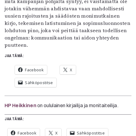
mitä kampanjan pohjalta syntyy, ei väistämättä ole
jotakin vähemmän ahdistavaa vaan mahdollisesti
uusien rajoitusten ja säädösten monimutkainen
kirjo, tekemisen latistuminen ja sopimusluonnosten
lohduton pino, joka voi peittää taakseen todellisen
ongelman: kommunikaation tai aidon yhteyden
puutteen.
JAA TÄMÄ:
Facebook
X
Sähköpostitse
HP Heikkinen
on oululainen kirjailija ja monitaiteilija.
JAA TÄMÄ:
Facebook
X
Sähköpostitse