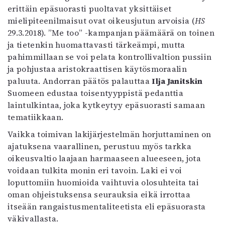
erittäin epäsuorasti puoltavat yksittäiset
mielipiteenilmaisut ovat oikeusjutun arvoisia (
HS
29.3.2018). ”Me too” -kampanjan päämäärä on toinen
ja tietenkin huomattavasti tärkeämpi, mutta
pahimmillaan se voi pelata kontrollivaltion pussiin
ja pohjustaa aristokraattisen käytösmoraalin
paluuta. Andorran päätös palauttaa
Ilja Janitskin
Suomeen edustaa toisentyyppistä pedanttia
laintulkintaa, joka kytkeytyy epäsuorasti samaan
tematiikkaan.
Vaikka toimivan lakijärjestelmän horjuttaminen on
ajatuksena vaarallinen, perustuu myös tarkka
oikeusvaltio laajaan harmaaseen alueeseen, jota
voidaan tulkita monin eri tavoin. Laki ei voi
loputtomiin huomioida vaihtuvia olosuhteita tai
oman ohjeistuksensa seurauksia eikä irrottaa
itseään rangaistusmentaliteetista eli epäsuorasta
väkivallasta.