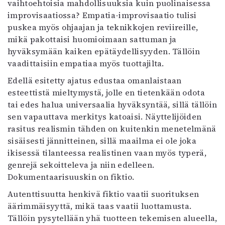
vaihtoehtoisia mahdollisuuksia kuin puolinaisessa
improvisaatiossa? Empatia-improvisaatio tulisi
puskea myös ohjaajan ja teknikkojen reviireille,
mikä pakottaisi huomioimaan sattuman ja
hyväksymään kaiken epätäydellisyyden. Tällöin
vaadittaisiin empatiaa myös tuottajilta.
Edellä esitetty ajatus edustaa omanlaistaan
esteettistä mieltymystä, jolle en tietenkään odota
tai edes halua universaalia hyväksyntää, sillä tällöin
sen vapauttava merkitys katoaisi. Näyttelijöiden
rasitus realismin tähden on kuitenkin menetelmänä
sisäisesti jännitteinen, sillä maailma ei ole joka
ikisessä tilanteessa realistinen vaan myös typerä,
genrejä sekoitteleva ja niin edelleen.
Dokumentaarisuuskin on fiktio.
Autenttisuutta henkivä fiktio vaatii suorituksen
äärimmäisyyttä, mikä taas vaatii luottamusta.
Tällöin pysytellään yhä tuotteen tekemisen alueella,