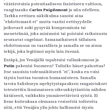
väärärotuisia potentiaaliseen fasistiseen valtioon,
vangitaanko
Carles Puigdemont
ja niin edelleen.
Tarkka eettinen näkökulma sanoisi aina
”ehdottomasti ei” mutta vaatisi eettisyydelle
jatkuvasti auki pysyvää kompromissia tai
menetelmää, joka minimoisi tai poistaisi ratkaisusta
seuraavat ongelmat. Samanaikaisesti tällainen
ehdottomuus on vaarallista ja samalla se on ainoa
tekijä, joka legitimoi myös lain itsensä.
Entäpä, jos Venäjällä tapahtuisi vallankumous ja
Putin
pakenisi Suomeen? Tulisiko hänet palauttaa?
Itse sanoisin todennäköisesti ”ei”, koska en voisi
täysin luottaa tuomion humaaniuteen. Samalla
tavoin Salisburyn myrkytystapauksen rangaistukset
toteutettiin länsimaiseen oikeuskäytäntöön nähden
hätäisesti, vaikkakin ymmärrettävistä syistä. Ei
liene kuitenkaan olemassa vesiselviä todisteita
siitä, että Venäjän ylin johto hallinnoisi täysin