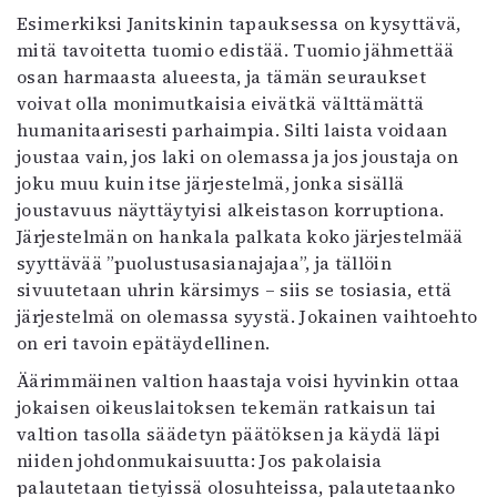
Esimerkiksi Janitskinin tapauksessa on kysyttävä,
mitä tavoitetta tuomio edistää. Tuomio jähmettää
osan harmaasta alueesta, ja tämän seuraukset
voivat olla monimutkaisia eivätkä välttämättä
humanitaarisesti parhaimpia. Silti laista voidaan
joustaa vain, jos laki on olemassa ja jos joustaja on
joku muu kuin itse järjestelmä, jonka sisällä
joustavuus näyttäytyisi alkeistason korruptiona.
Järjestelmän on hankala palkata koko järjestelmää
syyttävää ”puolustusasianajajaa”, ja tällöin
sivuutetaan uhrin kärsimys – siis se tosiasia, että
järjestelmä on olemassa syystä. Jokainen vaihtoehto
on eri tavoin epätäydellinen.
Äärimmäinen valtion haastaja voisi hyvinkin ottaa
jokaisen oikeuslaitoksen tekemän ratkaisun tai
valtion tasolla säädetyn päätöksen ja käydä läpi
niiden johdonmukaisuutta: Jos pakolaisia
palautetaan tietyissä olosuhteissa, palautetaanko