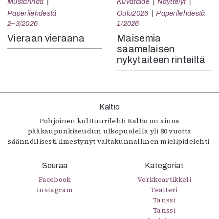
Mustarinda
Kuvataide
Näyttelyt
Paperilehdestä
Oulu2026
Paperilehdestä
2–3/2026
1/2026
Vieraan vieraana
Maisemia
saamelaisen
nykytaiteen rinteiltä
Kaltio
Pohjoinen kulttuurilehti Kaltio on ainoa
pääkaupunkiseudun ulkopuolella yli 80 vuotta
säännöllisesti ilmestynyt valtakunnallinen mielipidelehti.
Seuraa
Kategoriat
Facebook
Verkkoartikkeli
Instagram
Teatteri
Tanssi
Tanssi