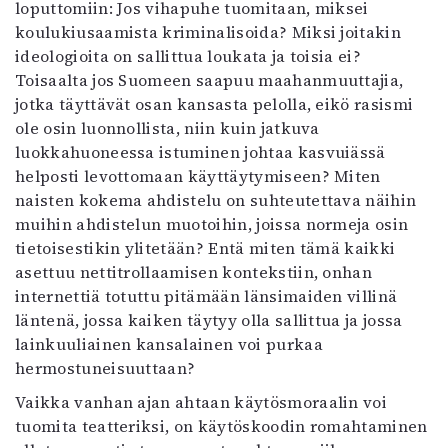
loputtomiin: Jos vihapuhe tuomitaan, miksei
koulukiusaamista kriminalisoida? Miksi joitakin
ideologioita on sallittua loukata ja toisia ei?
Toisaalta jos Suomeen saapuu maahanmuuttajia,
jotka täyttävät osan kansasta pelolla, eikö rasismi
ole osin luonnollista, niin kuin jatkuva
luokkahuoneessa istuminen johtaa kasvuiässä
helposti levottomaan käyttäytymiseen? Miten
naisten kokema ahdistelu on suhteutettava näihin
muihin ahdistelun muotoihin, joissa normeja osin
tietoisestikin ylitetään? Entä miten tämä kaikki
asettuu nettitrollaamisen kontekstiin, onhan
internettiä totuttu pitämään länsimaiden villinä
läntenä, jossa kaiken täytyy olla sallittua ja jossa
lainkuuliainen kansalainen voi purkaa
hermostuneisuuttaan?
Vaikka vanhan ajan ahtaan käytösmoraalin voi
tuomita teatteriksi, on käytöskoodin romahtaminen