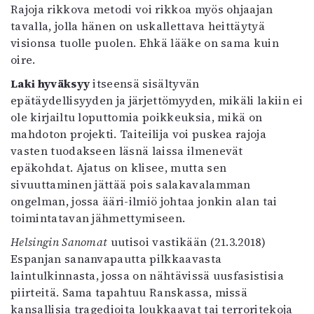
Rajoja rikkova metodi voi rikkoa myös ohjaajan
tavalla, jolla hänen on uskallettava heittäytyä
visionsa tuolle puolen. Ehkä lääke on sama kuin
oire.
Laki hyväksyy
itseensä sisältyvän
epätäydellisyyden ja järjettömyyden, mikäli lakiin ei
ole kirjailtu loputtomia poikkeuksia, mikä on
mahdoton projekti. Taiteilija voi puskea rajoja
vasten tuodakseen läsnä laissa ilmenevät
epäkohdat. Ajatus on klisee, mutta sen
sivuuttaminen jättää pois salakavalamman
ongelman, jossa ääri-ilmiö johtaa jonkin alan tai
toimintatavan jähmettymiseen.
Helsingin Sanomat
uutisoi vastikään (21.3.2018)
Espanjan sananvapautta pilkkaavasta
laintulkinnasta, jossa on nähtävissä uusfasistisia
piirteitä. Sama tapahtuu Ranskassa, missä
kansallisia tragedioita loukkaavat tai terroritekoja