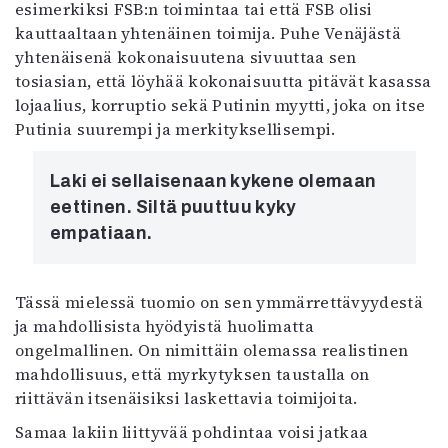
esimerkiksi FSB:n toimintaa tai että FSB olisi
kauttaaltaan yhtenäinen toimija. Puhe Venäjästä
yhtenäisenä kokonaisuutena sivuuttaa sen
tosiasian, että löyhää kokonaisuutta pitävät kasassa
lojaalius, korruptio sekä Putinin myytti, joka on itse
Putinia suurempi ja merkityksellisempi.
Laki ei sellaisenaan kykene olemaan
eettinen. Siltä puuttuu kyky
empatiaan.
Tässä mielessä tuomio on sen ymmärrettävyydestä
ja mahdollisista hyödyistä huolimatta
ongelmallinen. On nimittäin olemassa realistinen
mahdollisuus, että myrkytyksen taustalla on
riittävän itsenäisiksi laskettavia toimijoita.
Samaa lakiin liittyvää pohdintaa voisi jatkaa