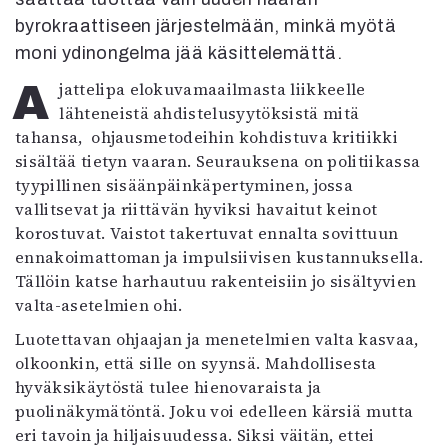
Kirjat
byrokraattiseen järjestelmään, minkä myötä
In English
moni ydinongelma jää käsittelemättä.
Esitystaide
Arkisto
Ajattelipa elokuvamaailmasta liikkeelle
lähteneistä ahdistelusyytöksistä mitä
Lehdet
tahansa,
ohjausmetodeihin kohdistuva kritiikki
sisältää tietyn vaaran. Seurauksena on politiikassa
4/2026
tyypillinen sisäänpäinkäpertyminen, jossa
2–3/2026
vallitsevat ja riittävän hyviksi havaitut keinot
1/2026
korostuvat. Vaistot takertuvat ennalta sovittuun
6/2025
ennakoimattoman ja impulsiivisen kustannuksella.
5/2025 saame
Tällöin katse harhautuu rakenteisiin jo sisältyvien
5/2025
valta-asetelmien ohi.
Lehtiarkisto
Luotettavan ohjaajan ja menetelmien valta kasvaa,
olkoonkin, että sille on syynsä. Mahdollisesta
Info
hyväksikäytöstä tulee hienovaraista ja
Tilaus ja irtonumerot
puolinäkymätöntä. Joku voi edelleen kärsiä mutta
Yhteistyössä
eri tavoin ja hiljaisuudessa. Siksi väitän, ettei
Toimitus