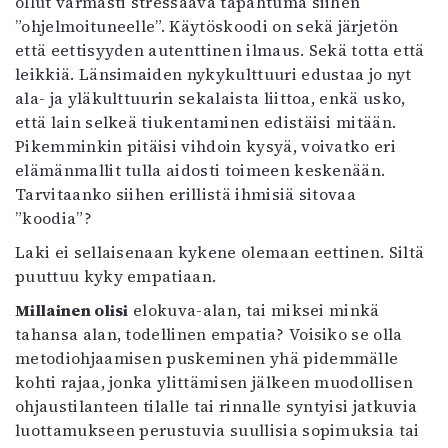
ollut varmasti stressaava tapahtuma siihen
”ohjelmoituneelle”. Käytöskoodi on sekä järjetön
että eettisyyden autenttinen ilmaus. Sekä totta että
leikkiä. Länsimaiden nykykulttuuri edustaa jo nyt
ala- ja yläkulttuurin sekalaista liittoa, enkä usko,
että lain selkeä tiukentaminen edistäisi mitään.
Pikemminkin pitäisi vihdoin kysyä, voivatko eri
elämänmallit tulla aidosti toimeen keskenään.
Tarvitaanko siihen erillistä ihmisiä sitovaa
”koodia”?
Laki ei sellaisenaan kykene olemaan eettinen. Siltä
puuttuu kyky empatiaan.
Millainen olisi
elokuva-alan, tai miksei minkä
tahansa alan, todellinen empatia? Voisiko se olla
metodiohjaamisen puskeminen yhä pidemmälle
kohti rajaa, jonka ylittämisen jälkeen muodollisen
ohjaustilanteen tilalle tai rinnalle syntyisi jatkuvia
luottamukseen perustuvia suullisia sopimuksia tai