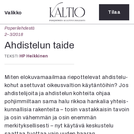
Tilaa
Valikko
Sulje
Paperilehdestä
Kategoriat
2–3/2018
Verkkoartikkeli
Ahdistelun taide
Teatteri
HP Heikkinen
TEKSTI
Tanssi
Tanssi
Sarjakuva
Miten elokuva­maailmaa riepottelevat ahdistelu­
Sámegillii
kohut asettuvat oikeus­valtion käytäntöihin? Jos
Pääkirjoitus
Paperilehdestä
ahdistelijoita ja ahdistelun kohteita ohjaa
Oulu2026
pohjimmiltaan sama halu rikkoa hankalia yhteis­
Näyttelyt
kunnallisia rakenteita – tosin vastakkaisin tavoin
Musiikki
ja osin vähemmän ja osin enemmän
Levyt
merkityksellisesti – nyt käytävä keskustelu
Kuvataide
saattaa tuottaa vain uuden haaran