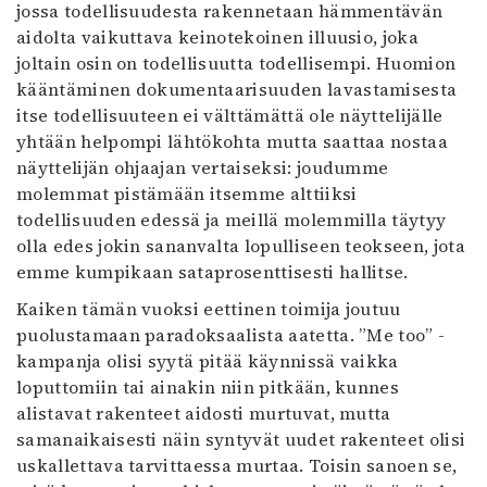
jossa todellisuudesta rakennetaan hämmentävän
aidolta vaikuttava keinotekoinen illuusio, joka
joltain osin on todellisuutta todellisempi. Huomion
kääntäminen dokumentaarisuuden lavastamisesta
itse todellisuuteen ei välttämättä ole näyttelijälle
yhtään helpompi lähtökohta mutta saattaa nostaa
näyttelijän ohjaajan vertaiseksi: joudumme
molemmat pistämään itsemme alttiiksi
todellisuuden edessä ja meillä molemmilla täytyy
olla edes jokin sananvalta lopulliseen teokseen, jota
emme kumpikaan sataprosenttisesti hallitse.
Kaiken tämän vuoksi eettinen toimija joutuu
puolustamaan paradoksaalista aatetta. ”Me too” -
kampanja olisi syytä pitää käynnissä vaikka
loputtomiin tai ainakin niin pitkään, kunnes
alistavat rakenteet aidosti murtuvat, mutta
samanaikaisesti näin syntyvät uudet rakenteet olisi
uskallettava tarvittaessa murtaa. Toisin sanoen se,