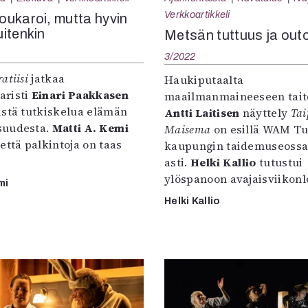
uvataide
Verkkoartikkeli
ukaroi, mutta hyvin
Kirjat
itenkin
Metsän tuttuus ja out
n English
3/2022
sitystaide
Arkisto
atiisi
jatkaa
Haukiputaalta
aristi
Einari Paakkasen
maailmanmaineeseen tait
istä tutkiskelua elämän
Antti Laitisen
näyttely
Tai
suudesta.
Matti A. Kemi
Maisema
on esillä WAM T
että palkintoja on taas
kaupungin taidemuseossa 
asti.
Helki Kallio
tutustui
ylöspanoon avajaisviikon
mi
Helki Kallio