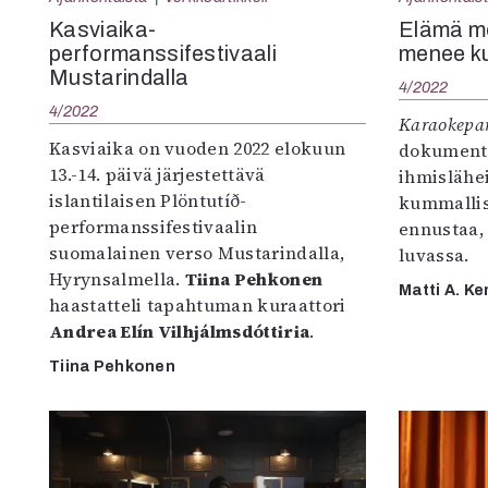
K
Kasviaika-
Elämä mo
performanssifestivaali
menee ku
I
Mustarindalla
4/2022
E
4/2022
Karaokepar
Kasviaika on vuoden 2022 elokuun
dokument
13.-14. päivä järjestettävä
ihmislähe
islantilaisen Plöntutíð-
kummalli
performanssifestivaalin
ennustaa, 
suomalainen verso Mustarindalla,
luvassa.
Hyrynsalmella.
Tiina Pehkonen
Matti A. Ke
haastatteli tapahtuman kuraattori
Andrea Elín Vilhjálmsdóttiria
.
Tiina Pehkonen