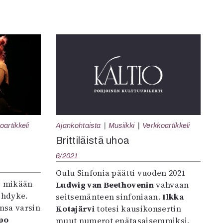
oartikkeli
Ajankohtaista
Musiikki
Verkkoartikkeli
Brittiläistä uhoa
6/2021
Oulu Sinfonia päätti vuoden 2021
e mikään
Ludwig van Beethovenin
vahvaan
ihdyke.
seitsemänteen sinfoniaan.
Ilkka
ansa varsin
Kotajärvi
totesi kausikonsertin
po
muut numerot epätasaisemmiksi.