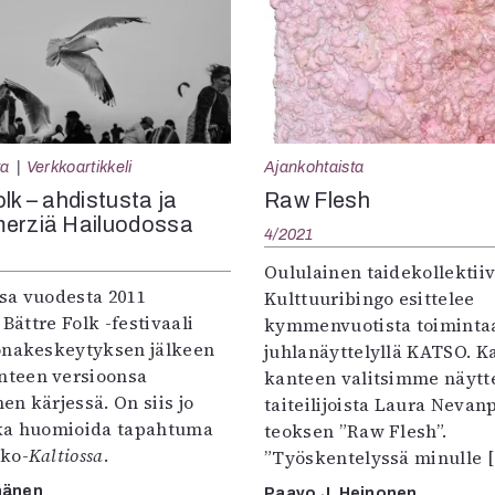
ta
Verkkoartikkeli
Ajankohtaista
lk – ahdistusta ja
Raw Flesh
merziä Hailuodossa
4/2021
Oululainen taidekollektiiv
sa vuodesta 2011
Kulttuuribingo esittelee
 Bättre Folk -festivaali
kymmenvuotista toiminta
onakeskeytyksen jälkeen
juhlanäyttelyllä KATSO. Ka
teen versioonsa
kanteen valitsimme näytt
n kärjessä. On siis jo
taiteilijoista Laura Nevan
ka huomioida tapahtuma
teoksen ”Raw Flesh”.
ko-
Kaltiossa
.
”Työskentelyssä minulle [
nänen
Paavo J. Heinonen