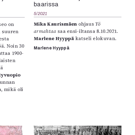
baarissa
5/2021
Mika Kaurismäen
ohjaus
Yö
seo on
armahtaa
saa ensi-iltansa 8.10.2021.
n suuren
Marlene Hyyppä
katseli elokuvan.
esta
öä. Noin 30
Marlene Hyyppä
uttaa 1900-
laisten
sä
ttyvuopio
kunnan
, mikä oli