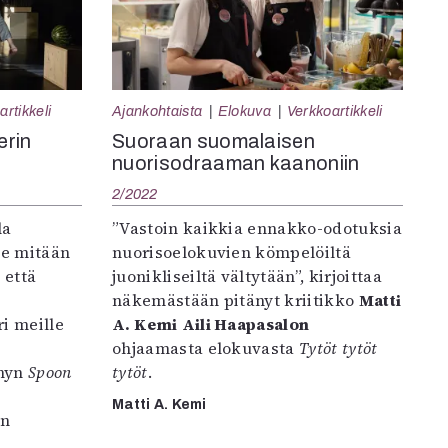
artikkeli
Ajankohtaista
Elokuva
Verkkoartikkeli
erin
Suoraan suomalaisen
nuorisodraaman kaanoniin
2/2022
la
”Vastoin kaikkia ennakko-odotuksia
ole mitään
nuorisoelokuvien kömpelöiltä
 että
juonikliseiltä vältytään”, kirjoittaa
näkemästään pitänyt kriitikko
Matti
i meille
A. Kemi
Aili Haapasalon
ohjaamasta elokuvasta
Tytöt tytöt
anyn
Spoon
tytöt
.
Matti A. Kemi
un