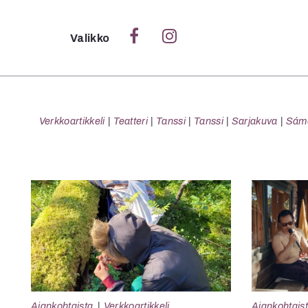
Sulje
Valikko
Ka
Verk
Verkkoartikkeli
Teatteri
Tanssi
Tanssi
Sarjakuva
Sámeg
S
S
Pä
Pap
Ajankohtaista
Verkkoartikkeli
Ajankohtais