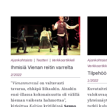
Ajankohtaista
Teatteri
Verkkoartikkeli
Ajankohtais
Verkkoartikk
Ihmisiä Vienan reitin varrelta
Tilpehöör
2/2022
1/2022
”
Vienanmeressä
on valtavasti
tavaraa, ehkäpä liikaakin. Ainakin
Kuvataitei
ensi-illassa kokonaisuutta oli välillä
valokuvaa
hieman vaikeata hahmottaa”,
yhteisnäy
kirjoittaa
Kaltion
kritiikissä
Seppo
tutkii kul