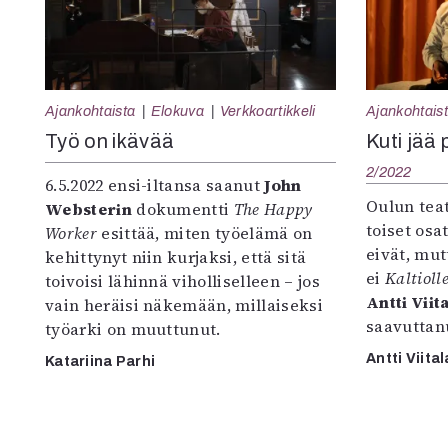
Ajankohtaista
Elokuva
Verkkoartikkeli
Ajankohtais
Työ on ikävää
Kuti jää 
2/2022
6.5.2022 ensi-iltansa saanut
John
Oulun tea
Websterin
dokumentti
The Happy
toiset osat
Worker
esittää, miten työelämä on
eivät, mu
kehittynyt niin kurjaksi, että sitä
ei
Kaltioll
toivoisi lähinnä viholliselleen – jos
Antti Viit
vain heräisi näkemään, millaiseksi
saavuttan
työarki on muuttunut.
Antti Viital
Katariina Parhi