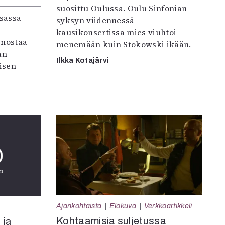
suosittu Oulussa. Oulu Sinfonian
sassa
syksyn viidennessä
kausikonsertissa mies viuhtoi
 nostaa
menemään kuin Stokowski ikään.
an
Ilkka Kotajärvi
aisen
Ajankohtaista
Elokuva
Verkkoartikkeli
Kohtaamisia suljetussa
 ja