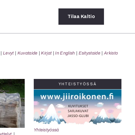
Tilaa
Kaltio
a
Levyt
Kuvataide
Kirjat
In English
Esitystaide
Arkisto
rot
ssä
s
dot
YHTEISTYÖSSÄ
y
Yhteistyössä
ttelyt