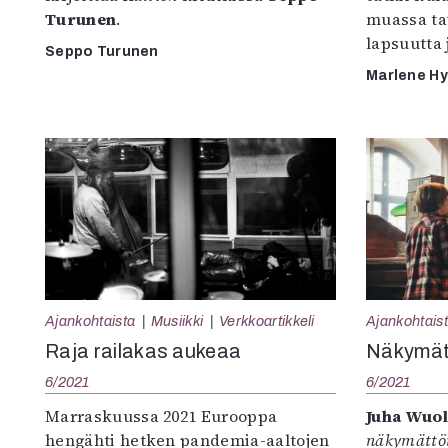
Turunen
.
muassa ta
lapsuutta 
Seppo Turunen
Marlene H
Ajankohtaista
Musiikki
Verkkoartikkeli
Ajankohtais
Raja railakas aukeaa
Näkymät
6/2021
6/2021
Marraskuussa 2021 Eurooppa
Juha Wuol
hengähti hetken pandemia-aaltojen
näkymättö