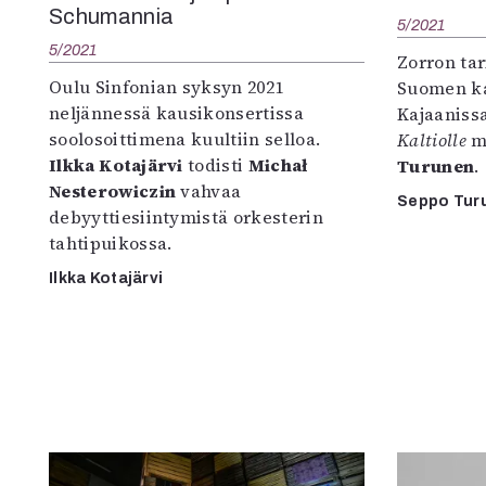
Schumannia
5/2021
5/2021
Zorron tar
Oulu Sinfonian syksyn 2021
Suomen ka
neljännessä kausikonsertissa
Kajaaniss
soolosoittimena kuultiin selloa.
Kaltiolle
mu
Ilkka Kotajärvi
todisti
Michał
Turunen
.
Nesterowiczin
vahvaa
Seppo Tur
debyyttiesiintymistä orkesterin
tahtipuikossa.
Ilkka Kotajärvi