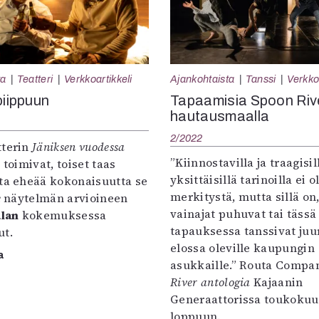
ta
Teatteri
Verkkoartikkeli
Ajankohtaista
Tanssi
Verkko
piippuun
Tapaamisia Spoon Riv
hautausmaalla
2/2022
tterin
Jäniksen vuodessa
”Kiinnostavilla ja traagisil
 toimivat, toiset taas
yksittäisillä tarinoilla ei 
tta eheää kokonaisuutta se
merkitystä, mutta sillä on,
e
näytelmän arvioineen
vainajat puhuvat tai tässä
alan
kokemuksessa
tapauksessa tanssivat juur
ut.
elossa oleville kaupungin
a
asukkaille.” Routa Comp
River antologia
Kajaanin
Generaattorissa toukoku
loppuun.