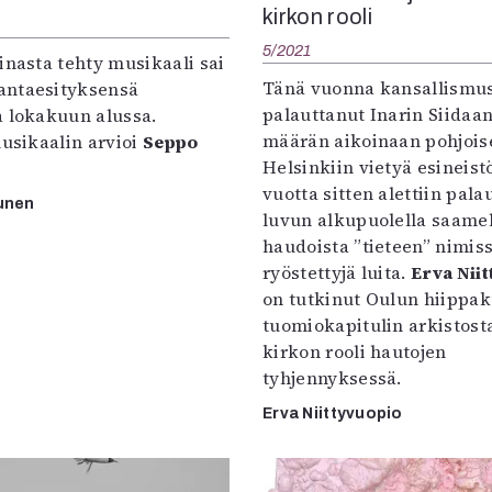
kirkon rooli
5/2021
inasta tehty musikaali sai
Tänä vuonna kansallismu
ntaesityksensä
palauttanut Inarin Siidaa
a lokakuun alussa.
määrän aikoinaan pohjois
sikaalin arvioi
Seppo
Helsinkiin vietyä esineist
vuotta sitten alettiin pala
unen
luvun alkupuolella saame
haudoista ”tieteen” nimis
ryöstettyjä luita.
Erva Nii
on tutkinut Oulun hiippa
tuomiokapitulin arkistosta
kirkon rooli hautojen
tyhjennyksessä.
Erva Niittyvuopio