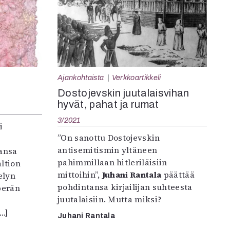
Ajankohtaista
Verkkoartikkeli
Dostojevskin juutalaisvihan
hyvät, pahat ja rumat
3/2021
i
”On sanottu Dostojevskin
antisemitismin yltäneen
ansa
pahimmillaan hitleriläisiin
ltion
mittoihin”,
Juhani Rantala
päättää
elyn
pohdintansa kirjailijan suhteesta
perän
juutalaisiin. Mutta miksi?
…]
Juhani Rantala