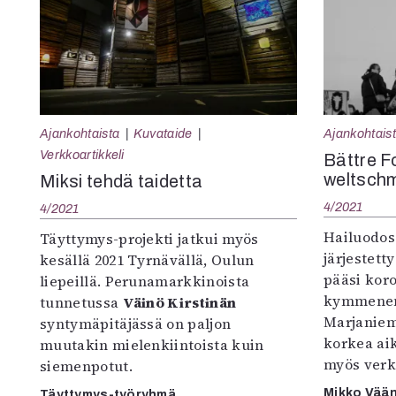
Ajankohtaista
Kuvataide
Ajankohtais
Verkkoartikkeli
Bättre Fo
weltsch
Miksi tehdä taidetta
4/2021
4/2021
Hailuodos
Täyttymys-projekti jatkui myös
järjestetty
kesällä 2021 Tyrnävällä, Oulun
pääsi kor
liepeillä. Perunamarkkinoista
kymmenen
tunnetussa
Väinö Kirstinän
Marjanieme
syntymäpitäjässä on paljon
korkea ai
muutakin mielenkiintoista kuin
myös verk
siemenpotut.
Mikko Vää
Täyttymys-työryhmä