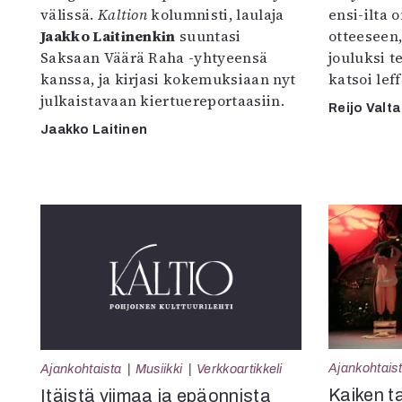
välissä.
Kaltion
kolumnisti, laulaja
ensi-ilta 
Jaakko Laitinenkin
suuntasi
otteeseen,
Saksaan Väärä Raha -yhtyeensä
jouluksi t
kanssa, ja kirjasi kokemuksiaan nyt
katsoi le
julkaistavaan kiertuereportaasiin.
Reijo Valta
Jaakko Laitinen
Ajankohtais
Ajankohtaista
Musiikki
Verkkoartikkeli
Kaiken t
Itäistä viimaa ja epäonnista