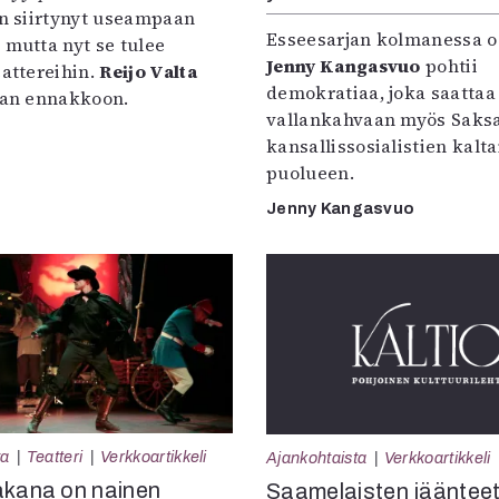
on siirtynyt useampaan
Esseesarjan kolmanessa o
 mutta nyt se tulee
Jenny Kangasvuo
pohtii
eattereihin.
Reijo Valta
demokratiaa, joka saattaa
ffan ennakkoon.
vallankahvaan myös Saks
kansallissosialistien kalt
puolueen.
Jenny Kangasvuo
ta
Teatteri
Verkkoartikkeli
Ajankohtaista
Verkkoartikkeli
akana on nainen
Saamelaisten jäänteet