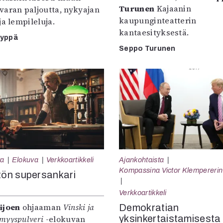
Turunen
Kajaanin
varan paljoutta, nykyajan
kaupunginteatterin
ja lempileluja.
kantaesityksestä.
yyppä
Seppo Turunen
ta
Elokuva
Verkkoartikkeli
Ajankohtaista
Kompassina Victor Klempererin 
ön supersankari
Verkkoartikkeli
ijoen
ohjaaman
Vinski ja
Demokratian
yksinkertaistamisesta
myyspulveri
-elokuvan