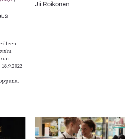
Jii Roikonen
ous
eilleen
puisa
urun
18.9.2022
loppuna.