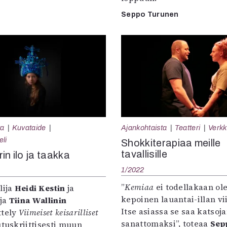
Seppo Turunen
ta
Kuvataide
Ajankohtaista
Teatteri
Verkk
eli
Shokkiterapiaa meille
tavallisille
in ilo ja taakka
1/2022
”
Kemiaa
ei todellakaan ol
lija
Heidi Kestin
ja
kepoinen lauantai-illan vi
ja
Tiina Wallinin
Itse asiassa se saa katsoj
ttely
Viimeiset keisarilliset
sanattomaksi”, toteaa
Sep
utuskriittisesti muun